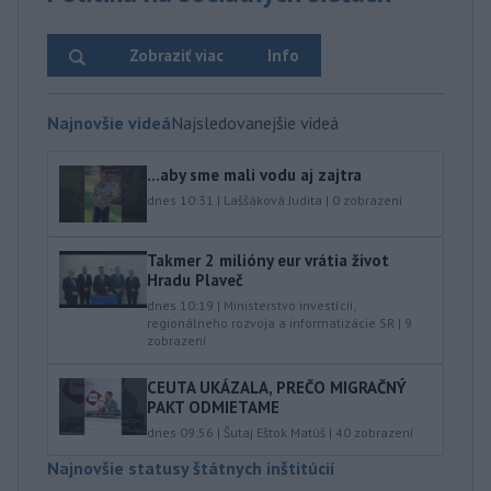
Zobraziť viac
Info
Najnovšie videá
Najsledovanejšie videá
...aby sme mali vodu aj zajtra
dnes 10:31
|
Laššáková Judita
|
0
zobrazení
Takmer 2 milióny eur vrátia život
Hradu Plaveč
dnes 10:19
|
Ministerstvo investícií,
regionálneho rozvoja a informatizácie SR
|
9
zobrazení
CEUTA UKÁZALA, PREČO MIGRAČNÝ
PAKT ODMIETAME
dnes 09:56
|
Šutaj Eštok Matúš
|
40
zobrazení
Najnovšie statusy štátnych inštitúcií