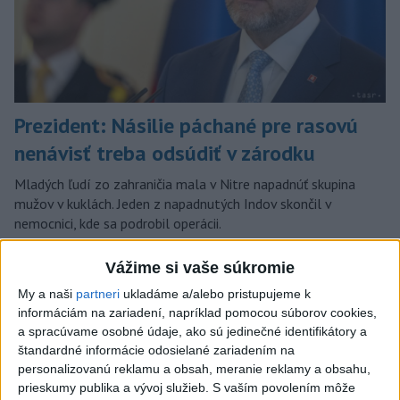
Prezident: Násilie páchané pre rasovú
nenávisť treba odsúdiť v zárodku
Mladých ľudí zo zahraničia mala v Nitre napadnúť skupina
mužov v kuklách. Jeden z napadnutých Indov skončil v
nemocnici, kde sa podrobil operácii.
dnes 12:33
Vážime si vaše súkromie
Slovensko
My a naši
partneri
ukladáme a/alebo pristupujeme k
informáciám na zariadení, napríklad pomocou súborov cookies,
Horúčavy vystriedajú búrky: Výstrahy
a spracúvame osobné údaje, ako sú jedinečné identifikátory a
vydali vo viacerých okresoch
štandardné informácie odosielané zariadením na
dnes 11:55
personalizovanú reklamu a obsah, meranie reklamy a obsahu,
prieskumy publika a vývoj služieb.
S vaším povolením môže