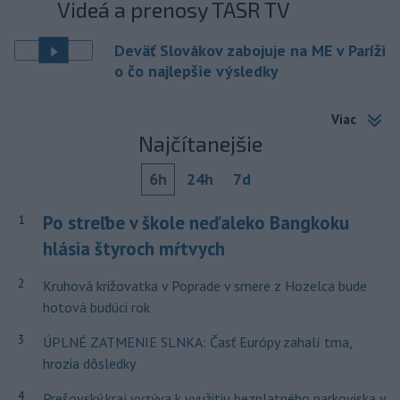
Videá a prenosy TASR TV
Deväť Slovákov zabojuje na ME v Paríži
o čo najlepšie výsledky
Viac
Najčítanejšie
6h
24h
7d
Po streľbe v škole neďaleko Bangkoku
1
hlásia štyroch mŕtvych
2
Kruhová križovatka v Poprade v smere z Hozelca bude
hotová budúci rok
3
ÚPLNÉ ZATMENIE SLNKA: Časť Európy zahalí tma,
hrozia dôsledky
4
Prešovský kraj vyzýva k využitiu bezplatného parkoviska v