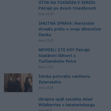
ÚTOK NA TAXIKÁRA V SEREDI:
Pátrajú po dvoch tínedžeroch
dnes 11:49
SMUTNÁ SPRÁVA: Martinské
divadlo prišlo o svoju dlhoročnú
členku
dnes 10:29
NEVIDELI STE HO? Pátrajú
Aladárovi Illésovi z
Turčianskeho Petra
dnes 11:02
Srbsko potvrdilo návštevu
Zelenského
dnes 10:58
Ukrajina opäť zasiahla sklad
Wildberries v Jekaterinburgu
dnes 9:16