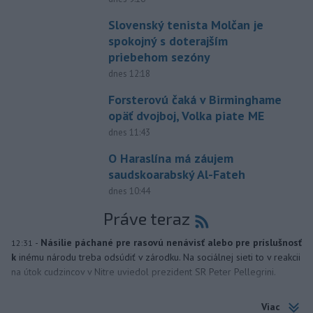
Slovenský tenista Molčan je
spokojný s doterajším
priebehom sezóny
dnes 12:18
Forsterovú čaká v Birminghame
opäť dvojboj, Volka piate ME
dnes 11:43
O Haraslína má záujem
saudskoarabský Al-Fateh
dnes 10:44
Práve teraz
-
Násilie páchané pre rasovú nenávisť alebo pre príslušnosť
12:31
k
inému národu treba odsúdiť v zárodku. Na sociálnej sieti to v reakcii
na útok cudzincov v Nitre uviedol prezident SR Peter Pellegrini.
Viac