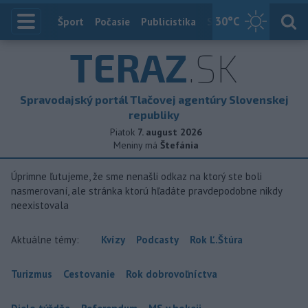
30
°C
Index
Šport
Počasie
Publicistika
Slovensko
Zahranič
TERAZ
.SK
Spravodajský portál Tlačovej agentúry Slovenskej
republiky
Piatok
7. august 2026
Meniny má
Štefánia
Úprimne ľutujeme, že sme nenašli odkaz na ktorý ste boli
nasmerovaní, ale stránka ktorú hľadáte pravdepodobne nikdy
neexistovala
Aktuálne témy:
Kvízy
Podcasty
Rok Ľ.Štúra
Turizmus
Cestovanie
Rok dobrovoľníctva