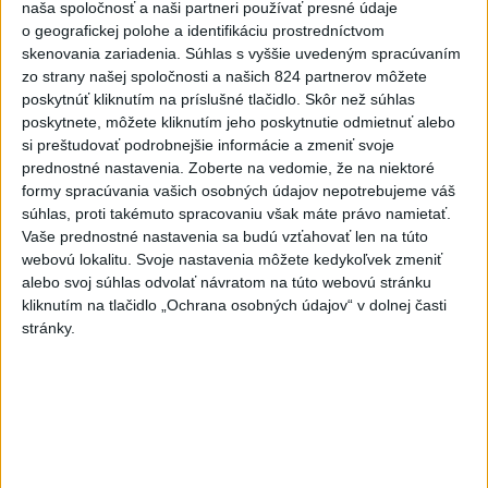
naša spoločnosť a naši partneri používať presné údaje
NKÚ: Časť dotácií schválili VÚC bez jasných hodnotiacich
o geografickej polohe a identifikáciu prostredníctvom
kritérií
skenovania zariadenia. Súhlas s vyššie uvedeným spracúvaním
zo strany našej spoločnosti a našich 824 partnerov môžete
Rezort vnútra požiada NBÚ o nezávislé posúdenie radarov
poskytnúť kliknutím na príslušné tlačidlo. Skôr než súhlas
poskytnete, môžete kliknutím jeho poskytnutie odmietnuť alebo
si preštudovať podrobnejšie informácie a zmeniť svoje
T. Stohlová:EK považuje zonácie za problematické a žiada o
prednostné nastavenia.
Zoberte na vedomie, že na niektoré
ich nápravu
formy spracúvania vašich osobných údajov nepotrebujeme váš
súhlas, proti takémuto spracovaniu však máte právo namietať.
Zahraničie
Vaše prednostné nastavenia sa budú vzťahovať len na túto
webovú lokalitu. Svoje nastavenia môžete kedykoľvek zmeniť
Španielska polícia rozbila skupinu
alebo svoj súhlas odvolať návratom na túto webovú stránku
kliknutím na tlačidlo „Ochrana osobných údajov“ v dolnej časti
pašerákov a prevádzačov
stránky.
dnes 12:39
Maďarský parlament môže o generálnom prokurátorovi
rozhodnúť v utorok
Silné dažde vyvolali na západe Rakúska povodne a zosuvy