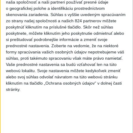
naša spoločnosť a naši partneri používať presné údaje
narušeniu jednej z nádrží
o geografickej polohe a identifikáciu prostredníctvom
aktualizované
včera 14:20
,
včera 15:46
skenovania zariadenia. Súhlas s vyššie uvedeným spracúvaním
zo strany našej spoločnosti a našich 824 partnerov môžete
Pri požiari lesného porastu v
poskytnúť kliknutím na príslušné tlačidlo. Skôr než súhlas
Trstíne zasahuje takmer 50
poskytnete, môžete kliknutím jeho poskytnutie odmietnuť alebo
hasičov
si preštudovať podrobnejšie informácie a zmeniť svoje
aktualizované
včera 20:21
,
včera 21:05
prednostné nastavenia.
Zoberte na vedomie, že na niektoré
formy spracúvania vašich osobných údajov nepotrebujeme váš
A. Danko vylúčil, že by sa SNS
súhlas, proti takémuto spracovaniu však máte právo namietať.
pred voľbami spájala, avizuje
Vaše prednostné nastavenia sa budú vzťahovať len na túto
zmeny
webovú lokalitu. Svoje nastavenia môžete kedykoľvek zmeniť
včera 18:51
alebo svoj súhlas odvolať návratom na túto webovú stránku
kliknutím na tlačidlo „Ochrana osobných údajov“ v dolnej časti
Senát USA schválil zákon o
stránky.
sankciách proti Rusku
aktualizované
včera 19:50
,
včera 20:20
Magyar o kandidátoch na post
prezidenta: Mená nebudú
prekvapením