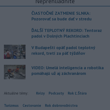
Neprehliadnite
ČIASTOČNÉ ZATMENIE SLNKA:
Pozorovať sa bude dať v stredu
ĎALŠÍ TEPLOTNÝ REKORD: Tentoraz
padol v Dolných Plachtinciach
V Budapešti opäť padol teplotný
rekord, tretí za päť týždňov
VIDEO: Umelá inteligencia a robotika
pomáhajú už aj záchranárom
Aktuálne témy:
Kvízy
Podcasty
Rok Ľ.Štúra
Turizmus
Cestovanie
Rok dobrovoľníctva