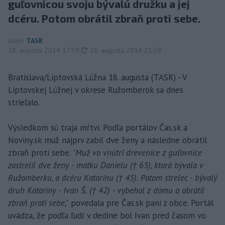
guľovnicou svoju bývalú družku a jej
dcéru. Potom obrátil zbraň proti sebe.
Autor
TASR
aktualizované
18. augusta 2014 17:59
,
18. augusta 2014 21:59
Bratislava/Liptovská Lúžna 18. augusta (TASR) - V
Liptovskej Lúžnej v okrese Ružomberok sa dnes
strieľalo.
Výsledkom sú traja mŕtvi. Podľa portálov Čas.sk a
Noviny.sk muž najprv zabil dve ženy a následne obrátil
zbraň proti sebe.
"Muž vo vnútri drevenice z guľovnice
zastrelil dve ženy - matku Danielu († 65), ktorá bývala v
Ružomberku, a dcéru Katarínu († 45). Potom strelec - bývalý
druh Kataríny - Ivan Š. († 42) - vybehol z domu a obrátil
zbraň proti sebe,"
povedala pre Čas.sk pani z obce. Portál
uvádza, že podľa ľudí v dedine bol Ivan pred časom vo