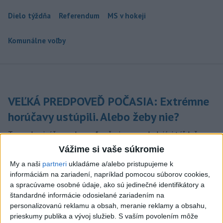
Dielo týždňa
Referendum
MS v hokeji
Komunálne voľby
VEĽKÁ PREDPOVEĎ POČASIA: Extrémne
horúčavy ustúpili. Alebo žeby nie?
Teraz.sk prináša predpoveď počasia na nasledujúci týždeň.
včera 16:00
Vážime si vaše súkromie
My a naši
partneri
ukladáme a/alebo pristupujeme k
Prezident: Násilie páchané pre
informáciám na zariadení, napríklad pomocou súborov cookies,
rasovú nenávisť treba odsúdiť v
a spracúvame osobné údaje, ako sú jedinečné identifikátory a
zárodku
štandardné informácie odosielané zariadením na
včera 12:33
personalizovanú reklamu a obsah, meranie reklamy a obsahu,
prieskumy publika a vývoj služieb.
S vaším povolením môže
POŽIAR V SLOVNAFTE: Došlo k