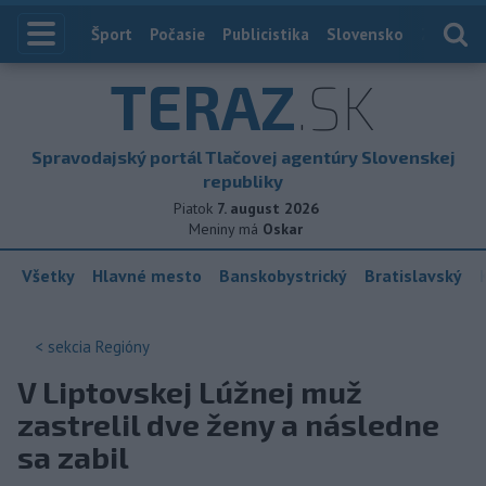
Index
Šport
Počasie
Publicistika
Slovensko
Zahranič
TERAZ
.SK
Spravodajský portál Tlačovej agentúry Slovenskej
republiky
Piatok
7. august 2026
Meniny má
Oskar
Všetky
Hlavné mesto
Banskobystrický
Bratislavský
< sekcia
Regióny
V Liptovskej Lúžnej muž
zastrelil dve ženy a následne
sa zabil