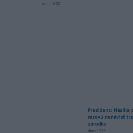
dnes 16:00
Prezident: Násilie
rasovú nenávisť tr
zárodku
dnes 12:33