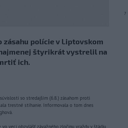
7
o zásahu polície v Liptovskom
ajmenej štyrikrát vystrelil na
rtiť ich.
 súvislosti so stredajším (6.8.) zásahom proti
ala trestné stíhanie. Informovala o tom dnes
oghová.
 vo veci obzvlášť závažného zločinu vraždy v štádiu