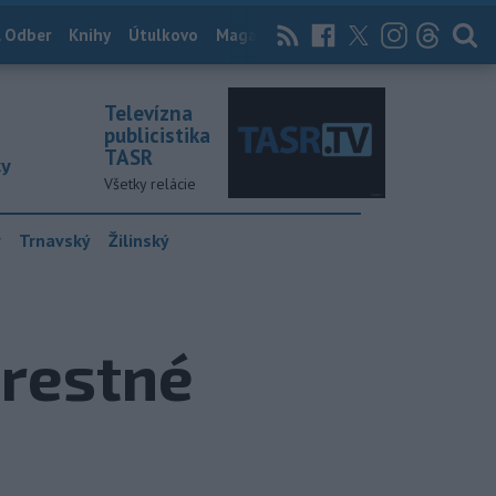
 Odber
Knihy
Útulkovo
Magazín
News Now
Archív
TASR
Televízna
publicistika
TASR
ky
Všetky relácie
y
Trnavský
Žilinský
trestné