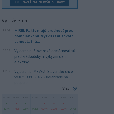
ZOBRAZIŤ NAJNOVŠIE SPRÁVY
Vyhlásenia
MIRRI: Fakty majú prednosť pred
15:09
domnienkami. Výzvu realizovala
samostatná...
07:55
Vyjadrenie: Slovenské domácnosti sú
pred krátkodobými výkyvmi cien
elektriny...
18:12
Vyjadrenie: MZVEZ: Slovensko chce
využiť EXPO 2027 v Belehrade na
podporu...
Viac