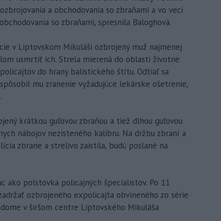
 ozbrojovania a obchodovania so zbraňami a vo veci
obchodovania so zbraňami, spresnila Baloghová.
ície v Liptovskom Mikuláši ozbrojený muž najmenej
yslom usmrtiť ich. Strela mierená do oblasti životne
olicajtov do hrany balistického štítu. Odtiaľ sa
a spôsobil mu zranenie vyžadujúce lekárske ošetrenie,
.
ojený krátkou guľovou zbraňou a tiež dlhou guľovou
nych nábojov nezisteného kalibru. Na držbu zbraní a
ícia zbrane a strelivo zaistila, budú poslané na
iac ako polstovka policajných špecialistov. Po 11
zadržať ozbrojeného expolicajta obvineného zo série
 dome v širšom centre Liptovského Mikuláša