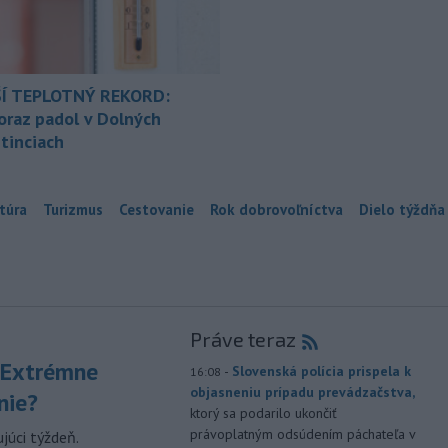
Í TEPLOTNÝ REKORD:
oraz padol v Dolných
tinciach
túra
Turizmus
Cestovanie
Rok dobrovoľníctva
Dielo týždňa
Práve teraz
 Extrémne
-
Slovenská polícia prispela k
16:08
objasneniu prípadu prevádzačstva,
nie?
ktorý sa podarilo ukončiť
právoplatným odsúdením páchateľa v
júci týždeň.