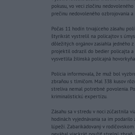
pokusu, vo veci zločinu nedovoleného
prečinu nedovoleného ozbrojovania a 
Počas 11 hodín trvajúceho zásahu pol
štyrikrát vystrelil na policajtov s úm
dôležitých orgánov zasiahla jedného z p
projektil odrazil do bedier policajta 
vysvetlila žilinská policajná hovorkyňa
Polícia informovala, že muž bol vyzbr
zbraňou s tlmičom. Mal 338 kusov rôz
streliva nemal potrebné povolenia. Pol
kriminalistickú expertízu.
Zásahu sa v stredu v noci zúčastnila v
hodinách vyjednávania sa im podarilo 
lúpeží. Zabarikádovaný v rodičovskom
neváhal viackrát použiť strelnú zbraň.