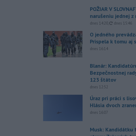
POŽIAR V SLOVNAFT
narušeniu jednej z 
aktualizovan
dnes 14:20
,
dnes 15:46
O jedného prevádz
Prispela k tomu aj 
dnes 16:14
Blanár: Kandidatúr
Bezpečnostnej rad
123 štátov
dnes 12:52
Úraz pri práci s lis
Hlásia dvoch zran
dnes 16:07
Musk: Kandidátku 