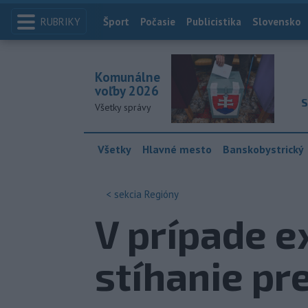
RUBRIKY
Index
Šport
Počasie
Publicistika
Slovensko
Komunálne
voľby 2026
S
Všetky správy
Všetky
Hlavné mesto
Banskobystrický
< sekcia
Regióny
V prípade e
stíhanie pr