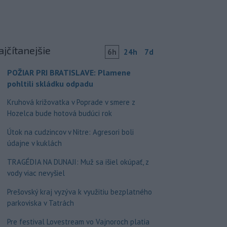
ajčítanejšie
6h
24h
7d
POŽIAR PRI BRATISLAVE: Plamene
pohltili skládku odpadu
Kruhová križovatka v Poprade v smere z
Hozelca bude hotová budúci rok
Útok na cudzincov v Nitre: Agresori boli
údajne v kuklách
TRAGÉDIA NA DUNAJI: Muž sa išiel okúpať, z
vody viac nevyšiel
Prešovský kraj vyzýva k využitiu bezplatného
parkoviska v Tatrách
Pre festival Lovestream vo Vajnoroch platia