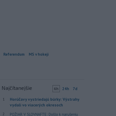
Referendum
MS v hokeji
Najčítanejšie
6h
24h
7d
Horúčavy vystriedajú búrky: Výstrahy
1
vydali vo viacerých okresoch
2
POŽIAR V SLOVNAFTE: Došlo k narušeniu