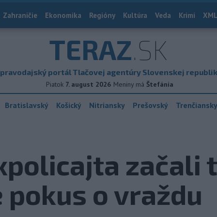
Zahraničie
Ekonomika
Regióny
Kultúra
Veda
Krimi
XML
TERAZ
.SK
pravodajský portál Tlačovej agentúry Slovenskej republi
Piatok
7. august 2026
Meniny má
Štefánia
Bratislavský
Košický
Nitriansky
Prešovský
Trenčiansk
xpolicajta začali 
e pokus o vraždu