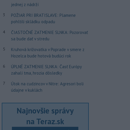
jednej z nádrží
3
POŽIAR PRI BRATISLAVE: Plamene
pohltili skládku odpadu
4
ČIASTOČNÉ ZATMENIE SLNKA: Pozorovať
sa bude dať v stredu
5
Kruhová križovatka v Poprade v smere z
Hozelca bude hotová budúci rok
6
ÚPLNÉ ZATMENIE SLNKA: Časť Európy
zahalí tma, hrozia dôsledky
7
Útok na cudzincov v Nitre: Agresori boli
údajne v kuklách
Najnovšie správy
na Teraz.sk