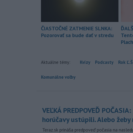
ČIASTOČNÉ ZATMENIE SLNKA:
ĎALŠ
Pozorovať sa bude dať v stredu
Tent
Plach
Aktuálne témy:
Kvízy
Podcasty
Rok Ľ.Š
Komunálne voľby
VEĽKÁ PREDPOVEĎ POČASIA:
horúčavy ustúpili. Alebo žeby 
Teraz.sk prináša predpoveď počasia na nasledu