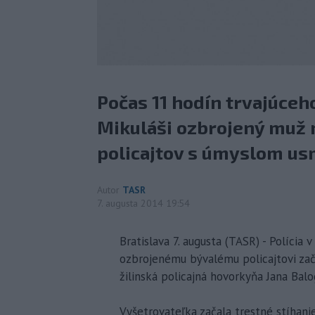
Počas 11 hodín trvajúceh
Mikuláši ozbrojený muž n
policajtov s úmyslom usm
Autor
TASR
7. augusta 2014 19:54
Bratislava 7. augusta (TASR) - Polícia v
ozbrojenému bývalému policajtovi zač
žilinská policajná hovorkyňa Jana Bal
Vyšetrovateľka začala trestné stíhanie