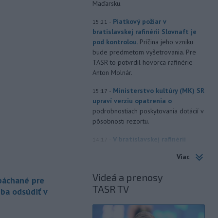
Maďarsku.
-
Piatkový požiar v
15:21
bratislavskej rafinérii Slovnaft je
pod kontrolou.
Príčina jeho vzniku
bude predmetom vyšetrovania. Pre
TASR to potvrdil hovorca rafinérie
Anton Molnár.
-
Ministerstvo kultúry (MK) SR
15:17
upraví verziu opatrenia o
podrobnostiach poskytovania dotácií v
pôsobnosti rezortu.
-
V bratislavskej rafinérii
14:17
Slovnaft horí uskladnený ropný
Viac
produkt.
TASR o tom informovala
rafinéria s tým, že obyvateľom nehrozí
Videá a prenosy
 páchané pre
nebezpečenstvo.
TASR TV
eba odsúdiť v
-
Jedným zo zdravotných rizík
13:50
na festivale môže byť vyššia