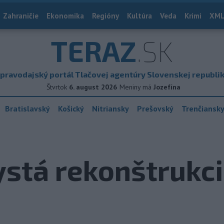
Zahraničie
Ekonomika
Regióny
Kultúra
Veda
Krimi
XML
TERAZ
.SK
pravodajský portál Tlačovej agentúry Slovenskej republi
Štvrtok
6. august 2026
Meniny má
Jozefína
Bratislavský
Košický
Nitriansky
Prešovský
Trenčiansk
stá rekonštrukci