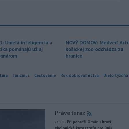
O: Umelá inteligencia a
NOVÝ DOMOV: Medveď Artu
tika pomáhajú už aj
košickej zoo odchádza za
ranárom
hranice
túra
Turizmus
Cestovanie
Rok dobrovoľníctva
Dielo týždňa
Práve teraz
-
Pri pobreží Ománu hrozí
21:58
ekologická katastrofa pre únik