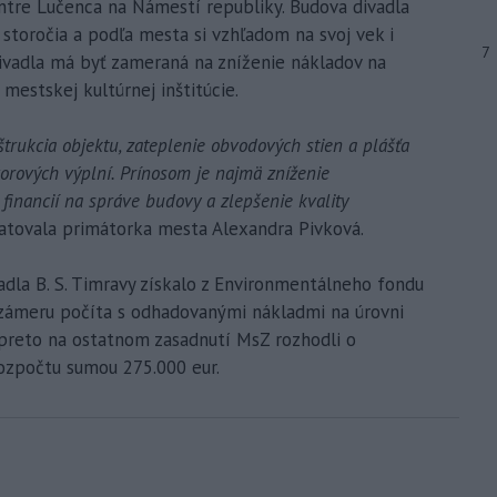
entre Lučenca na Námestí republiky. Budova divadla
storočia a podľa mesta si vzhľadom na svoj vek i
7
divadla má byť zameraná na zníženie nákladov na
 mestskej kultúrnej inštitúcie.
trukcia objektu, zateplenie obvodových stien a plášťa
orových výplní. Prínosom je najmä zníženie
 financií na správe budovy a zlepšenie kvality
atovala primátorka mesta Alexandra Pivková.
la B. S. Timravy získalo z Environmentálneho fondu
i zámeru počíta s odhadovanými nákladmi na úrovni
 preto na ostatnom zasadnutí MsZ rozhodli o
ozpočtu sumou 275.000 eur.