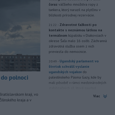
čoraz
väčšieho množstva ropy z
tankera, ktorý narazil na plytčinu v
blízkosti prírodnej rezervácie.
-
Zdravotné ťažkosti po
21:22
kontakte s neznámou látkou na
termálnom
kúpalisku v Diakovciach v
okrese Šaľa malo 16 osôb. Záchranná
zdravotná služba osem z nich
previezla do nemocnice.
-
Ugandský parlament vo
20:49
štvrtok schválil vyslanie
ugandských vojakov
do
do polnoci
palestínskeho Pásma Gazy, kde by
mali pôsobiť v rámci medzinárodných
stabilizačných síl, ktoré navrhol
americký prezident Donald Trump.
Bratislavskom kraji, vo
Viac
ilinského kraja a v
-
Anglická futbalová asociácia
20:07
(FA) stiahla svoju podporu
prezidentovi
Medzinárodnej