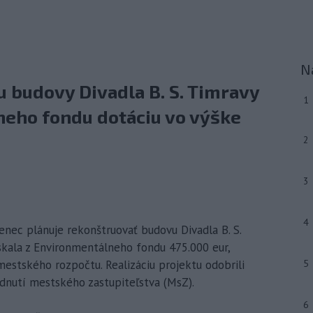
N
 budovy Divadla B. S. Timravy
1
neho fondu dotáciu vo výške
2
3
4
enec plánuje rekonštruovať budovu Divadla B. S.
skala z Environmentálneho fondu 475.000 eur,
mestského rozpočtu. Realizáciu projektu odobrili
5
nutí mestského zastupiteľstva (MsZ).
6