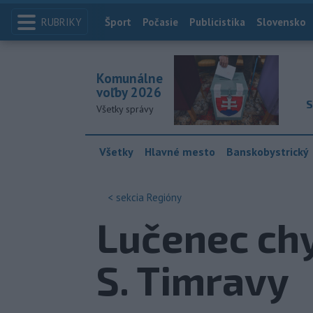
RUBRIKY
Index
Šport
Počasie
Publicistika
Slovensko
Komunálne
voľby 2026
S
Všetky správy
Všetky
Hlavné mesto
Banskobystrický
< sekcia
Regióny
Lučenec chy
S. Timravy