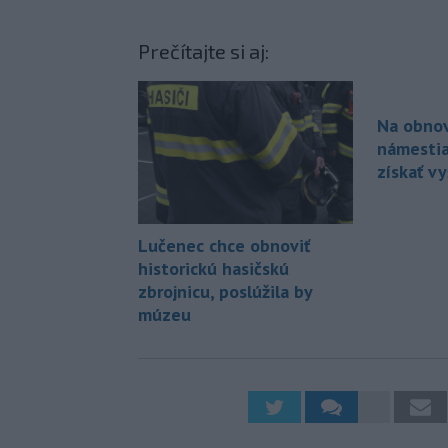
Prečítajte si aj:
Na obno
námestia
získať vy
Lučenec chce obnoviť
historickú hasičskú
zbrojnicu, poslúžila by
múzeu