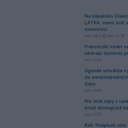
Na kúpalisku Diak
LÁTKA, osem ľudí s
nemocnici
aktualizovan
dnes 18:23
,
dnes 21:38
Francúzski vinári s
obávajú dymovej pr
dnes 21:44
Uganda schválila v
do medzinárodných
Gazy
dnes 20:49
Pre únik ropy z ta
hrozí ekologická k
dnes 21:59
Ráž: Podpísali sme