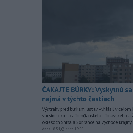
ČAKAJTE BÚRKY: Vyskytnú sa 
najmä v týchto častiach
Výstrahy pred búrkami ústav vyhlásil v celom 
väčšine okresov Trenčianskeho, Trnavského a Ž
okresoch Snina a Sobrance na východe krajiny.
aktualizované
dnes 18:54
,
dnes 19:09