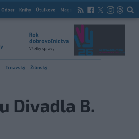
 Odber
Knihy
Útulkovo
Magazín
News Now
Archív
TASR
Rok
dobrovoľníctva
ky
Všetky správy
y
Trnavský
Žilinský
u Divadla B.