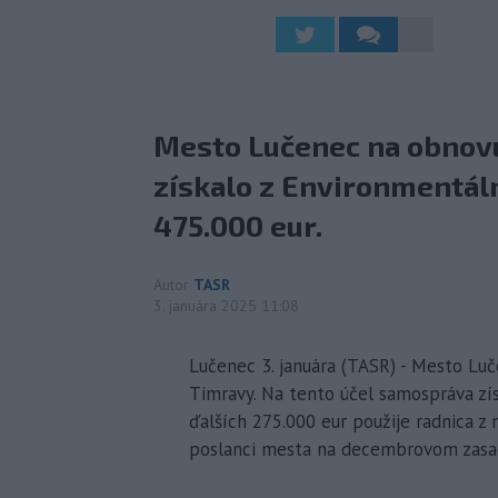
Mesto Lučenec na obnovu
získalo z Environmentál
475.000 eur.
Autor
TASR
3. januára 2025 11:08
Lučenec 3. januára (TASR) - Mesto Luč
Timravy. Na tento účel samospráva zí
ďalších 275.000 eur použije radnica z 
poslanci mesta na decembrovom zasad