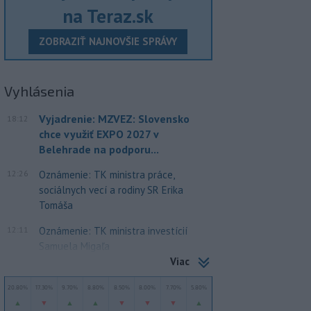
na Teraz.sk
ZOBRAZIŤ NAJNOVŠIE SPRÁVY
Vyhlásenia
Vyjadrenie: MZVEZ: Slovensko
18:12
chce využiť EXPO 2027 v
Belehrade na podporu...
12:26
Oznámenie: TK ministra práce,
sociálnych vecí a rodiny SR Erika
Tomáša
12:11
Oznámenie: TK ministra investícií
Samuela Migaľa
Viac