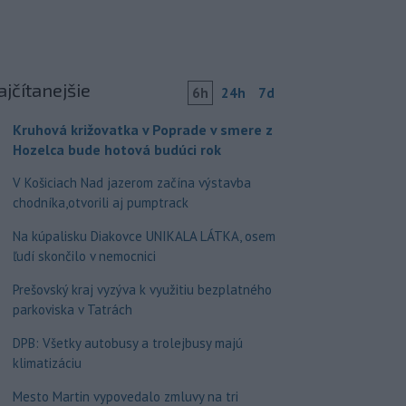
ajčítanejšie
6h
24h
7d
Kruhová križovatka v Poprade v smere z
Hozelca bude hotová budúci rok
V Košiciach Nad jazerom začína výstavba
chodníka,otvorili aj pumptrack
Na kúpalisku Diakovce UNIKALA LÁTKA, osem
ľudí skončilo v nemocnici
Prešovský kraj vyzýva k využitiu bezplatného
parkoviska v Tatrách
DPB: Všetky autobusy a trolejbusy majú
klimatizáciu
Mesto Martin vypovedalo zmluvy na tri