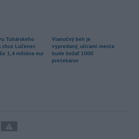
vu Tuhárskeho
Vianočný beh je
 chce Lučenec
vypredaný, ulicami mesta
še 1,4 milióna eur
bude bežať 1000
pretekárov