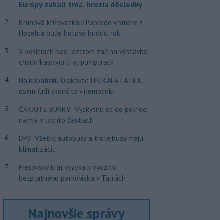
Európy zahalí tma, hrozia dôsledky
2
Kruhová križovatka v Poprade v smere z
Hozelca bude hotová budúci rok
3
V Košiciach Nad jazerom začína výstavba
chodníka,otvorili aj pumptrack
4
Na kúpalisku Diakovce UNIKALA LÁTKA,
osem ľudí skončilo v nemocnici
5
ČAKAJTE BÚRKY: Vyskytnú sa do polnoci
najmä v týchto častiach
6
DPB: Všetky autobusy a trolejbusy majú
klimatizáciu
7
Prešovský kraj vyzýva k využitiu
bezplatného parkoviska v Tatrách
Najnovšie správy