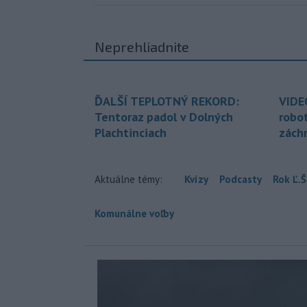
Neprehliadnite
ĎALŠÍ TEPLOTNÝ REKORD:
VIDE
Tentoraz padol v Dolných
robo
Plachtinciach
zách
Aktuálne témy:
Kvízy
Podcasty
Rok Ľ.Š
Komunálne voľby