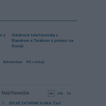
r z
Orbánová telefonovala s
Blanárom a Tarabom o pomoci na
Dunaji
Referendum
MS v hokeji
Najčítanejšie
6h
24h
7d
ÚPLNÉ ZATMENIE SLNKA: Časť
1