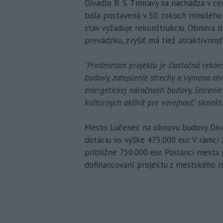
Divadlo B. S. Timravy sa nachádza v c
bola postavená v 50. rokoch minulého 
stav vyžaduje rekonštrukciu. Obnova 
prevádzku, zvýšiť má tiež atraktívnosť
"Predmetom projektu je čiastočná rekonš
budovy, zateplenie strechy a výmena otv
energetickej náročnosti budovy, šetrenie
kultúrnych aktivít pre verejnosť,"
skonšt
Mesto Lučenec na obnovu budovy Divad
dotáciu vo výške 475.000 eur. V rámc
približne 750.000 eur. Poslanci mesta
dofinancovaní projektu z mestského r