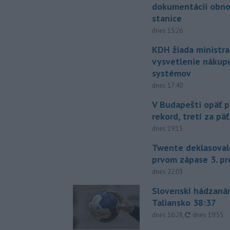
dokumentácii obno
stanice
dnes 15:26
KDH žiada ministra
vysvetlenie nákup
systémov
dnes 17:40
V Budapešti opäť p
rekord, tretí za pä
dnes 19:15
Twente deklasoval
prvom zápase 3. pr
dnes 22:03
Slovenskí hádzanár
Taliansko 38:37
aktualizovan
dnes 16:28
,
dnes 19:55