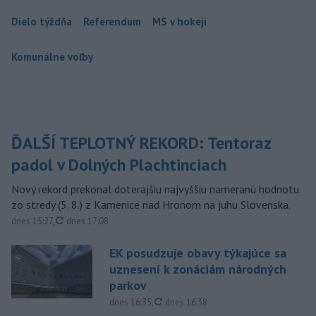
Dielo týždňa
Referendum
MS v hokeji
Komunálne voľby
ĎALŠÍ TEPLOTNÝ REKORD: Tentoraz
padol v Dolných Plachtinciach
Nový rekord prekonal doterajšiu najvyššiu nameranú hodnotu
zo stredy (5. 8.) z Kamenice nad Hronom na juhu Slovenska.
aktualizované
dnes 15:27
,
dnes 17:08
EK posudzuje obavy týkajúce sa
uznesení k zonáciám národných
parkov
aktualizované
dnes 16:35
,
dnes 16:38