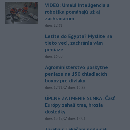
VIDEO: Umelá inteligencia a
robotika pomáhajú už aj
záchranárom
dnes 12:31
Letíte do Egypta? Myslite na
tieto veci, zachránia vám
peniaze
dnes 15:00
Agroministerstvo poskytne
peniaze na 150 chladiacich
boxov pre diviaky
aktualizované
dnes 12:11
,
dnes 13:22
ÚPLNÉ ZATMENIE SLNKA: Časť
Európy zahalí tma, hrozia
dôsledky
aktualizované
dnes 13:35
,
dnes 14:03
Taraba s Takáčom podpísali