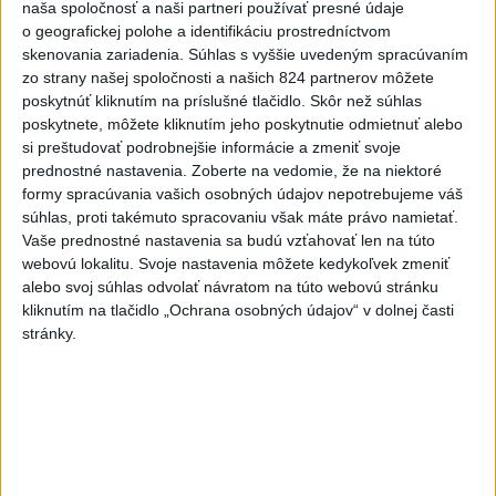
3
Orbánová telefonovala s Blanárom a Tarabom o pomoci
naša spoločnosť a naši partneri používať presné údaje
na Dunaji
o geografickej polohe a identifikáciu prostredníctvom
skenovania zariadenia. Súhlas s vyššie uvedeným spracúvaním
4
V Košiciach Nad jazerom začína výstavba
zo strany našej spoločnosti a našich 824 partnerov môžete
chodníka,otvorili aj pumptrack
poskytnúť kliknutím na príslušné tlačidlo. Skôr než súhlas
poskytnete, môžete kliknutím jeho poskytnutie odmietnuť alebo
5
Mesto Martin vypovedalo zmluvy na tri rozpracované
si preštudovať podrobnejšie informácie a zmeniť svoje
investičné akcie
prednostné nastavenia.
Zoberte na vedomie, že na niektoré
formy spracúvania vašich osobných údajov nepotrebujeme váš
6
ZRÁŽKA VLAKU S AUTOM V LOZORNE: Rušňovodič jej
súhlas, proti takémuto spracovaniu však máte právo namietať.
už nedokázal zabrániť
Vaše prednostné nastavenia sa budú vzťahovať len na túto
webovú lokalitu. Svoje nastavenia môžete kedykoľvek zmeniť
7
Predstavitelia Mladého Hlasu podali trestné oznámenie
alebo svoj súhlas odvolať návratom na túto webovú stránku
na I. Korčoka
kliknutím na tlačidlo „Ochrana osobných údajov“ v dolnej časti
stránky.
Najnovšie správy na Teraz.sk
Vyhlásenia
Priame prenosy z Národnej rady SR