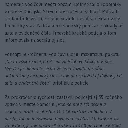
namerala vodičovi medzi obcami Dolný Štál a Topoľníky
v okrese Dunajská Streda prekročenú rýchlosť. Policajti
pri kontrole zistili, že jeho vozidlo nespĺňa deklarovaný
technický stav. Zadržala mu vodičský preukaz, doklady od
auta a evidenčné čísla. Trnavská krajská polícia o tom
informovala na sociálnej sieti.
Policajti 30-ročnému vodičovi uložili maximálnu pokutu.
„Na tú však nemal, a tak mu zadržali vodičský preukaz.
Navyše pri kontrole zistili, že jeho vozidlo nespĺňa
deklarovaný technický stav, a tak mu zadržali aj doklady od
auta a evidenčné čísla,
“ priblížili z polície.
Za prekročenie rýchlosti zastavili policajti aj 35-ročného
vodiča v meste Šamorín. „
Priamo pred ich očami a
radarom jazdil rýchlosťou 103 kilometrov za hodinu. V
meste, kde je maximálna povolená rýchlosť 50 kilometrov
za hodinu, ju tak prekročil o viac ako 100 percent. Vodičovi