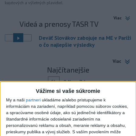
kajutových a výletných plavidiel.
Viac
Videá a prenosy TASR TV
Deväť Slovákov zabojuje na ME v Paríži
o čo najlepšie výsledky
Viac
Najčítanejšie
6h
24h
7d
Vážime si vaše súkromie
Afganec, ktorý v Mníchove vrazil autom
1
My a naši
partneri
ukladáme a/alebo pristupujeme k
do davu, dostal TREST
informáciám na zariadení, napríklad pomocou súborov cookies,
a spracúvame osobné údaje, ako sú jedinečné identifikátory a
2
ÚPLNÉ ZATMENIE SLNKA: Časť Európy zahalí tma,
štandardné informácie odosielané zariadením na
hrozia dôsledky
personalizovanú reklamu a obsah, meranie reklamy a obsahu,
prieskumy publika a vývoj služieb.
S vaším povolením môže