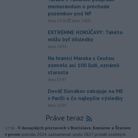
memorandum o prechode
pozemkov pod NP
aktualizované
dnes 13:26
,
dnes 14:05
EXTRÉMNE HORÚČAVY: Takéto
môžu byť dôsledky
dnes 14:34
Na hranici Maroka s Ceutou
zomrelo asi 100 ľudí, oznámil
starosta
dnes 15:47
Deväť Slovákov zabojuje na ME
v Paríži o čo najlepšie výsledky
dnes 13:05
Práve teraz
-
V dunajských prístavoch v Bratislave, Komárne a Štúrove
17:36
v prvom
polroku 2026 zaznamenali spolu 1827 pristátí osobných