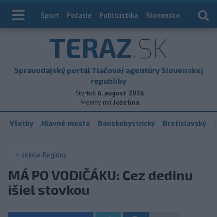
Index
Šport
Počasie
Publicistika
Slovensko
Zahranič
TERAZ
.SK
Spravodajský portál Tlačovej agentúry Slovenskej
republiky
Štvrtok
6. august 2026
Meniny má
Jozefína
Všetky
Hlavné mesto
Banskobystrický
Bratislavský
< sekcia
Regióny
MÁ PO VODIČÁKU: Cez dedinu
išiel stovkou