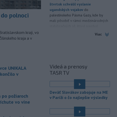
štvrtok schválil vyslanie
ugandských vojakov
do
do polnoci
palestínskeho Pásma Gazy, kde by
mali pôsobiť v rámci medzinárodných
stabilizačných síl, ktoré navrhol
americký prezident Donald Trump.
Bratislavskom kraji, vo
Viac
ilinského kraja a v
-
Anglická futbalová asociácia
20:07
(FA) stiahla svoju podporu
prezidentovi
Medzinárodnej
futbalovej federácie (FIFA) Giannimu
Infantinovi, ktorý je pod paľbou kritiky
Videá a prenosy
ovce UNIKALA
po jeho neúspešnom pláne.
TASR TV
končilo v
-
Vo štvrtok do polnoci treba
18:54
najmä na západe a severozápade
é
Slovenska počítať s búrkami.
Deväť Slovákov zabojuje na ME
Slovenský hydrometeorologický ústav
a po požiaroch
v Paríži o čo najlepšie výsledky
(SHMÚ) vydal výstrahy prvého stupňa.
íchute vo víne
Platia aj v okresoch Snina a Sobrance.
-
Polícia v súčinnosti s ďalšími
18:19