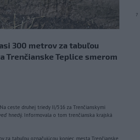
7
asi 300 metrov za tabuľou
a Trenčianske Teplice smerom
 Na ceste druhej triedy II/516 za Trenčianskymi
eď hnedý. Informovala o tom trenčianska krajská
ov za tabuľou označujúcou koniec mesta Trenčianske