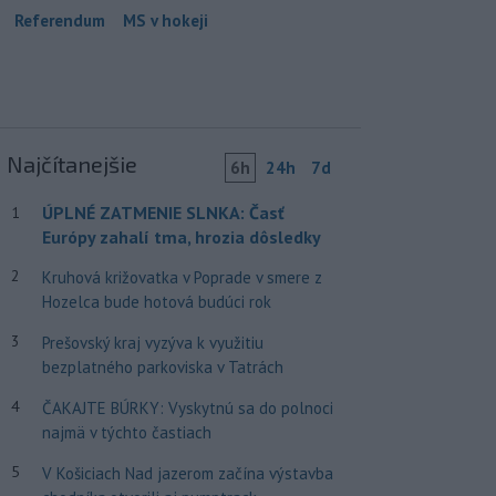
Referendum
MS v hokeji
Najčítanejšie
6h
24h
7d
ÚPLNÉ ZATMENIE SLNKA: Časť
1
Európy zahalí tma, hrozia dôsledky
2
Kruhová križovatka v Poprade v smere z
Hozelca bude hotová budúci rok
3
Prešovský kraj vyzýva k využitiu
bezplatného parkoviska v Tatrách
4
ČAKAJTE BÚRKY: Vyskytnú sa do polnoci
najmä v týchto častiach
5
V Košiciach Nad jazerom začína výstavba