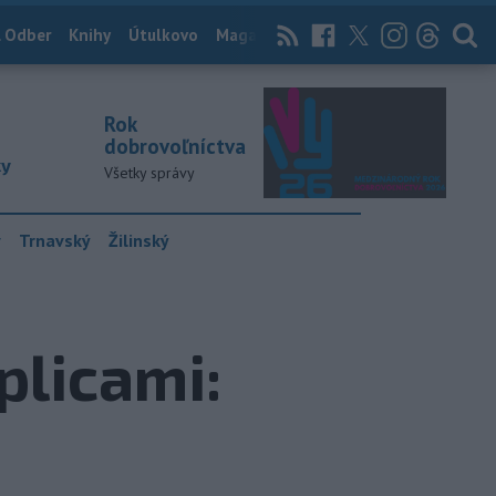
 Odber
Knihy
Útulkovo
Magazín
News Now
Archív
TASR
Rok
dobrovoľníctva
ky
Všetky správy
y
Trnavský
Žilinský
plicami: