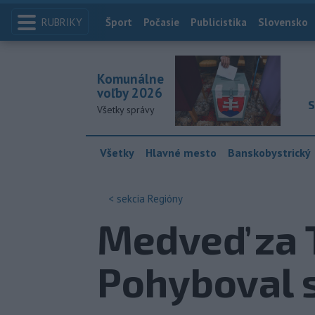
RUBRIKY
Index
Šport
Počasie
Publicistika
Slovensko
Komunálne
voľby 2026
S
Všetky správy
Všetky
Hlavné mesto
Banskobystrický
< sekcia
Regióny
Medveď za 
Pohyboval s