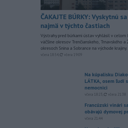
ČAKAJTE BÚRKY: Vyskytnú sa 
najmä v týchto častiach
Výstrahy pred búrkami ústav vyhlásil v celom 
väčšine okresov Trenčianskeho, Trnavského a Ž
okresoch Snina a Sobrance na východe krajiny.
aktualizované
včera 18:54
,
včera 19:09
Na kúpalisku Diak
LÁTKA, osem ľudí s
nemocnici
aktualizovan
včera 18:23
,
včera 21:38
Francúzski vinári s
obávajú dymovej pr
včera 21:44