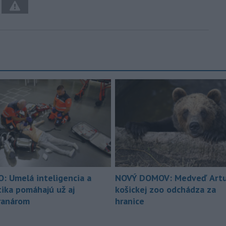
O: Umelá inteligencia a
NOVÝ DOMOV: Medveď Artu
tika pomáhajú už aj
košickej zoo odchádza za
ranárom
hranice