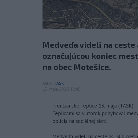
Medveďa videli na ceste 
označujúcou koniec mest
na obec Motešice.
Autor
TASR
13. mája 2025 12:48
Trenčianske Teplice 13. mája (TASR) -
Teplicami sa v utorok pohyboval medv
polícia na sociálnej sieti.
Medveďa videli na ceste asi 300 metr