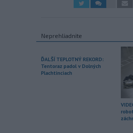
Neprehliadnite
ĎALŠÍ TEPLOTNÝ REKORD:
Tentoraz padol v Dolných
Plachtinciach
VIDE
robo
zách