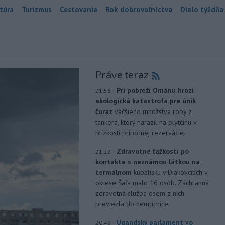
túra
Turizmus
Cestovanie
Rok dobrovoľníctva
Dielo týždňa
Práve teraz
-
Pri pobreží Ománu hrozí
21:58
ekologická katastrofa pre únik
čoraz
väčšieho množstva ropy z
tankera, ktorý narazil na plytčinu v
blízkosti prírodnej rezervácie.
-
Zdravotné ťažkosti po
21:22
kontakte s neznámou látkou na
termálnom
kúpalisku v Diakovciach v
okrese Šaľa malo 16 osôb. Záchranná
zdravotná služba osem z nich
previezla do nemocnice.
-
Ugandský parlament vo
20:49