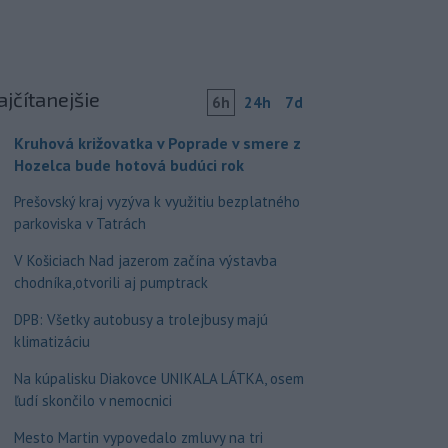
ajčítanejšie
6h
24h
7d
Kruhová križovatka v Poprade v smere z
Hozelca bude hotová budúci rok
Prešovský kraj vyzýva k využitiu bezplatného
parkoviska v Tatrách
V Košiciach Nad jazerom začína výstavba
chodníka,otvorili aj pumptrack
DPB: Všetky autobusy a trolejbusy majú
klimatizáciu
Na kúpalisku Diakovce UNIKALA LÁTKA, osem
ľudí skončilo v nemocnici
Mesto Martin vypovedalo zmluvy na tri