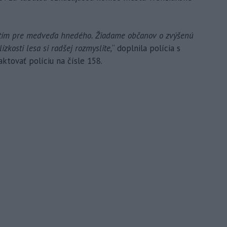
vý tím pre medveďa hnedého. Žiadame občanov o zvýšenú
ízkosti lesa si radšej rozmyslite,
“ doplnila polícia s
ktovať políciu na čísle 158.