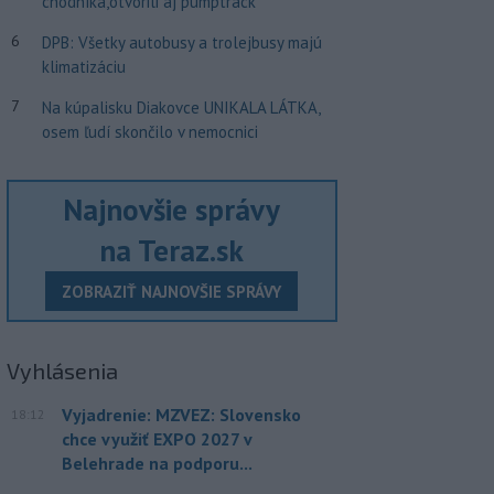
chodníka,otvorili aj pumptrack
6
DPB: Všetky autobusy a trolejbusy majú
klimatizáciu
7
Na kúpalisku Diakovce UNIKALA LÁTKA,
osem ľudí skončilo v nemocnici
Najnovšie správy
na Teraz.sk
ZOBRAZIŤ NAJNOVŠIE SPRÁVY
Vyhlásenia
Vyjadrenie: MZVEZ: Slovensko
18:12
chce využiť EXPO 2027 v
Belehrade na podporu...