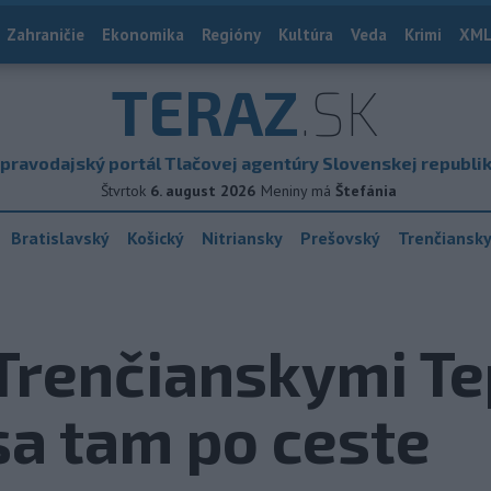
Zahraničie
Ekonomika
Regióny
Kultúra
Veda
Krimi
XML
TERAZ
.SK
pravodajský portál Tlačovej agentúry Slovenskej republi
Štvrtok
6. august 2026
Meniny má
Štefánia
Bratislavský
Košický
Nitriansky
Prešovský
Trenčiansk
Trenčianskymi Te
a tam po ceste