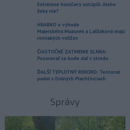
Extrémne horúčavy ustúpili. Alebo
žeby nie?
HRABKO o výhode
Majerského:Mazurek a Laššáková majú
rovnakých voličov
ČIASTOČNÉ ZATMENIE SLNKA:
Pozorovať sa bude dať v stredu
ĎALŠÍ TEPLOTNÝ REKORD: Tentoraz
padol v Dolných Plachtinciach
Správy