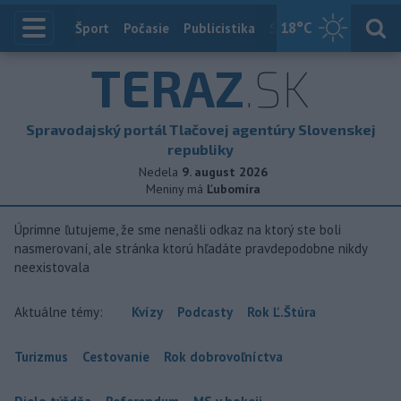
18
°C
Index
Šport
Počasie
Publicistika
Slovensko
Zahranič
TERAZ
.SK
Spravodajský portál Tlačovej agentúry Slovenskej
republiky
Nedela
9. august 2026
Meniny má
Ľubomíra
Úprimne ľutujeme, že sme nenašli odkaz na ktorý ste boli
nasmerovaní, ale stránka ktorú hľadáte pravdepodobne nikdy
neexistovala
Aktuálne témy:
Kvízy
Podcasty
Rok Ľ.Štúra
Turizmus
Cestovanie
Rok dobrovoľníctva