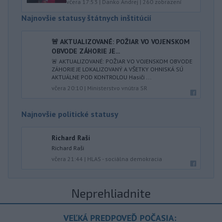
včera 17:53
|
Danko Andrej
|
260
zobrazení
Najnovšie statusy štátnych inštitúcií
🚨 AKTUALIZOVANÉ: POŽIAR VO VOJENSKOM
OBVODE ZÁHORIE JE...
🚨 AKTUALIZOVANÉ: POŽIAR VO VOJENSKOM OBVODE
ZÁHORIE JE LOKALIZOVANÝ A VŠETKY OHNISKÁ SÚ
AKTUÁLNE POD KONTROLOU Hasiči ...
včera 20:10
|
Ministerstvo vnútra SR
Najnovšie politické statusy
Richard Raši
Richard Raši
včera 21:44
|
HLAS - sociálna demokracia
Neprehliadnite
VEĽKÁ PREDPOVEĎ POČASIA: