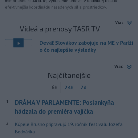
mimoriadnu situáciu. Jej vyhlásenie umožní v dotknutej lokalite
efektívnejšiu koordináciu nasadených síl a prostriedkov.
Viac
Videá a prenosy TASR TV
Deväť Slovákov zabojuje na ME v Paríži
o čo najlepšie výsledky
Viac
Najčítanejšie
6h
24h
7d
DRÁMA V PARLAMENTE: Poslankyňa
1
hádzala do premiéra vajíčka
2
Kúpele Brusno pripravujú 19. ročník festivalu Jozefa
Bednárika