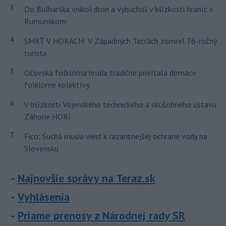
3
Do Bulharska vnikol dron a vybuchol v blízkosti hraníc s
Rumunskom
4
SMRŤ V HORÁCH: V Západných Tatrách zomrel 76-ročný
turista
5
Očovská folklórna hruda tradične privítala domáce
folklórne kolektívy
6
V blízkosti Vojenského technického a skúšobného ústavu
Záhorie HORÍ
7
Fico: Suchá musia viesť k razantnejšej ochrane vody na
Slovensku
Najnovšie správy na Teraz.sk
Vyhlásenia
Priame prenosy z Národnej rady SR