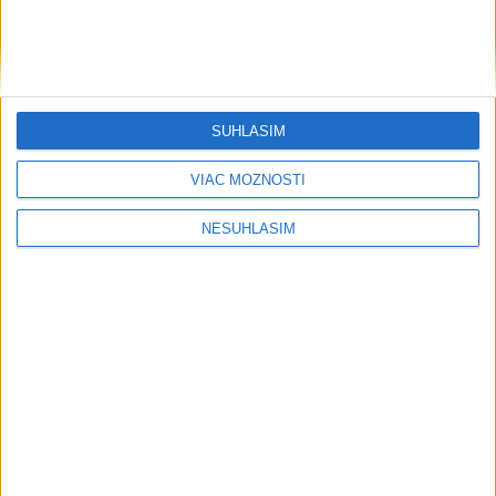
SÚHLASÍM
VIAC MOŽNOSTÍ
NESÚHLASÍM
....