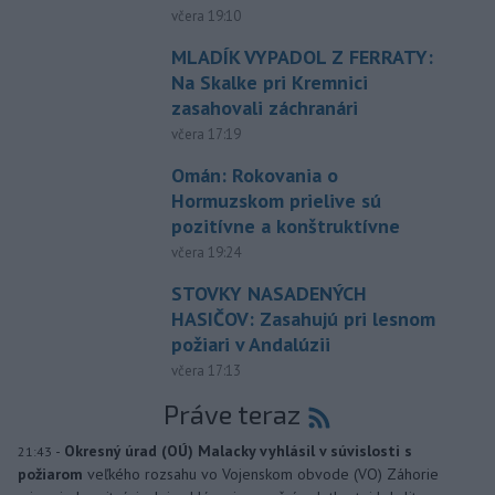
včera 19:10
MLADÍK VYPADOL Z FERRATY:
Na Skalke pri Kremnici
zasahovali záchranári
včera 17:19
Omán: Rokovania o
Hormuzskom prielive sú
pozitívne a konštruktívne
včera 19:24
STOVKY NASADENÝCH
HASIČOV: Zasahujú pri lesnom
požiari v Andalúzii
včera 17:13
Práve teraz
-
Okresný úrad (OÚ) Malacky vyhlásil v súvislosti s
21:43
požiarom
veľkého rozsahu vo Vojenskom obvode (VO) Záhorie