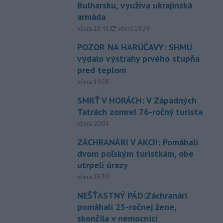
Bulharsku, využíva ukrajinská
armáda
aktualizované
včera 18:43
,
včera 19:29
POZOR NA HARÚČAVY: SHMÚ
vydalo výstrahy prvého stupňa
pred teplom
včera 19:28
SMRŤ V HORÁCH: V Západných
Tatrách zomrel 76-ročný turista
včera 20:04
ZÁCHRANÁRI V AKCII: Pomáhali
dvom poľským turistkám, obe
utrpeli úrazy
včera 18:39
NEŠŤASTNÝ PÁD:Záchranári
pomáhali 25-ročnej žene,
skončila v nemocnici