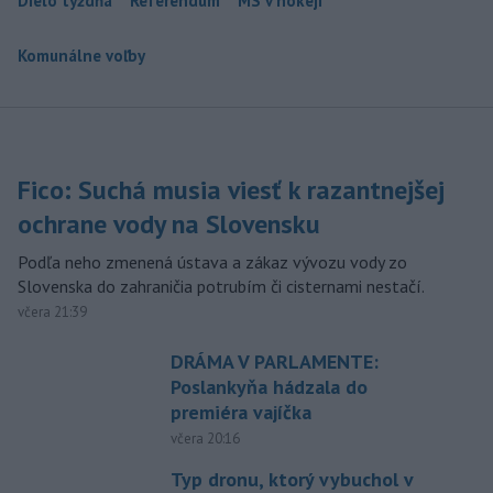
Dielo týždňa
Referendum
MS v hokeji
Komunálne voľby
Fico: Suchá musia viesť k razantnejšej
ochrane vody na Slovensku
Podľa neho zmenená ústava a zákaz vývozu vody zo
Slovenska do zahraničia potrubím či cisternami nestačí.
včera 21:39
DRÁMA V PARLAMENTE:
Poslankyňa hádzala do
premiéra vajíčka
včera 20:16
Typ dronu, ktorý vybuchol v