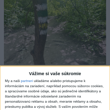
SMRŤ V HORÁCH: V Západných Tatrách
Vážime si vaše súkromie
zomrel 76-ročný turista
My a naši
partneri
ukladáme a/alebo pristupujeme k
informáciám na zariadení, napríklad pomocou súborov cookies,
Muža sa na základe telefonickej inštruktáže operátorky
a spracúvame osobné údaje, ako sú jedinečné identifikátory a
záchrannej zdravotnej služby pokúsili zachrániť riadenou
štandardné informácie odosielané zariadením na
resuscitáciou.
personalizovanú reklamu a obsah, meranie reklamy a obsahu,
včera 20:04
prieskumy publika a vývoj služieb.
S vaším povolením môže