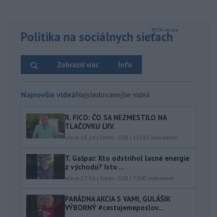
Politika na sociálnych sieťach
Zobraziť viac
Info
Najnovšie videá
Najsledovanejšie videá
R. FICO: ČO SA NEZMESTILO NA
TLAČOVKU LXV.
včera 18:24
|
Smer - SSD
|
13167
zobrazení
T. Gašpar: Kto odstrihol lacné energie
z východu? Isto ...
včera 17:56
|
Smer - SSD
|
7300
zobrazení
PARÁDNA AKCIA S VAMI, GULÁŠIK
VÝBORNÝ #cestujemeposlov...