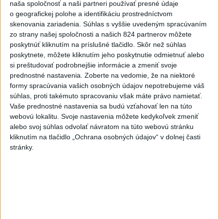
naša spoločnosť a naši partneri používať presné údaje
Slovensko
o geografickej polohe a identifikáciu prostredníctvom
skenovania zariadenia. Súhlas s vyššie uvedeným spracúvaním
Fico: Suchá musia viesť k
zo strany našej spoločnosti a našich 824 partnerov môžete
razantnejšej ochrane vody na
poskytnúť kliknutím na príslušné tlačidlo. Skôr než súhlas
Slovensku
poskytnete, môžete kliknutím jeho poskytnutie odmietnuť alebo
si preštudovať podrobnejšie informácie a zmeniť svoje
včera 21:39
prednostné nastavenia.
Zoberte na vedomie, že na niektoré
Polícia vyzýva mladých, aby boli opatrní s požívaním
formy spracúvania vašich osobných údajov nepotrebujeme váš
alkoholu
súhlas, proti takémuto spracovaniu však máte právo namietať.
Vaše prednostné nastavenia sa budú vzťahovať len na túto
MZVEZ: V Nemecku zavedú zákaz konzumácie alkoholu na
webovú lokalitu. Svoje nastavenia môžete kedykoľvek zmeniť
staniciach
alebo svoj súhlas odvolať návratom na túto webovú stránku
kliknutím na tlačidlo „Ochrana osobných údajov“ v dolnej časti
POZOR NA HARÚČAVY: SHMÚ vydalo výstrahy prvého
stránky.
stupňa pred teplom
Zahraničie
Turecko vyzvalo Ukrajinu a Rusko na
zastavenie útokov v Čiernom mori