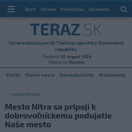
Index
Šport
Počasie
Publicistika
Slovensko
Zahranič
TERAZ
.SK
Spravodajský portál Tlačovej agentúry Slovenskej
republiky
Pondelok
10. august 2026
Meniny má
Vavrinec
Všetky
Hlavné mesto
Banskobystrický
Bratislavský
< sekcia
Regióny
Mesto Nitra sa pripojí k
dobrovoľníckemu podujatie
Naše mesto