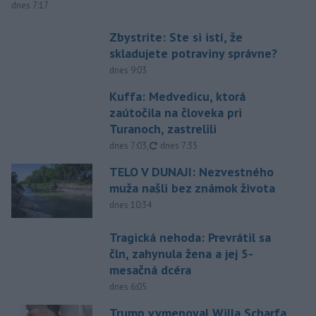
dnes 7:17
Zbystrite: Ste si istí, že
skladujete potraviny správne?
dnes 9:03
Kuffa: Medvedicu, ktorá
zaútočila na človeka pri
Turanoch, zastrelili
aktualizované
dnes 7:03
,
dnes 7:35
TELO V DUNAJI: Nezvestného
muža našli bez známok života
dnes 10:34
Tragická nehoda: Prevrátil sa
čln, zahynula žena a jej 5-
mesačná dcéra
dnes 6:05
Trump vymenoval Willa Scharfa