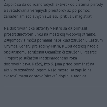
Zapojiť sa dá do rôznorodých aktivít - od čistenia prírody
a zveľaďovania verejných priestorov až po pomoc
zariadeniam sociálnych služieb,“ priblížil magistrát.
Na dobrovoľnícke aktivity v Nitre sa dá prihlásiť
prostredníctvom linku na mestskej webovej stránke.
Záujemcovia môžu pomáhať napríklad združeniu Castrum
Ghymes, Centru pre rodiny-Nitra, Klubu detskej nádeje,
občianskemu združeniu Okániček či združeniu Pestrec.
„Projekt je súčasťou Medzinárodného roka
dobrovoľníctva. Každý, kto 5. júna príde pomáhať na
aktivity označené logom Naše mesto, sa zapíše na
svetovú mapu dobrovoľníctva,“ doplnila radnica.