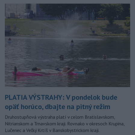
PLATIA VÝSTRAHY: V pondelok bude
opäť horúco, dbajte na pitný režim
Druhostupňová výstraha platí v celom Bratislavskom,
Nitrianskom a Trnavskom kraji. Rovnako v okresoch Krupina,
Lučenec a Veľký Krtíš v Banskobystrickom kraji.