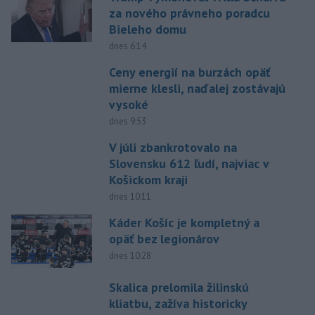
za nového právneho poradcu
Bieleho domu
dnes 6:14
Ceny energií na burzách opäť
mierne klesli, naďalej zostávajú
vysoké
dnes 9:53
V júli zbankrotovalo na
Slovensku 612 ľudí, najviac v
Košickom kraji
dnes 10:11
Káder Košíc je kompletný a
opäť bez legionárov
dnes 10:28
Skalica prelomila žilinskú
kliatbu, zažíva historicky