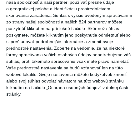
MLADÍK VYPADOL Z FERRATY: Na Skalke
1
naša spoločnosť a naši partneri používať presné údaje
o geografickej polohe a identifikáciu prostredníctvom
pri Kremnici zasahovali záchranári
skenovania zariadenia. Súhlas s vyššie uvedeným spracúvaním
zo strany našej spoločnosti a našich 824 partnerov môžete
2
DRÁMA V PARLAMENTE: Poslankyňa hádzala do
poskytnúť kliknutím na príslušné tlačidlo. Skôr než súhlas
premiéra vajíčka
poskytnete, môžete kliknutím jeho poskytnutie odmietnuť alebo
si preštudovať podrobnejšie informácie a zmeniť svoje
3
Česká vláda uvažuje nad zvýšením valorizácie dôchodkov
prednostné nastavenia.
Zoberte na vedomie, že na niektoré
na dvojnásobok
formy spracúvania vašich osobných údajov nepotrebujeme váš
súhlas, proti takémuto spracovaniu však máte právo namietať.
4
Tragická nehoda: Prevrátil sa čln, zahynula žena a jej 5-
Vaše prednostné nastavenia sa budú vzťahovať len na túto
mesačná dcéra
webovú lokalitu. Svoje nastavenia môžete kedykoľvek zmeniť
alebo svoj súhlas odvolať návratom na túto webovú stránku
5
ÚTOK MEDVEĎA: V Turanoch pri zjazde z D1 našli
kliknutím na tlačidlo „Ochrana osobných údajov“ v dolnej časti
zraneného muža
stránky.
6
Ugandský futbalista Owori zomrel vo veku 27 rokov po
brutálnom útoku
7
Kuffa: Medvedicu, ktorá zaútočila na človeka pri
Turanoch, zastrelili