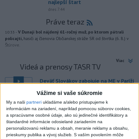
najlepší štart
dnes 7:44
Práve teraz
-
V Dunaji bol nájdený 61-ročný muž, po ktorom pátrali
10:33
policajti,
hasiči aj členovia Občianskej stráže SR od štvrtka (6. 8.) v
Štúrove.
Viac
Videá a prenosy TASR TV
Deväť Slovákov zabojuje na ME v Paríži
o čo najlepšie výsledky
Vážime si vaše súkromie
My a naši
partneri
ukladáme a/alebo pristupujeme k
Viac
informáciám na zariadení, napríklad pomocou súborov cookies,
Najčítanejšie
a spracúvame osobné údaje, ako sú jedinečné identifikátory a
štandardné informácie odosielané zariadením na
6h
24h
7d
personalizovanú reklamu a obsah, meranie reklamy a obsahu,
prieskumy publika a vývoj služieb.
S vaším povolením môže