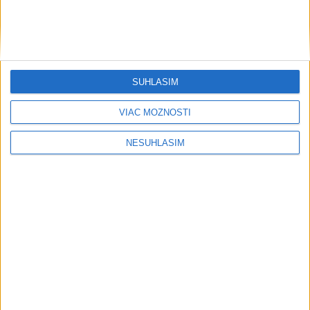
Mourinho priznal, že sa mal stať
nástupcom Fergusona
dnes 8:58
SÚHLASÍM
Rodri by sa mal vrátiť do Manchestru
VIAC MOŽNOSTÍ
City, tvrdí tréner Maresca
dnes 8:29
NESÚHLASÍM
Neprehliadnite
Slovensko trápi sucho: V prírode sa
prejavuje viacerými spôsobmi
Podvodníci majú novú stratégiu,