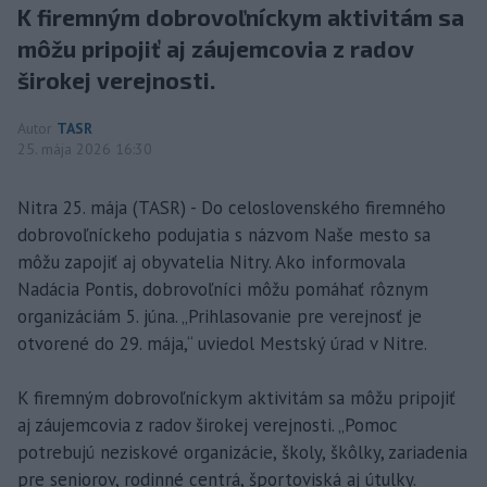
K firemným dobrovoľníckym aktivitám sa
môžu pripojiť aj záujemcovia z radov
širokej verejnosti.
Autor
TASR
25. mája 2026 16:30
Nitra 25. mája (TASR) - Do celoslovenského firemného
dobrovoľníckeho podujatia s názvom Naše mesto sa
môžu zapojiť aj obyvatelia Nitry. Ako informovala
Nadácia Pontis, dobrovoľníci môžu pomáhať rôznym
organizáciám 5. júna. „Prihlasovanie pre verejnosť je
otvorené do 29. mája,“ uviedol Mestský úrad v Nitre.
K firemným dobrovoľníckym aktivitám sa môžu pripojiť
aj záujemcovia z radov širokej verejnosti. „Pomoc
potrebujú neziskové organizácie, školy, škôlky, zariadenia
pre seniorov, rodinné centrá, športoviská aj útulky.