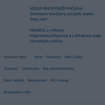
VEĽKÁ PREDPOVEĎ POČASIA:
Extrémne horúčavy ustúpili. Alebo
žeby nie?
HRABKO o výhode
Majerského:Mazurek a Laššáková majú
rovnakých voličov
Aktuálne témy:
Kvízy
Podcasty
Rok Ľ.Štúra
Turizmus
Cestovanie
Rok dobrovoľníctva
Dielo týždňa
Referendum
MS v hokeji
Komunálne voľby