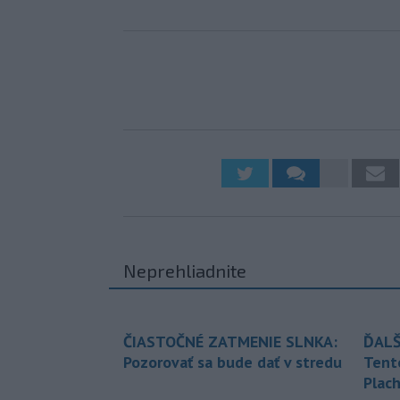
Neprehliadnite
ČIASTOČNÉ ZATMENIE SLNKA:
ĎALŠ
Pozorovať sa bude dať v stredu
Tent
Plach