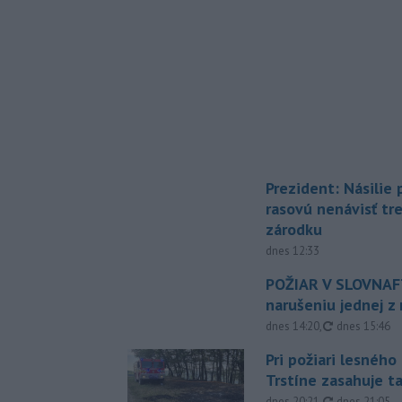
Prezident: Násilie
rasovú nenávisť tr
zárodku
dnes 12:33
POŽIAR V SLOVNAFT
narušeniu jednej z 
aktualizovan
dnes 14:20
,
dnes 15:46
Pri požiari lesného
Trstíne zasahuje t
aktualizovan
dnes 20:21
,
dnes 21:05