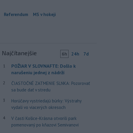
Referendum
MS v hokeji
Najčítanejšie
6h
24h
7d
POŽIAR V SLOVNAFTE: Došlo k
1
narušeniu jednej z nádrží
2
ČIASTOČNÉ ZATMENIE SLNKA: Pozorovať
sa bude dať v stredu
3
Horúčavy vystriedajú búrky: Výstrahy
vydali vo viacerých okresoch
4
V časti Košice-Krásna otvorili park
pomenovaný po kňazovi Semivanovi