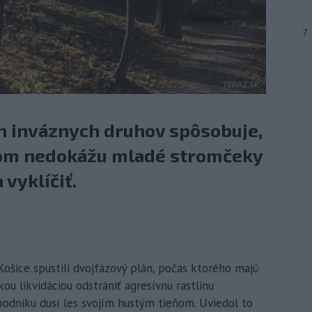
7
ch inváznych druhov spôsobuje,
ňom nedokážu mladé stromčeky
vyklíčiť.
Košice spustili dvojfázový plán, počas ktorého majú
u likvidáciou odstrániť agresívnu rastlinu
podniku dusí les svojím hustým tieňom. Uviedol to