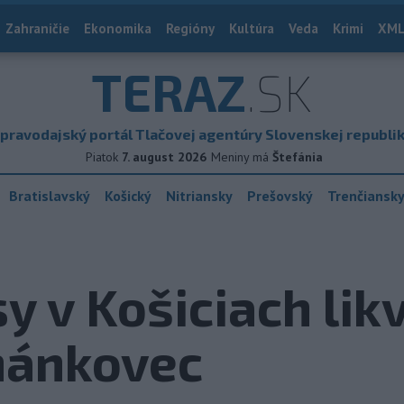
Zahraničie
Ekonomika
Regióny
Kultúra
Veda
Krimi
XML
TERAZ
.SK
pravodajský portál Tlačovej agentúry Slovenskej republi
Piatok
7. august 2026
Meniny má
Štefánia
Bratislavský
Košický
Nitriansky
Prešovský
Trenčiansk
y v Košiciach lik
hánkovec