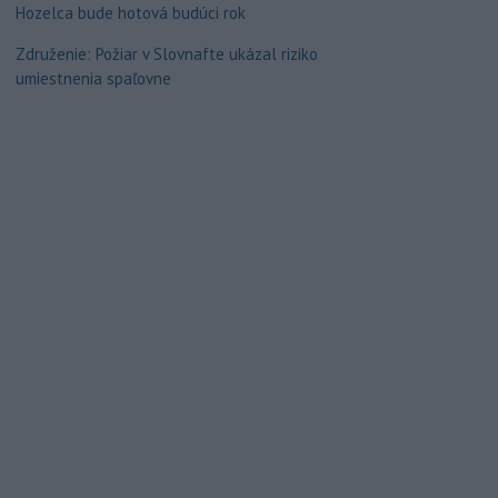
Hozelca bude hotová budúci rok
Združenie: Požiar v Slovnafte ukázal riziko
umiestnenia spaľovne