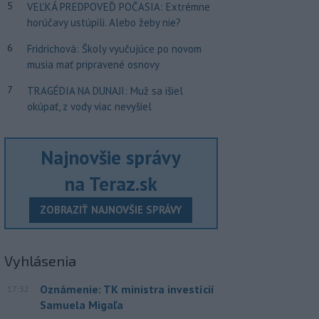
5
VEĽKÁ PREDPOVEĎ POČASIA: Extrémne
horúčavy ustúpili. Alebo žeby nie?
6
Fridrichová: Školy vyučujúce po novom
musia mať pripravené osnovy
7
TRAGÉDIA NA DUNAJI: Muž sa išiel
okúpať, z vody viac nevyšiel
Najnovšie správy
na Teraz.sk
ZOBRAZIŤ NAJNOVŠIE SPRÁVY
Vyhlásenia
Oznámenie: TK ministra investícií
17:32
Samuela Migaľa