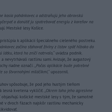
vne kosia pohánkovec a odstraňujú jeho obrovskú
yčerpať a donútiť ju spotrebovať energiu z koreňov na
ujú Mestské lesy Košice.
 pristúpia k aplikácii špeciálneho cieleného postreku.
ánkovec začína sťahovať živiny z listov späť hlboko do
 látku, ktorá ho zničí natrvalo,“
uvádza podnik.
a nevytrhávali rastlinu sami. Avizuje, že augustový
chy riadne označí.
„Počas aplikácie bude potrebné
te so štvornohými miláčikmi,“
upozornil.
druhov spôsobuje, že pod jeho hustým tieňom
 lesná kvetena vyklíčiť.
„Okrem toho jeho agresívne
“
objasňujú košické mestské lesy s tým, že samotné
é v dvoch fázach najskôr rastlinu mechanicky
ikvidovať.