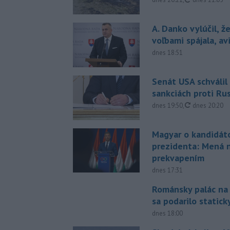
A. Danko vylúčil, ž
voľbami spájala, a
dnes 18:51
Senát USA schválil
sankciách proti Ru
aktualizovan
dnes 19:50
,
dnes 20:20
Magyar o kandidát
prezidenta: Mená 
prekvapením
dnes 17:31
Románsky palác na
sa podarilo statick
dnes 18:00