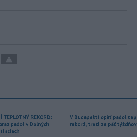
Í TEPLOTNÝ REKORD:
V Budapešti opäť padol tep
oraz padol v Dolných
rekord, tretí za päť týždňov
tinciach