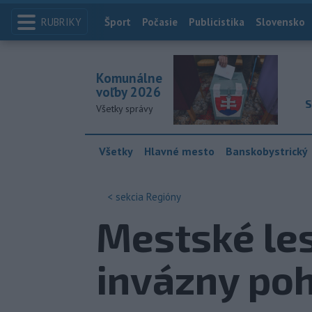
RUBRIKY
Index
Šport
Počasie
Publicistika
Slovensko
Komunálne
voľby 2026
S
Všetky správy
Všetky
Hlavné mesto
Banskobystrický
< sekcia
Regióny
Mestské les
invázny po