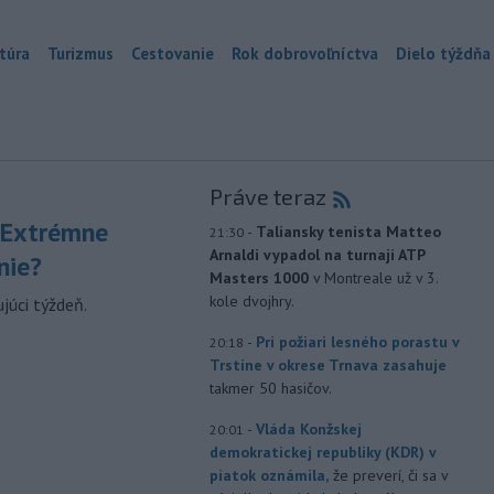
túra
Turizmus
Cestovanie
Rok dobrovoľníctva
Dielo týždňa
Práve teraz
 Extrémne
-
Taliansky tenista Matteo
21:30
Arnaldi vypadol na turnaji ATP
nie?
Masters 1000
v Montreale už v 3.
kole dvojhry.
júci týždeň.
-
Pri požiari lesného porastu v
20:18
Trstíne v okrese Trnava zasahuje
takmer 50 hasičov.
-
Vláda Konžskej
20:01
demokratickej republiky (KDR) v
piatok oznámila,
že preverí, či sa v