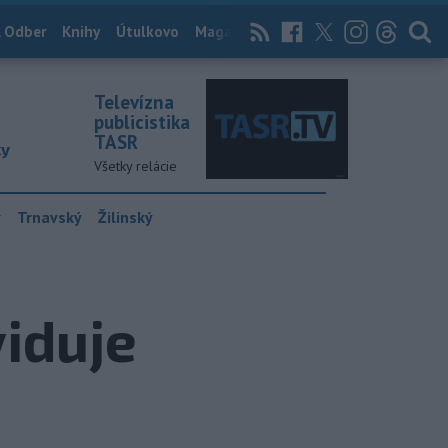
 Odber
Knihy
Útulkovo
Magazín
News Now
Archív
TASR
Televízna
publicistika
TASR
ky
Všetky relácie
y
Trnavský
Žilinský
viduje