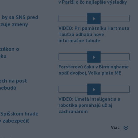
v Paríži o čo najlepšie výsledky
podrobnostiach poskytovania dotácií v
pôsobnosti rezortu.
e by sa SNS pred
vizuje zmeny
-
V bratislavskej rafinérii
14:17
VIDEO: Pri pamätníku Hartmuta
Slovnaft horí uskladnený ropný
Tautza odhalili nové
produkt.
TASR o tom informovala
informačné tabule
rafinéria s tým, že obyvateľom nehrozí
 zákon o
nebezpečenstvo.
sku
-
Jedným zo zdravotných rizík
13:50
é
Forsterovú čaká v Birminghame
na festivale môže byť vyššia
opäť dvojboj, Volka piate ME
úroveň
hluku. Je preto dobré držať sa
och na post
ďalej od reproduktorov, používať
nebudú
chrániče sluchu či dodržiavať
prestávky.
VIDEO: Umelá inteligencia a
-
Podporu kandidatúre
robotika pomáhajú už aj
12:49
záchranárom
Slovenskej republiky na nestále
 Spišskom hrade
členstvo
v Bezpečnostnej rade
y zabezpečiť
Organizácie Spojených národov (OSN)
Viac
na roky 2028 až 2029 písomne
vyjadrilo už 123 zo 193 členských