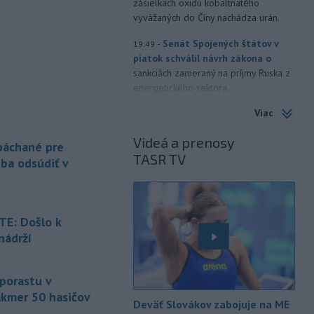
zásielkach oxidu kobaltnatého
vyvážaných do Číny nachádza urán.
-
Senát Spojených štátov v
19:49
piatok schválil návrh zákona o
sankciách zameraný na príjmy Ruska z
energetického sektora.
Viac
-
Slovenská polícia prispela k
16:08
objasneniu prípadu prevádzačstva,
Videá a prenosy
ktorý sa podarilo ukončiť
 páchané pre
TASR TV
právoplatným odsúdením páchateľa v
eba odsúdiť v
Maďarsku.
-
Piatkový požiar v
15:21
bratislavskej rafinérii Slovnaft je
E: Došlo k
pod kontrolou.
Príčina jeho vzniku
nádrží
bude predmetom vyšetrovania. Pre
é
TASR to potvrdil hovorca rafinérie
Anton Molnár.
 porastu v
akmer 50 hasičov
-
Ministerstvo kultúry (MK) SR
15:17
Deväť Slovákov zabojuje na ME
upraví verziu opatrenia o
é