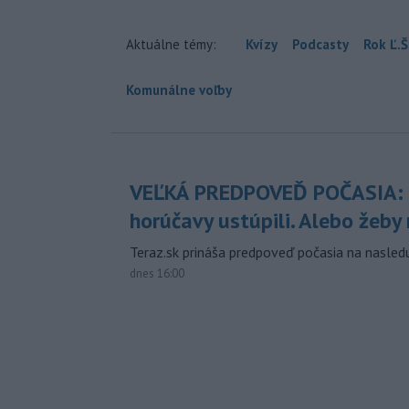
Aktuálne témy:
Kvízy
Podcasty
Rok Ľ.Š
Komunálne voľby
VEĽKÁ PREDPOVEĎ POČASIA:
horúčavy ustúpili. Alebo žeby 
Teraz.sk prináša predpoveď počasia na nasledu
dnes 16:00