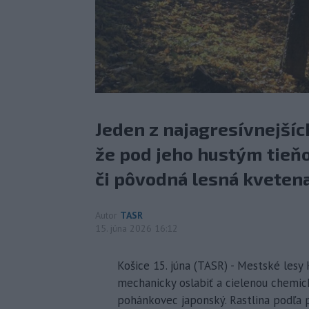
Jeden z najagresívnejší
že pod jeho hustým tie
či pôvodná lesná kvetena 
Autor
TASR
15. júna 2026 16:12
Košice 15. júna (TASR) - Mestské lesy 
mechanicky oslabiť a cielenou chemicko
pohánkovec japonský. Rastlina podľa 