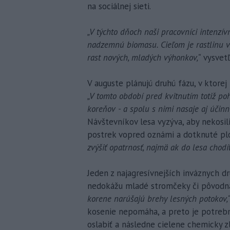
na sociálnej sieti.
„V týchto dňoch naši pracovníci intenzí
nadzemnú biomasu. Cieľom je rastlinu v
rast nových, mladých výhonkov,“
vysvetľ
V auguste plánujú druhú fázu, v ktorej
„V tomto období pred kvitnutím totiž poh
koreňov - a spolu s nimi nasaje aj účinnú
Návštevníkov lesa vyzýva, aby nekosili 
postrek vopred oznámi a dotknuté plo
zvýšiť opatrnosť, najmä ak do lesa chodí
Jeden z najagresívnejších inváznych 
nedokážu mladé stromčeky či pôvodná
korene narúšajú brehy lesných potokov,
kosenie nepomáha, a preto je potrebn
oslabiť a následne cielene chemicky zl