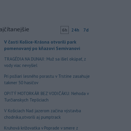
ajčítanejšie
6h
24h
7d
V časti Košice-Krásna otvorili park
pomenovaný po kňazovi Semivanovi
TRAGÉDIA NA DUNAJI: Muž sa išiel okúpať, z
vody viac nevyšiel
Pri požiari lesného porastu v Trstíne zasahuje
takmer 50 hasičov
OPITÝ MOTORKÁR BEZ VODIČÁKU: Nehoda v
Turčianskych Tepliciach
V Košiciach Nad jazerom začína výstavba
chodníka,otvorili aj pumptrack
Kruhová križovatka v Poprade v smere z