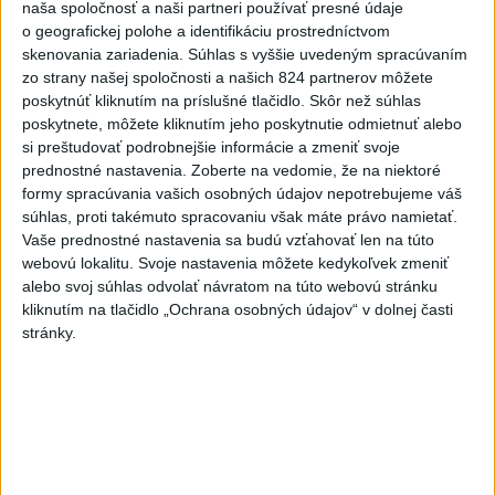
naša spoločnosť a naši partneri používať presné údaje
o geografickej polohe a identifikáciu prostredníctvom
Deväť Slovákov zabojuje na ME v Paríži
skenovania zariadenia. Súhlas s vyššie uvedeným spracúvaním
o čo najlepšie výsledky
zo strany našej spoločnosti a našich 824 partnerov môžete
poskytnúť kliknutím na príslušné tlačidlo. Skôr než súhlas
poskytnete, môžete kliknutím jeho poskytnutie odmietnuť alebo
Viac
si preštudovať podrobnejšie informácie a zmeniť svoje
Najčítanejšie
prednostné nastavenia.
Zoberte na vedomie, že na niektoré
formy spracúvania vašich osobných údajov nepotrebujeme váš
6h
24h
7d
súhlas, proti takémuto spracovaniu však máte právo namietať.
Vaše prednostné nastavenia sa budú vzťahovať len na túto
ÚPLNÉ ZATMENIE SLNKA: Časť Európy
1
webovú lokalitu. Svoje nastavenia môžete kedykoľvek zmeniť
alebo svoj súhlas odvolať návratom na túto webovú stránku
zahalí tma, hrozia dôsledky
kliknutím na tlačidlo „Ochrana osobných údajov“ v dolnej časti
stránky.
2
Afganec, ktorý v Mníchove vrazil autom do davu, dostal
TREST
3
V Košiciach Nad jazerom začína výstavba
chodníka,otvorili aj pumptrack
4
Kruhová križovatka v Poprade v smere z Hozelca bude