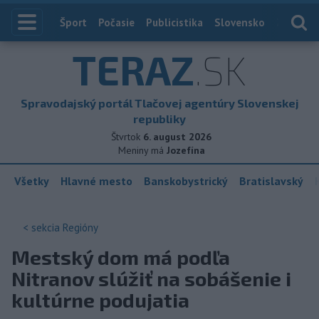
Index
Šport
Počasie
Publicistika
Slovensko
Zahranič
TERAZ
.SK
Spravodajský portál Tlačovej agentúry Slovenskej
republiky
Štvrtok
6. august 2026
Meniny má
Jozefína
Všetky
Hlavné mesto
Banskobystrický
Bratislavský
< sekcia
Regióny
Mestský dom má podľa
Nitranov slúžiť na sobášenie i
kultúrne podujatia