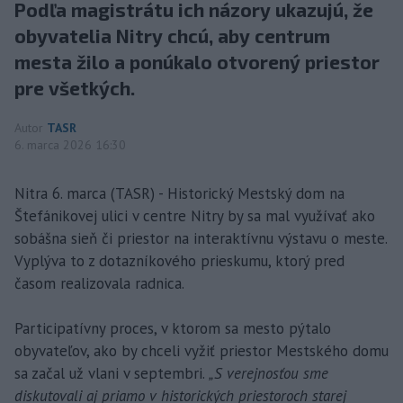
Podľa magistrátu ich názory ukazujú, že
obyvatelia Nitry chcú, aby centrum
mesta žilo a ponúkalo otvorený priestor
pre všetkých.
Autor
TASR
6. marca 2026 16:30
Nitra 6. marca (TASR) - Historický Mestský dom na
Štefánikovej ulici v centre Nitry by sa mal využívať ako
sobášna sieň či priestor na interaktívnu výstavu o meste.
Vyplýva to z dotazníkového prieskumu, ktorý pred
časom realizovala radnica.
Participatívny proces, v ktorom sa mesto pýtalo
obyvateľov, ako by chceli vyžiť priestor Mestského domu
sa začal už vlani v septembri.
„S verejnosťou sme
diskutovali aj priamo v historických priestoroch starej