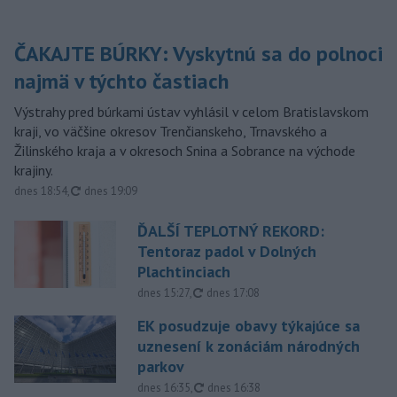
ČAKAJTE BÚRKY: Vyskytnú sa do polnoci
najmä v týchto častiach
Výstrahy pred búrkami ústav vyhlásil v celom Bratislavskom
kraji, vo väčšine okresov Trenčianskeho, Trnavského a
Žilinského kraja a v okresoch Snina a Sobrance na východe
krajiny.
aktualizované
dnes 18:54
,
dnes 19:09
ĎALŠÍ TEPLOTNÝ REKORD:
Tentoraz padol v Dolných
Plachtinciach
aktualizované
dnes 15:27
,
dnes 17:08
EK posudzuje obavy týkajúce sa
uznesení k zonáciám národných
parkov
aktualizované
dnes 16:35
,
dnes 16:38