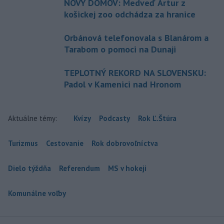
NOVÝ DOMOV: Medveď Artur z
košickej zoo odchádza za hranice
Orbánová telefonovala s Blanárom a
Tarabom o pomoci na Dunaji
TEPLOTNÝ REKORD NA SLOVENSKU:
Padol v Kamenici nad Hronom
Aktuálne témy:
Kvízy
Podcasty
Rok Ľ.Štúra
Turizmus
Cestovanie
Rok dobrovoľníctva
Dielo týždňa
Referendum
MS v hokeji
Komunálne voľby