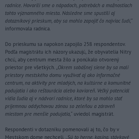
radnice. Hovorili sme o nápadoch, potrebách a možnostiach
tohto významného miesta. Následne sme spustili aj
dotazníkový prieskum, aby sa mohlo zapojiť čo najviac ľudí,“
informovala radnica.
Do prieskumu sa napokon zapojilo 258 respondentov.
Podľa magistrátu ich názory ukazujú, že obyvatelia Nitry
chcú, aby centrum mesta žilo a ponúkalo otvorený
priestor pre všetkých.
„Okrem sobášnej siene by sa mali
priestory mestského domu využívať aj ako informačné
centrum, na aktivity pre mladých, na kultúrne a komunitné
podujatia i ako reštaurácia alebo kaviareň. Veľký potenciál
vidia ľudia aj v nádvorí radnice, ktoré by sa mohlo stať
príjemnou oddychovou zónou so zeleňou a zároveň
miestom pre menšie podujatia,“
uviedol magistrát.
Respondenti v dotazníku pomenovali aj to, čo by v
Mestskom dome nechceli.
„Sú to herne, kasína, stávkové