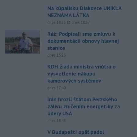
Na kúpalisku Diakovce UNIKLA
NEZNÁMA LÁTKA
aktualizované
dnes 18:23
,
dnes 18:37
Ráž: Podpísali sme zmluvu k
dokumentácii obnovy hlavnej
stanice
dnes 15:26
KDH žiada ministra vnútra o
vysvetlenie nákupu
kamerových systémov
dnes 17:40
Irán hrozil štátom Perzského
zálivu zničením energetiky za
údery USA
dnes 18:43
V Budapešti opäť padol