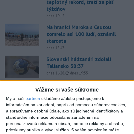
teplotný rekord, tretí za päť
týždňov
dnes 19:15
Na hranici Maroka s Ceutou
zomrelo asi 100 ľudí, oznámil
starosta
dnes 15:47
Slovenskí hádzanári zdolali
Taliansko 38:37
aktualizované
dnes 16:28
,
dnes 19:55
Práve teraz
Vážime si vaše súkromie
-
Anglická futbalová asociácia (FA) stiahla svoju podporu
20:07
My a naši
partneri
ukladáme a/alebo pristupujeme k
prezidentovi
Medzinárodnej futbalovej federácie (FIFA) Giannimu
informáciám na zariadení, napríklad pomocou súborov cookies,
Infantinovi, ktorý je pod paľbou kritiky po jeho neúspešnom pláne.
a spracúvame osobné údaje, ako sú jedinečné identifikátory a
štandardné informácie odosielané zariadením na
personalizovanú reklamu a obsah, meranie reklamy a obsahu,
Viac
Videá a prenosy TASR TV
prieskumy publika a vývoj služieb.
S vaším povolením môže