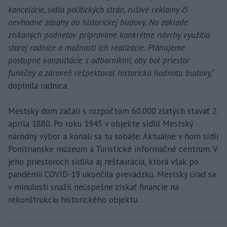
kancelárie, sídla politických strán, rušivé reklamy či
nevhodné zásahy do historickej budovy. Na základe
získaných podnetov pripravíme konkrétne návrhy využitia
starej radnice a možnosti ich realizácie. Plánujeme
postupné konzultácie s odborníkmi, aby bol priestor
funkčný a zároveň rešpektoval historickú hodnotu budovy,“
doplnila radnica.
Mestský dom začali s rozpočtom 60.000 zlatých stavať 2.
apríla 1880. Po roku 1945 v objekte sídlil Mestský
národný výbor a konali sa tu sobáše. Aktuálne v ňom sídli
Ponitrianske múzeum a Turistické informačné centrum. V
jeho priestoroch sídlila aj reštaurácia, ktorá však po
pandémii COVID-19 ukončila prevádzku. Mestský úrad sa
v minulosti snažil neúspešne získať financie na
rekonštrukciu historického objektu.