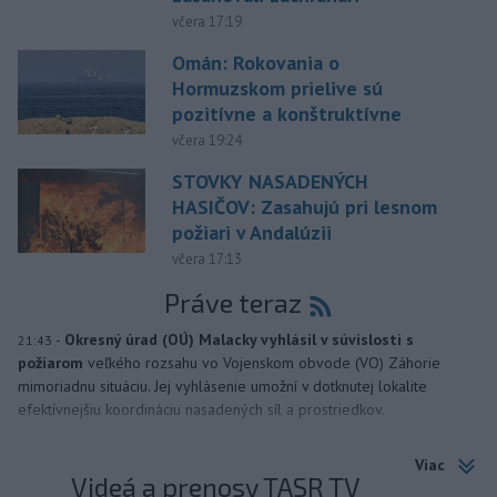
včera 17:19
Omán: Rokovania o
Hormuzskom prielive sú
pozitívne a konštruktívne
včera 19:24
STOVKY NASADENÝCH
HASIČOV: Zasahujú pri lesnom
požiari v Andalúzii
včera 17:13
Práve teraz
-
Okresný úrad (OÚ) Malacky vyhlásil v súvislosti s
21:43
požiarom
veľkého rozsahu vo Vojenskom obvode (VO) Záhorie
mimoriadnu situáciu. Jej vyhlásenie umožní v dotknutej lokalite
efektívnejšiu koordináciu nasadených síl a prostriedkov.
Viac
Videá a prenosy TASR TV