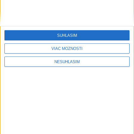
SÚHLASÍM
VIAC MOŽNOSTÍ
....
NESÚHLASÍM