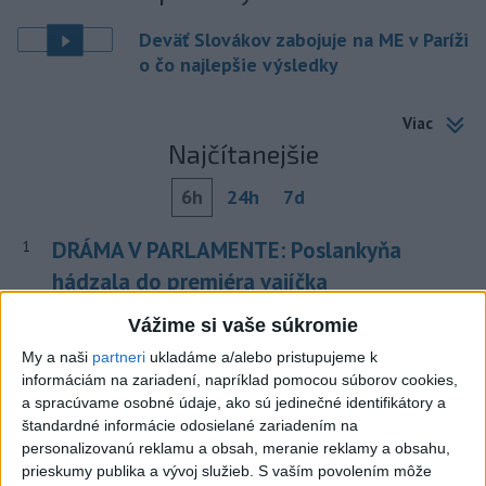
Deväť Slovákov zabojuje na ME v Paríži
o čo najlepšie výsledky
Viac
Najčítanejšie
6h
24h
7d
DRÁMA V PARLAMENTE: Poslankyňa
1
hádzala do premiéra vajíčka
2
Vážime si vaše súkromie
Do Bulharska vnikol dron a vybuchol v blízkosti hraníc s
Rumunskom
My a naši
partneri
ukladáme a/alebo pristupujeme k
informáciám na zariadení, napríklad pomocou súborov cookies,
3
V blízkosti Vojenského technického a skúšobného ústavu
a spracúvame osobné údaje, ako sú jedinečné identifikátory a
Záhorie HORÍ
štandardné informácie odosielané zariadením na
personalizovanú reklamu a obsah, meranie reklamy a obsahu,
4
Očovská folklórna hruda tradične privítala domáce
prieskumy publika a vývoj služieb.
S vaším povolením môže