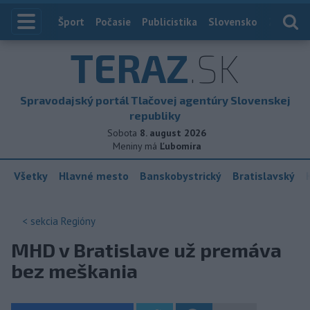
Index
Šport
Počasie
Publicistika
Slovensko
Zahranič
TERAZ
.SK
Spravodajský portál Tlačovej agentúry Slovenskej
republiky
Sobota
8. august 2026
Meniny má
Ľubomíra
Všetky
Hlavné mesto
Banskobystrický
Bratislavský
< sekcia
Regióny
MHD v Bratislave už premáva
bez meškania