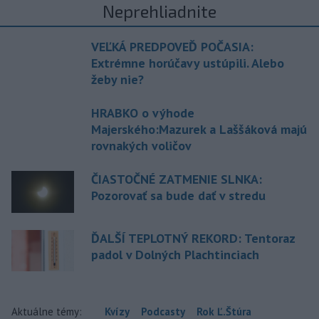
Neprehliadnite
VEĽKÁ PREDPOVEĎ POČASIA:
Extrémne horúčavy ustúpili. Alebo
žeby nie?
HRABKO o výhode
Majerského:Mazurek a Laššáková majú
rovnakých voličov
ČIASTOČNÉ ZATMENIE SLNKA:
Pozorovať sa bude dať v stredu
ĎALŠÍ TEPLOTNÝ REKORD: Tentoraz
padol v Dolných Plachtinciach
Aktuálne témy:
Kvízy
Podcasty
Rok Ľ.Štúra