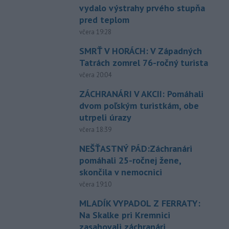
vydalo výstrahy prvého stupňa
pred teplom
včera 19:28
SMRŤ V HORÁCH: V Západných
Tatrách zomrel 76-ročný turista
včera 20:04
ZÁCHRANÁRI V AKCII: Pomáhali
dvom poľským turistkám, obe
utrpeli úrazy
včera 18:39
NEŠŤASTNÝ PÁD:Záchranári
pomáhali 25-ročnej žene,
skončila v nemocnici
včera 19:10
MLADÍK VYPADOL Z FERRATY:
Na Skalke pri Kremnici
zasahovali záchranári