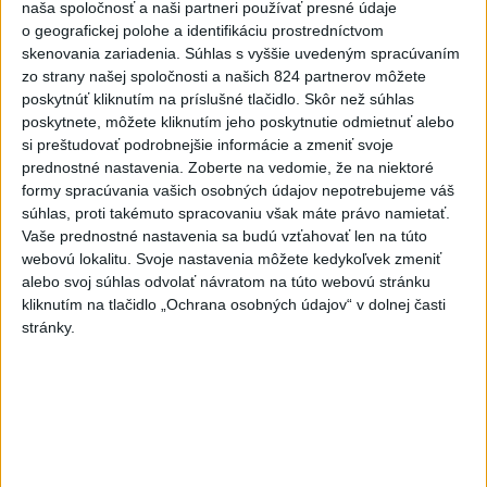
folklórne kolektívy
naša spoločnosť a naši partneri používať presné údaje
o geografickej polohe a identifikáciu prostredníctvom
5
SMRŤ V HORÁCH: V Západných Tatrách zomrel 76-ročný
skenovania zariadenia. Súhlas s vyššie uvedeným spracúvaním
turista
zo strany našej spoločnosti a našich 824 partnerov môžete
poskytnúť kliknutím na príslušné tlačidlo. Skôr než súhlas
6
Kúpele Brusno pripravujú 19. ročník festivalu Jozefa
poskytnete, môžete kliknutím jeho poskytnutie odmietnuť alebo
Bednárika
si preštudovať podrobnejšie informácie a zmeniť svoje
prednostné nastavenia.
Zoberte na vedomie, že na niektoré
7
V časti Košice-Krásna otvorili park pomenovaný po
formy spracúvania vašich osobných údajov nepotrebujeme váš
kňazovi Semivanovi
súhlas, proti takémuto spracovaniu však máte právo namietať.
Vaše prednostné nastavenia sa budú vzťahovať len na túto
webovú lokalitu. Svoje nastavenia môžete kedykoľvek zmeniť
Najnovšie správy na Teraz.sk
alebo svoj súhlas odvolať návratom na túto webovú stránku
kliknutím na tlačidlo „Ochrana osobných údajov“ v dolnej časti
Vyhlásenia
stránky.
Priame prenosy z Národnej rady SR
Politika na sociálnych sieťach