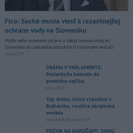
Fico: Suchá musia viesť k razantnejšej
ochrane vody na Slovensku
Podľa neho zmenená ústava a zákaz vývozu vody zo
Slovenska do zahraničia potrubím či cisternami nestačí.
včera 21:39
DRÁMA V PARLAMENTE:
Poslankyňa hádzala do
premiéra vajíčka
včera 20:16
Typ dronu, ktorý vybuchol v
Bulharsku, využíva ukrajinská
armáda
aktualizované
včera 18:43
,
včera 19:29
POZOR NA HARÚČAVY: SHMÚ