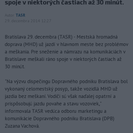
spoje v niektorých častiach až 30 minút.
Autor
TASR
29. decembra 2014 12:27
Bratislava 29. decembra (TASR) - Mestská hromadná
doprava (MHD) už jazdí v hlavnom meste bez problémov
a meškania. Pre sneženie a námrazu na komunikáciách v
Bratislave meškali ráno spoje v niektorých častiach až
30 minút.
"Na výzvu dispečingu Dopravného podniku Bratislava bol
vykonaný celomestský posyp, takže vozidlá MHD už
jazdia bez meškaní. Vodiči sú však naďalej opatrní a
prispôsobujú jazdu povahe a stavu vozoviek,"
informovala TASR vedúca odboru marketingu a
komunikácie Dopravného podniku Bratislava (DPB)
Zuzana Vachová.