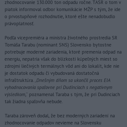
zhodnocovanie 130.000 ton odpadu ročne. TASR o tom v
piatok informoval odbor komunikácie MŽP s tým, že ide
o prvostupňové rozhodnutie, ktoré ešte nenadobudlo
právoplatnosť.
Podľa vicepremiéra a ministra životného prostredia SR
Tomáša Tarabu (nominant SNS) Slovensko bytostne
potrebuje moderné zariadenia, ktoré premenia odpad na
energiu, nepatria však do blízkosti kúpeľných miest so
zdrojmi liečivých termálnych vôd ani do lokalít, kde nie
je dostatok odpadu či vybudovaná dostatočná
infraštruktúra. „
Dnešným dňom sa ukončil proces EIA
vyhodnocovania spaľovne pri Dudinciach s negatívnym
výsledkom
,“ poznamenal Taraba s tým, že pri Dudinciach
tak žiadna spaľovňa nebude.
Taraba zároveň dodal, že bez moderných zariadení na
zhodnocovanie odpadov nevieme na Slovensku