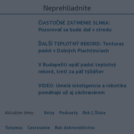
Neprehliadnite
ČIASTOČNÉ ZATMENIE SLNKA:
Pozorovať sa bude dať v stredu
ĎALŠÍ TEPLOTNÝ REKORD: Tentoraz
padol v Dolných Plachtinciach
V Budapešti opäť padol teplotný
rekord, tretí za päť týždňov
VIDEO: Umelá inteligencia a robotika
pomáhajú už aj záchranárom
Aktuálne témy:
Kvízy
Podcasty
Rok Ľ.Štúra
Turizmus
Cestovanie
Rok dobrovoľníctva