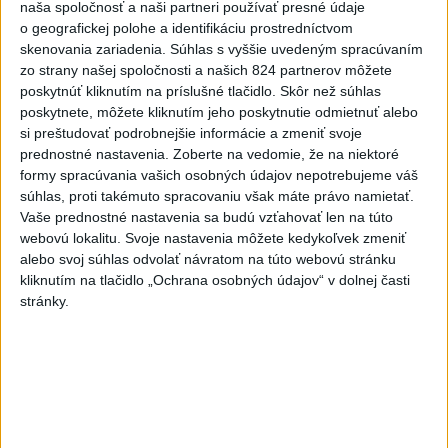
dnes 17:31
naša spoločnosť a naši partneri používať presné údaje
o geografickej polohe a identifikáciu prostredníctvom
Románsky palác na Spišskom
skenovania zariadenia. Súhlas s vyššie uvedeným spracúvaním
hrade sa podarilo staticky
zo strany našej spoločnosti a našich 824 partnerov môžete
zabezpečiť
poskytnúť kliknutím na príslušné tlačidlo. Skôr než súhlas
dnes 18:00
poskytnete, môžete kliknutím jeho poskytnutie odmietnuť alebo
si preštudovať podrobnejšie informácie a zmeniť svoje
Slováci získali vo Vichy bronz,
prednostné nastavenia.
Zoberte na vedomie, že na niektoré
Lacko: Rastú talentovaní hráči
formy spracúvania vašich osobných údajov nepotrebujeme váš
dnes 15:51
súhlas, proti takémuto spracovaniu však máte právo namietať.
Vaše prednostné nastavenia sa budú vzťahovať len na túto
webovú lokalitu. Svoje nastavenia môžete kedykoľvek zmeniť
Slovenky remizovali v druhom
alebo svoj súhlas odvolať návratom na túto webovú stránku
prípravnom dueli so Slovinkami
kliknutím na tlačidlo „Ochrana osobných údajov“ v dolnej časti
2:2
stránky.
aktualizované
dnes 17:13
,
dnes 19:45
Práve teraz
-
Taliansky tenista Matteo Arnaldi vypadol na turnaji ATP
21:30
Masters 1000
v Montreale už v 3. kole dvojhry.