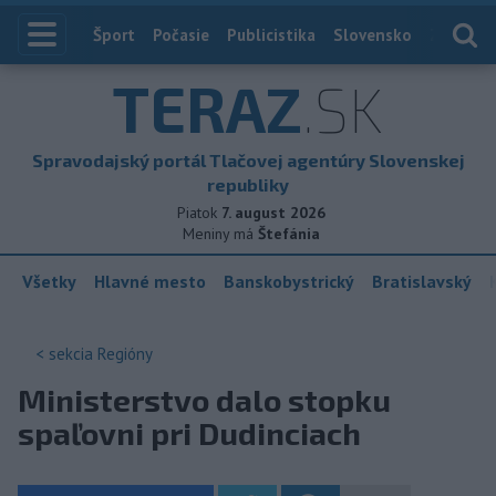
Index
Šport
Počasie
Publicistika
Slovensko
Zahranič
TERAZ
.SK
Spravodajský portál Tlačovej agentúry Slovenskej
republiky
Piatok
7. august 2026
Meniny má
Štefánia
Všetky
Hlavné mesto
Banskobystrický
Bratislavský
< sekcia
Regióny
Ministerstvo dalo stopku
spaľovni pri Dudinciach