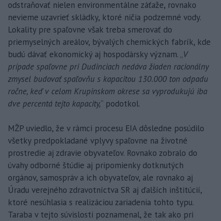
odstraňovať nielen environmentálne záťaže, rovnako
nevieme uzavrieť skládky, ktoré ničia podzemné vody.
Lokality pre spaľovne však treba smerovať do
priemyselných areálov, bývalých chemických fabrík, kde
budú dávať ekonomický aj hospodársky význam. „
V
prípade spaľovne pri Dudinciach nedáva žiaden racionálny
zmysel budovať spaľovňu s kapacitou 130.000 ton odpadu
ročne, keď v celom Krupinskom okrese sa vyprodukujú iba
dve percentá tejto kapacity,
“ podotkol.
MŽP uviedlo, že v rámci procesu EIA dôsledne posúdilo
všetky predpokladané vplyvy spaľovne na životné
prostredie aj zdravie obyvateľov. Rovnako zobralo do
úvahy odborné štúdie aj pripomienky dotknutých
orgánov, samospráv a ich obyvateľov, ale rovnako aj
Úradu verejného zdravotníctva SR aj ďalších inštitúcií,
ktoré nesúhlasia s realizáciou zariadenia tohto typu.
Taraba v tejto súvislosti poznamenal, že tak ako pri