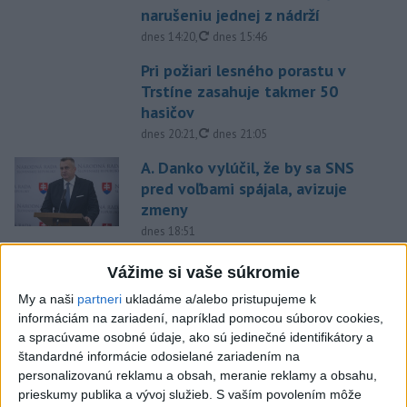
narušeniu jednej z nádrží
aktualizované
dnes 14:20
,
dnes 15:46
Pri požiari lesného porastu v
Trstíne zasahuje takmer 50
hasičov
aktualizované
dnes 20:21
,
dnes 21:05
A. Danko vylúčil, že by sa SNS
pred voľbami spájala, avizuje
zmeny
dnes 18:51
Senát USA schválil zákon o
Vážime si vaše súkromie
sankciách proti Rusku
My a naši
partneri
ukladáme a/alebo pristupujeme k
aktualizované
dnes 19:50
,
dnes 20:20
informáciám na zariadení, napríklad pomocou súborov cookies,
a spracúvame osobné údaje, ako sú jedinečné identifikátory a
Magyar o kandidátoch na post
štandardné informácie odosielané zariadením na
prezidenta: Mená nebudú
personalizovanú reklamu a obsah, meranie reklamy a obsahu,
prekvapením
prieskumy publika a vývoj služieb.
S vaším povolením môže