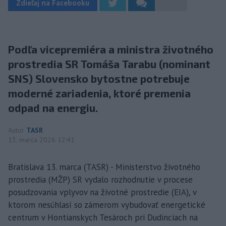
Zdieľaj na Facebooku
Podľa vicepremiéra a ministra životného
prostredia SR Tomáša Tarabu (nominant
SNS) Slovensko bytostne potrebuje
moderné zariadenia, ktoré premenia
odpad na energiu.
Autor
TASR
13. marca 2026 12:41
Bratislava 13. marca (TASR) - Ministerstvo životného
prostredia (MŽP) SR vydalo rozhodnutie v procese
posudzovania vplyvov na životné prostredie (EIA), v
ktorom nesúhlasí so zámerom vybudovať energetické
centrum v Hontianskych Tesároch pri Dudinciach na