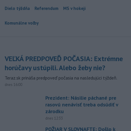
Dielo týždňa
Referendum
MS v hokeji
Komunálne voľby
VEĽKÁ PREDPOVEĎ POČASIA: Extrémne
horúčavy ustúpili. Alebo žeby nie?
Teraz.sk prináša predpoveď počasia na nasledujúci týždeň.
dnes 16:00
Prezident: Násilie páchané pre
rasovú nenávisť treba odsúdiť v
zárodku
dnes 12:33
POŽIAR V SLOVNAFTE: Došlo k