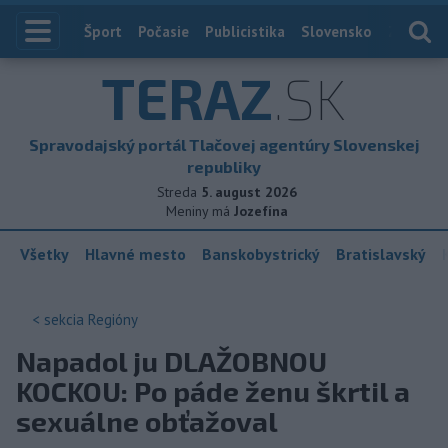
Index
Šport
Počasie
Publicistika
Slovensko
Zahranič
TERAZ
.SK
Spravodajský portál Tlačovej agentúry Slovenskej
republiky
Streda
5. august 2026
Meniny má
Jozefína
Všetky
Hlavné mesto
Banskobystrický
Bratislavský
< sekcia
Regióny
Napadol ju DLAŽOBNOU
KOCKOU: Po páde ženu škrtil a
sexuálne obťažoval