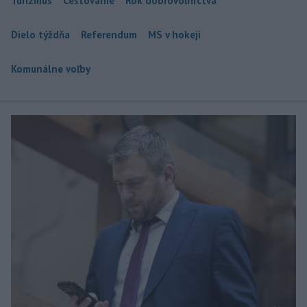
Turizmus
Cestovanie
Rok dobrovoľníctva
Dielo týždňa
Referendum
MS v hokeji
Komunálne voľby