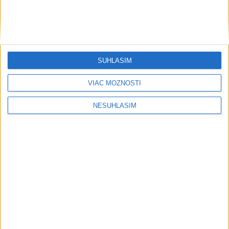
Kováčik o zastavení financií pre SFZ:
Možno zrušíme prípravné zápasy
Po dočasnom pozastavení financovia zo strany Ministerstva
SÚHLASÍM
cestovného ruchu a športu SR (MCRaŠ) sa Slovenský
futbalový zväz (SFZ) plánuje brániť súdnou cestou.
VIAC MOŽNOSTÍ
včera 14:27
NESÚHLASÍM
Wesemann ovládol skoky z 3 m dosky
a má druhé zlato
včera 21:37
Aarhus zvíťazil nad Sabahom Baku
2:1
včera 21:23
Jaissle sa stal novým trénerom