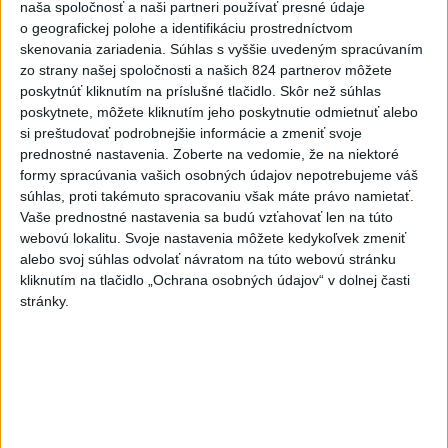
naša spoločnosť a naši partneri používať presné údaje
včera 21:37
o geografickej polohe a identifikáciu prostredníctvom
Gutová-Behramiová definitívne
skenovania zariadenia. Súhlas s vyššie uvedeným spracúvaním
zo strany našej spoločnosti a našich 824 partnerov môžete
ukončila kariéru
poskytnúť kliknutím na príslušné tlačidlo. Skôr než súhlas
včera 19:17
poskytnete, môžete kliknutím jeho poskytnutie odmietnuť alebo
si preštudovať podrobnejšie informácie a zmeniť svoje
Európske ligy vyzvali na
prednostné nastavenia.
Zoberte na vedomie, že na niektoré
reformu riadenia FIFA
formy spracúvania vašich osobných údajov nepotrebujeme váš
včera 18:49
súhlas, proti takémuto spracovaniu však máte právo namietať.
Vaše prednostné nastavenia sa budú vzťahovať len na túto
Práve teraz
webovú lokalitu. Svoje nastavenia môžete kedykoľvek zmeniť
alebo svoj súhlas odvolať návratom na túto webovú stránku
-
Štátny tajomník ministerstva životného prostredia Filip
22:44
kliknutím na tlačidlo „Ochrana osobných údajov“ v dolnej časti
Kuffa tvrdí,
že mu Európska komisia (EK) dala za pravdu v súvislosti
stránky.
s vládnou pripomienkou k zonáciám národných parkov (NP) a naďalej
je tak ohrozených 450 miliónov eur z plánu obnovy.
Viac
Videá a prenosy TASR TV