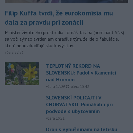
Filip Kuffa tvrdí, že eurokomisia mu
dala za pravdu pri zonácii
Minister životného prostredia Tomáš Taraba (nominant SNS)
sa voči týmto tvrdeniam ohradil s tým, že ide o fabulácie,
ktoré neodzrkadľujú skutkový stav.
včera 22:53
TEPLOTNÝ REKORD NA
SLOVENSKU: Padol v Kamenici
nad Hronom
aktualizované
včera 17:09
,
včera 18:42
SLOVENSKÍ POLICAJTI V
CHORVÁTSKU: Pomáhali i pri
podvode s ubytovaním
včera 19:21
Dron s výbušninami na letisku