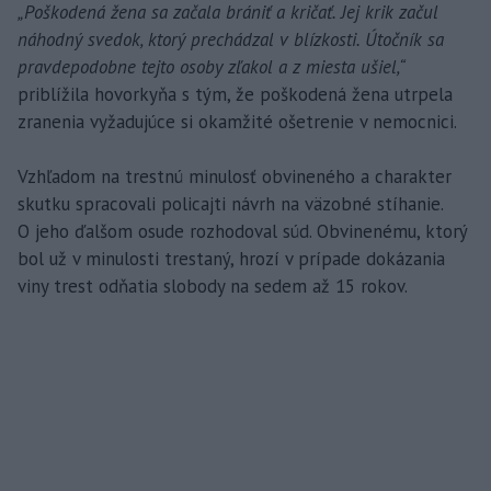
„Poškodená žena sa začala brániť a kričať. Jej krik začul
náhodný svedok, ktorý prechádzal v blízkosti. Útočník sa
pravdepodobne tejto osoby zľakol a z miesta ušiel,“
priblížila hovorkyňa s tým, že poškodená žena utrpela
zranenia vyžadujúce si okamžité ošetrenie v nemocnici.
Vzhľadom na trestnú minulosť obvineného a charakter
skutku spracovali policajti návrh na väzobné stíhanie.
O jeho ďalšom osude rozhodoval súd. Obvinenému, ktorý
bol už v minulosti trestaný, hrozí v prípade dokázania
viny trest odňatia slobody na sedem až 15 rokov.