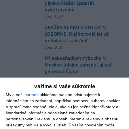
Lipsko/Halle: Spustili
vyšetrovanie
včera 21:29
ZRÁŽKA VLAKU S AUTOM V
LOZORNE: Rušňovodič jej už
nedokázal zabrániť
včera 20:05
Pri sobotňajšom výbuchu v
Moskve údajne zahynul aj zať
generála Čajka
včera 18:55
Vážime si vaše súkromie
V Kolumbii zachránili mláďa
zatúlaného hrocha z
My a naši
partneri
ukladáme a/alebo pristupujeme k
informáciám na zariadení, napríklad pomocou súborov cookies,
Escobarovho stáda
a spracúvame osobné údaje, ako sú jedinečné identifikátory a
včera 19:32
štandardné informácie odosielané zariadením na
Wesemann ovládol skoky z 3 m
personalizovanú reklamu a obsah, meranie reklamy a obsahu,
prieskumy publika a vývoj služieb.
S vaším povolením môže
dosky a má druhé zlato