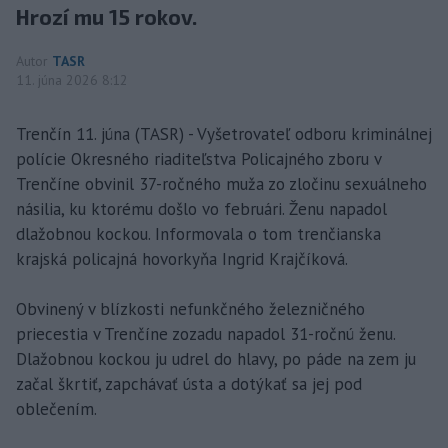
Hrozí mu 15 rokov.
Autor
TASR
11. júna 2026 8:12
Trenčín 11. júna (TASR) - Vyšetrovateľ odboru kriminálnej
polície Okresného riaditeľstva Policajného zboru v
Trenčíne obvinil 37-ročného muža zo zločinu sexuálneho
násilia, ku ktorému došlo vo februári. Ženu napadol
dlažobnou kockou. Informovala o tom trenčianska
krajská policajná hovorkyňa Ingrid Krajčíková.
Obvinený v blízkosti nefunkčného železničného
priecestia v Trenčíne zozadu napadol 31-ročnú ženu.
Dlažobnou kockou ju udrel do hlavy, po páde na zem ju
začal škrtiť, zapchávať ústa a dotýkať sa jej pod
oblečením.