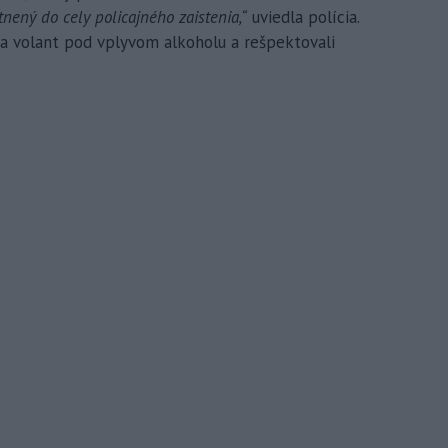
ený do cely policajného zaistenia,“
uviedla polícia.
 za volant pod vplyvom alkoholu a rešpektovali