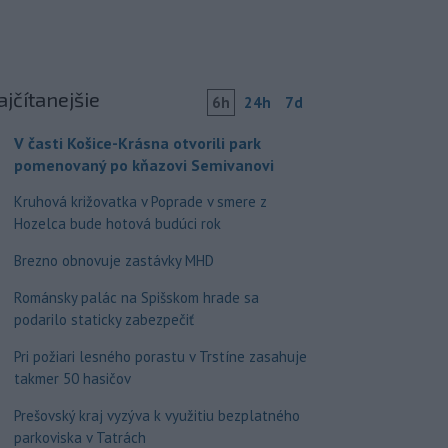
ajčítanejšie
6h
24h
7d
V časti Košice-Krásna otvorili park
pomenovaný po kňazovi Semivanovi
Kruhová križovatka v Poprade v smere z
Hozelca bude hotová budúci rok
Brezno obnovuje zastávky MHD
Románsky palác na Spišskom hrade sa
podarilo staticky zabezpečiť
Pri požiari lesného porastu v Trstíne zasahuje
takmer 50 hasičov
Prešovský kraj vyzýva k využitiu bezplatného
parkoviska v Tatrách