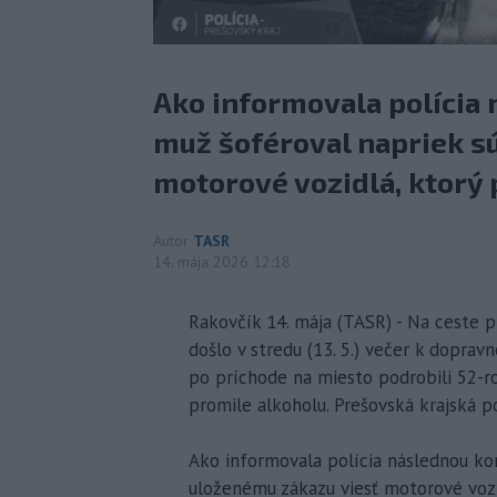
Ako informovala polícia n
muž šoféroval napriek 
motorové vozidlá, ktorý 
Autor
TASR
14. mája 2026 12:18
Rakovčík 14. mája (TASR) - Na ceste 
došlo v stredu (13. 5.) večer k doprav
po príchode na miesto podrobili 52-ro
promile alkoholu. Prešovská krajská po
Ako informovala polícia následnou kon
uloženému zákazu viesť motorové vozi