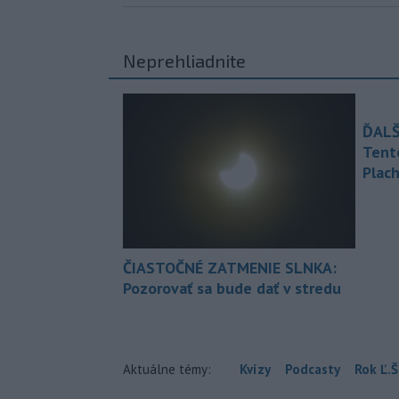
Neprehliadnite
ĎALŠ
Tent
Plach
ČIASTOČNÉ ZATMENIE SLNKA:
Pozorovať sa bude dať v stredu
Aktuálne témy:
Kvízy
Podcasty
Rok Ľ.Š