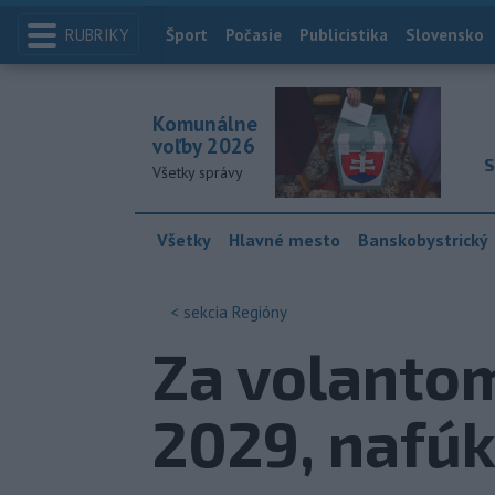
RUBRIKY
Index
Šport
Počasie
Publicistika
Slovensko
Komunálne
voľby 2026
S
Všetky správy
Všetky
Hlavné mesto
Banskobystrický
< sekcia
Regióny
Za volantom
2029, nafúk