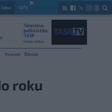
22
°C
 Odber
Knihy
Útulkovo
Magazín
News Now
Archív
TASR
Televízna
publicistika
TASR
ky
Všetky relácie
y
Trnavský
Žilinský
do roku