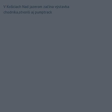
V Košiciach Nad jazerom začína výstavba
chodníka,otvorili aj pumptrack