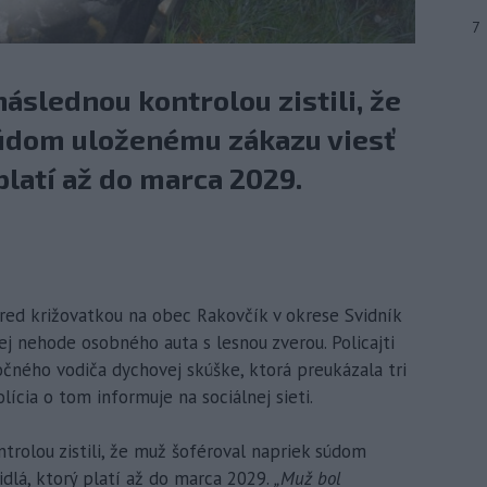
7
áslednou kontrolou zistili, že
súdom uloženému zákazu viesť
platí až do marca 2029.
pred križovatkou na obec Rakovčík v okrese Svidník
nej nehode osobného auta s lesnou zverou. Policajti
čného vodiča dychovej skúške, ktorá preukázala tri
lícia o tom informuje na sociálnej sieti.
trolou zistili, že muž šoféroval napriek súdom
dlá, ktorý platí až do marca 2029.
„Muž bol