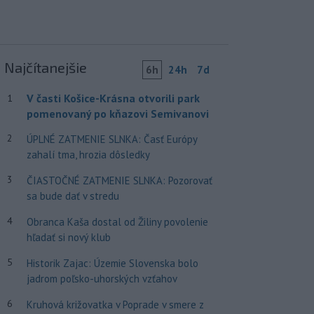
Najčítanejšie
6h
24h
7d
V časti Košice-Krásna otvorili park
1
pomenovaný po kňazovi Semivanovi
2
ÚPLNÉ ZATMENIE SLNKA: Časť Európy
zahalí tma, hrozia dôsledky
3
ČIASTOČNÉ ZATMENIE SLNKA: Pozorovať
sa bude dať v stredu
4
Obranca Kaša dostal od Žiliny povolenie
hľadať si nový klub
5
Historik Zajac: Územie Slovenska bolo
jadrom poľsko-uhorských vzťahov
6
Kruhová križovatka v Poprade v smere z