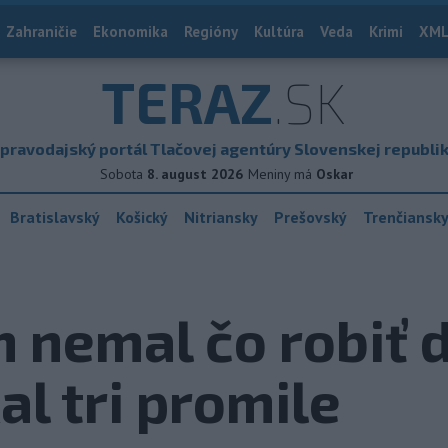
Zahraničie
Ekonomika
Regióny
Kultúra
Veda
Krimi
XML
TERAZ
.SK
pravodajský portál Tlačovej agentúry Slovenskej republi
Sobota
8. august 2026
Meniny má
Oskar
Bratislavský
Košický
Nitriansky
Prešovský
Trenčiansk
 nemal čo robiť 
al tri promile