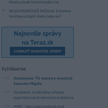
Hozelca bude hotová budúci rok
7
VEĽKÁ PREDPOVEĎ POČASIA: Extrémne
horúčavy ustúpili. Alebo žeby nie?
Najnovšie správy
na Teraz.sk
ZOBRAZIŤ NAJNOVŠIE SPRÁVY
Vyhlásenia
Oznámenie: TK ministra investícií
17:32
Samuela Migaľa
17:17
Oznámenie: Kurikurálna reforma -
regionálne turné ministerstva školstva
15:09
MIRRI: Fakty majú prednosť pred