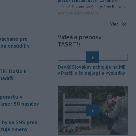
piatok schválil návrh zákona o
sankciách zameraný na príjmy Ruska z
energetického sektora.
Viac
-
Slovenská polícia prispela k
16:08
objasneniu prípadu prevádzačstva,
Videá a prenosy
ktorý sa podarilo ukončiť
 páchané pre
TASR TV
právoplatným odsúdením páchateľa v
eba odsúdiť v
Maďarsku.
-
Piatkový požiar v
15:21
Deväť Slovákov zabojuje na ME
bratislavskej rafinérii Slovnaft je
E: Došlo k
v Paríži o čo najlepšie výsledky
pod kontrolou.
Príčina jeho vzniku
nádrží
bude predmetom vyšetrovania. Pre
é
TASR to potvrdil hovorca rafinérie
Anton Molnár.
 porastu v
akmer 50 hasičov
-
Ministerstvo kultúry (MK) SR
15:17
upraví verziu opatrenia o
é
podrobnostiach poskytovania dotácií v
e by sa SNS pred
pôsobnosti rezortu.
vizuje zmeny
-
V bratislavskej rafinérii
14:17