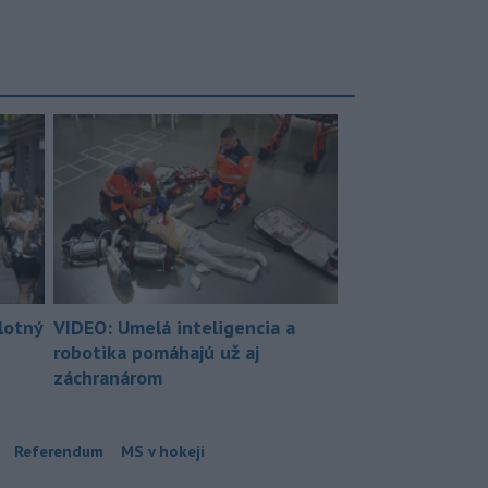
lotný
VIDEO: Umelá inteligencia a
robotika pomáhajú už aj
záchranárom
Referendum
MS v hokeji