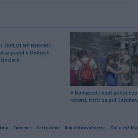
Í TEPLOTNÝ REKORD:
oraz padol v Dolných
tinciach
V Budapešti opäť padol tep
rekord, tretí za päť týždňov
túra
Turizmus
Cestovanie
Rok dobrovoľníctva
Dielo týždňa