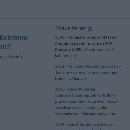
Práve teraz
 Extrémne
-
Taliansky tenista Matteo
21:30
Arnaldi vypadol na turnaji ATP
nie?
Masters 1000
v Montreale už v 3.
kole dvojhry.
júci týždeň.
-
Pri požiari lesného porastu v
20:18
Trstíne v okrese Trnava zasahuje
takmer 50 hasičov.
-
Vláda Konžskej
20:01
demokratickej republiky (KDR) v
piatok oznámila,
že preverí, či sa v
zásielkach oxidu kobaltnatého
vyvážaných do Číny nachádza urán.
-
Senát Spojených štátov v
19:49