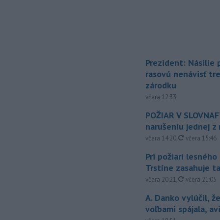
Prezident: Násilie
rasovú nenávisť tr
zárodku
včera 12:33
POŽIAR V SLOVNAFT
narušeniu jednej z 
aktualizovan
včera 14:20
,
včera 15:46
Pri požiari lesného
Trstíne zasahuje t
aktualizovan
včera 20:21
,
včera 21:05
A. Danko vylúčil, ž
voľbami spájala, a