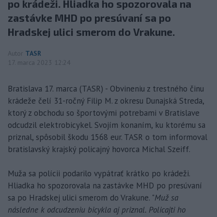
po krádeži. Hliadka ho spozorovala na
zastávke MHD po presúvaní sa po
Hradskej ulici smerom do Vrakune.
Autor
TASR
17. marca 2023 12:24
Bratislava 17. marca (TASR) - Obvineniu z trestného činu
krádeže čelí 31-ročný Filip M. z okresu Dunajská Streda,
ktorý z obchodu so športovými potrebami v Bratislave
odcudzil elektrobicykel. Svojím konaním, ku ktorému sa
priznal, spôsobil škodu 1568 eur. TASR o tom informoval
bratislavský krajský policajný hovorca Michal Szeiff.
Muža sa polícii podarilo vypátrať krátko po krádeži.
Hliadka ho spozorovala na zastávke MHD po presúvaní
sa po Hradskej ulici smerom do Vrakune. "
Muž sa
následne k odcudzeniu bicykla aj priznal. Policajti ho