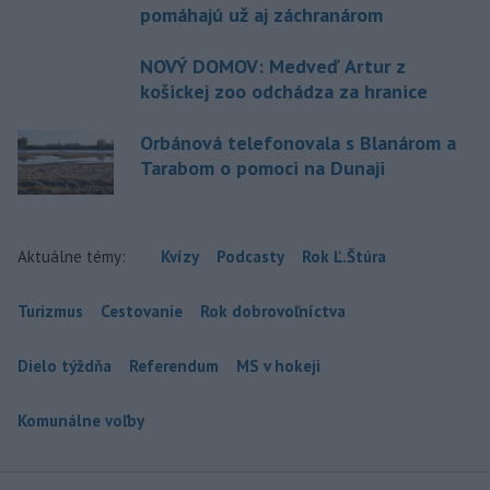
pomáhajú už aj záchranárom
NOVÝ DOMOV: Medveď Artur z
košickej zoo odchádza za hranice
Orbánová telefonovala s Blanárom a
Tarabom o pomoci na Dunaji
Aktuálne témy:
Kvízy
Podcasty
Rok Ľ.Štúra
Turizmus
Cestovanie
Rok dobrovoľníctva
Dielo týždňa
Referendum
MS v hokeji
Komunálne voľby