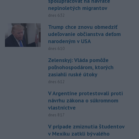
spolupracovať na návrate
neplnoletých migrantov
dnes 6:32
Trump chce znovu obmedziť
udeľovanie občianstva deťom
narodeným v USA
dnes 6:10
Zelenskyj: Vláda pomôže
poľnohospodárom, ktorých
zasiahli ruské útoky
dnes 6:12
V Argentíne protestovali proti
návrhu zákona o súkromnom
vlastníctve
dnes 8:17
V prípade zmiznutia študentov
v Mexiku zatkli bývalého