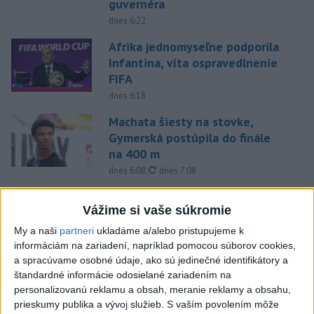
guvernéra
dnes 6:22
Afrika jednomyseľne podporila
Infantina, víta ospravedlnenie
FIFA
dnes 6:18
Machata šiesty na stovke,
Gymerská postúpila do finále
na 400 m
aktualizované
dnes 6:08
,
dnes 7:08
Práve teraz
Vážime si vaše súkromie
-
Generálna prokuratúra SR podala v súvislosti s určením
09:01
My a naši
partneri
ukladáme a/alebo pristupujeme k
volebných
obvodov celkovo osem protestov prokurátora, a to proti
informáciám na zariadení, napríklad pomocou súborov cookies,
piatim uzneseniam mestských zastupiteľstiev a trom uzneseniam
a spracúvame osobné údaje, ako sú jedinečné identifikátory a
zastupiteľstiev samosprávnych krajov.
štandardné informácie odosielané zariadením na
personalizovanú reklamu a obsah, meranie reklamy a obsahu,
Viac
prieskumy publika a vývoj služieb.
S vaším povolením môže