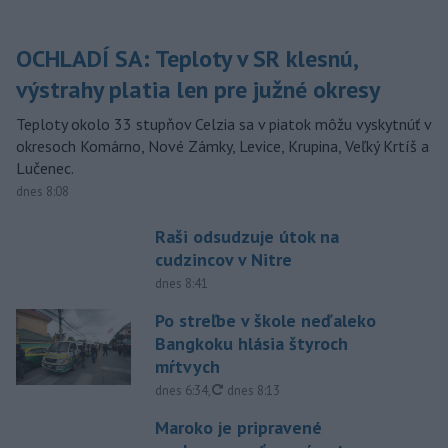
OCHLADÍ SA: Teploty v SR klesnú,
výstrahy platia len pre južné okresy
Teploty okolo 33 stupňov Celzia sa v piatok môžu vyskytnúť v
okresoch Komárno, Nové Zámky, Levice, Krupina, Veľký Krtíš a
Lučenec.
dnes 8:08
Raši odsudzuje útok na
cudzincov v Nitre
dnes 8:41
Po streľbe v škole neďaleko
Bangkoku hlásia štyroch
mŕtvych
aktualizované
dnes 6:34
,
dnes 8:13
Maroko je pripravené