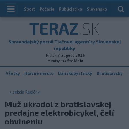
Index
Šport
Počasie
Publicistika
Slovensko
Zahranič
TERAZ
.SK
Spravodajský portál Tlačovej agentúry Slovenskej
republiky
Piatok
7. august 2026
Meniny má
Štefánia
Všetky
Hlavné mesto
Banskobystrický
Bratislavský
< sekcia
Regióny
Muž ukradol z bratislavskej
predajne elektrobicykel, čelí
obvineniu