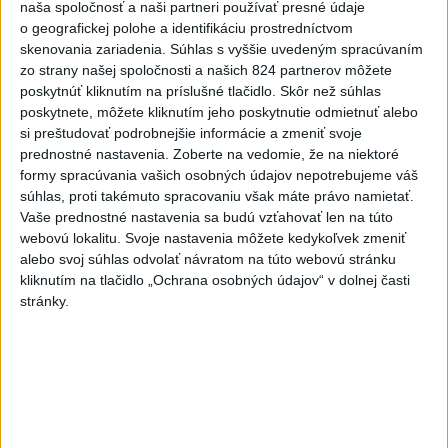
Videá a prenosy TASR TV
naša spoločnosť a naši partneri používať presné údaje
o geografickej polohe a identifikáciu prostredníctvom
Deväť Slovákov zabojuje na ME v Paríži
skenovania zariadenia. Súhlas s vyššie uvedeným spracúvaním
o čo najlepšie výsledky
zo strany našej spoločnosti a našich 824 partnerov môžete
poskytnúť kliknutím na príslušné tlačidlo. Skôr než súhlas
poskytnete, môžete kliknutím jeho poskytnutie odmietnuť alebo
Viac
si preštudovať podrobnejšie informácie a zmeniť svoje
Najčítanejšie
prednostné nastavenia.
Zoberte na vedomie, že na niektoré
formy spracúvania vašich osobných údajov nepotrebujeme váš
6h
24h
7d
súhlas, proti takémuto spracovaniu však máte právo namietať.
Vaše prednostné nastavenia sa budú vzťahovať len na túto
Po streľbe v škole neďaleko Bangkoku
1
webovú lokalitu. Svoje nastavenia môžete kedykoľvek zmeniť
alebo svoj súhlas odvolať návratom na túto webovú stránku
hlásia štyroch mŕtvych
kliknutím na tlačidlo „Ochrana osobných údajov“ v dolnej časti
stránky.
2
Kruhová križovatka v Poprade v smere z Hozelca bude
hotová budúci rok
3
Prešovský kraj vyzýva k využitiu bezplatného parkoviska v
Tatrách
4
ÚPLNÉ ZATMENIE SLNKA: Časť Európy zahalí tma,