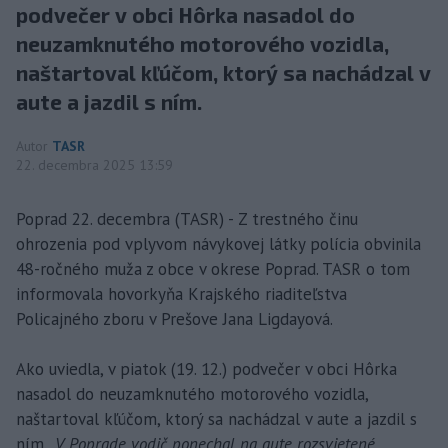
podvečer v obci Hôrka nasadol do
neuzamknutého motorového vozidla,
naštartoval kľúčom, ktorý sa nachádzal v
aute a jazdil s ním.
Autor
TASR
22. decembra 2025 13:59
Poprad 22. decembra (TASR) - Z trestného činu
ohrozenia pod vplyvom návykovej látky polícia obvinila
48-ročného muža z obce v okrese Poprad. TASR o tom
informovala hovorkyňa Krajského riaditeľstva
Policajného zboru v Prešove Jana Ligdayová.
Ako uviedla, v piatok (19. 12.) podvečer v obci Hôrka
nasadol do neuzamknutého motorového vozidla,
naštartoval kľúčom, ktorý sa nachádzal v aute a jazdil s
ním.
„V Poprade vodič ponechal na aute rozsvietené