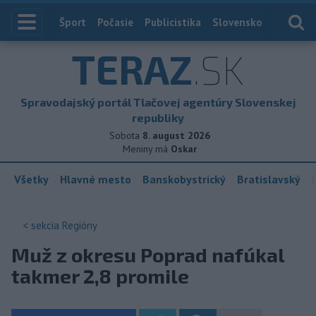
Index
Šport
Počasie
Publicistika
Slovensko
Zahranič
TERAZ
.SK
Spravodajský portál Tlačovej agentúry Slovenskej
republiky
Sobota
8. august 2026
Meniny má
Oskar
Všetky
Hlavné mesto
Banskobystrický
Bratislavský
< sekcia
Regióny
Muž z okresu Poprad nafúkal
takmer 2,8 promile