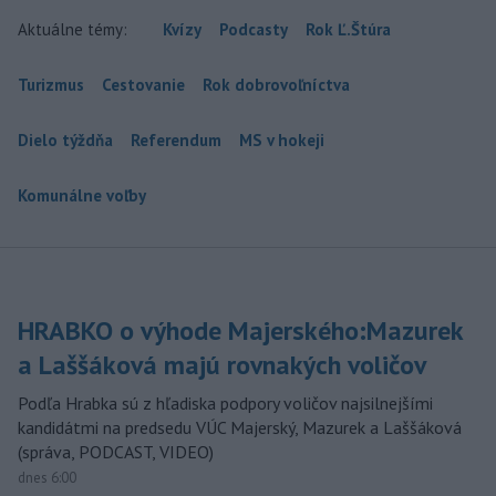
Aktuálne témy:
Kvízy
Podcasty
Rok Ľ.Štúra
Turizmus
Cestovanie
Rok dobrovoľníctva
Dielo týždňa
Referendum
MS v hokeji
Komunálne voľby
HRABKO o výhode Majerského:Mazurek
a Laššáková majú rovnakých voličov
Podľa Hrabka sú z hľadiska podpory voličov najsilnejšími
kandidátmi na predsedu VÚC Majerský, Mazurek a Laššáková
(správa, PODCAST, VIDEO)
dnes 6:00