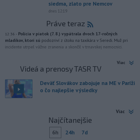
siedma, zlato pre Nemcov
dnes 12:19
Práve teraz
-
Polícia v piatok (7. 8.) vypátrala dvoch 17-ročných
12:36
mladíkov, ktorí sú
podozriví z útoku na taxikára v Seredi. Muž pri
incidente utrpel vážne zranenia a skončil v trnavskej nemocnici.
Viac
Videá a prenosy TASR TV
Deväť Slovákov zabojuje na ME v Paríži
o čo najlepšie výsledky
Viac
Najčítanejšie
6h
24h
7d