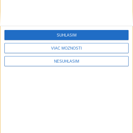
SÚHLASÍM
VIAC MOŽNOSTÍ
NESÚHLASÍM
....