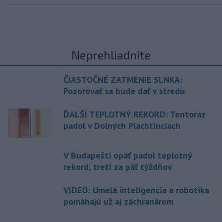
Neprehliadnite
ČIASTOČNÉ ZATMENIE SLNKA:
Pozorovať sa bude dať v stredu
ĎALŠÍ TEPLOTNÝ REKORD: Tentoraz
padol v Dolných Plachtinciach
V Budapešti opäť padol teplotný
rekord, tretí za päť týždňov
VIDEO: Umelá inteligencia a robotika
pomáhajú už aj záchranárom