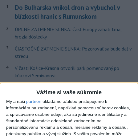
Do Bulharska vnikol dron a vybuchol v
1
blízkosti hraníc s Rumunskom
2
ÚPLNÉ ZATMENIE SLNKA: Časť Európy zahalí tma,
hrozia dôsledky
3
ČIASTOČNÉ ZATMENIE SLNKA: Pozorovať sa bude dať v
stredu
4
V časti Košice-Krásna otvorili park pomenovaný po
kňazovi Semivanovi
5
Pekárka zachránila život svojim zákazníkom, ktorí sa pár
Vážime si vaše súkromie
dní neukázali
My a naši
partneri
ukladáme a/alebo pristupujeme k
6
Obranca Kaša dostal od Žiliny povolenie hľadať si nový
informáciám na zariadení, napríklad pomocou súborov cookies,
klub
a spracúvame osobné údaje, ako sú jedinečné identifikátory a
štandardné informácie odosielané zariadením na
7
Na Kamzíku v Bratislave v sobotu otvoria nové Šantisko
personalizovanú reklamu a obsah, meranie reklamy a obsahu,
pre deti
prieskumy publika a vývoj služieb.
S vaším povolením môže