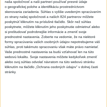
naša spoločnosť a naši partneri používať presné údaje
o geografickej polohe a identifikáciu prostredníctvom
Najnovšie správy na Teraz.sk
skenovania zariadenia. Súhlas s vyššie uvedeným spracúvaním
zo strany našej spoločnosti a našich 824 partnerov môžete
Vyhlásenia
poskytnúť kliknutím na príslušné tlačidlo. Skôr než súhlas
poskytnete, môžete kliknutím jeho poskytnutie odmietnuť alebo
Priame prenosy z Národnej rady SR
si preštudovať podrobnejšie informácie a zmeniť svoje
prednostné nastavenia.
Zoberte na vedomie, že na niektoré
formy spracúvania vašich osobných údajov nepotrebujeme váš
súhlas, proti takémuto spracovaniu však máte právo namietať.
Politika na sociálnych sieťach
Vaše prednostné nastavenia sa budú vzťahovať len na túto
webovú lokalitu. Svoje nastavenia môžete kedykoľvek zmeniť
alebo svoj súhlas odvolať návratom na túto webovú stránku
Zobraziť viac
Info
kliknutím na tlačidlo „Ochrana osobných údajov“ v dolnej časti
stránky.
Najnovšie videá
Najsledovanejšie videá
ANI HORÚCE LETNÉ DNI NÁS
NEZASTAVIA 🌿☀️
dnes 06:00
|
Úrad vlády SR
|
348
zobrazení