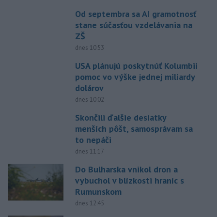
Od septembra sa AI gramotnosť
stane súčasťou vzdelávania na
ZŠ
dnes 10:53
USA plánujú poskytnúť Kolumbii
pomoc vo výške jednej miliardy
dolárov
dnes 10:02
Skončili ďalšie desiatky
menších pôšt, samosprávam sa
to nepáči
dnes 11:17
Do Bulharska vnikol dron a
vybuchol v blízkosti hraníc s
Rumunskom
dnes 12:45