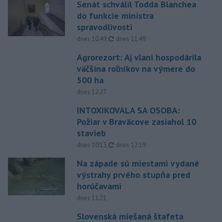
Senát schválil Todda Blanchea
do funkcie ministra
spravodlivosti
aktualizované
dnes 10:49
,
dnes 11:49
Agrorezort: Aj vlani hospodárila
väčšina roľníkov na výmere do
500 ha
dnes 12:27
INTOXIKOVALA SA OSOBA:
Požiar v Braväcove zasiahol 10
stavieb
aktualizované
dnes 10:13
,
dnes 12:19
Na západe sú miestami vydané
výstrahy prvého stupňa pred
horúčavami
dnes 11:21
Slovenská miešaná štafeta