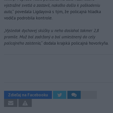
výstražné svetlá a zastavil, nakoľko došlo k poškodeniu
auta,“
povedala Ligdayová s tým, že policajná hliadka
vodiča podrobila kontrole.
„Výsledok dychovej skúšky u neho dosiahol takmer 2,8
promile. Muž bol zadržaný a bol umiestnený do cely
policajného zaistenia,“
dodala krajská policajná hovorkyňa.
Zdieľaj na Facebooku