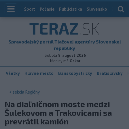
Index
Šport
Počasie
Publicistika
Slovensko
Zahranič
TERAZ
.SK
Spravodajský portál Tlačovej agentúry Slovenskej
republiky
Sobota
8. august 2026
Meniny má
Oskar
Všetky
Hlavné mesto
Banskobystrický
Bratislavský
< sekcia
Regióny
Na diaľničnom moste medzi
Šulekovom a Trakovicami sa
prevrátil kamión