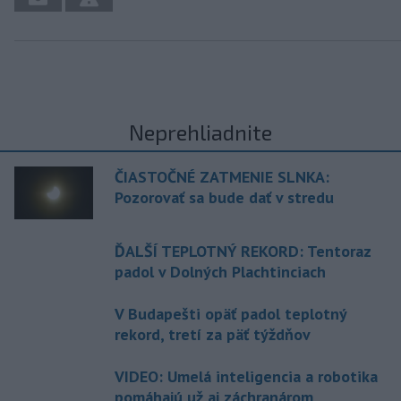
Neprehliadnite
ČIASTOČNÉ ZATMENIE SLNKA:
Pozorovať sa bude dať v stredu
ĎALŠÍ TEPLOTNÝ REKORD: Tentoraz
padol v Dolných Plachtinciach
V Budapešti opäť padol teplotný
rekord, tretí za päť týždňov
VIDEO: Umelá inteligencia a robotika
pomáhajú už aj záchranárom