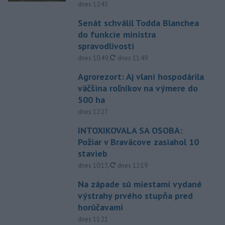
dnes 12:45
Senát schválil Todda Blanchea
do funkcie ministra
spravodlivosti
aktualizované
dnes 10:49
,
dnes 11:49
Agrorezort: Aj vlani hospodárila
väčšina roľníkov na výmere do
500 ha
dnes 12:27
INTOXIKOVALA SA OSOBA:
Požiar v Braväcove zasiahol 10
stavieb
aktualizované
dnes 10:13
,
dnes 12:19
Na západe sú miestami vydané
výstrahy prvého stupňa pred
horúčavami
dnes 11:21