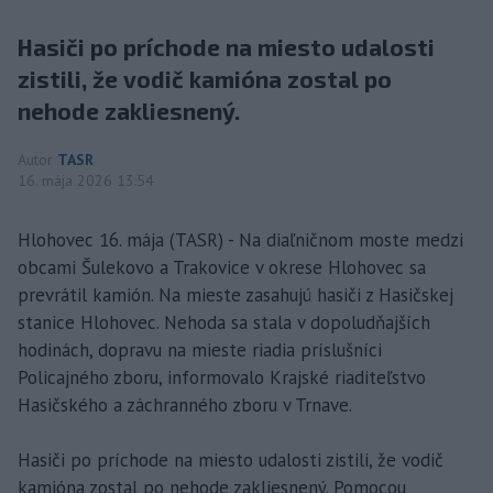
Hasiči po príchode na miesto udalosti
zistili, že vodič kamióna zostal po
nehode zakliesnený.
Autor
TASR
16. mája 2026 13:54
Hlohovec 16. mája (TASR) - Na diaľničnom moste medzi
obcami Šulekovo a Trakovice v okrese Hlohovec sa
prevrátil kamión. Na mieste zasahujú hasiči z Hasičskej
stanice Hlohovec. Nehoda sa stala v dopoludňajších
hodinách, dopravu na mieste riadia príslušníci
Policajného zboru, informovalo Krajské riaditeľstvo
Hasičského a záchranného zboru v Trnave.
Hasiči po príchode na miesto udalosti zistili, že vodič
kamióna zostal po nehode zakliesnený. Pomocou