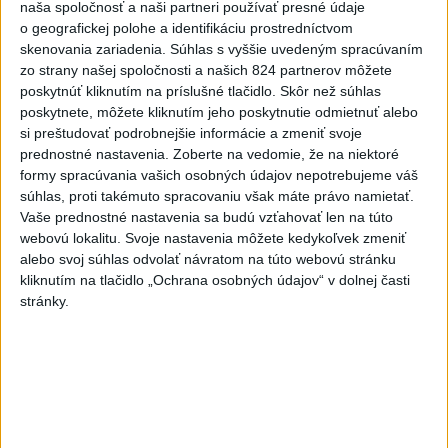
naša spoločnosť a naši partneri používať presné údaje
6h
24h
7d
o geografickej polohe a identifikáciu prostredníctvom
skenovania zariadenia. Súhlas s vyššie uvedeným spracúvaním
ÚPLNÉ ZATMENIE SLNKA: Časť Európy
1
zo strany našej spoločnosti a našich 824 partnerov môžete
poskytnúť kliknutím na príslušné tlačidlo. Skôr než súhlas
zahalí tma, hrozia dôsledky
poskytnete, môžete kliknutím jeho poskytnutie odmietnuť alebo
si preštudovať podrobnejšie informácie a zmeniť svoje
2
ČIASTOČNÉ ZATMENIE SLNKA: Pozorovať sa bude dať v
prednostné nastavenia.
Zoberte na vedomie, že na niektoré
stredu
formy spracúvania vašich osobných údajov nepotrebujeme váš
súhlas, proti takémuto spracovaniu však máte právo namietať.
3
V časti Košice-Krásna otvorili park pomenovaný po
Vaše prednostné nastavenia sa budú vzťahovať len na túto
kňazovi Semivanovi
webovú lokalitu. Svoje nastavenia môžete kedykoľvek zmeniť
alebo svoj súhlas odvolať návratom na túto webovú stránku
4
Obranca Kaša dostal od Žiliny povolenie hľadať si nový
kliknutím na tlačidlo „Ochrana osobných údajov“ v dolnej časti
klub
stránky.
5
Pekárka zachránila život svojim zákazníkom, ktorí sa pár
dní neukázali
6
Na Kamzíku v Bratislave v sobotu otvoria nové Šantisko
pre deti