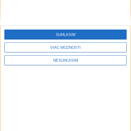
....
SÚHLASÍM
VIAC MOŽNOSTÍ
NESÚHLASÍM
....