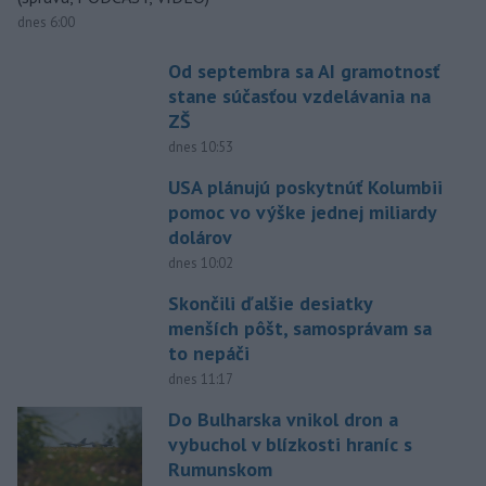
dnes 6:00
Od septembra sa AI gramotnosť
stane súčasťou vzdelávania na
ZŠ
dnes 10:53
USA plánujú poskytnúť Kolumbii
pomoc vo výške jednej miliardy
dolárov
dnes 10:02
Skončili ďalšie desiatky
menších pôšt, samosprávam sa
to nepáči
dnes 11:17
Do Bulharska vnikol dron a
vybuchol v blízkosti hraníc s
Rumunskom