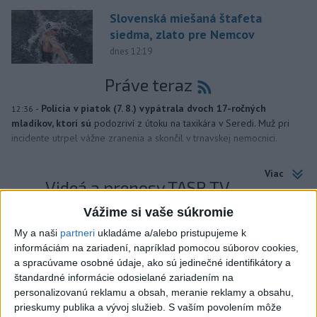
Slovenská miešaná štafeta
siedma, zlato pre Nemcov
dnes 12:19
Práve teraz
-
Polícia v piatok (7. 8.) vypátrala dvoch 17-ročných
12:36
mladíkov, ktorí sú
podozriví z útoku na taxikára v Seredi. Muž pri
incidente utrpel vážne zranenia a skončil v trnavskej nemocnici.
Viac
Videá a prenosy TASR TV
Vážime si vaše súkromie
Deväť Slovákov zabojuje na ME v Paríži
My a naši
partneri
ukladáme a/alebo pristupujeme k
o čo najlepšie výsledky
informáciám na zariadení, napríklad pomocou súborov cookies,
a spracúvame osobné údaje, ako sú jedinečné identifikátory a
štandardné informácie odosielané zariadením na
Viac
personalizovanú reklamu a obsah, meranie reklamy a obsahu,
Najčítanejšie
prieskumy publika a vývoj služieb.
S vaším povolením môže