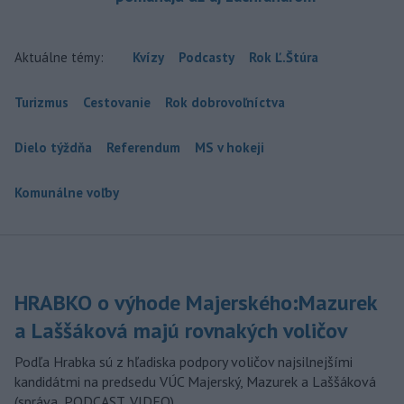
Aktuálne témy:
Kvízy
Podcasty
Rok Ľ.Štúra
Turizmus
Cestovanie
Rok dobrovoľníctva
Dielo týždňa
Referendum
MS v hokeji
Komunálne voľby
HRABKO o výhode Majerského:Mazurek
a Laššáková majú rovnakých voličov
Podľa Hrabka sú z hľadiska podpory voličov najsilnejšími
kandidátmi na predsedu VÚC Majerský, Mazurek a Laššáková
(správa, PODCAST, VIDEO)