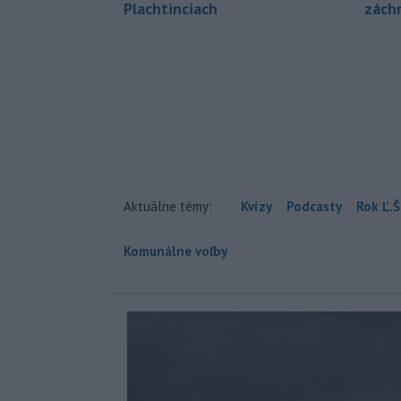
Plachtinciach
zách
Aktuálne témy:
Kvízy
Podcasty
Rok Ľ.Š
Komunálne voľby