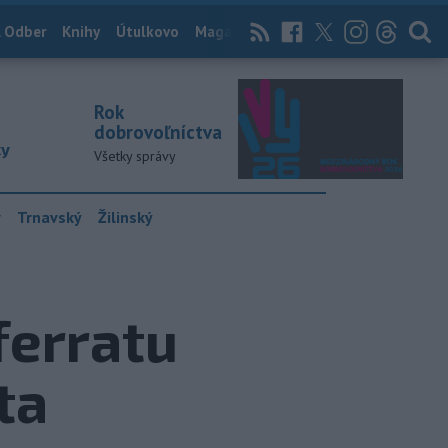
 Odber
Knihy
Útulkovo
Magazín
News Now
Archív
TASR
Rok
dobrovoľníctva
ky
Všetky správy
y
Trnavský
Žilinský
ferratu
ta