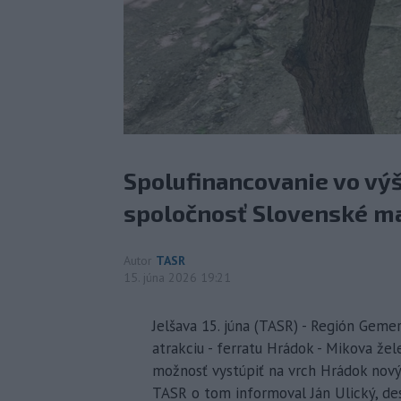
Spolufinancovanie vo vý
spoločnosť Slovenské ma
Autor
TASR
15. júna 2026 19:21
Jelšava 15. júna (TASR) - Región Geme
atrakciu - ferratu Hrádok - Mikova že
možnosť vystúpiť na vrch Hrádok no
TASR o tom informoval Ján Ulický, des