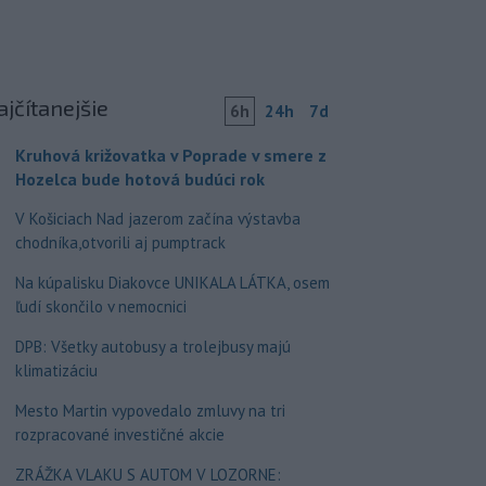
ajčítanejšie
6h
24h
7d
Kruhová križovatka v Poprade v smere z
Hozelca bude hotová budúci rok
V Košiciach Nad jazerom začína výstavba
chodníka,otvorili aj pumptrack
Na kúpalisku Diakovce UNIKALA LÁTKA, osem
ľudí skončilo v nemocnici
DPB: Všetky autobusy a trolejbusy majú
klimatizáciu
Mesto Martin vypovedalo zmluvy na tri
rozpracované investičné akcie
ZRÁŽKA VLAKU S AUTOM V LOZORNE: