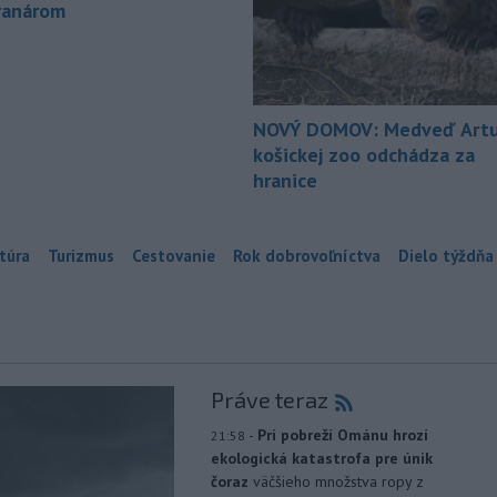
ranárom
NOVÝ DOMOV: Medveď Artu
košickej zoo odchádza za
hranice
túra
Turizmus
Cestovanie
Rok dobrovoľníctva
Dielo týždňa
Práve teraz
-
Pri pobreží Ománu hrozí
21:58
ekologická katastrofa pre únik
čoraz
väčšieho množstva ropy z