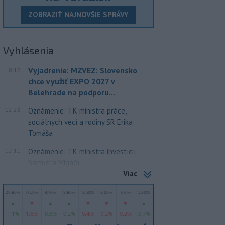
ZOBRAZIŤ NAJNOVŠIE SPRÁVY
Vyhlásenia
Vyjadrenie: MZVEZ: Slovensko
18:12
chce využiť EXPO 2027 v
Belehrade na podporu...
12:26
Oznámenie: TK ministra práce,
sociálnych vecí a rodiny SR Erika
Tomáša
12:11
Oznámenie: TK ministra investícií
Samuela Migaľa
Viac