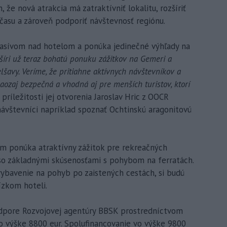
že nová atrakcia má zatraktívniť lokalitu, rozšíriť
času a zároveň podporiť návštevnosť regiónu.
 masívom nad hotelom a ponúka jedinečné výhľady na
zšíri už teraz bohatú ponuku zážitkov na Gemeri a
lšavy. Veríme, že pritiahne aktívnych návštevníkov a
aozaj bezpečná a vhodná aj pre menších turistov, ktorí
 príležitosti jej otvorenia Jaroslav Hric z OOCR
návštevníci napríklad spoznať Ochtinskú aragonitovú
čím ponúka atraktívny zážitok pre rekreačných
 so základnými skúsenosťami s pohybom na ferratách.
 vybavenie na pohyb po zaistených cestách, si budú
ízkom hoteli.
podpore Rozvojovej agentúry BBSK prostredníctvom
 výške 8800 eur. Spolufinancovanie vo výške 9800