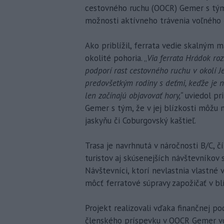
cestovného ruchu (OOCR) Gemer s tým, 
možnosti aktívneho trávenia voľného 
Ako priblížil, ferrata vedie skalným
okolité pohoria. „
Via ferrata Hrádok ro
podporí rast cestovného ruchu v okolí Je
predovšetkým rodiny s deťmi, keďže je n
len začínajú objavovať hory,“
uviedol pri
Gemer s tým, že v jej blízkosti môžu 
jaskyňu či Coburgovský kaštieľ.
Trasa je navrhnutá v náročnosti B/C, 
turistov aj skúsenejších návštevníkov
Návštevníci, ktorí nevlastnia vlastné
môcť ferratové súpravy zapožičať v bl
Projekt realizovali vďaka finančnej 
členského príspevku v OOCR Gemer vo