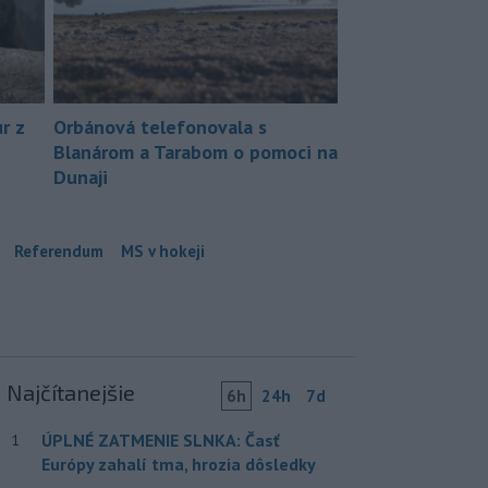
r z
Orbánová telefonovala s
Blanárom a Tarabom o pomoci na
Dunaji
Referendum
MS v hokeji
Najčítanejšie
6h
24h
7d
ÚPLNÉ ZATMENIE SLNKA: Časť
1
Európy zahalí tma, hrozia dôsledky