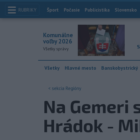
RUBRIKY
Index
Šport
Počasie
Publicistika
Slovensko
Komunálne
voľby 2026
S
Všetky správy
Všetky
Hlavné mesto
Banskobystrický
< sekcia
Regióny
Na Gemeri s
Hrádok - Mi