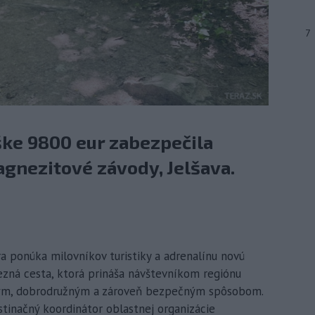
7
ške 9800 eur zabezpečila
gnezitové závody, Jelšava.
ra ponúka milovníkov turistiky a adrenalínu novú
lezná cesta, ktorá prináša návštevníkom regiónu
vým, dobrodružným a zároveň bezpečným spôsobom.
tinačný koordinátor oblastnej organizácie