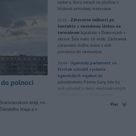
tankera, ktorý narazil na plytčinu v
blízkosti prírodnej rezervácie.
-
Zdravotné ťažkosti po
21:22
kontakte s neznámou látkou na
termálnom
kúpalisku v Diakovciach v
okrese Šaľa malo 16 osôb. Záchranná
zdravotná služba osem z nich
previezla do nemocnice.
-
Ugandský parlament vo
20:49
štvrtok schválil vyslanie
ugandských vojakov
do
do polnoci
palestínskeho Pásma Gazy, kde by
mali pôsobiť v rámci medzinárodných
stabilizačných síl, ktoré navrhol
americký prezident Donald Trump.
Bratislavskom kraji, vo
Viac
ilinského kraja a v
-
Anglická futbalová asociácia
20:07
(FA) stiahla svoju podporu
prezidentovi
Medzinárodnej
futbalovej federácie (FIFA) Giannimu