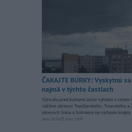
ČAKAJTE BÚRKY: Vyskytnú sa 
najmä v týchto častiach
Výstrahy pred búrkami ústav vyhlásil v celom 
väčšine okresov Trenčianskeho, Trnavského a Ž
okresoch Snina a Sobrance na východe krajiny.
aktualizované
dnes 18:54
,
dnes 19:09