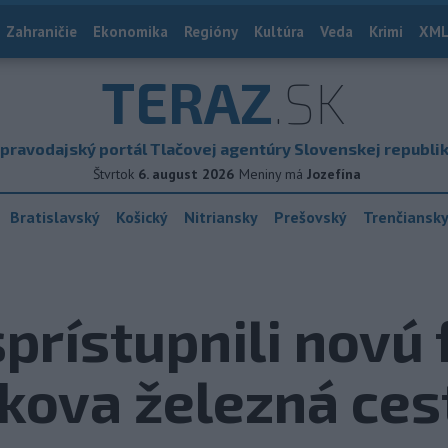
Zahraničie
Ekonomika
Regióny
Kultúra
Veda
Krimi
XML
TERAZ
.SK
pravodajský portál Tlačovej agentúry Slovenskej republi
Štvrtok
6. august 2026
Meniny má
Jozefína
Bratislavský
Košický
Nitriansky
Prešovský
Trenčiansk
prístupnili novú 
kova železná ces