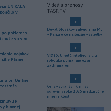
Infantinovi, ktorý je pod paľbou kritiky
Videá a prenosy
ovce UNIKALA
po jeho neúspešnom pláne.
TASR TV
končilo v
-
Vo štvrtok do polnoci treba
18:54
najmä na západe a severozápade
é
Slovenska počítať s búrkami.
Deväť Slovákov zabojuje na ME
Slovenský hydrometeorologický ústav
a po požiaroch
v Paríži o čo najlepšie výsledky
(SHMÚ) vydal výstrahy prvého stupňa.
íchute vo víne
Platia aj v okresoch Snina a Sobrance.
-
Polícia v súčinnosti s ďalšími
18:19
yslanie vojakov
VIDEO: Umelá inteligencia a
záchrannými zložkami zasahuje
na
 síl v Pásme
robotika pomáhajú už aj
termálnom kúpalisku v Diakovciach.
záchranárom
-
V dunajských prístavoch v
17:36
Bratislave, Komárne a Štúrove v
nkera pri Ománe
prvom
polroku 2026 zaznamenali
atastrofa
Ceny vybraných kŕmnych
spolu 1827 pristátí osobných
surovín v roku 2025 medziročne
kajutových a výletných plavidiel.
mierne klesli
 zmluvu k
-
Republikánmi ovládaný výbor
17:28
amerického Senátu vo
štvrtok
vy hlavnej