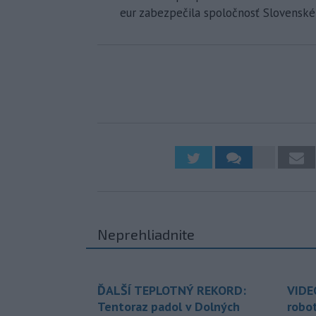
eur zabezpečila spoločnosť Slovenské
Neprehliadnite
ĎALŠÍ TEPLOTNÝ REKORD:
VIDE
Tentoraz padol v Dolných
robo