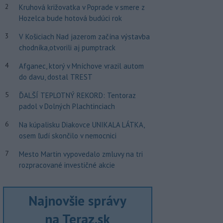
2
Kruhová križovatka v Poprade v smere z
Hozelca bude hotová budúci rok
3
V Košiciach Nad jazerom začína výstavba
chodníka,otvorili aj pumptrack
4
Afganec, ktorý v Mníchove vrazil autom
do davu, dostal TREST
5
ĎALŠÍ TEPLOTNÝ REKORD: Tentoraz
padol v Dolných Plachtinciach
6
Na kúpalisku Diakovce UNIKALA LÁTKA,
osem ľudí skončilo v nemocnici
7
Mesto Martin vypovedalo zmluvy na tri
rozpracované investičné akcie
Najnovšie správy
na Teraz.sk