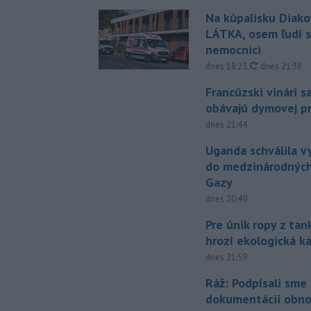
Na kúpalisku Diak
LÁTKA, osem ľudí s
nemocnici
aktualizovan
dnes 18:23
,
dnes 21:38
Francúzski vinári s
obávajú dymovej pr
dnes 21:44
Uganda schválila v
do medzinárodných
Gazy
dnes 20:49
Pre únik ropy z ta
hrozí ekologická k
dnes 21:59
Ráž: Podpísali sme
dokumentácii obno