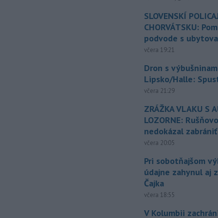
SLOVENSKÍ POLICAJ
CHORVÁTSKU: Pomáh
podvode s ubytov
včera 19:21
Dron s výbušninami
Lipsko/Halle: Spus
včera 21:29
ZRÁŽKA VLAKU S 
LOZORNE: Rušňovod
nedokázal zabrániť
včera 20:05
Pri sobotňajšom v
údajne zahynul aj 
Čajka
včera 18:55
V Kolumbii zachrán