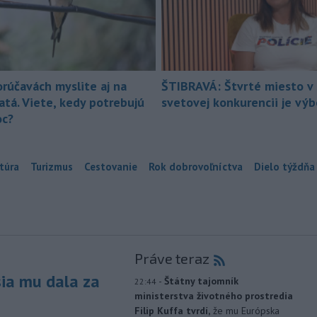
orúčavách myslite aj na
ŠTIBRAVÁ: Štvrté miesto v 
atá. Viete, kedy potrebujú
svetovej konkurencii je vý
c?
túra
Turizmus
Cestovanie
Rok dobrovoľníctva
Dielo týždňa
Práve teraz
sia mu dala za
-
Štátny tajomník
22:44
ministerstva životného prostredia
Filip Kuffa tvrdí,
že mu Európska