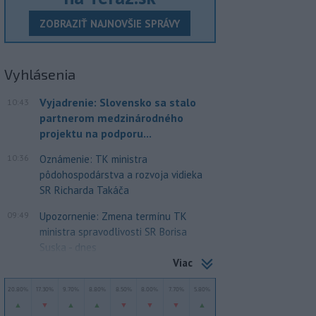
ZOBRAZIŤ NAJNOVŠIE SPRÁVY
Vyhlásenia
Vyjadrenie: Slovensko sa stalo
10:43
partnerom medzinárodného
projektu na podporu...
10:36
Oznámenie: TK ministra
pôdohospodárstva a rozvoja vidieka
SR Richarda Takáča
09:49
Upozornenie: Zmena termínu TK
ministra spravodlivosti SR Borisa
Suska - dnes
Viac