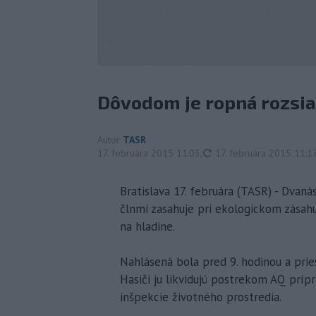
Dôvodom je ropná rozsia
Autor
TASR
aktualizované
17. februára 2015 11:03
,
17. februára 2015 11:1
Bratislava 17. februára (TASR) - Dvan
člnmi zasahuje pri ekologickom zása
na hladine.
Nahlásená bola pred 9. hodinou a pri
Hasiči ju likvidujú postrekom AQ príp
inšpekcie životného prostredia.