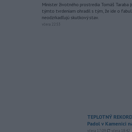
Minister životného prostredia Tomáš Taraba (
týmto tvrdeniam ohradil s tým, že ide o fabul
neodzrkadľujú skutkový stav.
včera 22:53
TEPLOTNÝ REKORD
Padol v Kamenici 
aktualizovan
včera 17:09
,
včera 18:42