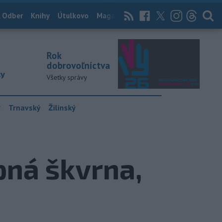
 Odber
Knihy
Útulkovo
Magazín
News Now
Archív
TASR
Rok
dobrovoľníctva
ky
Všetky správy
y
Trnavský
Žilinský
pná škvrna,