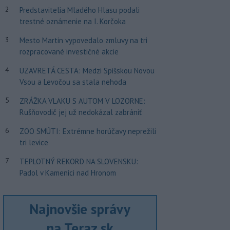
2
Predstavitelia Mladého Hlasu podali
trestné oznámenie na I. Korčoka
3
Mesto Martin vypovedalo zmluvy na tri
rozpracované investičné akcie
4
UZAVRETÁ CESTA: Medzi Spišskou Novou
Vsou a Levočou sa stala nehoda
5
ZRÁŽKA VLAKU S AUTOM V LOZORNE:
Rušňovodič jej už nedokázal zabrániť
6
ZOO SMÚTI: Extrémne horúčavy neprežili
tri levice
7
TEPLOTNÝ REKORD NA SLOVENSKU:
Padol v Kamenici nad Hronom
Najnovšie správy
na Teraz.sk