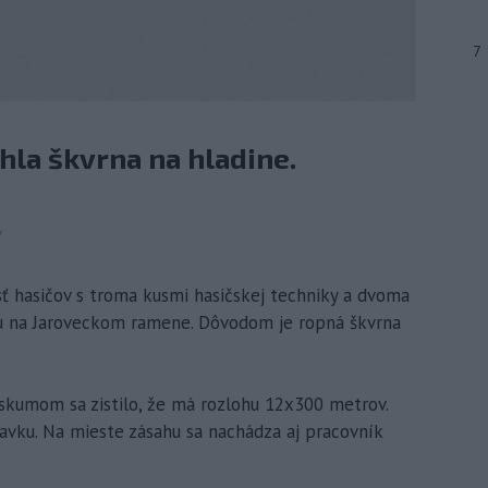
7
hla škvrna na hladine.
7
ásť hasičov s troma kusmi hasičskej techniky a dvoma
hu na Jaroveckom ramene. Dôvodom je ropná škvrna
eskumom sa zistilo, že má rozlohu 12x300 metrov.
ravku. Na mieste zásahu sa nachádza aj pracovník