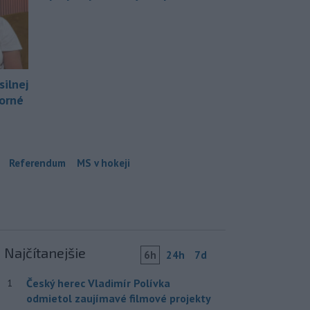
silnej
borné
Referendum
MS v hokeji
Najčítanejšie
6h
24h
7d
Český herec Vladimír Polívka
1
odmietol zaujímavé filmové projekty