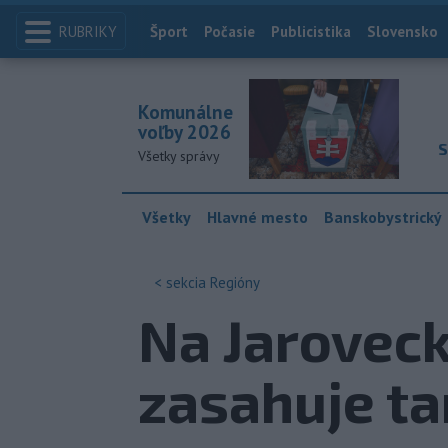
RUBRIKY
Index
Šport
Počasie
Publicistika
Slovensko
Komunálne
voľby 2026
S
Všetky správy
Všetky
Hlavné mesto
Banskobystrický
< sekcia
Regióny
Na Jarovec
zasahuje ta