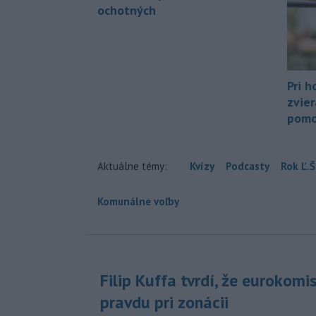
ochotných
Pri h
zvier
pomo
Aktuálne témy:
Kvízy
Podcasty
Rok Ľ.Š
Komunálne voľby
Filip Kuffa tvrdí, že eurokomi
pravdu pri zonácii