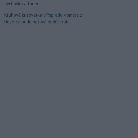
dychovku a tanec
Kruhová križovatka v Poprade v smere z
Hozelca bude hotová budúci rok