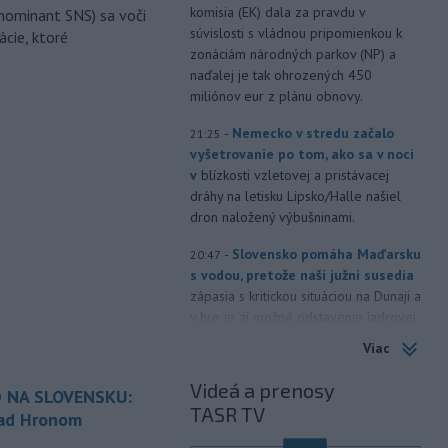
komisia (EK) dala za pravdu v
nominant SNS) sa voči
súvislosti s vládnou pripomienkou k
ácie, ktoré
zonáciám národných parkov (NP) a
naďalej je tak ohrozených 450
miliónov eur z plánu obnovy.
-
Nemecko v stredu začalo
21:25
vyšetrovanie po tom, ako sa v noci
v
blízkosti vzletovej a pristávacej
dráhy na letisku Lipsko/Halle našiel
dron naložený výbušninami.
-
Slovensko pomáha Maďarsku
20:47
s vodou, pretože naši južní susedia
zápasia s kritickou situáciou na Dunaji a
v hre je aj možné odstavenie jadrovej
elektrárne.
Viac
-
Litovská pohraničná stráž
20:17
Videá a prenosy
 NA SLOVENSKU:
objavila ďalší podzemný tunel,
TASR TV
ktorý mal
slúžiť na nelegálne
nad Hronom
prevádzanie migrantov z Bieloruska
é