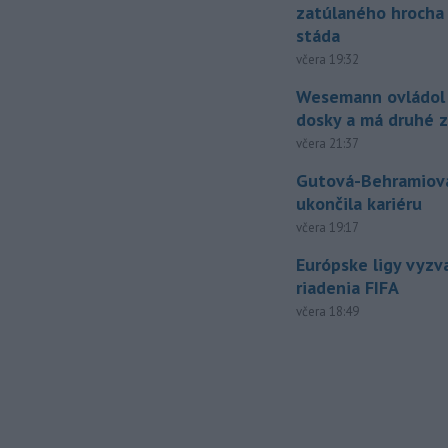
zatúlaného hrocha
stáda
včera 19:32
Wesemann ovládol 
dosky a má druhé z
včera 21:37
Gutová-Behramiová
ukončila kariéru
včera 19:17
Európske ligy vyzv
riadenia FIFA
včera 18:49