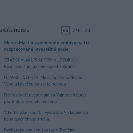
ajčítanejšie
6h
24h
7d
Mesto Martin vypovedalo zmluvy na tri
rozpracované investičné akcie
ZRÁŽKA VLAKU S AUTOM V LOZORNE:
Rušňovodič jej už nedokázal zabrániť
UZAVRETÁ CESTA: Medzi Spišskou Novou
Vsou a Levočou sa stala nehoda
Pre festival Lovestream vo Vajnoroch budú
platiť dopravné obmedzenia
V Podhájskej spustili výstavbu 4,5 kilometra
kanalizačného potrubia
Dychotéka spojí vo štvrtok v Trenčíne