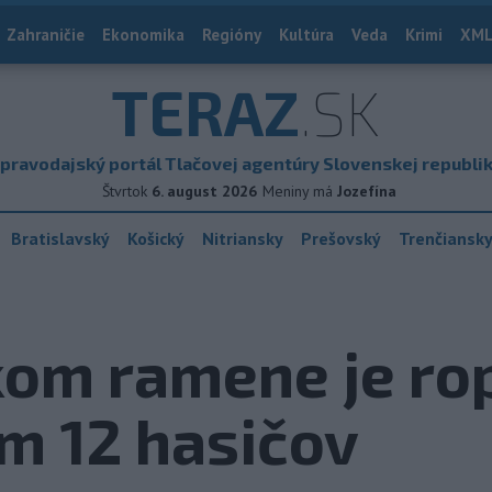
Zahraničie
Ekonomika
Regióny
Kultúra
Veda
Krimi
XML
TERAZ
.SK
pravodajský portál Tlačovej agentúry Slovenskej republi
Štvrtok
6. august 2026
Meniny má
Jozefína
Bratislavský
Košický
Nitriansky
Prešovský
Trenčiansk
kom ramene je ro
m 12 hasičov