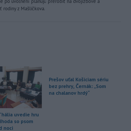
ie po uvoľnení plánujú prerobiť na dvojizbové a
ť rodiny z Mašličkova.
Prešov uťal Košiciam sériu
bez prehry, Černák: „Som
na chalanov hrdý“
Thália uvedie hru
íhoda so psom
d noci