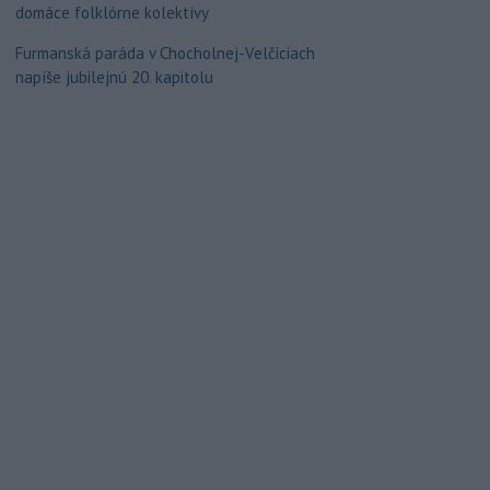
domáce folklórne kolektívy
Furmanská paráda v Chocholnej-Velčiciach
napíše jubilejnú 20. kapitolu