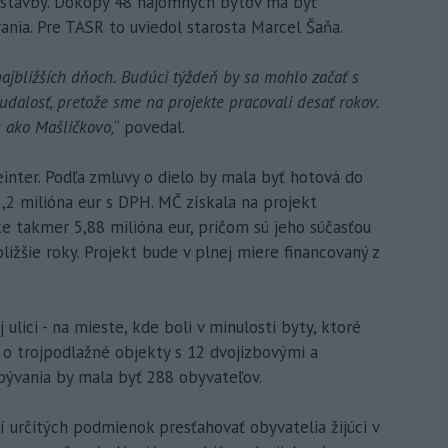
 stavby. Dokopy 48 nájomných bytov má byť
nia. Pre TASR to uviedol starosta Marcel Šaňa.
najbližších dňoch. Budúci týždeň by sa mohlo začať s
udalosť, pretože sme na projekte pracovali desať rokov.
 ako Mašličkovo,
“ povedal.
inter. Podľa zmluvy o dielo by mala byť hotová do
,2 milióna eur s DPH. MČ získala na projekt
e takmer 5,88 milióna eur, pričom sú jeho súčasťou
ližšie roky. Projekt bude v plnej miere financovaný z
lici - na mieste, kde boli v minulosti byty, ktoré
e o trojpodlažné objekty s 12 dvojizbovými a
bývania by mala byť 288 obyvateľov.
 určitých podmienok presťahovať obyvatelia žijúci v