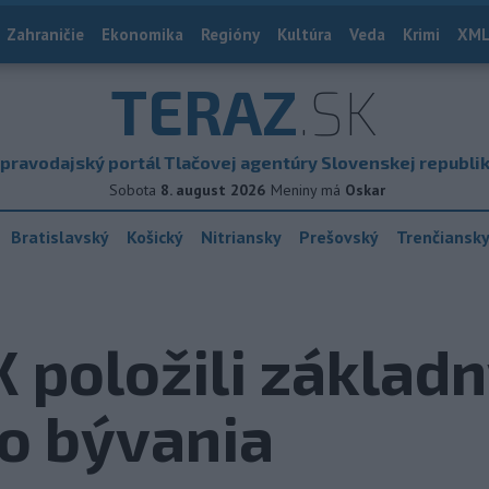
Zahraničie
Ekonomika
Regióny
Kultúra
Veda
Krimi
XML
TERAZ
.SK
pravodajský portál Tlačovej agentúry Slovenskej republi
Sobota
8. august 2026
Meniny má
Oskar
Bratislavský
Košický
Nitriansky
Prešovský
Trenčiansk
X položili zákla
o bývania