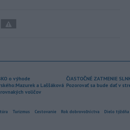
KO o výhode
ČIASTOČNÉ ZATMENIE SLN
rského:Mazurek a Laššáková
Pozorovať sa bude dať v st
 rovnakých voličov
túra
Turizmus
Cestovanie
Rok dobrovoľníctva
Dielo týždňa