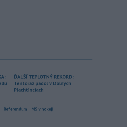
KA:
ĎALŠÍ TEPLOTNÝ REKORD:
redu
Tentoraz padol v Dolných
Plachtinciach
Referendum
MS v hokeji