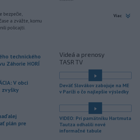
-
V Bratislave sa aktuálne
16:58
e bezpečie,
Viac
tvoria kolóny vozidiel v každom
čase a zvážte, komu
smere
k festivalu Lovestream.
li policajti.
Usmerňované sú bratislavskou
políciou.
-
V tesnej blízkosti
16:50
Videá a prenosy
Vojenského technického a
kého technického
TASR TV
skúšobného
ústavu (VTSÚ) Záhorie
vu Záhorie HORÍ
vypukol v sobotu popoludní lesný
požiar.
CIA: V obci
Deväť Slovákov zabojuje na ME
-
Profesionálni hasiči z
15:39
ú zvyšky
v Paríži o čo najlepšie výsledky
Liptovského Mikuláša, Liptovského
Hrádku
a Mengusoviec a dobrovoľní
hasiči z Važca, Východnej a Štrby
zasahovali v sobotu dopoludnia pri
naďalej
VIDEO: Pri pamätníku Hartmuta
požiari humna v obci Važec v okrese
ať plán pre
Tautza odhalili nové
Liptovský Mikuláš.
informačné tabule
-
Vo veku 68 rokov zomrel
15:32