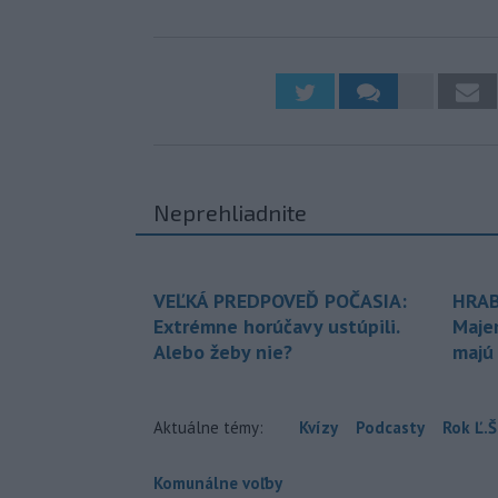
Neprehliadnite
VEĽKÁ PREDPOVEĎ POČASIA:
HRAB
Extrémne horúčavy ustúpili.
Maje
Alebo žeby nie?
majú
Aktuálne témy:
Kvízy
Podcasty
Rok Ľ.Š
Komunálne voľby