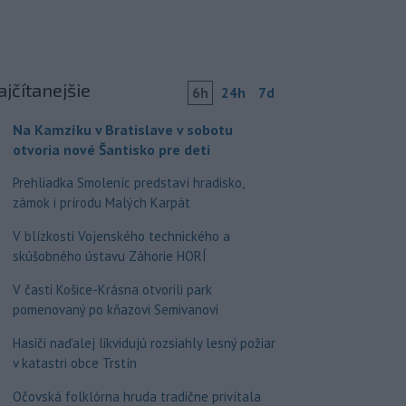
ajčítanejšie
6h
24h
7d
Na Kamzíku v Bratislave v sobotu
otvoria nové Šantisko pre deti
Prehliadka Smoleníc predstaví hradisko,
zámok i prírodu Malých Karpát
V blízkosti Vojenského technického a
skúšobného ústavu Záhorie HORÍ
V časti Košice-Krásna otvorili park
pomenovaný po kňazovi Semivanovi
Hasiči naďalej likvidujú rozsiahly lesný požiar
v katastri obce Trstín
Očovská folklórna hruda tradične privítala