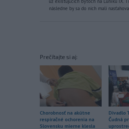
už existujúcich bytoch na Luníku IX. T
následne by sa do nich mali nasťahova
Prečítajte si aj:
Chorobnosť na akútne
Divadlo 
respiračné ochorenia na
Čudná pr
Slovensku mierne klesla
uprostre