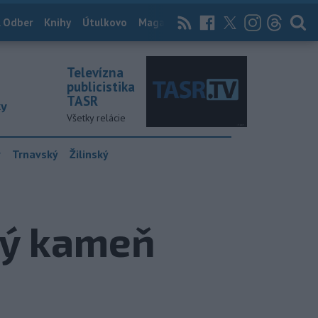
 Odber
Knihy
Útulkovo
Magazín
News Now
Archív
TASR
Televízna
publicistika
TASR
ky
Všetky relácie
y
Trnavský
Žilinský
dný kameň