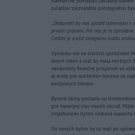
slávnostne poklepali základný kameň
súčasťou takzvaného prestupného býva
„
Zhotoviteľ by mal oplotiť stavenisko v 
prvými prácami. Pre nás je to špeciálna 
Cieľom je zrušiť nelegálnu osadu známu
Výstavbu má na starosti spoločnosť Re
dvoch rokov a stáť by mala necelých 5
nenávratný finančný príspevok vo výšk
aj mzdy pre asistentov bývania na najb
európskych zdrojov.
Bytové domy postavia na Hrebendovej u
pre havarijný stav museli zbúrať. Pôjd
trojizbovými bytmi. Celková kapacita 
Do nových bytov by sa mali po splnení