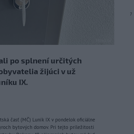
7
li po splnení určitých
yvatelia žijúci v už
níku IX.
tská časť (MČ) Luník IX v pondelok oficiálne
roch bytových domov. Pri tejto príležitosti