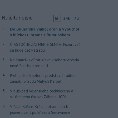
Najčítanejšie
6h
24h
7d
Do Bulharska vnikol dron a vybuchol
1
v blízkosti hraníc s Rumunskom
2
ČIASTOČNÉ ZATMENIE SLNKA: Pozorovať
sa bude dať v stredu
3
Na Kamzíku v Bratislave v sobotu otvoria
nové Šantisko pre deti
4
Prehliadka Smoleníc predstaví hradisko,
zámok i prírodu Malých Karpát
5
V blízkosti Vojenského technického a
skúšobného ústavu Záhorie HORÍ
6
V časti Košice-Krásna otvorili park
pomenovaný po kňazovi Semivanovi