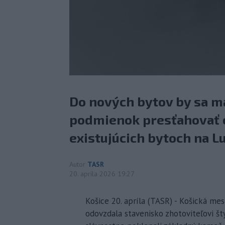
Do nových bytov by sa ma
podmienok presťahovať ob
existujúcich bytoch na Lu
Autor
TASR
20. apríla 2026 19:27
Košice 20. apríla (TASR) - Košická mes
odovzdala stavenisko zhotoviteľovi šty