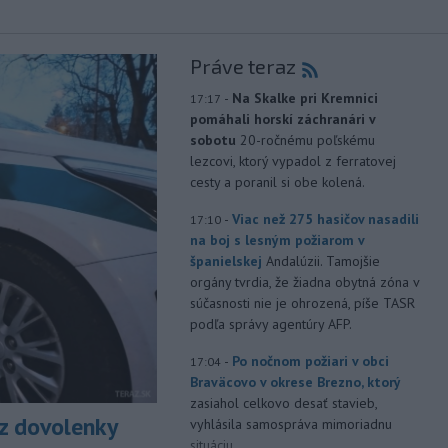
Práve teraz
-
Na Skalke pri Kremnici
17:17
pomáhali horskí záchranári v
sobotu
20-ročnému poľskému
lezcovi, ktorý vypadol z ferratovej
cesty a poranil si obe kolená.
-
Viac než 275 hasičov nasadili
17:10
na boj s lesným požiarom v
španielskej
Andalúzii. Tamojšie
orgány tvrdia, že žiadna obytná zóna v
súčasnosti nie je ohrozená, píše TASR
podľa správy agentúry AFP.
-
Po nočnom požiari v obci
17:04
Braväcovo v okrese Brezno, ktorý
zasiahol celkovo desať stavieb,
z dovolenky
vyhlásila samospráva mimoriadnu
situáciu.