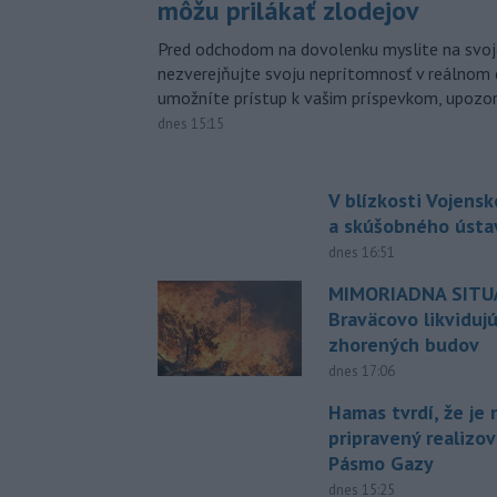
môžu prilákať zlodejov
Pred odchodom na dovolenku myslite na svoj
nezverejňujte svoju neprítomnosť v reálnom 
umožníte prístup k vašim príspevkom, upozorni
dnes 15:15
V blízkosti Vojens
a skúšobného ústa
dnes 16:51
MIMORIADNA SITUÁ
Braväcovo likviduj
zhorených budov
dnes 17:06
Hamas tvrdí, že je 
pripravený realizov
Pásmo Gazy
dnes 15:25