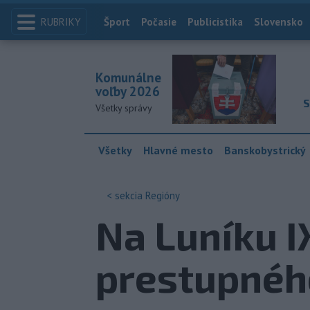
RUBRIKY
Index
Šport
Počasie
Publicistika
Slovensko
Komunálne
voľby 2026
S
Všetky správy
Všetky
Hlavné mesto
Banskobystrický
< sekcia
Regióny
Na Luníku I
prestupnéh