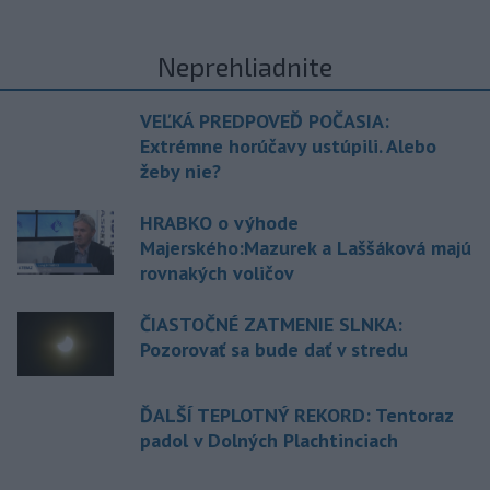
Neprehliadnite
VEĽKÁ PREDPOVEĎ POČASIA:
Extrémne horúčavy ustúpili. Alebo
žeby nie?
HRABKO o výhode
Majerského:Mazurek a Laššáková majú
rovnakých voličov
ČIASTOČNÉ ZATMENIE SLNKA:
Pozorovať sa bude dať v stredu
ĎALŠÍ TEPLOTNÝ REKORD: Tentoraz
padol v Dolných Plachtinciach