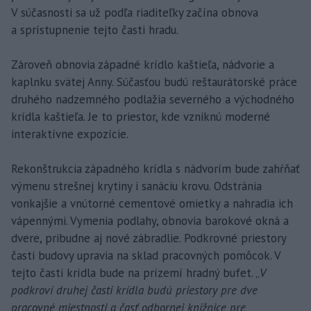
V súčasnosti sa už podľa riaditeľky začína obnova
a sprístupnenie tejto časti hradu.
Zároveň obnovia západné krídlo kaštieľa, nádvorie a
kaplnku svätej Anny. Súčasťou budú reštaurátorské práce
druhého nadzemného podlažia severného a východného
krídla kaštieľa. Je to priestor, kde vzniknú moderné
interaktívne expozície.
Rekonštrukcia západného krídla s nádvorím bude zahŕňať
výmenu strešnej krytiny i sanáciu krovu. Odstránia
vonkajšie a vnútorné cementové omietky a nahradia ich
vápennými. Vymenia podlahy, obnovia barokové okná a
dvere, pribudne aj nové zábradlie. Podkrovné priestory
časti budovy upravia na sklad pracovných pomôcok. V
tejto časti krídla bude na prízemí hradný bufet. „
V
podkroví druhej časti krídla budú priestory pre dve
pracovné miestnosti a časť odbornej knižnice pre