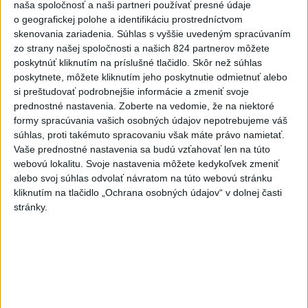
naša spoločnosť a naši partneri používať presné údaje
o geografickej polohe a identifikáciu prostredníctvom
skenovania zariadenia. Súhlas s vyššie uvedeným spracúvaním
zo strany našej spoločnosti a našich 824 partnerov môžete
poskytnúť kliknutím na príslušné tlačidlo. Skôr než súhlas
J. Božik: Financovanie samospráv nie je
poskytnete, môžete kliknutím jeho poskytnutie odmietnuť alebo
ich jediný problém
si preštudovať podrobnejšie informácie a zmeniť svoje
prednostné nastavenia.
Zoberte na vedomie, že na niektoré
V relácii Štúdio TASR sa Oliver Remiaš o reforme samospráv
formy spracúvania vašich osobných údajov nepotrebujeme váš
rozprával s predsedom Združenia miest a obcí Slovenska
súhlas, proti takémuto spracovaniu však máte právo namietať.
Jozefom Božikom. Reláciu nájdete aj na YouTube a
Vaše prednostné nastavenia sa budú vzťahovať len na túto
podcastových platformách.
webovú lokalitu. Svoje nastavenia môžete kedykoľvek zmeniť
dnes 7:00
alebo svoj súhlas odvolať návratom na túto webovú stránku
kliknutím na tlačidlo „Ochrana osobných údajov“ v dolnej časti
V nedeľu bude jasno alebo len
stránky.
malá oblačnosť
dnes 6:14
Venhart:Bomba v Nagasaki bola
silnejšia ako v Hirošime,no
menej účinná