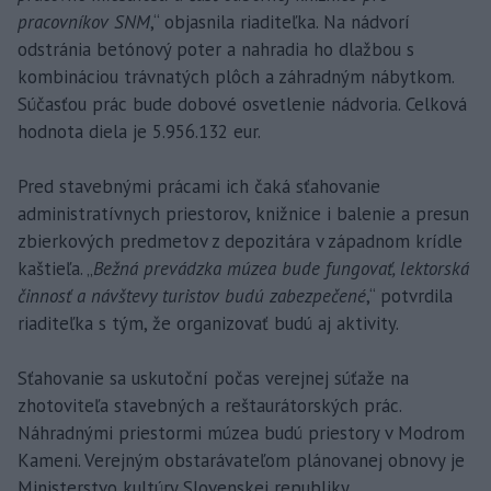
pracovníkov SNM
,“ objasnila riaditeľka. Na nádvorí
odstránia betónový poter a nahradia ho dlažbou s
kombináciou trávnatých plôch a záhradným nábytkom.
Súčasťou prác bude dobové osvetlenie nádvoria. Celková
hodnota diela je 5.956.132 eur.
Pred stavebnými prácami ich čaká sťahovanie
administratívnych priestorov, knižnice i balenie a presun
zbierkových predmetov z depozitára v západnom krídle
kaštieľa. „
Bežná prevádzka múzea bude fungovať, lektorská
činnosť a návštevy turistov budú zabezpečené
,“ potvrdila
riaditeľka s tým, že organizovať budú aj aktivity.
Sťahovanie sa uskutoční počas verejnej súťaže na
zhotoviteľa stavebných a reštaurátorských prác.
Náhradnými priestormi múzea budú priestory v Modrom
Kameni. Verejným obstarávateľom plánovanej obnovy je
Ministerstvo kultúry Slovenskej republiky.