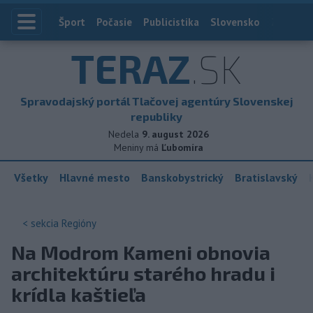
Index
Šport
Počasie
Publicistika
Slovensko
Zahranič
TERAZ
.SK
Spravodajský portál Tlačovej agentúry Slovenskej
republiky
Nedela
9. august 2026
Meniny má
Ľubomíra
Všetky
Hlavné mesto
Banskobystrický
Bratislavský
< sekcia
Regióny
Na Modrom Kameni obnovia
architektúru starého hradu i
krídla kaštieľa