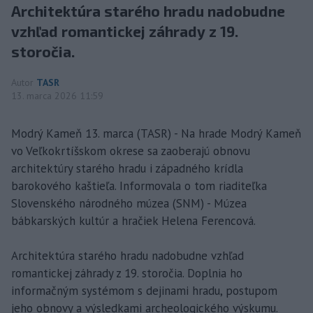
Architektúra starého hradu nadobudne
vzhľad romantickej záhrady z 19.
storočia.
Autor
TASR
13. marca 2026 11:59
Modrý Kameň 13. marca (TASR) - Na hrade Modrý Kameň
vo Veľkokrtíšskom okrese sa zaoberajú obnovu
architektúry starého hradu i západného krídla
barokového kaštieľa. Informovala o tom riaditeľka
Slovenského národného múzea (SNM) - Múzea
bábkarských kultúr a hračiek Helena Ferencová.
Architektúra starého hradu nadobudne vzhľad
romantickej záhrady z 19. storočia. Doplnia ho
informačným systémom s dejinami hradu, postupom
jeho obnovy a výsledkami archeologického výskumu.