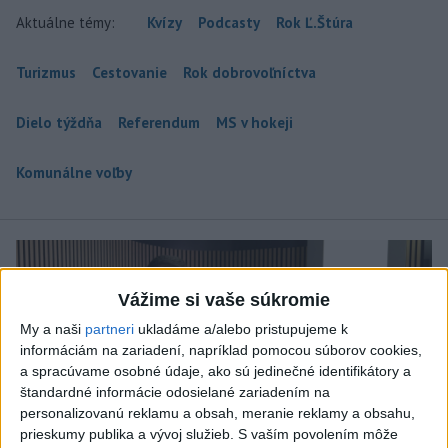
Aktuálne témy:
Kvízy
Podcasty
Rok Ľ.Štúra
Turizmus
Cestovanie
Rok dobrovoľníctva
Dielo týždňa
Referendum
MS v hokeji
Komunálne voľby
Vážime si vaše súkromie
My a naši
partneri
ukladáme a/alebo pristupujeme k
informáciám na zariadení, napríklad pomocou súborov cookies,
a spracúvame osobné údaje, ako sú jedinečné identifikátory a
štandardné informácie odosielané zariadením na
personalizovanú reklamu a obsah, meranie reklamy a obsahu,
prieskumy publika a vývoj služieb.
S vaším povolením môže