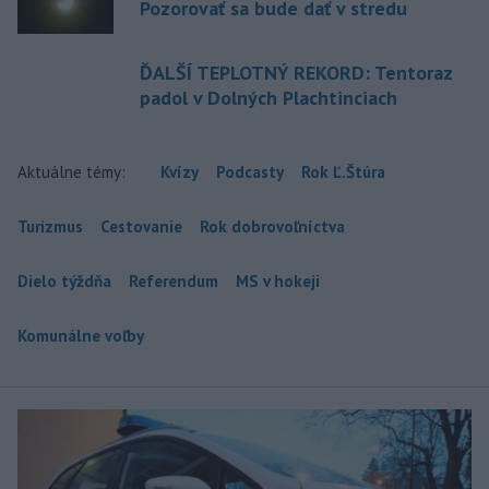
Pozorovať sa bude dať v stredu
ĎALŠÍ TEPLOTNÝ REKORD: Tentoraz
padol v Dolných Plachtinciach
Aktuálne témy:
Kvízy
Podcasty
Rok Ľ.Štúra
Turizmus
Cestovanie
Rok dobrovoľníctva
Dielo týždňa
Referendum
MS v hokeji
Komunálne voľby