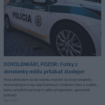
DOVOLENKÁRI, POZOR: Fotky z
dovolenky môžu prilákať zlodejov
Pred odchodom na dovolenku myslite na svoje bezpečie,
nezverejňujte svoju neprítomnosť v reálnom čase a zvážte,
komu umožníte prístup k vašim príspevkom, upozornili
policajti.
dnes 15:15