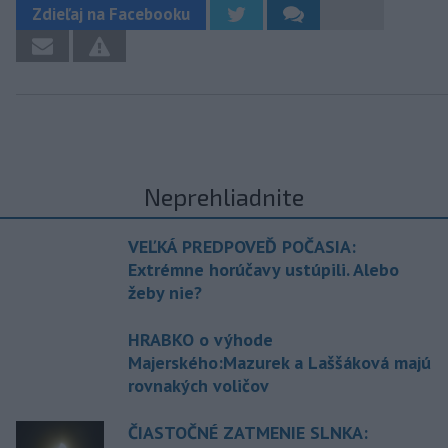
Zdieľaj na Facebooku
Neprehliadnite
VEĽKÁ PREDPOVEĎ POČASIA:
Extrémne horúčavy ustúpili. Alebo
žeby nie?
HRABKO o výhode
Majerského:Mazurek a Laššáková majú
rovnakých voličov
ČIASTOČNÉ ZATMENIE SLNKA: