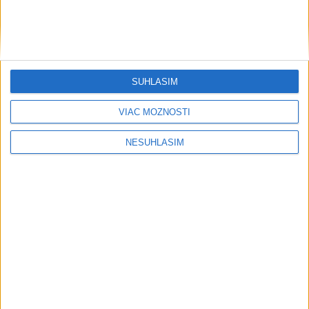
Šport
SÚHLASÍM
....
VIAC MOŽNOSTÍ
NESÚHLASÍM
....