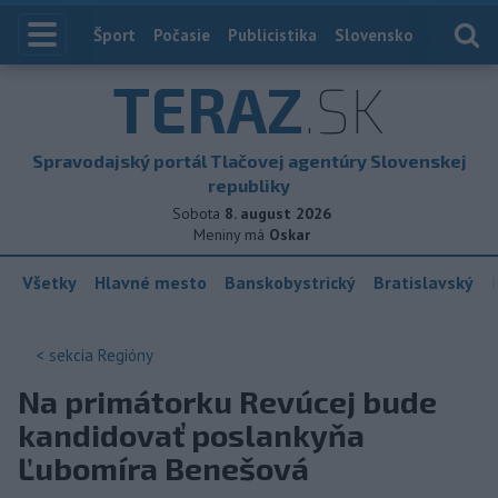
Index
Šport
Počasie
Publicistika
Slovensko
Zahranič
TERAZ
.SK
Spravodajský portál Tlačovej agentúry Slovenskej
republiky
Sobota
8. august 2026
Meniny má
Oskar
Všetky
Hlavné mesto
Banskobystrický
Bratislavský
< sekcia
Regióny
Na primátorku Revúcej bude
kandidovať poslankyňa
Ľubomíra Benešová