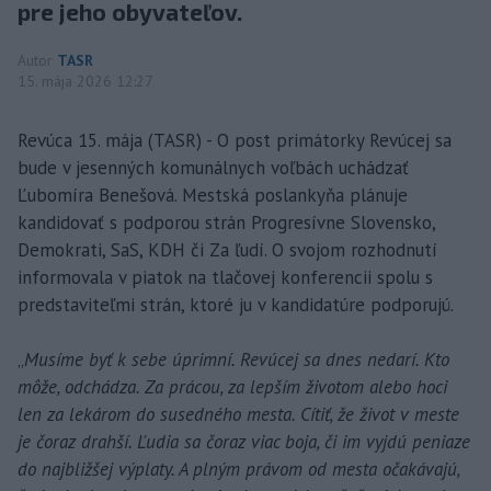
pre jeho obyvateľov.
Autor
TASR
15. mája 2026 12:27
Revúca 15. mája (TASR) - O post primátorky Revúcej sa
bude v jesenných komunálnych voľbách uchádzať
Ľubomíra Benešová. Mestská poslankyňa plánuje
kandidovať s podporou strán Progresívne Slovensko,
Demokrati, SaS, KDH či Za ľudí. O svojom rozhodnutí
informovala v piatok na tlačovej konferencii spolu s
predstaviteľmi strán, ktoré ju v kandidatúre podporujú.
„
Musíme byť k sebe úprimní. Revúcej sa dnes nedarí. Kto
môže, odchádza. Za prácou, za lepším životom alebo hoci
len za lekárom do susedného mesta. Cítiť, že život v meste
je čoraz drahší. Ľudia sa čoraz viac boja, či im vyjdú peniaze
do najbližšej výplaty. A plným právom od mesta očakávajú,