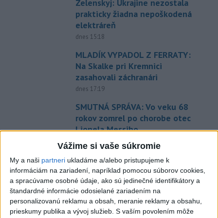
Zelenskyj: Ukrajine nezostala
prakticky žiadna nepoškodená
elektráreň
dnes 15:18
MLADÍK VYPADOL Z FERRATY:
Na Skalke pri Kremnici
zasahovali záchranári
dnes 17:19
SMUTNÁ SPRÁVA: Vo veku 68
rokov zomrel po chorobe otec
Lionela Messiho
aktualizované
dnes 15:34
,
dnes 16:53
Vážime si vaše súkromie
STOVKY NASADENÝCH
My a naši
partneri
ukladáme a/alebo pristupujeme k
HASIČOV: Zasahujú pri lesnom
informáciám na zariadení, napríklad pomocou súborov cookies,
požiari v Andalúzii
a spracúvame osobné údaje, ako sú jedinečné identifikátory a
štandardné informácie odosielané zariadením na
dnes 17:13
personalizovanú reklamu a obsah, meranie reklamy a obsahu,
POŽIAR VO VAŽCI: Zasahovali
prieskumy publika a vývoj služieb.
S vaším povolením môže