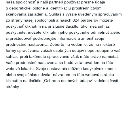
profesionáli, zranila sa jedna
naša spoločnosť a naši partneri používať presné údaje
o geografickej polohe a identifikáciu prostredníctvom
osoba
skenovania zariadenia. Súhlas s vyššie uvedeným spracúvaním
dnes 15:42
zo strany našej spoločnosti a našich 824 partnerov môžete
Práve teraz
poskytnúť kliknutím na príslušné tlačidlo. Skôr než súhlas
poskytnete, môžete kliknutím jeho poskytnutie odmietnuť alebo
-
Na Skalke pri Kremnici pomáhali horskí záchranári v
17:17
si preštudovať podrobnejšie informácie a zmeniť svoje
sobotu
20-ročnému poľskému lezcovi, ktorý vypadol z ferratovej
prednostné nastavenia.
Zoberte na vedomie, že na niektoré
cesty a poranil si obe kolená.
formy spracúvania vašich osobných údajov nepotrebujeme váš
súhlas, proti takémuto spracovaniu však máte právo namietať.
Vaše prednostné nastavenia sa budú vzťahovať len na túto
Viac
Videá a prenosy TASR TV
webovú lokalitu. Svoje nastavenia môžete kedykoľvek zmeniť
alebo svoj súhlas odvolať návratom na túto webovú stránku
kliknutím na tlačidlo „Ochrana osobných údajov“ v dolnej časti
Deväť Slovákov zabojuje na ME v Paríži
stránky.
o čo najlepšie výsledky
Viac
Najčítanejšie
6h
24h
7d