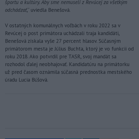
športu a kultúry. Aby sme nemuseli z Revúcej za všetkým
odchádzať
,“ uviedla Benešová.
V ostatných komunálnych voľbách v roku 2022 sa v
Revúcej o post primátora uchádzali traja kandidáti,
Benešová získala vyše 27 percent hlasov. Súčasným
primátorom mesta je Július Buchta, ktorý je vo funkcii od
roku 2018. Ako potvrdil pre TASR, svoj mandát sa
rozhodol ďalej neobhajovať. Kandidatúru na primátorku
už pred časom oznámila súčasná prednostka mestského
úradu Lucia Búšová.