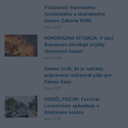
V blízkosti Vojenského
technického a skúšobného
ústavu Záhorie HORÍ
dnes 16:51
MIMORIADNA SITUÁCIA: V obci
Braväcovo likvidujú zvyšky
zhorených budov
dnes 17:06
Hamas tvrdí, že je naďalej
pripravený realizovať plán pre
Pásmo Gazy
dnes 15:25
VODIČI, POZOR: Festival
Lovestream spôsobuje v
Bratislave kolóny
dnes 17:01