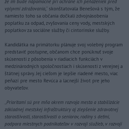
že im bude nápomocné pri ochrane ich peňaženiek pred
vplyvmi zdražovania
,“ skonštatovala Benešová s tým, že
namiesto toho sa občania dočkali zdvojnásobenia
poplatku za odpad, zvyšovania ceny vody, mestských
poplatkov za sociálne služby či cintorínske služby.
Kandidátka na primátorku plánuje svoj volebný program
predstaviť postupne, občanom chce ponúknuť svoje
skúsenosti z pôsobenia v riadiacich funkciách v
medzinárodných spoločnostiach i skúsenosti z verejnej a
štátnej správy. Jej cieľom je lepšie riadené mesto, viac
peňazí pre mesto Revúca a lacnejší život pre jeho
obyvateľov.
„
Prioritami sú pre mňa okrem rozvoja mesta a stabilizácie
základnej mestskej infraštruktúry aj zlepšenie zdravotnej
starostlivosti, starostlivosti o seniorov, rodiny s deťmi,
podpora miestnych podnikateľov v rozvoji služieb, v rozvoji