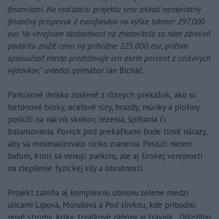
financiami. Na realizáciu projektu sme získali nenávratný
finančný príspevok z eurofondov vo výške takmer 297.000
eur. Vo verejnom obstarávaní na zhotoviteľa sa nám zároveň
podarilo znížiť cenu na približne 225.000 eur, pričom
spoluúčasť mesta predstavuje len osem percent z celkových
výdavkov,“
uviedol primátor Ján Blcháč.
Parkúrové ihrisko zložené z rôznych prekážok, ako sú
betónové bloky, oceľové rúry, hrazdy, múriky a plošiny
poslúži na nácvik skokov, lezenia, šplhania či
balansovania. Povrch pod prekážkami bude tlmiť nárazy,
aby sa minimalizovalo riziko zranenia. Poslúži nielen
ľuďom, ktorí sa venujú parkúru, ale aj širokej verejnosti
na zlepšenie fyzickej sily a obratnosti.
Projekt zahŕňa aj komplexnú obnovu zelene medzi
ulicami Lipová, Morušová a Pod slivkou, kde pribudnú
nové stromy, kríky, trvalkové záhony aj trávnik.
„Dôležitou