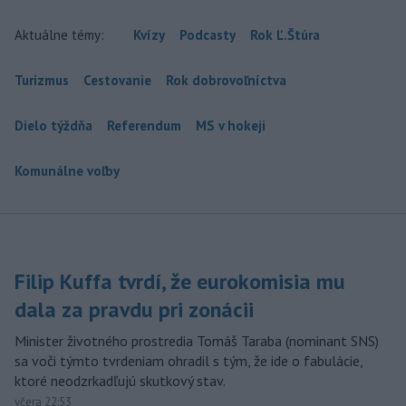
Aktuálne témy:
Kvízy
Podcasty
Rok Ľ.Štúra
Turizmus
Cestovanie
Rok dobrovoľníctva
Dielo týždňa
Referendum
MS v hokeji
Komunálne voľby
Filip Kuffa tvrdí, že eurokomisia mu
dala za pravdu pri zonácii
Minister životného prostredia Tomáš Taraba (nominant SNS)
sa voči týmto tvrdeniam ohradil s tým, že ide o fabulácie,
ktoré neodzrkadľujú skutkový stav.
včera 22:53