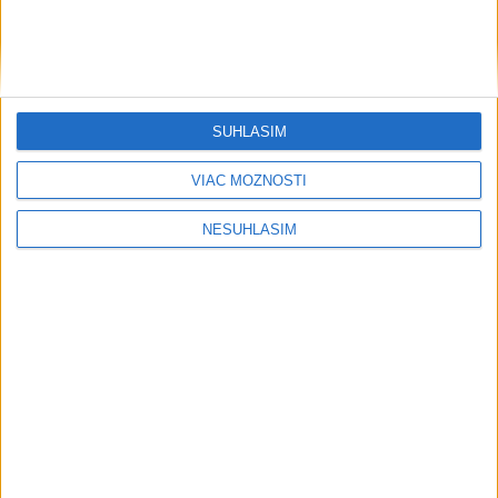
SÚHLASÍM
VIAC MOŽNOSTÍ
NESÚHLASÍM
....