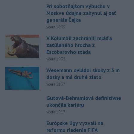
Pri sobotňajšom výbuchu v
Moskve údajne zahynul aj zať
generála Čajka
včera 18:55
V Kolumbii zachránili mláďa
zatúlaného hrocha z
Escobarovho stáda
včera 19:32
Wesemann ovládol skoky z 3 m
dosky a má druhé zlato
včera 21:37
Gutová-Behramiová definitívne
ukončila kariéru
včera 19:17
Európske ligy vyzvali na
reformu riadenia FIFA