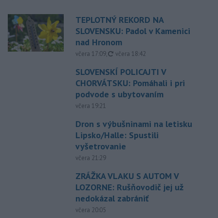
TEPLOTNÝ REKORD NA
SLOVENSKU: Padol v Kamenici
nad Hronom
aktualizované
včera 17:09
,
včera 18:42
SLOVENSKÍ POLICAJTI V
CHORVÁTSKU: Pomáhali i pri
podvode s ubytovaním
včera 19:21
Dron s výbušninami na letisku
Lipsko/Halle: Spustili
vyšetrovanie
včera 21:29
ZRÁŽKA VLAKU S AUTOM V
LOZORNE: Rušňovodič jej už
nedokázal zabrániť
včera 20:05