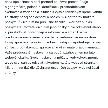
Český herec Vladimír Polívka odmietol
1
naša spoločnosť a naši partneri používať presné údaje
o geografickej polohe a identifikáciu prostredníctvom
zaujímavé filmové projekty
skenovania zariadenia. Súhlas s vyššie uvedeným spracúvaním
zo strany našej spoločnosti a našich 824 partnerov môžete
2
Predstavitelia Mladého Hlasu podali trestné oznámenie
poskytnúť kliknutím na príslušné tlačidlo. Skôr než súhlas
na I. Korčoka
poskytnete, môžete kliknutím jeho poskytnutie odmietnuť alebo
si preštudovať podrobnejšie informácie a zmeniť svoje
3
Mesto Martin vypovedalo zmluvy na tri rozpracované
prednostné nastavenia.
Zoberte na vedomie, že na niektoré
investičné akcie
formy spracúvania vašich osobných údajov nepotrebujeme váš
súhlas, proti takémuto spracovaniu však máte právo namietať.
4
ZRÁŽKA VLAKU S AUTOM V LOZORNE: Rušňovodič jej
Vaše prednostné nastavenia sa budú vzťahovať len na túto
už nedokázal zabrániť
webovú lokalitu. Svoje nastavenia môžete kedykoľvek zmeniť
alebo svoj súhlas odvolať návratom na túto webovú stránku
5
UZAVRETÁ CESTA: Medzi Spišskou Novou Vsou a
kliknutím na tlačidlo „Ochrana osobných údajov“ v dolnej časti
Levočou sa stala nehoda
stránky.
6
ZOO SMÚTI: Extrémne horúčavy neprežili tri levice
7
TEPLOTNÝ REKORD NA SLOVENSKU: Padol v Kamenici
nad Hronom