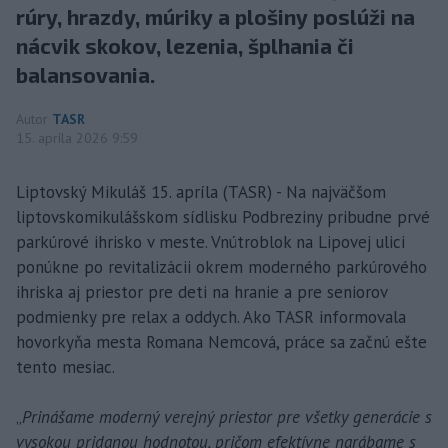
rúry, hrazdy, múriky a plošiny poslúži na
nácvik skokov, lezenia, šplhania či
balansovania.
Autor
TASR
15. apríla 2026 9:59
Liptovský Mikuláš 15. apríla (TASR) - Na najväčšom
liptovskomikulášskom sídlisku Podbreziny pribudne prvé
parkúrové ihrisko v meste. Vnútroblok na Lipovej ulici
ponúkne po revitalizácii okrem moderného parkúrového
ihriska aj priestor pre deti na hranie a pre seniorov
podmienky pre relax a oddych. Ako TASR informovala
hovorkyňa mesta Romana Nemcová, práce sa začnú ešte
tento mesiac.
„
Prinášame moderný verejný priestor pre všetky generácie s
vysokou pridanou hodnotou, pričom efektívne narábame s