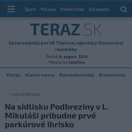
Index
Šport
Počasie
Publicistika
Slovensko
Zahranič
TERAZ
.SK
Spravodajský portál Tlačovej agentúry Slovenskej
republiky
Štvrtok
6. august 2026
Meniny má
Jozefína
Všetky
Hlavné mesto
Banskobystrický
Bratislavský
< sekcia
Regióny
Na sídlisku Podbreziny v L.
Mikuláši pribudne prvé
parkúrové ihrisko