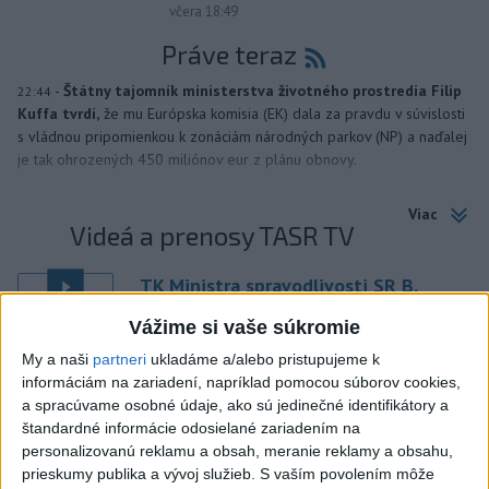
včera 18:49
Práve teraz
-
Štátny tajomník ministerstva životného prostredia Filip
22:44
Kuffa tvrdí,
že mu Európska komisia (EK) dala za pravdu v súvislosti
s vládnou pripomienkou k zonáciám národných parkov (NP) a naďalej
je tak ohrozených 450 miliónov eur z plánu obnovy.
Viac
Videá a prenosy TASR TV
TK Ministra spravodlivosti SR B.
Suska
Vážime si vaše súkromie
My a naši
partneri
ukladáme a/alebo pristupujeme k
Viac
informáciám na zariadení, napríklad pomocou súborov cookies,
Najčítanejšie
a spracúvame osobné údaje, ako sú jedinečné identifikátory a
štandardné informácie odosielané zariadením na
6h
24h
7d
personalizovanú reklamu a obsah, meranie reklamy a obsahu,
prieskumy publika a vývoj služieb.
S vaším povolením môže