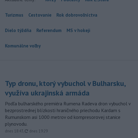
Turizmus
Cestovanie
Rok dobrovoľníctva
Dielo týždňa
Referendum
MS v hokeji
Komunálne voľby
Typ dronu, ktorý vybuchol v Bulharsku,
využíva ukrajinská armáda
Podľa bulharského premiéra Rumena Radeva dron vybuchol v
bezprostrednej blízkosti hraničného priechodu Kardam s
Rumunskom asi 1000 metrov od kompresorovej stanice
plynovodu.
aktualizované
dnes 18:43
,
dnes 19:29