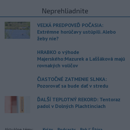
Neprehliadnite
VEĽKÁ PREDPOVEĎ POČASIA:
Extrémne horúčavy ustúpili. Alebo
žeby nie?
HRABKO o výhode
Majerského:Mazurek a Laššáková majú
rovnakých voličov
ČIASTOČNÉ ZATMENIE SLNKA:
Pozorovať sa bude dať v stredu
ĎALŠÍ TEPLOTNÝ REKORD: Tentoraz
padol v Dolných Plachtinciach
Aktuálne témy:
Kvízy
Podcasty
Rok Ľ.Štúra