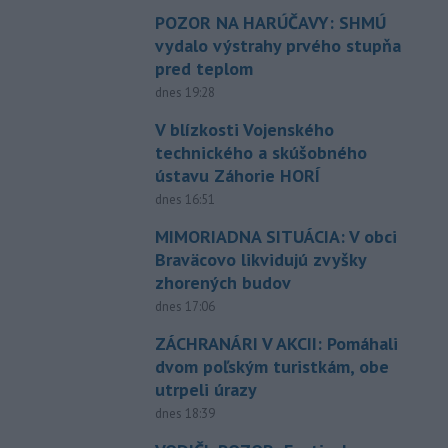
POZOR NA HARÚČAVY: SHMÚ
vydalo výstrahy prvého stupňa
pred teplom
dnes 19:28
V blízkosti Vojenského
technického a skúšobného
ústavu Záhorie HORÍ
dnes 16:51
MIMORIADNA SITUÁCIA: V obci
Braväcovo likvidujú zvyšky
zhorených budov
dnes 17:06
ZÁCHRANÁRI V AKCII: Pomáhali
dvom poľským turistkám, obe
utrpeli úrazy
dnes 18:39