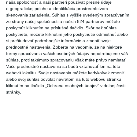
HASIČOV: Zasahujú pri lesnom
naša spoločnosť a naši partneri používať presné údaje
požiari v Andalúzii
o geografickej polohe a identifikáciu prostredníctvom
skenovania zariadenia. Súhlas s vyššie uvedeným spracúvaním
dnes 17:13
zo strany našej spoločnosti a našich 824 partnerov môžete
Práve teraz
poskytnúť kliknutím na príslušné tlačidlo. Skôr než súhlas
poskytnete, môžete kliknutím jeho poskytnutie odmietnuť alebo
-
Výstrahy prvého stupňa pred vysokými teplotami platia
19:26
si preštudovať podrobnejšie informácie a zmeniť svoje
na západe
aj v nedeľu (9. 8.). Teplota tam môže miestami dosiahnuť
prednostné nastavenia.
Zoberte na vedomie, že na niektoré
33 stupňov Celzia.
formy spracúvania vašich osobných údajov nepotrebujeme váš
súhlas, proti takémuto spracovaniu však máte právo namietať.
Viac
Vaše prednostné nastavenia sa budú vzťahovať len na túto
Videá a prenosy TASR TV
webovú lokalitu. Svoje nastavenia môžete kedykoľvek zmeniť
alebo svoj súhlas odvolať návratom na túto webovú stránku
Deväť Slovákov zabojuje na ME v Paríži
kliknutím na tlačidlo „Ochrana osobných údajov“ v dolnej časti
stránky.
o čo najlepšie výsledky
Viac
Najčítanejšie
6h
24h
7d