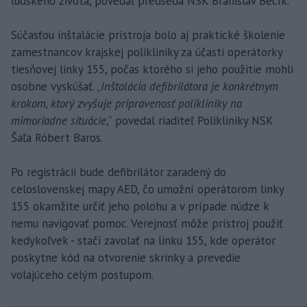
ľudského života, povedal predseda NSK Branislav Becík.
Súčasťou inštalácie prístroja bolo aj praktické školenie
zamestnancov krajskej polikliniky za účasti operátorky
tiesňovej linky 155, počas ktorého si jeho použitie mohli
osobne vyskúšať. „
Inštalácia defibrilátora je konkrétnym
krokom, ktorý zvyšuje pripravenosť polikliniky na
mimoriadne situácie
,“ povedal riaditeľ Polikliniky NSK
Šaľa Róbert Baros.
Po registrácii bude defibrilátor zaradený do
celoslovenskej mapy AED, čo umožní operátorom linky
155 okamžite určiť jeho polohu a v prípade núdze k
nemu navigovať pomoc. Verejnosť môže prístroj použiť
kedykoľvek - stačí zavolať na linku 155, kde operátor
poskytne kód na otvorenie skrinky a prevedie
volajúceho celým postupom.