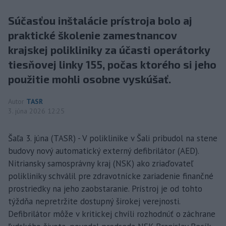
Súčasťou inštalácie prístroja bolo aj
praktické školenie zamestnancov
krajskej polikliniky za účasti operátorky
tiesňovej linky 155, počas ktorého si jeho
použitie mohli osobne vyskúšať.
Autor
TASR
3. júna 2026 12:25
Šaľa 3. júna (TASR) - V poliklinike v Šali pribudol na stene
budovy nový automatický externý defibrilátor (AED).
Nitriansky samosprávny kraj (NSK) ako zriaďovateľ
polikliniky schválil pre zdravotnícke zariadenie finančné
prostriedky na jeho zaobstaranie. Prístroj je od tohto
týždňa nepretržite dostupný širokej verejnosti.
Defibrilátor môže v kritickej chvíli rozhodnúť o záchrane