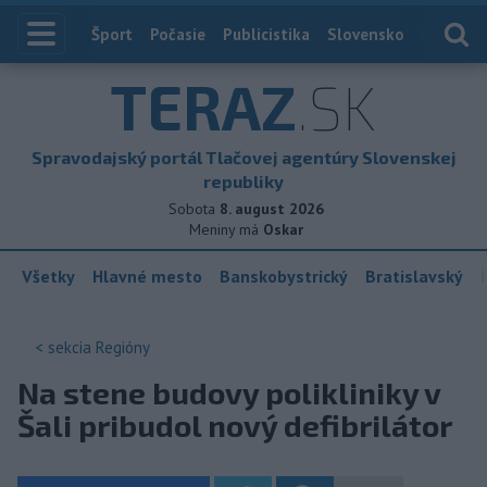
Index
Šport
Počasie
Publicistika
Slovensko
Zahranič
TERAZ
.SK
Spravodajský portál Tlačovej agentúry Slovenskej
republiky
Sobota
8. august 2026
Meniny má
Oskar
Všetky
Hlavné mesto
Banskobystrický
Bratislavský
< sekcia
Regióny
Na stene budovy polikliniky v
Šali pribudol nový defibrilátor