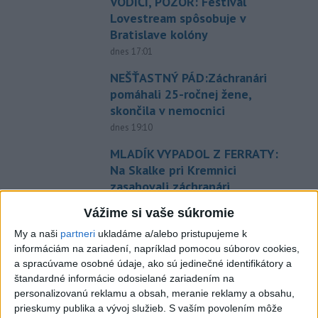
VODIČI, POZOR: Festival
Lovestream spôsobuje v
Bratislave kolóny
dnes 17:01
NEŠŤASTNÝ PÁD:Záchranári
pomáhali 25-ročnej žene,
skončila v nemocnici
dnes 19:10
MLADÍK VYPADOL Z FERRATY:
Na Skalke pri Kremnici
zasahovali záchranári
dnes 17:19
Vážime si vaše súkromie
Omán: Rokovania o
My a naši
partneri
ukladáme a/alebo pristupujeme k
Hormuzskom prielive sú
informáciám na zariadení, napríklad pomocou súborov cookies,
pozitívne a konštruktívne
a spracúvame osobné údaje, ako sú jedinečné identifikátory a
štandardné informácie odosielané zariadením na
dnes 19:24
personalizovanú reklamu a obsah, meranie reklamy a obsahu,
STOVKY NASADENÝCH
prieskumy publika a vývoj služieb.
S vaším povolením môže