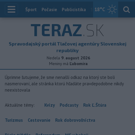
18
°C
Index
Šport
Počasie
Publicistika
Slovensko
Zahranič
TERAZ
.SK
Spravodajský portál Tlačovej agentúry Slovenskej
republiky
Nedela
9. august 2026
Meniny má
Ľubomíra
Úprimne ľutujeme, že sme nenašli odkaz na ktorý ste boli
nasmerovaní, ale stránka ktorú hľadáte pravdepodobne nikdy
neexistovala
Aktuálne témy:
Kvízy
Podcasty
Rok Ľ.Štúra
Turizmus
Cestovanie
Rok dobrovoľníctva