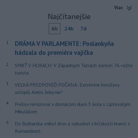
Viac
Najčítanejšie
6h
24h
7d
DRÁMA V PARLAMENTE: Poslankyňa
1
hádzala do premiéra vajíčka
2
SMRŤ V HORÁCH: V Západných Tatrách zomrel 76-ročný
turista
3
VEĽKÁ PREDPOVEĎ POČASIA: Extrémne horúčavy
ustúpili. Alebo žeby nie?
4
Prešov remizoval v domácom dueli 3. kola s Liptovským
Mikulášom
5
Do Bulharska vnikol dron a vybuchol v blízkosti hraníc s
Rumunskom