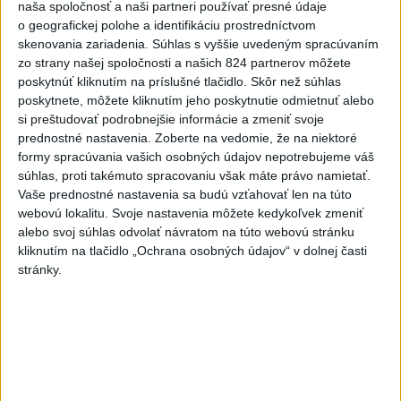
naša spoločnosť a naši partneri používať presné údaje
o geografickej polohe a identifikáciu prostredníctvom
skenovania zariadenia. Súhlas s vyššie uvedeným spracúvaním
zo strany našej spoločnosti a našich 824 partnerov môžete
poskytnúť kliknutím na príslušné tlačidlo. Skôr než súhlas
SMRŤ V HORÁCH: V Západných Tatrách
poskytnete, môžete kliknutím jeho poskytnutie odmietnuť alebo
si preštudovať podrobnejšie informácie a zmeniť svoje
zomrel 76-ročný turista
prednostné nastavenia.
Zoberte na vedomie, že na niektoré
Muža sa na základe telefonickej inštruktáže operátorky
formy spracúvania vašich osobných údajov nepotrebujeme váš
súhlas, proti takémuto spracovaniu však máte právo namietať.
záchrannej zdravotnej služby pokúsili zachrániť riadenou
Vaše prednostné nastavenia sa budú vzťahovať len na túto
resuscitáciou.
webovú lokalitu. Svoje nastavenia môžete kedykoľvek zmeniť
včera 20:04
alebo svoj súhlas odvolať návratom na túto webovú stránku
kliknutím na tlačidlo „Ochrana osobných údajov“ v dolnej časti
Slovensko
stránky.
Fico: Suchá musia viesť k
razantnejšej ochrane vody na
Slovensku
včera 21:39
Polícia vyzýva mladých, aby boli opatrní s požívaním