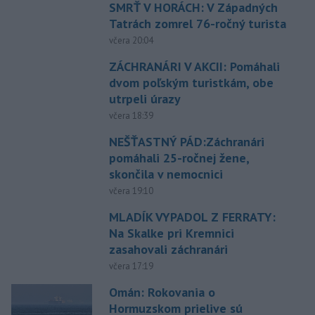
SMRŤ V HORÁCH: V Západných
Tatrách zomrel 76-ročný turista
včera 20:04
ZÁCHRANÁRI V AKCII: Pomáhali
dvom poľským turistkám, obe
utrpeli úrazy
včera 18:39
NEŠŤASTNÝ PÁD:Záchranári
pomáhali 25-ročnej žene,
skončila v nemocnici
včera 19:10
MLADÍK VYPADOL Z FERRATY:
Na Skalke pri Kremnici
zasahovali záchranári
včera 17:19
Omán: Rokovania o
Hormuzskom prielive sú