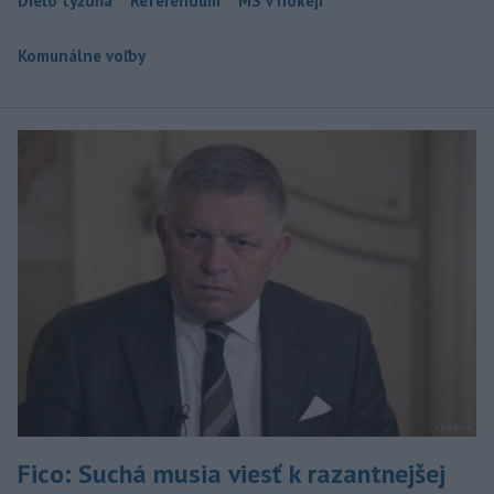
Dielo týždňa
Referendum
MS v hokeji
Komunálne voľby
Fico: Suchá musia viesť k razantnejšej