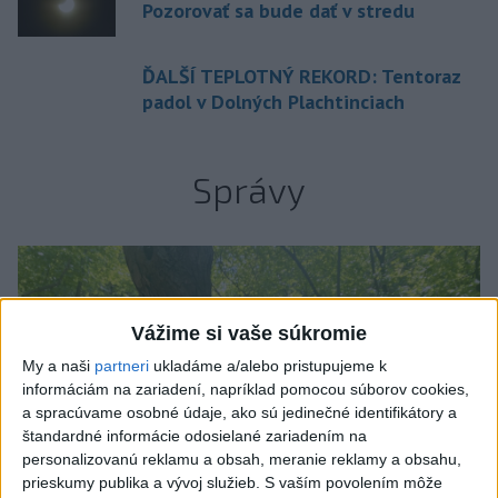
Pozorovať sa bude dať v stredu
ĎALŠÍ TEPLOTNÝ REKORD: Tentoraz
padol v Dolných Plachtinciach
Správy
Vážime si vaše súkromie
My a naši
partneri
ukladáme a/alebo pristupujeme k
informáciám na zariadení, napríklad pomocou súborov cookies,
a spracúvame osobné údaje, ako sú jedinečné identifikátory a
štandardné informácie odosielané zariadením na
personalizovanú reklamu a obsah, meranie reklamy a obsahu,
prieskumy publika a vývoj služieb.
S vaším povolením môže