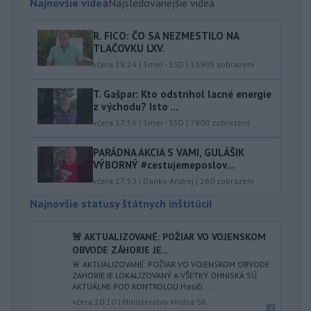
Najnovšie videá
Najsledovanejšie videá
R. FICO: ČO SA NEZMESTILO NA
TLAČOVKU LXV.
včera 18:24
|
Smer - SSD
|
13903
zobrazení
T. Gašpar: Kto odstrihol lacné energie
z východu? Isto ...
včera 17:56
|
Smer - SSD
|
7800
zobrazení
PARÁDNA AKCIA S VAMI, GULÁŠIK
VÝBORNÝ #cestujemeposlov...
včera 17:53
|
Danko Andrej
|
260
zobrazení
Najnovšie statusy štátnych inštitúcií
🚨 AKTUALIZOVANÉ: POŽIAR VO VOJENSKOM
OBVODE ZÁHORIE JE...
🚨 AKTUALIZOVANÉ: POŽIAR VO VOJENSKOM OBVODE
ZÁHORIE JE LOKALIZOVANÝ A VŠETKY OHNISKÁ SÚ
AKTUÁLNE POD KONTROLOU Hasiči ...
včera 20:10
|
Ministerstvo vnútra SR