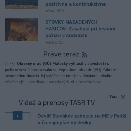
pozitívne a konštruktívne
včera 19:24
STOVKY NASADENÝCH
HASIČOV: Zasahujú pri lesnom
požiari v Andalúzii
včera 17:13
Práve teraz
-
Okresný úrad (OÚ) Malacky vyhlásil v súvislosti s
21:43
požiarom
veľkého rozsahu vo Vojenskom obvode (VO) Záhorie
mimoriadnu situáciu. Jej vyhlásenie umožní v dotknutej lokalite
efektívnejšiu koordináciu nasadených síl a prostriedkov.
Viac
Videá a prenosy TASR TV
Deväť Slovákov zabojuje na ME v Paríži
o čo najlepšie výsledky