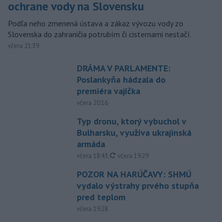
ochrane vody na Slovensku
Podľa neho zmenená ústava a zákaz vývozu vody zo
Slovenska do zahraničia potrubím či cisternami nestačí.
včera 21:39
DRÁMA V PARLAMENTE:
Poslankyňa hádzala do
premiéra vajíčka
včera 20:16
Typ dronu, ktorý vybuchol v
Bulharsku, využíva ukrajinská
armáda
aktualizované
včera 18:43
,
včera 19:29
POZOR NA HARÚČAVY: SHMÚ
vydalo výstrahy prvého stupňa
pred teplom
včera 19:28