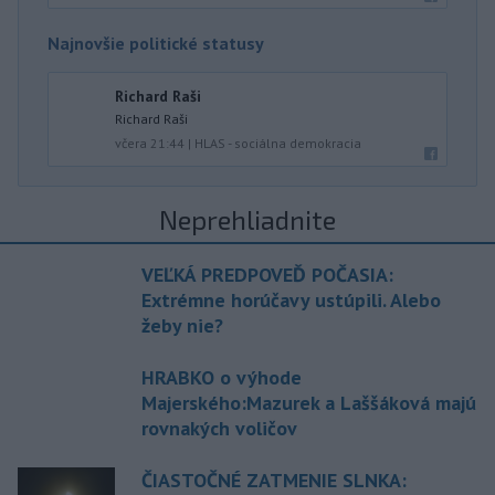
Najnovšie politické statusy
Richard Raši
Richard Raši
včera 21:44
|
HLAS - sociálna demokracia
Neprehliadnite
VEĽKÁ PREDPOVEĎ POČASIA:
Extrémne horúčavy ustúpili. Alebo
žeby nie?
HRABKO o výhode
Majerského:Mazurek a Laššáková majú
rovnakých voličov
ČIASTOČNÉ ZATMENIE SLNKA: