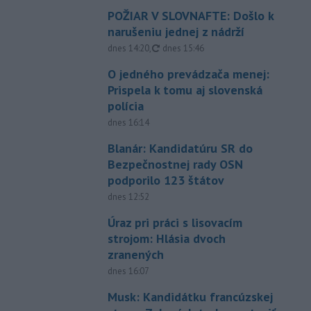
POŽIAR V SLOVNAFTE: Došlo k
narušeniu jednej z nádrží
aktualizované
dnes 14:20
,
dnes 15:46
O jedného prevádzača menej:
Prispela k tomu aj slovenská
polícia
dnes 16:14
Blanár: Kandidatúru SR do
Bezpečnostnej rady OSN
podporilo 123 štátov
dnes 12:52
Úraz pri práci s lisovacím
strojom: Hlásia dvoch
zranených
dnes 16:07
Musk: Kandidátku francúzskej