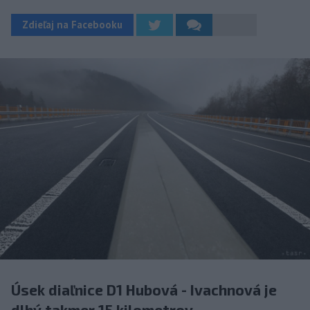
Zdieľaj na Facebooku
Úsek diaľnice D1 Hubová - Ivachnová je
dlhý takmer 15 kilometrov.