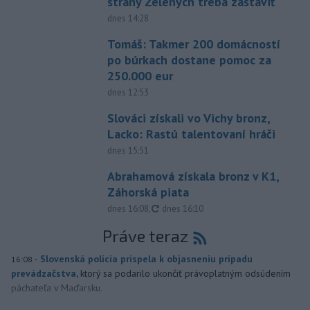
strany Zelených treba zastaviť
dnes 14:28
Tomáš: Takmer 200 domácností
po búrkach dostane pomoc za
250.000 eur
dnes 12:53
Slováci získali vo Vichy bronz,
Lacko: Rastú talentovaní hráči
dnes 15:51
Abrahamová získala bronz v K1,
Záhorská piata
aktualizované
dnes 16:08
,
dnes 16:10
Práve teraz
-
Slovenská polícia prispela k objasneniu prípadu
16:08
prevádzačstva,
ktorý sa podarilo ukončiť právoplatným odsúdením
páchateľa v Maďarsku.