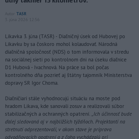
Autor
TASR
3. júna 2026 12:56
Likavka 3. júna (TASR) - Diaľničný úsek od Hubovej po
Likavku by sa čoskoro mohol kolaudovať. Národná
diaľničná spoločnosť (NDS) o tom informovala v stredu
na sociálnej sieti po kontrolnom dni na úseku diaľnice
D1 Hubová - Ivachnová. Na práce sa bol počas
kontrolného dňa pozrieť aj štátny tajomník Ministerstva
dopravy SR Igor Choma.
Diaľničiari stále vyhodnocujú situáciu na moste pod
hradom Likava, kde sanovali zosuv a realizovali súbor
stabilizačných a ochranných opatrení.
„Ich účinnosť bude
ďalej sledovaná aj v najbližších týždňoch. Projektanti na
stretnutí odprezentovali, v akom stave je príprava
odvodňovacích opatrení a z čoho vychádzajú pri