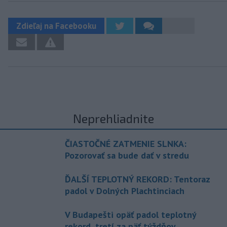
Zdieľaj na Facebooku
Neprehliadnite
ČIASTOČNÉ ZATMENIE SLNKA:
Pozorovať sa bude dať v stredu
ĎALŠÍ TEPLOTNÝ REKORD: Tentoraz
padol v Dolných Plachtinciach
V Budapešti opäť padol teplotný
rekord, tretí za päť týždňov