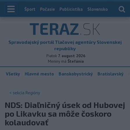
Index
Šport
Počasie
Publicistika
Slovensko
Zahranič
TERAZ
.SK
Spravodajský portál Tlačovej agentúry Slovenskej
republiky
Piatok
7. august 2026
Meniny má
Štefánia
Všetky
Hlavné mesto
Banskobystrický
Bratislavský
< sekcia
Regióny
NDS: Diaľničný úsek od Hubovej
po Likavku sa môže čoskoro
kolaudovať