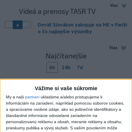
Viac
Videá a prenosy TASR TV
Deväť Slovákov zabojuje na ME v Paríži
o čo najlepšie výsledky
Viac
Najčítanejšie
6h
24h
7d
Horúčavy vystriedajú búrky: Výstrahy
1
Vážime si vaše súkromie
vydali vo viacerých okresoch
My a naši
partneri
ukladáme a/alebo pristupujeme k
2
POŽIAR V SLOVNAFTE: Došlo k narušeniu jednej z nádrží
informáciám na zariadení, napríklad pomocou súborov cookies,
a spracúvame osobné údaje, ako sú jedinečné identifikátory a
3
POŽIAR PRI BRATISLAVE: Plamene pohltili skládku
štandardné informácie odosielané zariadením na
odpadu
personalizovanú reklamu a obsah, meranie reklamy a obsahu,
prieskumy publika a vývoj služieb.
S vaším povolením môže
4