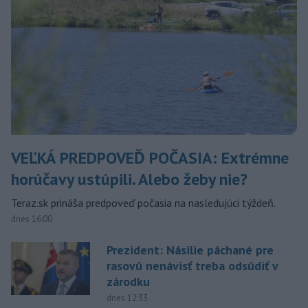
VEĽKÁ PREDPOVEĎ POČASIA: Extrémne
horúčavy ustúpili. Alebo žeby nie?
Teraz.sk prináša predpoveď počasia na nasledujúci týždeň.
dnes 16:00
Prezident: Násilie páchané pre
rasovú nenávisť treba odsúdiť v
zárodku
dnes 12:33