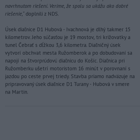
navrhnutom riešení. Veríme, že spolu sa ukážu ako dobré
riešenie,“
doplnili z NDS.
Úsek diaľnice D1 Hubová - Ivachnová je dlhý takmer 15
kilometrov. Jeho súčasťou je 19 mostov, tri križovatky a
tunel Čebrať s dĺžkou 3,6 kilometra. Diaľničný úsek
vytvorí obchvat mesta Ružomberok a po dobudovaní sa
napojí na štvorprúdovú diaľnicu do Košíc. Diaľnica pri
Ružomberku ušetrí motoristom 16 minút v porovnaní s
jazdou po ceste prvej triedy. Stavba priamo nadväzuje na
pripravovaný úsek diaľnice D1 Turany - Hubová v smere
na Martin.