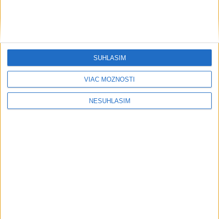
SÚHLASÍM
VIAC MOŽNOSTÍ
....
NESÚHLASÍM