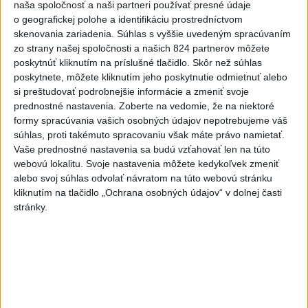
ČIASTOČNÉ ZATMENIE SLNKA: Pozorovať sa bude dať v
naša spoločnosť a naši partneri používať presné údaje
stredu
o geografickej polohe a identifikáciu prostredníctvom
skenovania zariadenia. Súhlas s vyššie uvedeným spracúvaním
5
ÚPLNÉ ZATMENIE SLNKA: Časť Európy zahalí tma,
zo strany našej spoločnosti a našich 824 partnerov môžete
hrozia dôsledky
poskytnúť kliknutím na príslušné tlačidlo. Skôr než súhlas
poskytnete, môžete kliknutím jeho poskytnutie odmietnuť alebo
6
Kruhová križovatka v Poprade v smere z Hozelca bude
si preštudovať podrobnejšie informácie a zmeniť svoje
hotová budúci rok
prednostné nastavenia.
Zoberte na vedomie, že na niektoré
formy spracúvania vašich osobných údajov nepotrebujeme váš
7
TRAGÉDIA NA DUNAJI: Muž sa išiel okúpať, z vody viac
súhlas, proti takémuto spracovaniu však máte právo namietať.
nevyšiel
Vaše prednostné nastavenia sa budú vzťahovať len na túto
webovú lokalitu. Svoje nastavenia môžete kedykoľvek zmeniť
alebo svoj súhlas odvolať návratom na túto webovú stránku
Najnovšie správy na Teraz.sk
kliknutím na tlačidlo „Ochrana osobných údajov“ v dolnej časti
stránky.
Vyhlásenia
Priame prenosy z Národnej rady SR
Politika na sociálnych sieťach