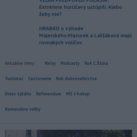
Extrémne horúčavy ustúpili. Alebo
žeby nie?
HRABKO o výhode
Majerského:Mazurek a Laššáková majú
rovnakých voličov
Aktuálne témy:
Kvízy
Podcasty
Rok Ľ.Štúra
Turizmus
Cestovanie
Rok dobrovoľníctva
Dielo týždňa
Referendum
MS v hokeji
Komunálne voľby