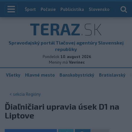
Index
Šport
Počasie
Publicistika
Slovensko
Zahranič
TERAZ
.SK
Spravodajský portál Tlačovej agentúry Slovenskej
republiky
Pondelok
10. august 2026
Meniny má
Vavrinec
Všetky
Hlavné mesto
Banskobystrický
Bratislavský
< sekcia
Regióny
Ďiaľničiari upravia úsek D1 na
Liptove