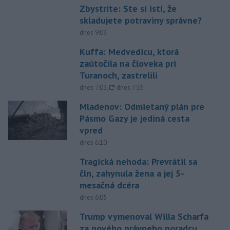
Zbystrite: Ste si istí, že
skladujete potraviny správne?
dnes 9:03
Kuffa: Medvedicu, ktorá
zaútočila na človeka pri
Turanoch, zastrelili
aktualizované
dnes 7:03
,
dnes 7:35
Mladenov: Odmietaný plán pre
Pásmo Gazy je jediná cesta
vpred
dnes 6:10
Tragická nehoda: Prevrátil sa
čln, zahynula žena a jej 5-
mesačná dcéra
dnes 6:05
Trump vymenoval Willa Scharfa
za nového právneho poradcu