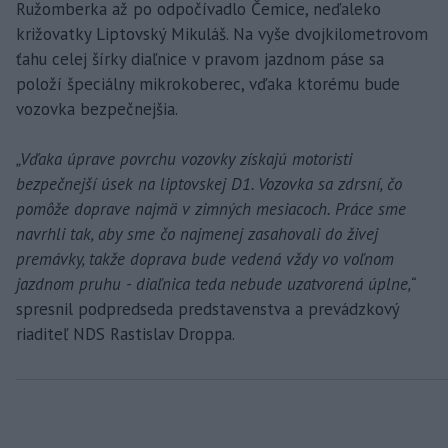
Ružomberka až po odpočívadlo Čemice, neďaleko
križovatky Liptovský Mikuláš. Na vyše dvojkilometrovom
ťahu celej šírky diaľnice v pravom jazdnom páse sa
položí špeciálny mikrokoberec, vďaka ktorému bude
vozovka bezpečnejšia.
„Vďaka úprave povrchu vozovky získajú motoristi
bezpečnejší úsek na liptovskej D1. Vozovka sa zdrsní, čo
pomôže doprave najmä v zimných mesiacoch. Práce sme
navrhli tak, aby sme čo najmenej zasahovali do živej
premávky, takže doprava bude vedená vždy vo voľnom
jazdnom pruhu - diaľnica teda nebude uzatvorená úplne,“
spresnil podpredseda predstavenstva a prevádzkový
riaditeľ NDS Rastislav Droppa.