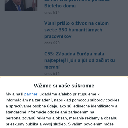
Bieleho domu
dnes 6:14
Vlani prišlo o život na celom
svete 350 humanitárnych
pracovníkov
dnes 6:20
C3S: Západná Európa mala
najteplejší jún a júl od začiatku
meraní
dnes 6:16
Kapustíková 10. v Courcheveli,
Vážime si vaše súkromie
vytvorila slovenský rekord
My a naši
partneri
ukladáme a/alebo pristupujeme k
dnes 8:02
informáciám na zariadení, napríklad pomocou súborov cookies,
a spracúvame osobné údaje, ako sú jedinečné identifikátory a
Skalica prelomila žilinskú
štandardné informácie odosielané zariadením na
kliatbu, zažíva historicky
personalizovanú reklamu a obsah, meranie reklamy a obsahu,
najlepší štart
prieskumy publika a vývoj služieb.
S vaším povolením môže