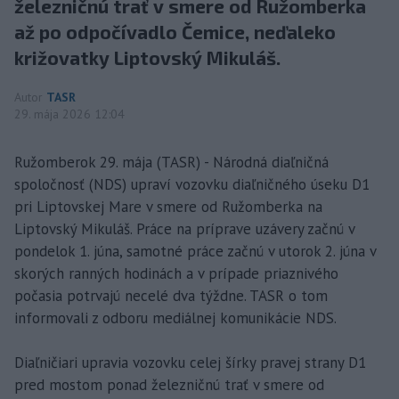
železničnú trať v smere od Ružomberka
až po odpočívadlo Čemice, neďaleko
križovatky Liptovský Mikuláš.
Autor
TASR
29. mája 2026 12:04
Ružomberok 29. mája (TASR) - Národná diaľničná
spoločnosť (NDS) upraví vozovku diaľničného úseku D1
pri Liptovskej Mare v smere od Ružomberka na
Liptovský Mikuláš. Práce na príprave uzávery začnú v
pondelok 1. júna, samotné práce začnú v utorok 2. júna v
skorých ranných hodinách a v prípade priaznivého
počasia potrvajú necelé dva týždne. TASR o tom
informovali z odboru mediálnej komunikácie NDS.
Diaľničiari upravia vozovku celej šírky pravej strany D1
pred mostom ponad železničnú trať v smere od