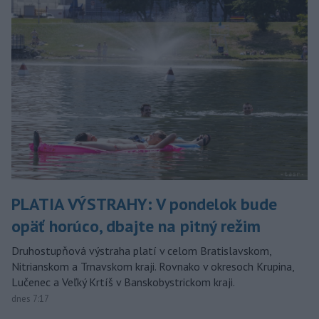
PLATIA VÝSTRAHY: V pondelok bude
opäť horúco, dbajte na pitný režim
Druhostupňová výstraha platí v celom Bratislavskom,
Nitrianskom a Trnavskom kraji. Rovnako v okresoch Krupina,
Lučenec a Veľký Krtíš v Banskobystrickom kraji.
dnes 7:17