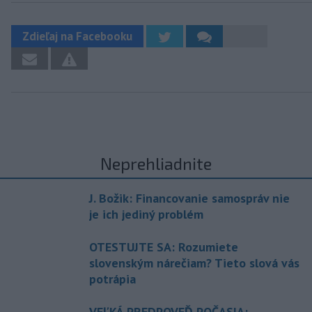
Zdieľaj na Facebooku
Neprehliadnite
J. Božik: Financovanie samospráv nie
je ich jediný problém
OTESTUJTE SA: Rozumiete
slovenským nárečiam? Tieto slová vás
potrápia
VEĽKÁ PREDPOVEĎ POČASIA: