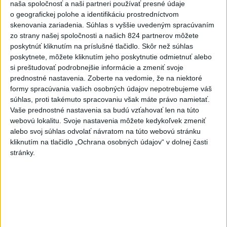
naša spoločnosť a naši partneri používať presné údaje
dnes 7:44
o geografickej polohe a identifikáciu prostredníctvom
Práve teraz
skenovania zariadenia. Súhlas s vyššie uvedeným spracúvaním
zo strany našej spoločnosti a našich 824 partnerov môžete
-
Na Slovensku v júli zbankrotovalo 612 dlžníkov, ide zatiaľ
10:11
poskytnúť kliknutím na príslušné tlačidlo. Skôr než súhlas
o najvyšší
počet v rámci tohto roka a zároveň od októbra 2025,
poskytnete, môžete kliknutím jeho poskytnutie odmietnuť alebo
ukazujú dáta správcu úverových registrov, spoločnosti CRIF - Slovak
si preštudovať podrobnejšie informácie a zmeniť svoje
Credit Bureau.
prednostné nastavenia.
Zoberte na vedomie, že na niektoré
formy spracúvania vašich osobných údajov nepotrebujeme váš
Viac
súhlas, proti takémuto spracovaniu však máte právo namietať.
Videá a prenosy TASR TV
Vaše prednostné nastavenia sa budú vzťahovať len na túto
webovú lokalitu. Svoje nastavenia môžete kedykoľvek zmeniť
Deväť Slovákov zabojuje na ME v Paríži
alebo svoj súhlas odvolať návratom na túto webovú stránku
o čo najlepšie výsledky
kliknutím na tlačidlo „Ochrana osobných údajov“ v dolnej časti
stránky.
Viac
Najčítanejšie
6h
24h
7d