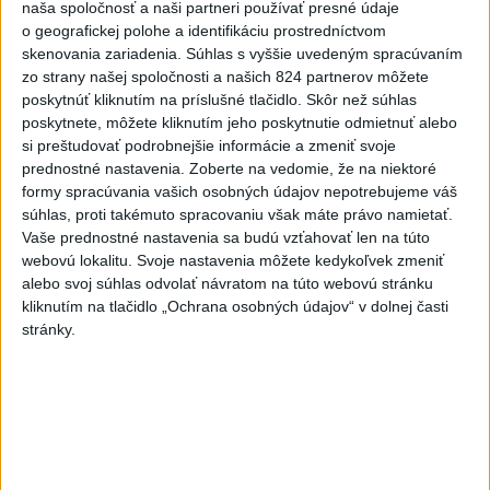
Práve teraz
naša spoločnosť a naši partneri používať presné údaje
o geografickej polohe a identifikáciu prostredníctvom
-
Okresný úrad (OÚ) Malacky vyhlásil v súvislosti s
21:43
skenovania zariadenia. Súhlas s vyššie uvedeným spracúvaním
požiarom
veľkého rozsahu vo Vojenskom obvode (VO) Záhorie
zo strany našej spoločnosti a našich 824 partnerov môžete
mimoriadnu situáciu. Jej vyhlásenie umožní v dotknutej lokalite
poskytnúť kliknutím na príslušné tlačidlo. Skôr než súhlas
efektívnejšiu koordináciu nasadených síl a prostriedkov.
poskytnete, môžete kliknutím jeho poskytnutie odmietnuť alebo
si preštudovať podrobnejšie informácie a zmeniť svoje
Viac
prednostné nastavenia.
Zoberte na vedomie, že na niektoré
Videá a prenosy TASR TV
formy spracúvania vašich osobných údajov nepotrebujeme váš
súhlas, proti takémuto spracovaniu však máte právo namietať.
Deväť Slovákov zabojuje na ME v Paríži
Vaše prednostné nastavenia sa budú vzťahovať len na túto
o čo najlepšie výsledky
webovú lokalitu. Svoje nastavenia môžete kedykoľvek zmeniť
alebo svoj súhlas odvolať návratom na túto webovú stránku
kliknutím na tlačidlo „Ochrana osobných údajov“ v dolnej časti
Viac
stránky.
Najčítanejšie
6h
24h
7d
DRÁMA V PARLAMENTE: Poslankyňa
1
hádzala do premiéra vajíčka