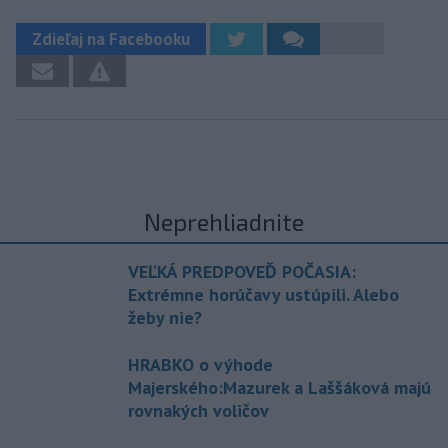
Zdieľaj na Facebooku
Neprehliadnite
VEĽKÁ PREDPOVEĎ POČASIA:
Extrémne horúčavy ustúpili. Alebo
žeby nie?
HRABKO o výhode
Majerského:Mazurek a Laššáková majú
rovnakých voličov