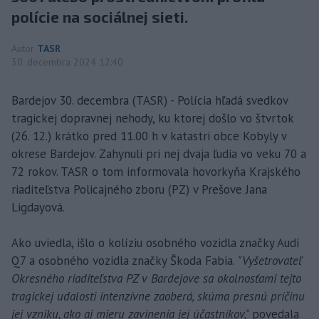
polície na sociálnej sieti.
Autor
TASR
30. decembra 2024 12:40
Bardejov 30. decembra (TASR) - Polícia hľadá svedkov
tragickej dopravnej nehody, ku ktorej došlo vo štvrtok
(26. 12.) krátko pred 11.00 h v katastri obce Kobyly v
okrese Bardejov. Zahynuli pri nej dvaja ľudia vo veku 70 a
72 rokov. TASR o tom informovala hovorkyňa Krajského
riaditeľstva Policajného zboru (PZ) v Prešove Jana
Ligdayová.
Ako uviedla, išlo o kolíziu osobného vozidla značky Audi
Q7 a osobného vozidla značky Škoda Fabia.
"Vyšetrovateľ
Okresného riaditeľstva PZ v Bardejove sa okolnosťami tejto
tragickej udalosti intenzívne zaoberá, skúma presnú príčinu
jej vzniku, ako aj mieru zavinenia jej účastníkov,"
povedala