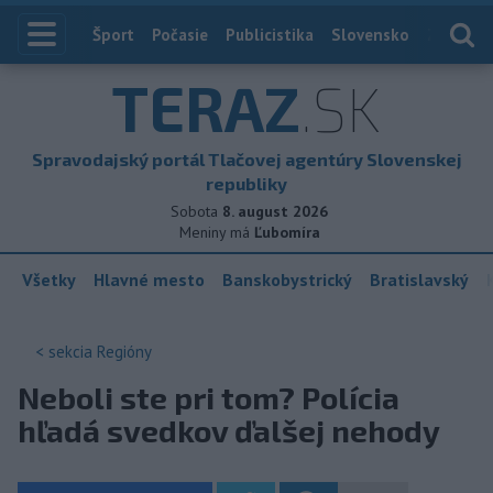
Index
Šport
Počasie
Publicistika
Slovensko
Zahranič
TERAZ
.SK
Spravodajský portál Tlačovej agentúry Slovenskej
republiky
Sobota
8. august 2026
Meniny má
Ľubomíra
Všetky
Hlavné mesto
Banskobystrický
Bratislavský
< sekcia
Regióny
Neboli ste pri tom? Polícia
hľadá svedkov ďalšej nehody