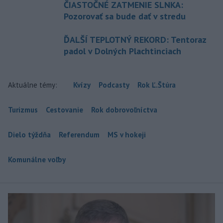
ČIASTOČNÉ ZATMENIE SLNKA:
Pozorovať sa bude dať v stredu
ĎALŠÍ TEPLOTNÝ REKORD: Tentoraz
padol v Dolných Plachtinciach
Aktuálne témy:
Kvízy
Podcasty
Rok Ľ.Štúra
Turizmus
Cestovanie
Rok dobrovoľníctva
Dielo týždňa
Referendum
MS v hokeji
Komunálne voľby