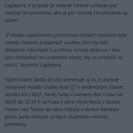
Ligdayová. V prípade je vedené trestné stíhanie pre
trestný čin usmrtenia, ako aj pre trestný čin ublíženia na
zdraví.
"Z dôvodu objektívneho prešetrenia všetkých okolností tejto
nehody žiadame prípadných svedkov, ktorí by mali
akékoľvek informácie k priebehu nehody alebo sa v tom
čase nachádzali na uvedenom mieste, aby sa prihlásili na
polícii,"
doplnila Ligdayová.
Vyšetrovateľ podľa jej slov preveruje aj to, či osobné
motorové vozidlo značky Audi Q7 s evidenčným číslom
vozidla AA-240LF, bielej farby v uvedený deň v čase od
10.00 do 10.50 h na trase z obce Nová Kelča v okrese
Vranov nad Topľou do obce Kobyly v okrese Bardejov
počas jazdy ohrozilo aj iných účastníkov cestnej
premávky.