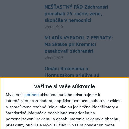
NEŠŤASTNÝ PÁD:Záchranári
pomáhali 25-ročnej žene,
skončila v nemocnici
včera 19:10
MLADÍK VYPADOL Z FERRATY:
Na Skalke pri Kremnici
zasahovali záchranári
včera 17:19
Omán: Rokovania o
Hormuzskom prielive sú
pozitívne a konštruktívne
Vážime si vaše súkromie
včera 19:24
My a naši
partneri
ukladáme a/alebo pristupujeme k
STOVKY NASADENÝCH
informáciám na zariadení, napríklad pomocou súborov cookies,
HASIČOV: Zasahujú pri lesnom
a spracúvame osobné údaje, ako sú jedinečné identifikátory a
požiari v Andalúzii
štandardné informácie odosielané zariadením na
personalizovanú reklamu a obsah, meranie reklamy a obsahu,
včera 17:13
prieskumy publika a vývoj služieb.
S vaším povolením môže