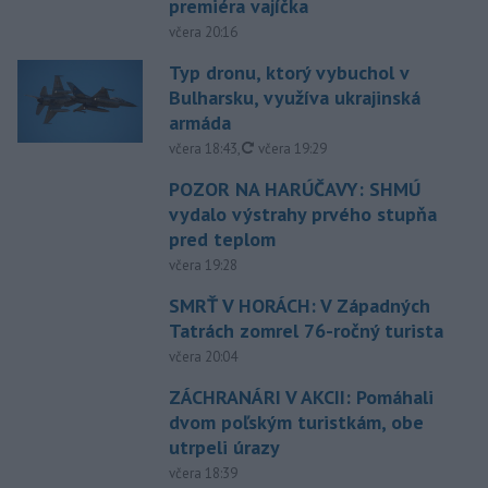
premiéra vajíčka
včera 20:16
Typ dronu, ktorý vybuchol v
Bulharsku, využíva ukrajinská
armáda
aktualizované
včera 18:43
,
včera 19:29
POZOR NA HARÚČAVY: SHMÚ
vydalo výstrahy prvého stupňa
pred teplom
včera 19:28
SMRŤ V HORÁCH: V Západných
Tatrách zomrel 76-ročný turista
včera 20:04
ZÁCHRANÁRI V AKCII: Pomáhali
dvom poľským turistkám, obe
utrpeli úrazy
včera 18:39