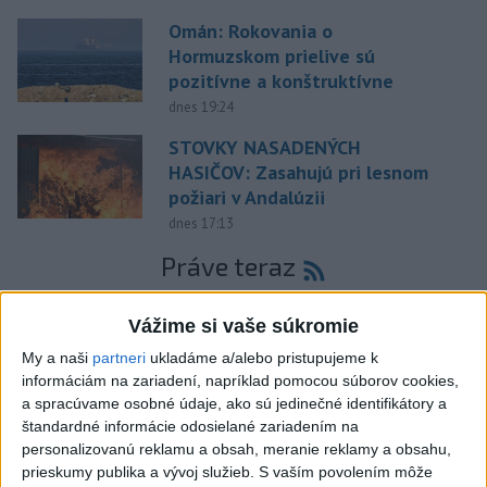
Omán: Rokovania o
Hormuzskom prielive sú
pozitívne a konštruktívne
dnes 19:24
STOVKY NASADENÝCH
HASIČOV: Zasahujú pri lesnom
požiari v Andalúzii
dnes 17:13
Práve teraz
-
V Západných Tatrách na turistickom chodníku nad
20:02
Vážime si vaše súkromie
Ťatliakovou
chatou smerom k Roháčskym plesám zomrel v sobotu
76-ročný slovenský turista.
My a naši
partneri
ukladáme a/alebo pristupujeme k
informáciám na zariadení, napríklad pomocou súborov cookies,
Viac
a spracúvame osobné údaje, ako sú jedinečné identifikátory a
Videá a prenosy TASR TV
štandardné informácie odosielané zariadením na
personalizovanú reklamu a obsah, meranie reklamy a obsahu,
Deväť Slovákov zabojuje na ME v Paríži
prieskumy publika a vývoj služieb.
S vaším povolením môže