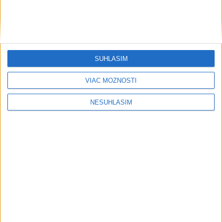
SÚHLASÍM
VIAC MOŽNOSTÍ
NESÚHLASÍM
....