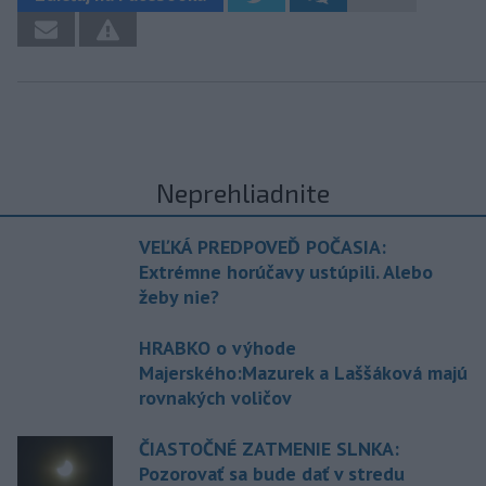
Neprehliadnite
VEĽKÁ PREDPOVEĎ POČASIA:
Extrémne horúčavy ustúpili. Alebo
žeby nie?
HRABKO o výhode
Majerského:Mazurek a Laššáková majú
rovnakých voličov
ČIASTOČNÉ ZATMENIE SLNKA:
Pozorovať sa bude dať v stredu