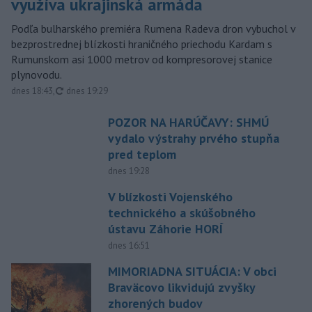
využíva ukrajinská armáda
Podľa bulharského premiéra Rumena Radeva dron vybuchol v
bezprostrednej blízkosti hraničného priechodu Kardam s
Rumunskom asi 1000 metrov od kompresorovej stanice
plynovodu.
aktualizované
dnes 18:43
,
dnes 19:29
POZOR NA HARÚČAVY: SHMÚ
vydalo výstrahy prvého stupňa
pred teplom
dnes 19:28
V blízkosti Vojenského
technického a skúšobného
ústavu Záhorie HORÍ
dnes 16:51
MIMORIADNA SITUÁCIA: V obci
Braväcovo likvidujú zvyšky
zhorených budov