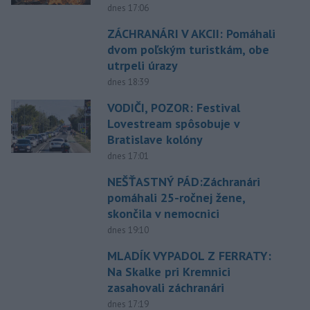
dnes 17:06
ZÁCHRANÁRI V AKCII: Pomáhali
dvom poľským turistkám, obe
utrpeli úrazy
dnes 18:39
VODIČI, POZOR: Festival
Lovestream spôsobuje v
Bratislave kolóny
dnes 17:01
NEŠŤASTNÝ PÁD:Záchranári
pomáhali 25-ročnej žene,
skončila v nemocnici
dnes 19:10
MLADÍK VYPADOL Z FERRATY:
Na Skalke pri Kremnici
zasahovali záchranári
dnes 17:19