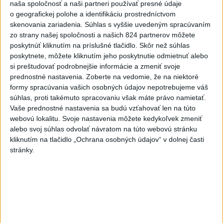
naša spoločnosť a naši partneri používať presné údaje
o čo najlepšie výsledky
o geografickej polohe a identifikáciu prostredníctvom
skenovania zariadenia. Súhlas s vyššie uvedeným spracúvaním
zo strany našej spoločnosti a našich 824 partnerov môžete
Viac
poskytnúť kliknutím na príslušné tlačidlo. Skôr než súhlas
Najčítanejšie
poskytnete, môžete kliknutím jeho poskytnutie odmietnuť alebo
si preštudovať podrobnejšie informácie a zmeniť svoje
6h
24h
7d
prednostné nastavenia.
Zoberte na vedomie, že na niektoré
formy spracúvania vašich osobných údajov nepotrebujeme váš
Do Bulharska vnikol dron a vybuchol v
1
súhlas, proti takémuto spracovaniu však máte právo namietať.
Vaše prednostné nastavenia sa budú vzťahovať len na túto
blízkosti hraníc s Rumunskom
webovú lokalitu. Svoje nastavenia môžete kedykoľvek zmeniť
alebo svoj súhlas odvolať návratom na túto webovú stránku
2
V blízkosti Vojenského technického a skúšobného ústavu
kliknutím na tlačidlo „Ochrana osobných údajov“ v dolnej časti
Záhorie HORÍ
stránky.
3
ČIASTOČNÉ ZATMENIE SLNKA: Pozorovať sa bude dať v
stredu
4
Prehliadka Smoleníc predstaví hradisko, zámok i prírodu
Malých Karpát