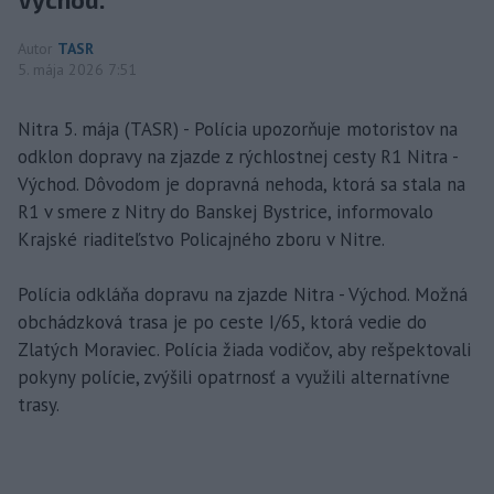
Autor
TASR
5. mája 2026 7:51
Nitra 5. mája (TASR) - Polícia upozorňuje motoristov na
odklon dopravy na zjazde z rýchlostnej cesty R1 Nitra -
Východ. Dôvodom je dopravná nehoda, ktorá sa stala na
R1 v smere z Nitry do Banskej Bystrice, informovalo
Krajské riaditeľstvo Policajného zboru v Nitre.
Polícia odkláňa dopravu na zjazde Nitra - Východ. Možná
obchádzková trasa je po ceste I/65, ktorá vedie do
Zlatých Moraviec. Polícia žiada vodičov, aby rešpektovali
pokyny polície, zvýšili opatrnosť a využili alternatívne
trasy.