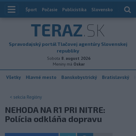
Index
Šport
Počasie
Publicistika
Slovensko
Zahranič
TERAZ
.SK
Spravodajský portál Tlačovej agentúry Slovenskej
republiky
Sobota
8. august 2026
Meniny má
Oskar
Všetky
Hlavné mesto
Banskobystrický
Bratislavský
< sekcia
Regióny
NEHODA NA R1 PRI NITRE:
Polícia odkláňa dopravu