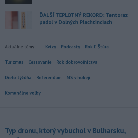
ĎALŠÍ TEPLOTNÝ REKORD: Tentoraz
padol v Dolných Plachtinciach
Aktuálne témy:
Kvízy
Podcasty
Rok Ľ.Štúra
Turizmus
Cestovanie
Rok dobrovoľníctva
Dielo týždňa
Referendum
MS v hokeji
Komunálne voľby
Typ dronu, ktorý vybuchol v Bulharsku,