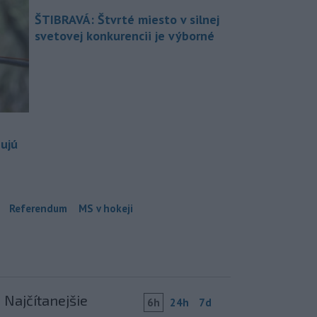
ŠTIBRAVÁ: Štvrté miesto v silnej
svetovej konkurencii je výborné
bujú
Referendum
MS v hokeji
Najčítanejšie
6h
24h
7d