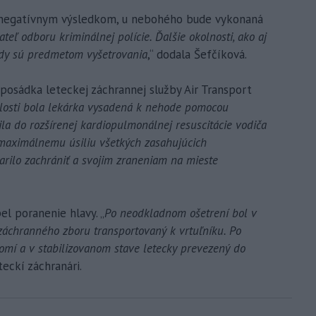
 s negatívnym výsledkom, u nebohého bude vykonaná
ateľ odboru kriminálnej polície. Ďalšie okolnosti, ako aj
ody sú predmetom vyšetrovania
,“ dodala Šefčíková.
posádka leteckej záchrannej služby Air Transport
alosti bola lekárka vysadená k nehode pomocou
la do rozšírenej kardiopulmonálnej resuscitácie vodiča
maximálnemu úsiliu všetkých zasahujúcich
arilo zachrániť a svojim zraneniam na mieste
el poranenie hlavy. „
Po neodkladnom ošetrení bol v
záchranného zboru transportovaný k vrtuľníku. Po
omí a v stabilizovanom stave letecky prevezený do
eteckí záchranári.