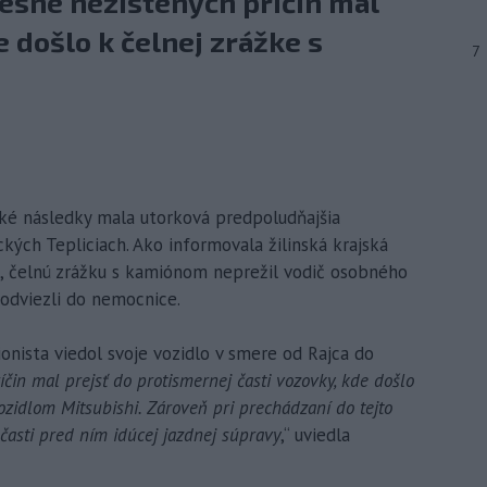
esne nezistených príčin mal
 došlo k čelnej zrážke s
7
ické následky mala utorková predpoludňajšia
kých Tepliciach. Ako informovala žilinská krajská
, čelnú zrážku s kamiónom neprežil vodič osobného
 odviezli do nemocnice.
ionista viedol svoje vozidlo v smere od Rajca do
íčin mal prejsť do protismernej časti vozovky, kde došlo
zidlom Mitsubishi. Zároveň pri prechádzaní do tejto
 časti pred ním idúcej jazdnej súpravy
,“ uviedla