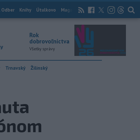
 Odber
Knihy
Útulkovo
Magazín
News Now
Archív
TASR
Rok
dobrovoľníctva
ky
Všetky správy
y
Trnavský
Žilinský
auta
iónom