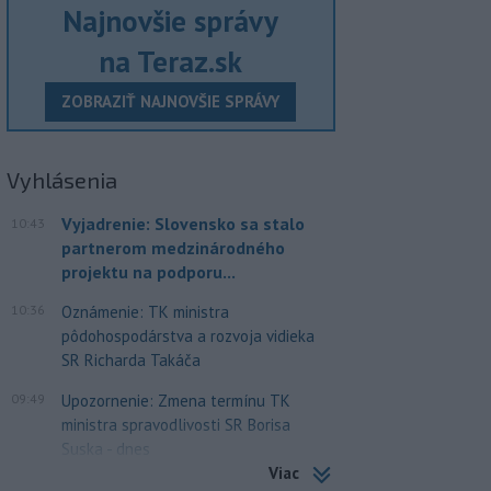
Najnovšie správy
na Teraz.sk
ZOBRAZIŤ NAJNOVŠIE SPRÁVY
Vyhlásenia
Vyjadrenie: Slovensko sa stalo
10:43
partnerom medzinárodného
projektu na podporu...
10:36
Oznámenie: TK ministra
pôdohospodárstva a rozvoja vidieka
SR Richarda Takáča
09:49
Upozornenie: Zmena termínu TK
ministra spravodlivosti SR Borisa
Suska - dnes
Viac