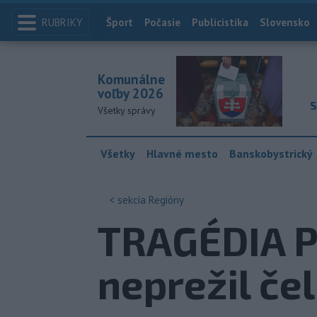
RUBRIKY
Index
Šport
Počasie
Publicistika
Slovensko
Komunálne
voľby 2026
S
Všetky správy
Všetky
Hlavné mesto
Banskobystrický
< sekcia
Regióny
TRAGÉDIA PR
neprežil če