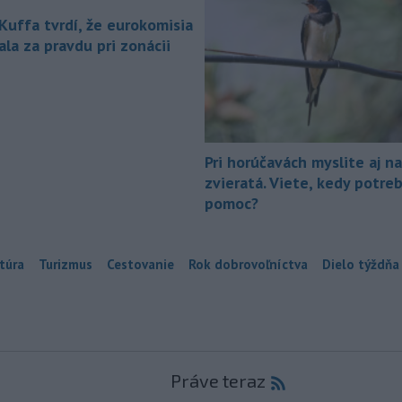
 Kuffa tvrdí, že eurokomisia
la za pravdu pri zonácii
Pri horúčavách myslite aj na
zvieratá. Viete, kedy potre
pomoc?
túra
Turizmus
Cestovanie
Rok dobrovoľníctva
Dielo týždňa
Práve teraz