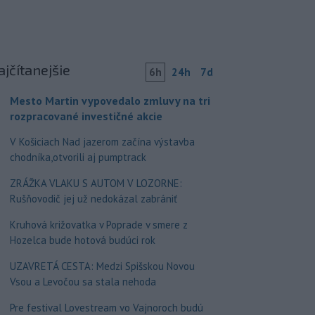
ajčítanejšie
6h
24h
7d
Mesto Martin vypovedalo zmluvy na tri
rozpracované investičné akcie
V Košiciach Nad jazerom začína výstavba
chodníka,otvorili aj pumptrack
ZRÁŽKA VLAKU S AUTOM V LOZORNE:
Rušňovodič jej už nedokázal zabrániť
Kruhová križovatka v Poprade v smere z
Hozelca bude hotová budúci rok
UZAVRETÁ CESTA: Medzi Spišskou Novou
Vsou a Levočou sa stala nehoda
Pre festival Lovestream vo Vajnoroch budú