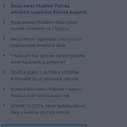
Český herec Vladimír Polívka
1
odmietol zaujímavé filmové projekty
2
Predstavitelia Mladého Hlasu podali
trestné oznámenie na I. Korčoka
3
Mesto Martin vypovedalo zmluvy na tri
rozpracované investičné akcie
4
V Košiciach Nad jazerom začína výstavba
chodníka,otvorili aj pumptrack
5
ZRÁŽKA VLAKU S AUTOM V LOZORNE:
Rušňovodič jej už nedokázal zabrániť
6
Kruhová križovatka v Poprade v smere z
Hozelca bude hotová budúci rok
7
UZAVRETÁ CESTA: Medzi Spišskou Novou
Vsou a Levočou sa stala nehoda