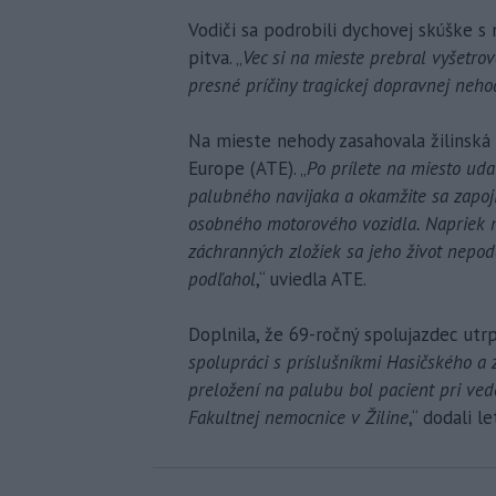
Vodiči sa podrobili dychovej skúške
pitva. „
Vec si na mieste prebral vyšetrov
presné príčiny tragickej dopravnej neh
Na mieste nehody zasahovala žilinská 
Europe (ATE). „
Po prílete na miesto ud
palubného navijaka a okamžite sa zapoji
osobného motorového vozidla. Napriek 
záchranných zložiek sa jeho život nepod
podľahol
,“ uviedla ATE.
Doplnila, že 69-ročný spolujazdec utrp
spolupráci s príslušníkmi Hasičského a 
preložení na palubu bol pacient pri ved
Fakultnej nemocnice v Žiline
,“ dodali l