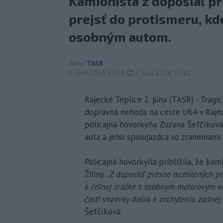
Kamionista z doposiaľ pr
prejsť do protismeru, kde
osobným autom.
Autor
TASR
aktualizované
2. júna 2026 12:30
,
2. júna 2026 17:10
Rajecké Teplice 2. júna (TASR) - Trag
dopravná nehoda na ceste I/64 v Rajec
policajná hovorkyňa Zuzana Šefčíková
auta a jeho spolujazdca so zraneniami
Policajná hovorkyňa priblížila, že kam
Žiliny. „
Z doposiaľ presne nezistených pr
k čelnej zrážke s osobným motorovým vo
časti vozovky došlo k zachyteniu zadnej
Šefčíková.