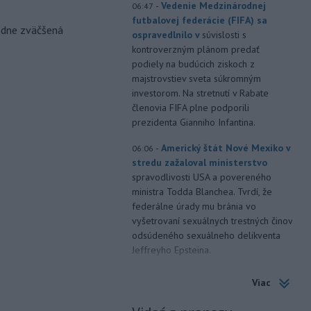
-
Vedenie Medzinárodnej
06:47
futbalovej federácie (FIFA) sa
odne zväčšená
ospravedlnilo v
súvislosti s
kontroverzným plánom predať
podiely na budúcich ziskoch z
majstrovstiev sveta súkromným
investorom. Na stretnutí v Rabate
členovia FIFA plne podporili
prezidenta Gianniho Infantina.
-
Americký štát Nové Mexiko v
06:06
stredu zažaloval ministerstvo
spravodlivosti USA a povereného
ministra Todda Blanchea. Tvrdí, že
federálne úrady mu bránia vo
vyšetrovaní sexuálnych trestných činov
odsúdeného sexuálneho delikventa
Jeffreyho Epsteina.
-
Štátny tajomník
22:44
Viac
ministerstva životného prostredia
Filip Kuffa tvrdí,
že mu Európska