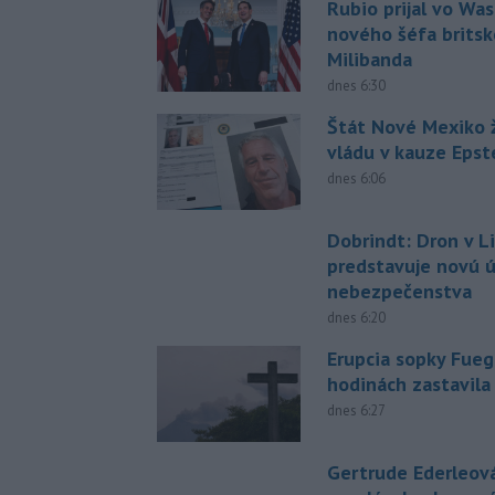
Rubio prijal vo Wa
nového šéfa britsk
Milibanda
dnes 6:30
Štát Nové Mexiko ž
vládu v kauze Epst
dnes 6:06
Dobrindt: Dron v L
predstavuje novú 
nebezpečenstva
dnes 6:20
Erupcia sopky Fueg
hodinách zastavila
dnes 6:27
Gertrude Ederleov