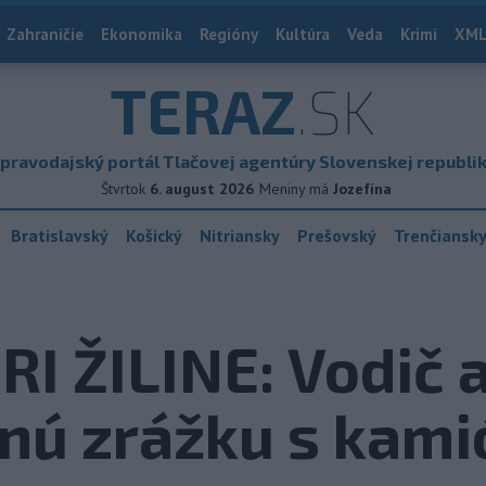
Zahraničie
Ekonomika
Regióny
Kultúra
Veda
Krimi
XML
TERAZ
.SK
pravodajský portál Tlačovej agentúry Slovenskej republi
Štvrtok
6. august 2026
Meniny má
Jozefína
Bratislavský
Košický
Nitriansky
Prešovský
Trenčiansk
I ŽILINE: Vodič 
lnú zrážku s kam