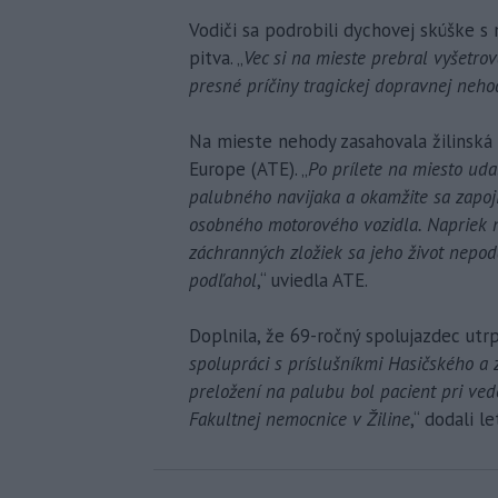
Vodiči sa podrobili dychovej skúške
pitva. „
Vec si na mieste prebral vyšetrov
presné príčiny tragickej dopravnej neh
Na mieste nehody zasahovala žilinská 
Europe (ATE). „
Po prílete na miesto ud
palubného navijaka a okamžite sa zapoji
osobného motorového vozidla. Napriek 
záchranných zložiek sa jeho život nepod
podľahol
,“ uviedla ATE.
Doplnila, že 69-ročný spolujazdec utrp
spolupráci s príslušníkmi Hasičského a 
preložení na palubu bol pacient pri ved
Fakultnej nemocnice v Žiline
,“ dodali l