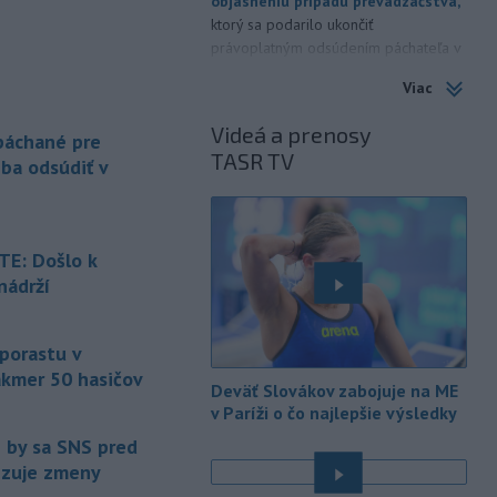
objasneniu prípadu prevádzačstva,
ktorý sa podarilo ukončiť
právoplatným odsúdením páchateľa v
Maďarsku.
Viac
-
Piatkový požiar v
15:21
Videá a prenosy
bratislavskej rafinérii Slovnaft je
 páchané pre
TASR TV
pod kontrolou.
Príčina jeho vzniku
eba odsúdiť v
bude predmetom vyšetrovania. Pre
TASR to potvrdil hovorca rafinérie
Anton Molnár.
E: Došlo k
-
Ministerstvo kultúry (MK) SR
15:17
nádrží
upraví verziu opatrenia o
é
podrobnostiach poskytovania dotácií v
pôsobnosti rezortu.
 porastu v
akmer 50 hasičov
-
V bratislavskej rafinérii
14:17
Deväť Slovákov zabojuje na ME
Slovnaft horí uskladnený ropný
v Paríži o čo najlepšie výsledky
produkt.
TASR o tom informovala
e by sa SNS pred
rafinéria s tým, že obyvateľom nehrozí
vizuje zmeny
nebezpečenstvo.