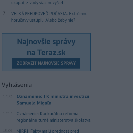
okúpať, z vody viac nevyšiel
7
VEĽKÁ PREDPOVEĎ POČASIA: Extrémne
horúčavy ustúpili. Alebo žeby nie?
Najnovšie správy
na Teraz.sk
ZOBRAZIŤ NAJNOVŠIE SPRÁVY
Vyhlásenia
Oznámenie: TK ministra investícií
17:32
Samuela Migaľa
17:17
Oznámenie: Kurikurálna reforma -
regionálne turné ministerstva školstva
15:09
MIRRI: Fakty majú prednosť pred