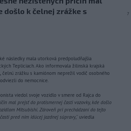
esne nezistených príčin mal
 došlo k čelnej zrážke s
7
ické následky mala utorková predpoludňajšia
kých Tepliciach. Ako informovala žilinská krajská
, čelnú zrážku s kamiónom neprežil vodič osobného
 odviezli do nemocnice.
ionista viedol svoje vozidlo v smere od Rajca do
íčin mal prejsť do protismernej časti vozovky, kde došlo
zidlom Mitsubishi. Zároveň pri prechádzaní do tejto
 časti pred ním idúcej jazdnej súpravy
,“ uviedla