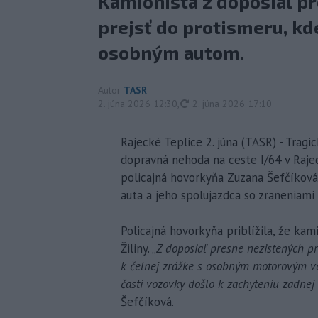
Kamionista z doposiaľ pr
prejsť do protismeru, kde
osobným autom.
Autor
TASR
aktualizované
2. júna 2026 12:30
,
2. júna 2026 17:10
Rajecké Teplice 2. júna (TASR) - Trag
dopravná nehoda na ceste I/64 v Rajec
policajná hovorkyňa Zuzana Šefčíková
auta a jeho spolujazdca so zraneniami
Policajná hovorkyňa priblížila, že kam
Žiliny. „
Z doposiaľ presne nezistených pr
k čelnej zrážke s osobným motorovým vo
časti vozovky došlo k zachyteniu zadnej
Šefčíková.