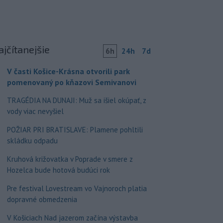
ajčítanejšie
6h
24h
7d
V časti Košice-Krásna otvorili park
pomenovaný po kňazovi Semivanovi
TRAGÉDIA NA DUNAJI: Muž sa išiel okúpať, z
vody viac nevyšiel
POŽIAR PRI BRATISLAVE: Plamene pohltili
skládku odpadu
Kruhová križovatka v Poprade v smere z
Hozelca bude hotová budúci rok
Pre festival Lovestream vo Vajnoroch platia
dopravné obmedzenia
V Košiciach Nad jazerom začína výstavba