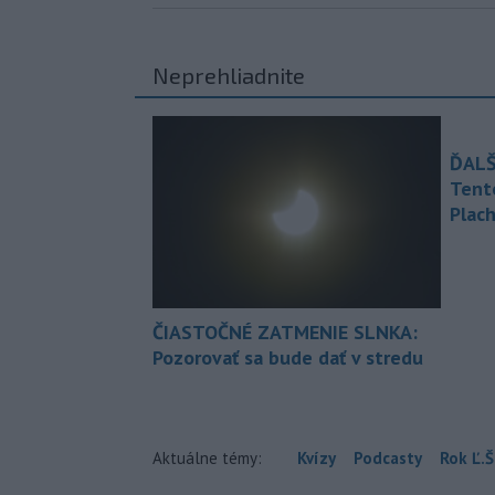
Neprehliadnite
ĎALŠ
Tent
Plach
ČIASTOČNÉ ZATMENIE SLNKA:
Pozorovať sa bude dať v stredu
Aktuálne témy:
Kvízy
Podcasty
Rok Ľ.Š