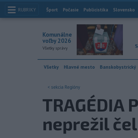
RUBRIKY
Index
Šport
Počasie
Publicistika
Slovensko
Komunálne
voľby 2026
S
Všetky správy
Všetky
Hlavné mesto
Banskobystrický
< sekcia
Regióny
TRAGÉDIA PR
neprežil če