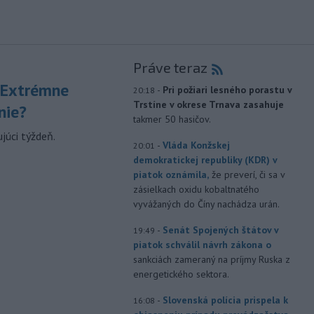
Práve teraz
 Extrémne
-
Pri požiari lesného porastu v
20:18
Trstíne v okrese Trnava zasahuje
nie?
takmer 50 hasičov.
júci týždeň.
-
Vláda Konžskej
20:01
demokratickej republiky (KDR) v
piatok oznámila,
že preverí, či sa v
zásielkach oxidu kobaltnatého
vyvážaných do Číny nachádza urán.
-
Senát Spojených štátov v
19:49
piatok schválil návrh zákona o
sankciách zameraný na príjmy Ruska z
energetického sektora.
-
Slovenská polícia prispela k
16:08