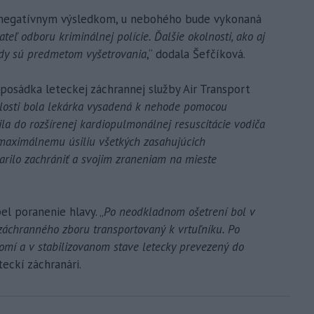
 s negatívnym výsledkom, u nebohého bude vykonaná
ateľ odboru kriminálnej polície. Ďalšie okolnosti, ako aj
ody sú predmetom vyšetrovania
,“ dodala Šefčíková.
posádka leteckej záchrannej služby Air Transport
alosti bola lekárka vysadená k nehode pomocou
la do rozšírenej kardiopulmonálnej resuscitácie vodiča
maximálnemu úsiliu všetkých zasahujúcich
arilo zachrániť a svojim zraneniam na mieste
el poranenie hlavy. „
Po neodkladnom ošetrení bol v
záchranného zboru transportovaný k vrtuľníku. Po
omí a v stabilizovanom stave letecky prevezený do
eteckí záchranári.