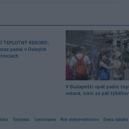
Í TEPLOTNÝ REKORD:
oraz padol v Dolných
tinciach
V Budapešti opäť padol tep
rekord, tretí za päť týždňov
túra
Turizmus
Cestovanie
Rok dobrovoľníctva
Dielo týždňa