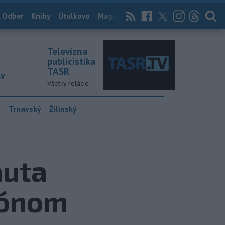
 Odber
Knihy
Útulkovo
Magazín
News Now
Archív
TASR
Televízna
publicistika
TASR
ky
Všetky relácie
y
Trnavský
Žilinský
auta
iónom