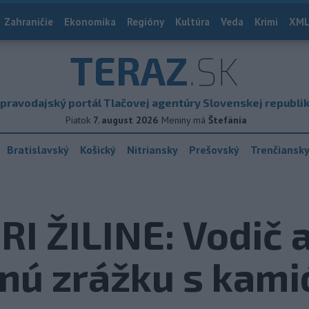
Zahraničie
Ekonomika
Regióny
Kultúra
Veda
Krimi
XML
TERAZ
.SK
pravodajský portál Tlačovej agentúry Slovenskej republi
Piatok
7. august 2026
Meniny má
Štefánia
Bratislavský
Košický
Nitriansky
Prešovský
Trenčiansk
I ŽILINE: Vodič 
lnú zrážku s kam