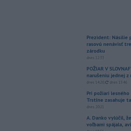
Prezident: Násilie
rasovú nenávisť tr
zárodku
dnes 12:33
POŽIAR V SLOVNAFT
narušeniu jednej z 
aktualizovan
dnes 14:20
,
dnes 15:46
Pri požiari lesného
Trstíne zasahuje t
dnes 20:21
A. Danko vylúčil, ž
voľbami spájala, a