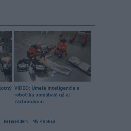
lotný
VIDEO: Umelá inteligencia a
robotika pomáhajú už aj
záchranárom
Referendum
MS v hokeji