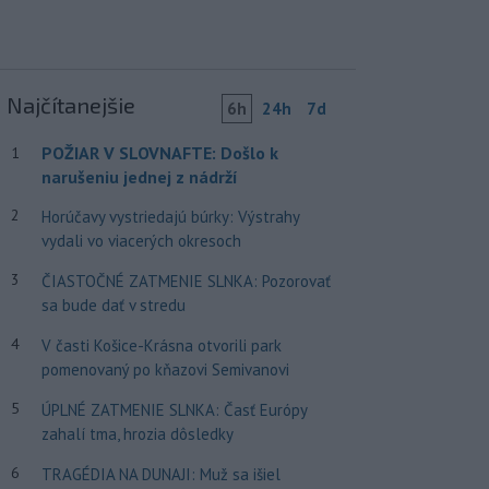
Najčítanejšie
6h
24h
7d
POŽIAR V SLOVNAFTE: Došlo k
1
narušeniu jednej z nádrží
2
Horúčavy vystriedajú búrky: Výstrahy
vydali vo viacerých okresoch
3
ČIASTOČNÉ ZATMENIE SLNKA: Pozorovať
sa bude dať v stredu
4
V časti Košice-Krásna otvorili park
pomenovaný po kňazovi Semivanovi
5
ÚPLNÉ ZATMENIE SLNKA: Časť Európy
zahalí tma, hrozia dôsledky
6
TRAGÉDIA NA DUNAJI: Muž sa išiel