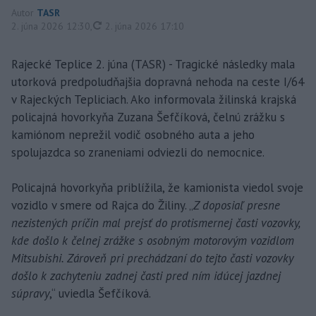
Autor
TASR
aktualizované
2. júna 2026 12:30
,
2. júna 2026 17:10
Rajecké Teplice 2. júna (TASR) - Tragické následky mala
utorková predpoludňajšia dopravná nehoda na ceste I/64
v Rajeckých Tepliciach. Ako informovala žilinská krajská
policajná hovorkyňa Zuzana Šefčíková, čelnú zrážku s
kamiónom neprežil vodič osobného auta a jeho
spolujazdca so zraneniami odviezli do nemocnice.
Policajná hovorkyňa priblížila, že kamionista viedol svoje
vozidlo v smere od Rajca do Žiliny. „
Z doposiaľ presne
nezistených príčin mal prejsť do protismernej časti vozovky,
kde došlo k čelnej zrážke s osobným motorovým vozidlom
Mitsubishi. Zároveň pri prechádzaní do tejto časti vozovky
došlo k zachyteniu zadnej časti pred ním idúcej jazdnej
súpravy
,“ uviedla Šefčíková.