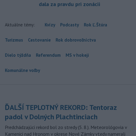
dala za pravdu pri zonácii
Aktuálne témy:
Kvízy
Podcasty
Rok Ľ.Štúra
Turizmus
Cestovanie
Rok dobrovoľníctva
Dielo týždňa
Referendum
MS v hokeji
Komunálne voľby
ĎALŠÍ TEPLOTNÝ REKORD: Tentoraz
padol v Dolných Plachtinciach
Predchádzajúci rekord bol zo stredy (5. 8.). Meteorológovia v
Kamenici nad Hronom v okrese Nové Zámky vtedy namerali