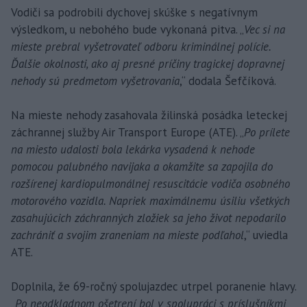
Vodiči sa podrobili dychovej skúške s negatívnym
výsledkom, u nebohého bude vykonaná pitva. „
Vec si na
mieste prebral vyšetrovateľ odboru kriminálnej polície.
Ďalšie okolnosti, ako aj presné príčiny tragickej dopravnej
nehody sú predmetom vyšetrovania
,“ dodala Šefčíková.
Na mieste nehody zasahovala žilinská posádka leteckej
záchrannej služby Air Transport Europe (ATE). „
Po prílete
na miesto udalosti bola lekárka vysadená k nehode
pomocou palubného navijaka a okamžite sa zapojila do
rozšírenej kardiopulmonálnej resuscitácie vodiča osobného
motorového vozidla. Napriek maximálnemu úsiliu všetkých
zasahujúcich záchranných zložiek sa jeho život nepodarilo
zachrániť a svojim zraneniam na mieste podľahol
,“ uviedla
ATE.
Doplnila, že 69-ročný spolujazdec utrpel poranenie hlavy.
„
Po neodkladnom ošetrení bol v spolupráci s príslušníkmi