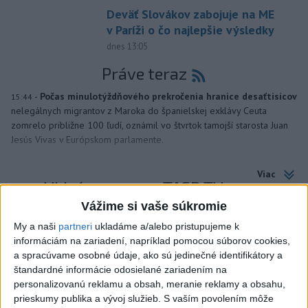
Deväť Slovákov zabojuje na ME
v Paríži o čo najlepšie výsledky
dnes 13:05
Práve teraz
-
Počas minulotýždňového prekročenia hranice desaťtisícov
15:44
nelegálnych migrantov z Maroka do španielskej exklávy Ceuta
zomrelo približne 100 ľudí, oznámil vo štvrtok tamojší starosta Juan
Jesús Vivas v Európskom parlamente.
Viac
Videá a prenosy TASR TV
Vážime si vaše súkromie
Deväť Slovákov zabojuje na ME v Paríži
My a naši
partneri
ukladáme a/alebo pristupujeme k
o čo najlepšie výsledky
informáciám na zariadení, napríklad pomocou súborov cookies,
a spracúvame osobné údaje, ako sú jedinečné identifikátory a
štandardné informácie odosielané zariadením na
Viac
personalizovanú reklamu a obsah, meranie reklamy a obsahu,
Najčítanejšie
prieskumy publika a vývoj služieb.
S vaším povolením môže