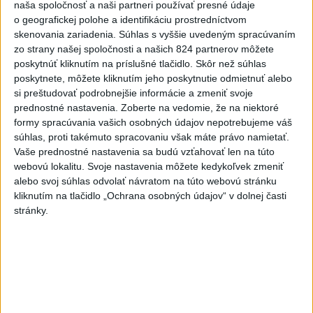
naša spoločnosť a naši partneri používať presné údaje
6h
24h
7d
o geografickej polohe a identifikáciu prostredníctvom
skenovania zariadenia. Súhlas s vyššie uvedeným spracúvaním
Afganec, ktorý v Mníchove vrazil autom
1
zo strany našej spoločnosti a našich 824 partnerov môžete
do davu, dostal TREST
poskytnúť kliknutím na príslušné tlačidlo. Skôr než súhlas
poskytnete, môžete kliknutím jeho poskytnutie odmietnuť alebo
2
si preštudovať podrobnejšie informácie a zmeniť svoje
ÚPLNÉ ZATMENIE SLNKA: Časť Európy zahalí tma,
prednostné nastavenia.
Zoberte na vedomie, že na niektoré
hrozia dôsledky
formy spracúvania vašich osobných údajov nepotrebujeme váš
3
súhlas, proti takémuto spracovaniu však máte právo namietať.
Orbánová telefonovala s Blanárom a Tarabom o pomoci
Vaše prednostné nastavenia sa budú vzťahovať len na túto
na Dunaji
webovú lokalitu. Svoje nastavenia môžete kedykoľvek zmeniť
4
alebo svoj súhlas odvolať návratom na túto webovú stránku
Mesto Martin vypovedalo zmluvy na tri rozpracované
kliknutím na tlačidlo „Ochrana osobných údajov“ v dolnej časti
investičné akcie
stránky.
5
Český herec Vladimír Polívka odmietol zaujímavé
filmové projekty
6
V Košiciach Nad jazerom začína výstavba
chodníka,otvorili aj pumptrack
7