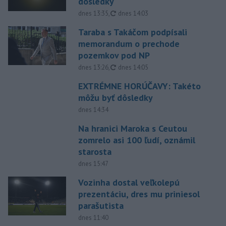
dôsledky
aktualizované
dnes 13:35
,
dnes 14:03
Taraba s Takáčom podpísali
memorandum o prechode
pozemkov pod NP
aktualizované
dnes 13:26
,
dnes 14:05
EXTRÉMNE HORÚČAVY: Takéto
môžu byť dôsledky
dnes 14:34
Na hranici Maroka s Ceutou
zomrelo asi 100 ľudí, oznámil
starosta
dnes 15:47
Vozinha dostal veľkolepú
prezentáciu, dres mu priniesol
parašutista
dnes 11:40