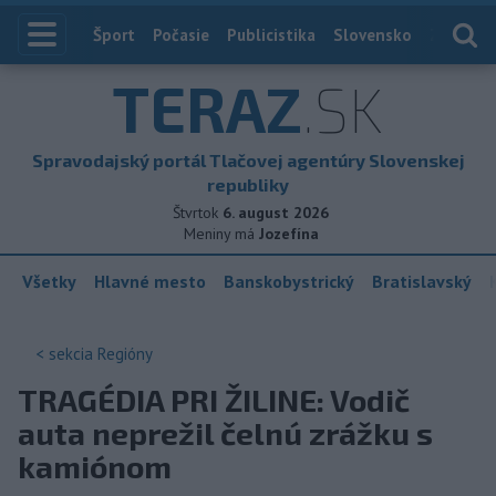
Index
Šport
Počasie
Publicistika
Slovensko
Zahranič
TERAZ
.SK
Spravodajský portál Tlačovej agentúry Slovenskej
republiky
Štvrtok
6. august 2026
Meniny má
Jozefína
Všetky
Hlavné mesto
Banskobystrický
Bratislavský
< sekcia
Regióny
TRAGÉDIA PRI ŽILINE: Vodič
auta neprežil čelnú zrážku s
kamiónom