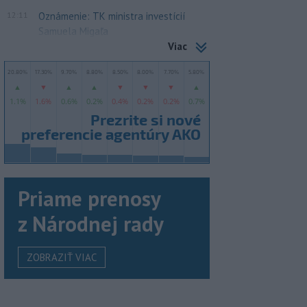
12:11
Oznámenie: TK ministra investícií
Samuela Migaľa
Viac
Priame prenosy
z Národnej rady
ZOBRAZIŤ VIAC