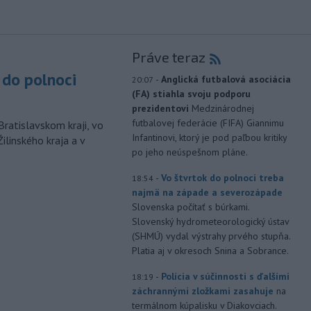
Práve teraz
do polnoci
-
Anglická futbalová asociácia
20:07
(FA) stiahla svoju podporu
prezidentovi
Medzinárodnej
futbalovej federácie (FIFA) Giannimu
Bratislavskom kraji, vo
Infantinovi, ktorý je pod paľbou kritiky
ilinského kraja a v
po jeho neúspešnom pláne.
-
Vo štvrtok do polnoci treba
18:54
najmä na západe a severozápade
Slovenska počítať s búrkami.
Slovenský hydrometeorologický ústav
(SHMÚ) vydal výstrahy prvého stupňa.
Platia aj v okresoch Snina a Sobrance.
-
Polícia v súčinnosti s ďalšími
18:19
záchrannými zložkami zasahuje
na
termálnom kúpalisku v Diakovciach.