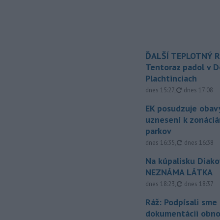
ĎALŠÍ TEPLOTNÝ 
Tentoraz padol v D
Plachtinciach
aktualizovan
dnes 15:27
,
dnes 17:08
EK posudzuje obavy
uznesení k zonáci
parkov
aktualizovan
dnes 16:35
,
dnes 16:38
Na kúpalisku Diak
NEZNÁMA LÁTKA
aktualizovan
dnes 18:23
,
dnes 18:37
Ráž: Podpísali sme
dokumentácii obno