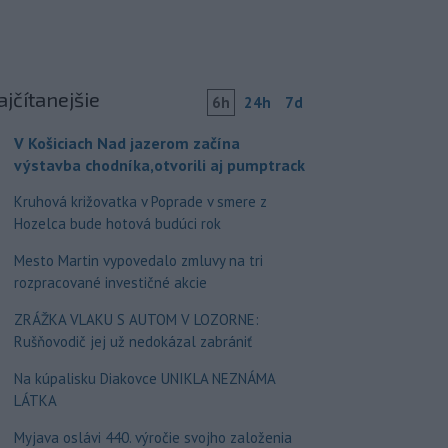
ajčítanejšie
6h
24h
7d
V Košiciach Nad jazerom začína
výstavba chodníka,otvorili aj pumptrack
Kruhová križovatka v Poprade v smere z
Hozelca bude hotová budúci rok
Mesto Martin vypovedalo zmluvy na tri
rozpracované investičné akcie
ZRÁŽKA VLAKU S AUTOM V LOZORNE:
Rušňovodič jej už nedokázal zabrániť
Na kúpalisku Diakovce UNIKLA NEZNÁMA
LÁTKA
Myjava oslávi 440. výročie svojho založenia