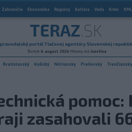
Zahraničie
Ekonomika
Regióny
Kultúra
Veda
Krimi
XML
TERAZ
.SK
pravodajský portál Tlačovej agentúry Slovenskej republi
Štvrtok
6. august 2026
Meniny má
Jozefína
Bratislavský
Košický
Nitriansky
Prešovský
Trenčiansk
echnická pomoc: 
raji zasahovali 6