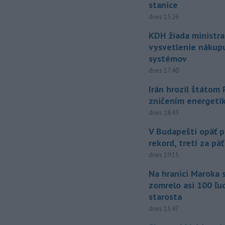
stanice
dnes 15:26
KDH žiada ministra
vysvetlenie nákup
systémov
dnes 17:40
Irán hrozil štátom
zničením energeti
dnes 18:43
V Budapešti opäť p
rekord, tretí za pä
dnes 19:15
Na hranici Maroka 
zomrelo asi 100 ľu
starosta
dnes 15:47