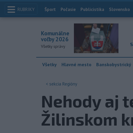
RUBRIKY
Index
Šport
Počasie
Publicistika
Slovensko
Komunálne
voľby 2026
S
Všetky správy
Všetky
Hlavné mesto
Banskobystrický
< sekcia
Regióny
Nehody aj t
Žilinskom k