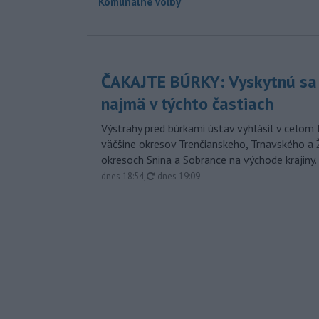
Komunálne voľby
ČAKAJTE BÚRKY: Vyskytnú sa 
najmä v týchto častiach
Výstrahy pred búrkami ústav vyhlásil v celom 
väčšine okresov Trenčianskeho, Trnavského a Ž
okresoch Snina a Sobrance na východe krajiny.
aktualizované
dnes 18:54
,
dnes 19:09