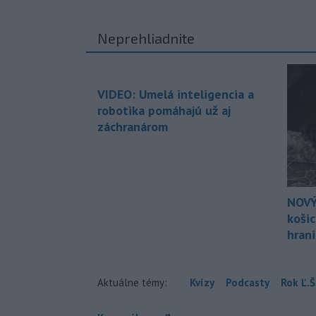
Neprehliadnite
VIDEO: Umelá inteligencia a
robotika pomáhajú už aj
záchranárom
NOVÝ
koši
hran
Aktuálne témy:
Kvízy
Podcasty
Rok Ľ.Š