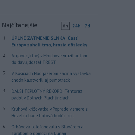
Najčítanejšie
6h
24h
7d
ÚPLNÉ ZATMENIE SLNKA: Časť
1
Európy zahalí tma, hrozia dôsledky
2
Afganec, ktorý v Mníchove vrazil autom
do davu, dostal TREST
3
V Košiciach Nad jazerom začína výstavba
chodníka,otvorili aj pumptrack
4
ĎALŠÍ TEPLOTNÝ REKORD: Tentoraz
padol v Dolných Plachtinciach
5
Kruhová križovatka v Poprade v smere z
Hozelca bude hotová budúci rok
6
Orbánová telefonovala s Blanárom a
Tarabom o pomoci na Dunaji