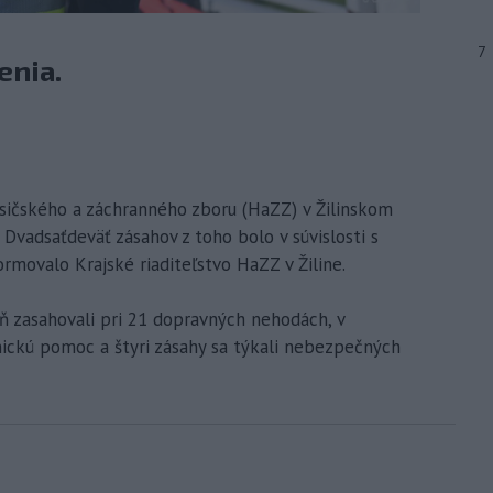
7
enia.
 Hasičského a záchranného zboru (HaZZ) v Žilinskom
. Dvadsaťdeväť zásahov z toho bolo v súvislosti s
ormovalo Krajské riaditeľstvo HaZZ v Žiline.
eň zasahovali pri 21 dopravných nehodách, v
nickú pomoc a štyri zásahy sa týkali nebezpečných