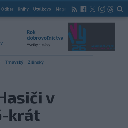
 Odber
Knihy
Útulkovo
Magazín
News Now
Archív
TASR
Rok
dobrovoľníctva
ky
Všetky správy
y
Trnavský
Žilinský
Hasiči v
6-krát