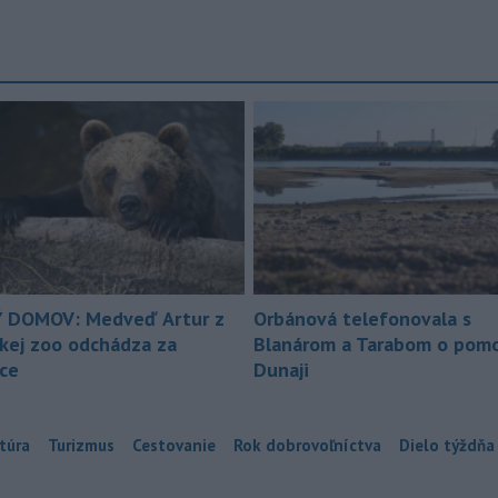
 DOMOV: Medveď Artur z
Orbánová telefonovala s
ckej zoo odchádza za
Blanárom a Tarabom o pomo
ice
Dunaji
túra
Turizmus
Cestovanie
Rok dobrovoľníctva
Dielo týždňa