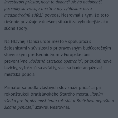
investorovi priestor, nech to dokončí. Ak ho nedokončí,
pozemky sa vracajú mestu a my vyhlásime novú
medzinárodnú súťaž,“
povedal Nesrovnal s tým, že toto
riešenie považuje v dnešnej situácii za výhodnejšie ako
súdne spory.
Na Hlavnej stanici urobí mesto v spolupráci s
železnicami v súvislosti s pripravovaným budúcoročným
slovenským predsedníctvom v Európskej únii
preventívne
„dočasné estetické opatrenia“
, pribudnú nové
lavičky, vyfrézujú sa asfalty, viac sa bude angažovať
mestská polícia.
Primátor sa podľa vlastných slov snaží pridať aj pri
rekonštrukcii bratislavského Starého mosta.
„Robím
všetko pre to, aby most tento rok stál a Bratislava neprišla o
žiadne peniaze,“
uzavrel Nesrovnal.