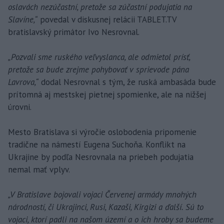
oslavách nezúčastní, pretože sa zúčastní podujatia na
Slavíne,“
povedal v diskusnej relácii TABLET.TV
bratislavský primátor Ivo Nesrovnal.
„Pozvali sme ruského veľvyslanca, ale odmietol prísť,
pretože sa bude zrejme pohybovať v sprievode pána
Lavrova,“
dodal Nesrovnal s tým, že ruská ambasáda bude
prítomná aj mestskej pietnej spomienke, ale na nižšej
úrovni.
Mesto Bratislava si výročie oslobodenia pripomenie
tradične na námestí Eugena Suchoňa. Konflikt na
Ukrajine by podľa Nesrovnala na priebeh podujatia
nemal mať vplyv.
„V Bratislave bojovali vojaci Červenej armády mnohých
národností, či Ukrajinci, Rusi, Kazaši, Kirgizi a ďalší. Sú to
vojaci, ktorí padli na našom území a o ich hroby sa budeme