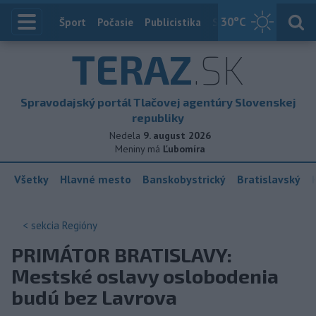
30
°C
Index
Šport
Počasie
Publicistika
Slovensko
Zahranič
TERAZ
.SK
Spravodajský portál Tlačovej agentúry Slovenskej
republiky
Nedela
9. august 2026
Meniny má
Ľubomíra
Všetky
Hlavné mesto
Banskobystrický
Bratislavský
< sekcia
Regióny
PRIMÁTOR BRATISLAVY:
Mestské oslavy oslobodenia
budú bez Lavrova