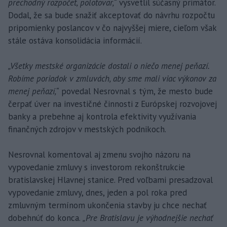
prechodný rozpočet, polotovar,“
vysvetlil súčasný primátor.
Dodal, že sa bude snažiť akceptovať do návrhu rozpočtu
pripomienky poslancov v čo najvyššej miere, cieľom však
stále ostáva konsolidácia informácií.
„Všetky mestské organizácie dostali o niečo menej peňazí.
Robíme poriadok v zmluvách, aby sme mali viac výkonov za
menej peňazí,“
povedal Nesrovnal s tým, že mesto bude
čerpať úver na investičné činnosti z Európskej rozvojovej
banky a prebehne aj kontrola efektivity využívania
finančných zdrojov v mestských podnikoch.
Nesrovnal komentoval aj zmenu svojho názoru na
vypovedanie zmluvy s investorom rekonštrukcie
bratislavskej Hlavnej stanice. Pred voľbami presadzoval
vypovedanie zmluvy, dnes, jeden a pol roka pred
zmluvným termínom ukončenia stavby ju chce nechať
dobehnúť do konca.
„Pre Bratislavu je výhodnejšie nechať