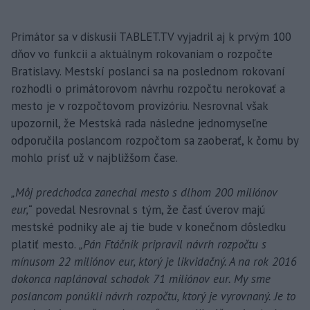
Primátor sa v diskusii TABLET.TV vyjadril aj k prvým 100
dňov vo funkcii a aktuálnym rokovaniam o rozpočte
Bratislavy. Mestskí poslanci sa na poslednom rokovaní
rozhodli o primátorovom návrhu rozpočtu nerokovať a
mesto je v rozpočtovom provizóriu. Nesrovnal však
upozornil, že Mestská rada následne jednomyseľne
odporučila poslancom rozpočtom sa zaoberať, k čomu by
mohlo prísť už v najbližšom čase.
„Môj predchodca zanechal mesto s dlhom 200 miliónov
eur,“
povedal Nesrovnal s tým, že časť úverov majú
mestské podniky ale aj tie bude v konečnom dôsledku
platiť mesto.
„Pán Ftáčnik pripravil návrh rozpočtu s
mínusom 22 miliónov eur, ktorý je likvidačný. A na rok 2016
dokonca naplánoval schodok 71 miliónov eur. My sme
poslancom ponúkli návrh rozpočtu, ktorý je vyrovnaný. Je to