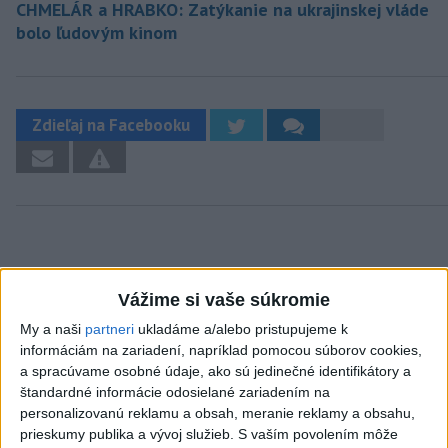
CHMELÁR a HRABKO: Zatýkanie na ukrajinskej vláde
bolo ľudovým kinom
Zdieľaj na Facebooku
Vážime si vaše súkromie
Neprehliadnite
My a naši
partneri
ukladáme a/alebo pristupujeme k
informáciám na zariadení, napríklad pomocou súborov cookies,
J. Božik: Financovanie samospráv nie
a spracúvame osobné údaje, ako sú jedinečné identifikátory a
je ich jediný problém
štandardné informácie odosielané zariadením na
personalizovanú reklamu a obsah, meranie reklamy a obsahu,
prieskumy publika a vývoj služieb.
S vaším povolením môže
OTESTUJTE SA: Rozumiete