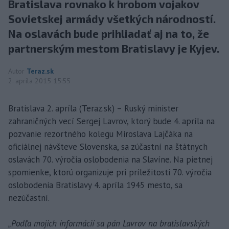
Bratislava rovnako k hrobom vojakov
Sovietskej armády všetkých národností.
Na oslavách bude prihliadať aj na to, že
partnerským mestom Bratislavy je Kyjev.
Autor
Teraz.sk
2. apríla 2015 15:55
Bratislava 2. apríla (Teraz.sk) – Ruský minister
zahraničných vecí Sergej Lavrov, ktorý bude 4. apríla na
pozvanie rezortného kolegu Miroslava Lajčáka na
oficiálnej návšteve Slovenska, sa zúčastní na štátnych
oslavách 70. výročia oslobodenia na Slavíne. Na pietnej
spomienke, ktorú organizuje pri príležitosti 70. výročia
oslobodenia Bratislavy 4. apríla 1945 mesto, sa
nezúčastní.
„Podľa mojich informácií sa pán Lavrov na bratislavských