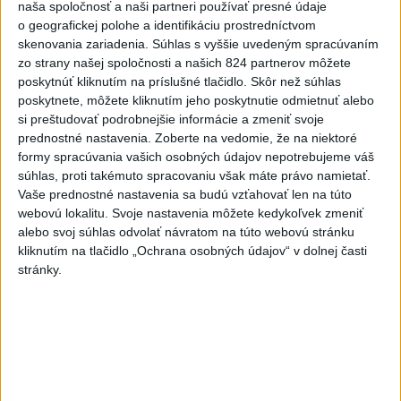
naša spoločnosť a naši partneri používať presné údaje
slovenským nárečiam? Tieto slová vás
o geografickej polohe a identifikáciu prostredníctvom
potrápia
skenovania zariadenia. Súhlas s vyššie uvedeným spracúvaním
zo strany našej spoločnosti a našich 824 partnerov môžete
VEĽKÁ PREDPOVEĎ POČASIA:
poskytnúť kliknutím na príslušné tlačidlo. Skôr než súhlas
Extrémne horúčavy ustúpili. Alebo
poskytnete, môžete kliknutím jeho poskytnutie odmietnuť alebo
žeby nie?
si preštudovať podrobnejšie informácie a zmeniť svoje
prednostné nastavenia.
Zoberte na vedomie, že na niektoré
HRABKO o výhode
formy spracúvania vašich osobných údajov nepotrebujeme váš
súhlas, proti takémuto spracovaniu však máte právo namietať.
Majerského:Mazurek a Laššáková majú
Vaše prednostné nastavenia sa budú vzťahovať len na túto
rovnakých voličov
webovú lokalitu. Svoje nastavenia môžete kedykoľvek zmeniť
alebo svoj súhlas odvolať návratom na túto webovú stránku
kliknutím na tlačidlo „Ochrana osobných údajov“ v dolnej časti
Aktuálne témy:
Kvízy
Podcasty
Rok Ľ.Štúra
stránky.
Turizmus
Cestovanie
Rok dobrovoľníctva
Dielo týždňa
Referendum
MS v hokeji
Komunálne voľby