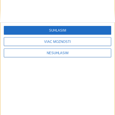
Útoky húsíov v Jemene si vyžiadali najmenej štyri obete
Dobrindt: Nemecko čelí každý deň útokom v hybridnej vojne
SÚHLASÍM
Pápež Lev XIV. vyzval na vytvorenie humanitárnych koridorov
VIAC MOŽNOSTÍ
v Sudáne
NESÚHLASÍM
Ekonomika
Technické zariadenia budov v BIM
zaostávajú,využíva ho
vzduchotechnika
dnes 15:34
Produkcia hydiny v Nemecku klesla v 1. polroku na deväťročné
minimum
Inflácia v Číne sa v júli spomalila