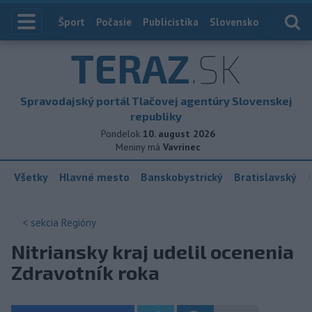
Index
Šport
Počasie
Publicistika
Slovensko
Zahranič
TERAZ
.SK
Spravodajský portál Tlačovej agentúry Slovenskej
republiky
Pondelok
10. august 2026
Meniny má
Vavrinec
Všetky
Hlavné mesto
Banskobystrický
Bratislavský
< sekcia
Regióny
Nitriansky kraj udelil ocenenia
Zdravotník roka