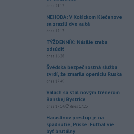
dnes 21:17
NEHODA: V Košickom Klečenove
sa zrazili dve autá
dnes 17:17
TÝŽDENNÍK: Násilie treba
odsúdiť
dnes 16:28
Švédska bezpečnostná služba
tvrdí, že zmarila operáciu Ruska
dnes 17:49
Valach sa stal novým trénerom
Banskej Bystrice
aktualizované
dnes 17:14
,
dnes 17:23
Haraslínov prestup je na
spadnutie, Priske: Futbal vie
byť brutálny