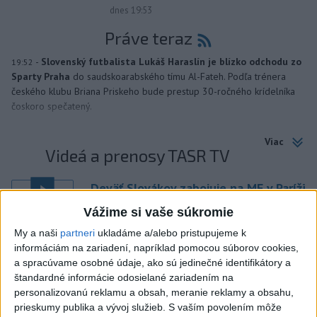
dnes 19:53
Práve teraz
-
Slovenský futbalista Lukáš Haraslín je blízko odchodu zo
19:52
Sparty Praha
do saudskoarabského tímu Al-Fateh. Podľa trénera
českého klubu Briana Priskeho bude prestup 30-ročného krídelníka
čoskoro spečatený.
Viac
Videá a prenosy TASR TV
Deväť Slovákov zabojuje na ME v Paríži
o čo najlepšie výsledky
Vážime si vaše súkromie
My a naši
partneri
ukladáme a/alebo pristupujeme k
Viac
informáciám na zariadení, napríklad pomocou súborov cookies,
Najčítanejšie
a spracúvame osobné údaje, ako sú jedinečné identifikátory a
štandardné informácie odosielané zariadením na
6h
24h
7d
personalizovanú reklamu a obsah, meranie reklamy a obsahu,
prieskumy publika a vývoj služieb.
S vaším povolením môže