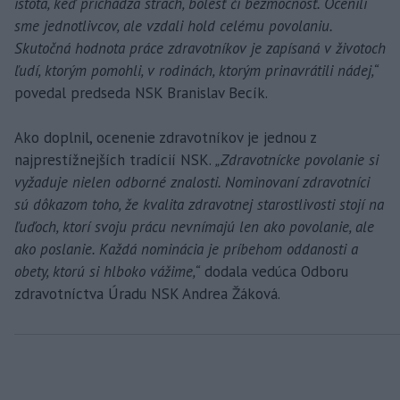
istota, keď prichádza strach, bolesť či bezmocnosť. Ocenili
sme jednotlivcov, ale vzdali hold celému povolaniu.
Skutočná hodnota práce zdravotníkov je zapísaná v životoch
ľudí, ktorým pomohli, v rodinách, ktorým prinavrátili nádej,“
povedal predseda NSK Branislav Becík.
Ako doplnil, ocenenie zdravotníkov je jednou z
najprestížnejších tradícií NSK.
„Zdravotnícke povolanie si
vyžaduje nielen odborné znalosti. Nominovaní zdravotníci
sú dôkazom toho, že kvalita zdravotnej starostlivosti stojí na
ľuďoch, ktorí svoju prácu nevnímajú len ako povolanie, ale
ako poslanie. Každá nominácia je príbehom oddanosti a
obety, ktorú si hlboko vážime,“
dodala vedúca Odboru
zdravotníctva Úradu NSK Andrea Žáková.