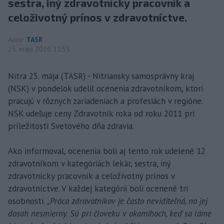
sestra, iný zdravotnícky pracovník a
celoživotný prínos v zdravotníctve.
Autor
TASR
25. mája 2026 11:55
Nitra 25. mája (TASR) - Nitriansky samosprávny kraj
(NSK) v pondelok udelil ocenenia zdravotníkom, ktorí
pracujú v rôznych zariadeniach a profesiách v regióne.
NSK udeľuje ceny Zdravotník roka od roku 2011 pri
príležitosti Svetového dňa zdravia.
Ako informoval, ocenenia boli aj tento rok udelené 12
zdravotníkom v kategóriách lekár, sestra, iný
zdravotnícky pracovník a celoživotný prínos v
zdravotníctve. V každej kategórii boli ocenené tri
osobnosti.
„Práca zdravotníkov je často neviditeľná, no jej
dosah nesmierny. Sú pri človeku v okamihoch, keď sa láme