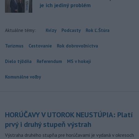
je ich jediný problém
Aktuálne témy:
Kvízy
Podcasty
Rok Ľ.Štúra
Turizmus
Cestovanie
Rok dobrovoľníctva
Dielo týždňa
Referendum
MS v hokeji
Komunálne voľby
HORÚČAVY V UTOROK NEUSTÚPIA: Platí
prvý i druhý stupeň výstrah
Výstraha druhého stupňa pre horúčavami je vydaná v okresoch