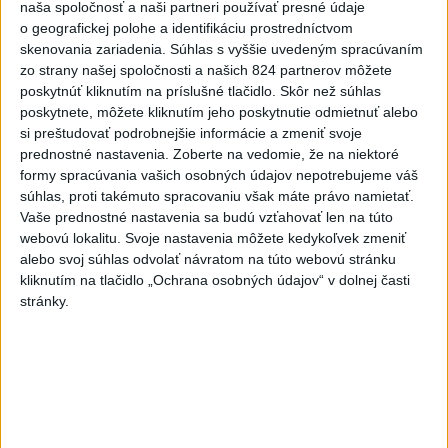
DRÁMA V PARLAMENTE: Poslankyňa
1
naša spoločnosť a naši partneri používať presné údaje
o geografickej polohe a identifikáciu prostredníctvom
hádzala do premiéra vajíčka
skenovania zariadenia. Súhlas s vyššie uvedeným spracúvaním
zo strany našej spoločnosti a našich 824 partnerov môžete
2
Tragická nehoda: Prevrátil sa čln, zahynula žena a jej 5-
poskytnúť kliknutím na príslušné tlačidlo. Skôr než súhlas
mesačná dcéra
poskytnete, môžete kliknutím jeho poskytnutie odmietnuť alebo
si preštudovať podrobnejšie informácie a zmeniť svoje
3
MLADÍK VYPADOL Z FERRATY: Na Skalke pri Kremnici
prednostné nastavenia.
Zoberte na vedomie, že na niektoré
zasahovali záchranári
formy spracúvania vašich osobných údajov nepotrebujeme váš
súhlas, proti takémuto spracovaniu však máte právo namietať.
4
Olympijský medailista v lyžovaní mal vážnu nehodu na
Vaše prednostné nastavenia sa budú vzťahovať len na túto
bicykli
webovú lokalitu. Svoje nastavenia môžete kedykoľvek zmeniť
alebo svoj súhlas odvolať návratom na túto webovú stránku
5
Česká vláda uvažuje nad zvýšením valorizácie dôchodkov
kliknutím na tlačidlo „Ochrana osobných údajov“ v dolnej časti
na dvojnásobok
stránky.
6
TRAGICKÁ NEHODA: Tunel Branisko uzavreli, dopravu
odkláňajú
7
Muničným skladom na juhozápade Bulharska otriasol
silný výbuch