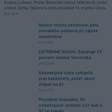
Krupina, Lučenec, Poltár, Rimavská Sobota, Veľký Krtíš, Levice
a Nové Zámky. Teploty tu môžu dosiahnuť 35 stupňov Celzia.
dnes 18:41
Rezort vnútra nevyhovel páru
rovnakého pohlavia pri zápise
manželstva
dnes 18:02
EXTRÉMNE SUCHO: Zasahuje 59
percent územia Slovenska
dnes 15:36
Kolumbijská vláda vyhlásila
stav katastrofy, počet obetí
stúpol na 82
dnes 19:52
Prezident Kolumbie: Pri
zemetrasení zomrelo 111 ľudí a
87 sa zranilo