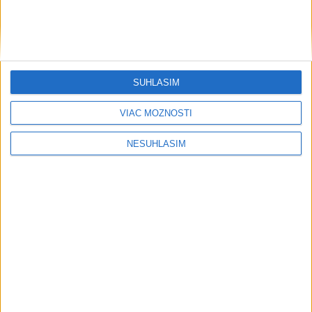
SÚHLASÍM
VIAC MOŽNOSTÍ
NESÚHLASÍM
....