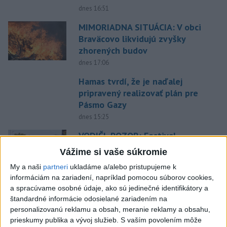
dnes 16:51
MIMORIADNA SITUÁCIA: V obci
Braväcovo likvidujú zvyšky
zhorených budov
dnes 17:06
Hamas tvrdí, že je naďalej
pripravený realizovať plán pre
Pásmo Gazy
dnes 15:25
VODIČI, POZOR: Festival
Lovestream spôsobuje v
Vážime si vaše súkromie
Bratislave kolóny
My a naši
partneri
ukladáme a/alebo pristupujeme k
dnes 17:01
informáciám na zariadení, napríklad pomocou súborov cookies,
a spracúvame osobné údaje, ako sú jedinečné identifikátory a
Zelenskyj: Ukrajine nezostala
štandardné informácie odosielané zariadením na
prakticky žiadna nepoškodená
personalizovanú reklamu a obsah, meranie reklamy a obsahu,
elektráreň
prieskumy publika a vývoj služieb.
S vaším povolením môže
dnes 15:18