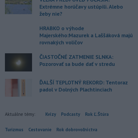
Extrémne horúčavy ustúpili. Alebo
žeby nie?
HRABKO o výhode
Majerského:Mazurek a Laššáková majú
rovnakých voličov
ČIASTOČNÉ ZATMENIE SLNKA:
Pozorovať sa bude dať v stredu
ĎALŠÍ TEPLOTNÝ REKORD: Tentoraz
padol v Dolných Plachtinciach
Aktuálne témy:
Kvízy
Podcasty
Rok Ľ.Štúra
Turizmus
Cestovanie
Rok dobrovoľníctva