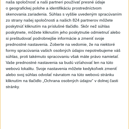
naša spoločnosť a naši partneri používať presné údaje
o geografickej polohe a identifikáciu prostredníctvom
MLADÍK VYPADOL Z FERRATY:
skenovania zariadenia. Súhlas s vyššie uvedeným spracúvaním
Na Skalke pri Kremnici
zo strany našej spoločnosti a našich 824 partnerov môžete
zasahovali záchranári
poskytnúť kliknutím na príslušné tlačidlo. Skôr než súhlas
dnes 17:19
poskytnete, môžete kliknutím jeho poskytnutie odmietnuť alebo
si preštudovať podrobnejšie informácie a zmeniť svoje
SMUTNÁ SPRÁVA: Vo veku 68
prednostné nastavenia.
Zoberte na vedomie, že na niektoré
rokov zomrel po chorobe otec
formy spracúvania vašich osobných údajov nepotrebujeme váš
Lionela Messiho
súhlas, proti takémuto spracovaniu však máte právo namietať.
aktualizované
dnes 15:34
,
dnes 16:53
Vaše prednostné nastavenia sa budú vzťahovať len na túto
webovú lokalitu. Svoje nastavenia môžete kedykoľvek zmeniť
STOVKY NASADENÝCH
alebo svoj súhlas odvolať návratom na túto webovú stránku
HASIČOV: Zasahujú pri lesnom
kliknutím na tlačidlo „Ochrana osobných údajov“ v dolnej časti
požiari v Andalúzii
stránky.
dnes 17:13
POŽIAR VO VAŽCI: Zasahovali
profesionáli, zranila sa jedna
osoba
dnes 15:42