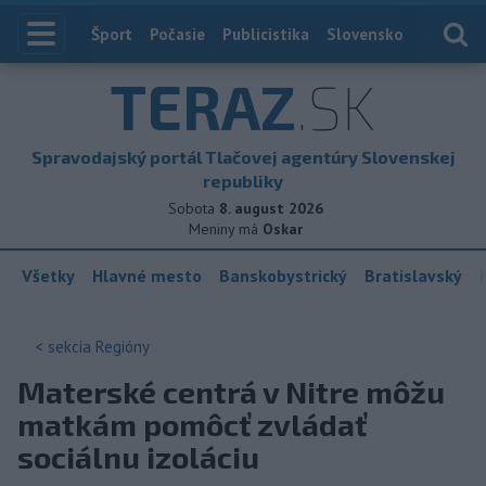
Index
Šport
Počasie
Publicistika
Slovensko
Zahranič
TERAZ
.SK
Spravodajský portál Tlačovej agentúry Slovenskej
republiky
Sobota
8. august 2026
Meniny má
Oskar
Všetky
Hlavné mesto
Banskobystrický
Bratislavský
< sekcia
Regióny
Materské centrá v Nitre môžu
matkám pomôcť zvládať
sociálnu izoláciu