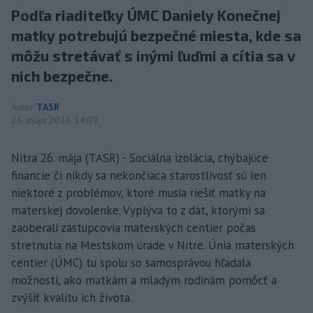
Podľa riaditeľky ÚMC Daniely Konečnej
matky potrebujú bezpečné miesta, kde sa
môžu stretávať s inými ľuďmi a cítia sa v
nich bezpečne.
Autor
TASR
26. mája 2026 14:09
Nitra 26. mája (TASR) - Sociálna izolácia, chýbajúce
financie či nikdy sa nekončiaca starostlivosť sú len
niektoré z problémov, ktoré musia riešiť matky na
materskej dovolenke. Vyplýva to z dát, ktorými sa
zaoberali zástupcovia materských centier počas
stretnutia na Mestskom úrade v Nitre. Únia materských
centier (ÚMC) tu spolu so samosprávou hľadala
možnosti, ako matkám a mladým rodinám pomôcť a
zvýšiť kvalitu ich života.