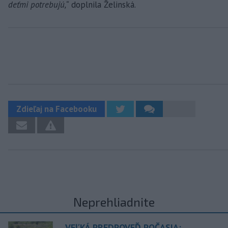
deťmi potrebujú,“
doplnila Želinská.
Zdieľaj na Facebooku
Neprehliadnite
VEĽKÁ PREDPOVEĎ POČASIA: