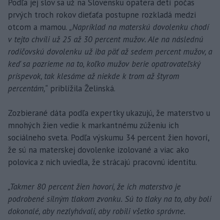
Podľa jej slov sa už na Slovensku opatera detí počas
prvých troch rokov dieťaťa postupne rozkladá medzi
otcom a mamou.
„Napríklad na materskú dovolenku chodí
v tejto chvíli už 25 až 30 percent mužov. Ale na následnú
rodičovskú dovolenku už iba päť až sedem percent mužov, a
keď sa pozrieme na to, koľko mužov berie opatrovateľský
príspevok, tak klesáme až niekde k trom až štyrom
percentám,“
priblížila Želinská.
Zozbierané dáta podľa expertky ukazujú, že materstvo u
mnohých žien vedie k markantnému zúženiu ich
sociálneho sveta. Podľa výskumu 34 percent žien hovorí,
že sú na materskej dovolenke izolované a viac ako
polovica z nich uviedla, že strácajú pracovnú identitu.
„Takmer 80 percent žien hovorí, že ich materstvo je
podrobené silným tlakom zvonku. Sú to tlaky na to, aby boli
dokonalé, aby nezlyhávali, aby robili všetko správne.