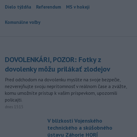
Dielo týždňa
Referendum
MS v hokeji
Komunálne voľby
DOVOLENKÁRI, POZOR: Fotky z
dovolenky môžu prilákať zlodejov
Pred odchodom na dovolenku myslite na svoje bezpečie,
nezverejňujte svoju neprítomnosť v reálnom čase a zvážte,
komu umožníte prístup k vašim príspevkom, upozornili
policajti.
dnes 15:15
V blízkosti Vojenského
technického a skúšobného
ústavu Záhorie HORÍ