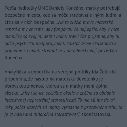
Podľa riaditeľky ÚMC Daniely Konečnej matky potrebujú
bezpečné miesta, kde sa môžu stretávať s inými ľuďmi a
cítia sa v nich bezpečne.
„Na to slúžia práve materské
centrá a my chceme, aby fungovali čo najlepšie. Aby v nich
mamičky so svojimi deťmi mohli tráviť čas príjemne, aby tu
našli psychickú podporu, mohli zdieľať svoje skúsenosti a
prípadne sa mohli stretnúť aj s poradenstvom,“
povedala
Konečná.
Analytička a expertka na verejné politiky Ida Želinská
pripomína, že nástup na materskú dovolenku je
obrovskou zmenou, ktorou sa u matky mení úplne
všetko.
„Mení sa ich sociálne okolie a začína sa obdobie
intenzívnej nepretržitej starostlivosti. To nie sú iba tie tri
roky, počas ktorých sú matky vyradené z pracovného trhu, to
je aj následná dlhoročná starostlivosť,“
skonštatovala.