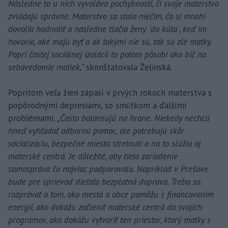
Následne to u nich vyvoláva pochybnosti, či svoje materstvo
zvládajú správne. Materstvo sa stalo niečím, čo si mnohí
dovolia hodnotiť a následne tlačia ženy ´do kúta´, keď im
hovoria, aké majú byť a ak takými nie sú, tak sú zlé matky.
Popri častej sociálnej izolácii to potom pôsobí ako bič na
sebavedomie matiek,“
skonštatovala Želinská.
Popritom veľa žien zápasí v prvých rokoch materstva s
popôrodnými depresiami, so smútkom a ďalšími
problémami.
„Často balansujú na hrane. Niekedy nechcú
hneď vyhľadať odbornú pomoc, ale potrebujú skôr
socializáciu, bezpečné miesta stretnutí a na to slúžia aj
materské centrá. Je dôležité, aby tieto zariadenie
samospráva čo najviac podporovala. Napríklad v Prešove
bude pre sprievod dieťaťa bezplatná doprava. Treba sa
rozprávať o tom, ako mestá a obce pomôžu s financovaním
energií, ako dokážu začleniť materské centrá do svojich
programov, ako dokážu vytvoriť ten priestor, ktorý matky s