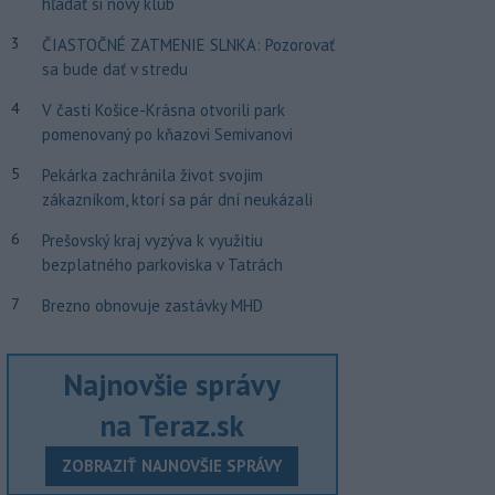
hľadať si nový klub
3
ČIASTOČNÉ ZATMENIE SLNKA: Pozorovať
sa bude dať v stredu
4
V časti Košice-Krásna otvorili park
pomenovaný po kňazovi Semivanovi
5
Pekárka zachránila život svojim
zákazníkom, ktorí sa pár dní neukázali
6
Prešovský kraj vyzýva k využitiu
bezplatného parkoviska v Tatrách
7
Brezno obnovuje zastávky MHD
Najnovšie správy
na Teraz.sk
ZOBRAZIŤ NAJNOVŠIE SPRÁVY