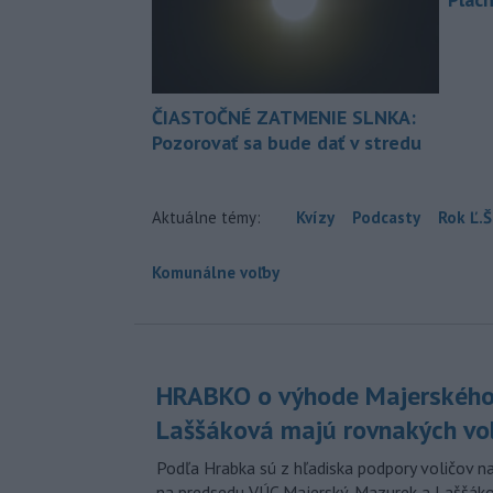
ČIASTOČNÉ ZATMENIE SLNKA:
Pozorovať sa bude dať v stredu
Aktuálne témy:
Kvízy
Podcasty
Rok Ľ.Š
Komunálne voľby
HRABKO o výhode Majerského
Laššáková majú rovnakých vo
Podľa Hrabka sú z hľadiska podpory voličov na
na predsedu VÚC Majerský, Mazurek a Laššák