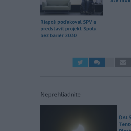
Ste hrdi
Riapoš poďakoval SPV a
predstavil projekt Spolu
bez bariér 2030
Neprehliadnite
ĎALŠ
Tent
Plach