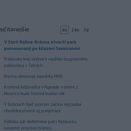
ajčítanejšie
6h
24h
7d
V časti Košice-Krásna otvorili park
pomenovaný po kňazovi Semivanovi
Prešovský kraj vyzýva k využitiu bezplatného
parkoviska v Tatrách
Brezno obnovuje zastávky MHD
Kruhová križovatka v Poprade v smere z
Hozelca bude hotová budúci rok
V Košiciach Nad jazerom začína výstavba
chodníka,otvorili aj pumptrack
Sídlisko Juh definitívne patrí Kežmarku,
kataster prepísal hranicu