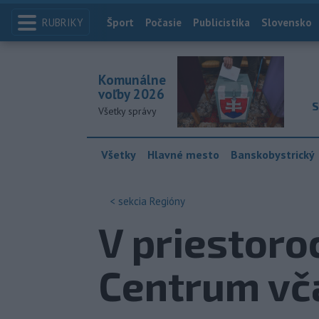
RUBRIKY
Index
Šport
Počasie
Publicistika
Slovensko
Komunálne
voľby 2026
S
Všetky správy
Všetky
Hlavné mesto
Banskobystrický
< sekcia
Regióny
V priestoroc
Centrum vč