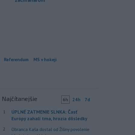
Referendum
MS v hokeji
Najčítanejšie
6h
24h
7d
ÚPLNÉ ZATMENIE SLNKA: Časť
1
Európy zahalí tma, hrozia dôsledky
2
Obranca Kaša dostal od Žiliny povolenie