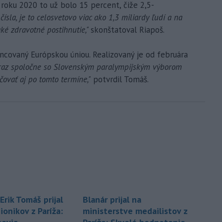
roku 2020 to už bolo 15 percent, čiže 2,5-
ísla, je to celosvetovo viac ako 1,3 miliardy ľudí a na
ké zdravotné postihnutie,"
skonštatoval Riapoš.
ancovaný Európskou úniou. Realizovaný je od februára
raz spoločne so Slovenským paralympijským výborom
čovať aj po tomto termíne,"
potvrdil Tomáš.
Erik Tomáš prijal
Blanár prijal na
onikov z Paríža:
ministerstve medailistov z