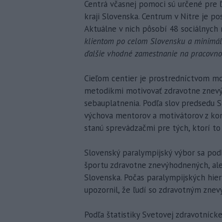
Centrá včasnej pomoci sú určené pre 
kraji Slovenska. Centrum v Nitre je po
Aktuálne v nich pôsobí 48 sociálnych
klientom po celom Slovensku a minimál
ďalšie vhodné zamestnanie na pracovno
Cieľom centier je prostredníctvom mot
metodikmi motivovať zdravotne znevýh
sebauplatnenia. Podľa slov predsedu 
výchova mentorov a motivátorov z kom
stanú sprevádzačmi pre tých, ktorí to 
Slovenský paralympijský výbor sa pod
športu zdravotne znevýhodnených, ale
Slovenska. Počas paralympijských hie
upozornil, že ľudí so zdravotným zne
Podľa štatistiky Svetovej zdravotníck