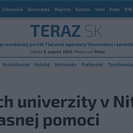
Zahraničie
Ekonomika
Regióny
Kultúra
Veda
Krimi
XML
TERAZ
.SK
pravodajský portál Tlačovej agentúry Slovenskej republi
Sobota
8. august 2026
Meniny má
Oskar
Bratislavský
Košický
Nitriansky
Prešovský
Trenčiansk
h univerzity v Ni
asnej pomoci