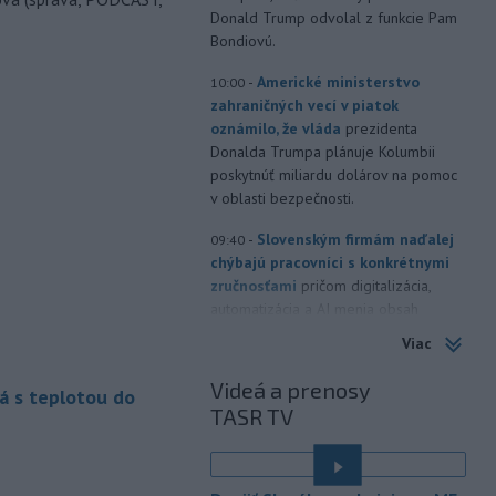
Donald Trump odvolal z funkcie Pam
Bondiovú.
-
Americké ministerstvo
10:00
zahraničných vecí v piatok
oznámilo, že vláda
prezidenta
Donalda Trumpa plánuje Kolumbii
poskytnúť miliardu dolárov na pomoc
v oblasti bezpečnosti.
-
Slovenským firmám naďalej
09:40
chýbajú pracovníci s konkrétnymi
zručnosťami
pričom digitalizácia,
automatizácia a AI menia obsah
tradičných pozícií a vytvárajú nové
Viac
profesie. Účinným riešením na
prepojenie potrieb trhu práce s
Videá a prenosy
á s teplotou do
pracovnou silou môže byť
TASR TV
rekvalifikácia.
-
Úrady v tomto roku doposiaľ
09:09
potvrdili 241 prípadov nákazy