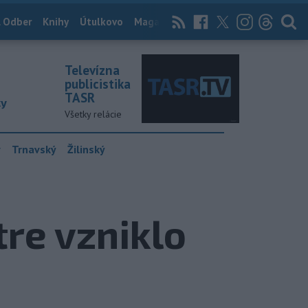
 Odber
Knihy
Útulkovo
Magazín
News Now
Archív
TASR
Televízna
publicistika
TASR
ky
Všetky relácie
y
Trnavský
Žilinský
tre vzniklo