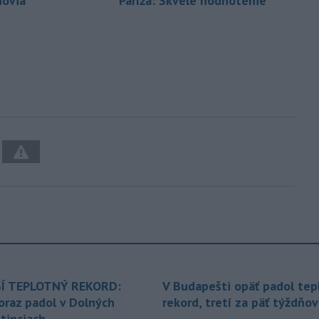
novia
Paríža: Skvelé hodnotenie
Í TEPLOTNÝ REKORD:
V Budapešti opäť padol tep
oraz padol v Dolných
rekord, tretí za päť týždňov
tinciach