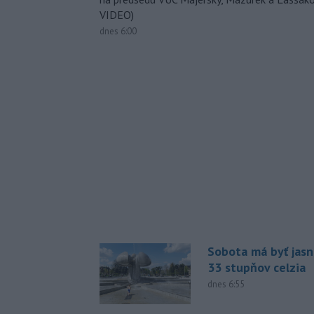
VIDEO)
dnes 6:00
Sobota má byť jasn
33 stupňov celzia
dnes 6:55