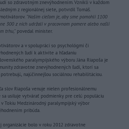
ľudí so zdravotným znevýhodnením. Vznikli v každom
sledným z regionálnej siete, potvrdil Tomáš.
 motivátorov.
"Naším cieľom je, aby sme pomohli 1100
ne 300 z nich udržali v pracovnom pomere alebo našli
m trhu,"
povedal minister.
ivátorov a v spolupráci so psychológmi či
odnených ľudí k aktivite a hľadaniu
Slovenského paralympijského výboru Jána Riapoša je
unity zdravotne znevýhodnených ľudí, ktorí sa
potrebujú, najúčinnejšou sociálnou rehabilitáciou.
ľa slov Riapoša venuje nielen profesionálnemu
 sa usiluje vytvárať podmienky pre celú populáciu
r v Tokiu Medzinárodný paralympijský výbor
výhodnením pribúda.
ej organizácie bolo v roku 2012 zdravotne