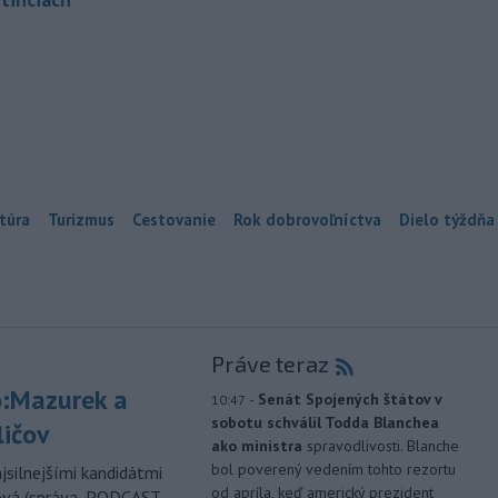
túra
Turizmus
Cestovanie
Rok dobrovoľníctva
Dielo týždňa
Práve teraz
:Mazurek a
-
Senát Spojených štátov v
10:47
sobotu schválil Todda Blanchea
ličov
ako ministra
spravodlivosti. Blanche
bol poverený vedením tohto rezortu
jsilnejšími kandidátmi
od apríla, keď americký prezident
ová (správa, PODCAST,