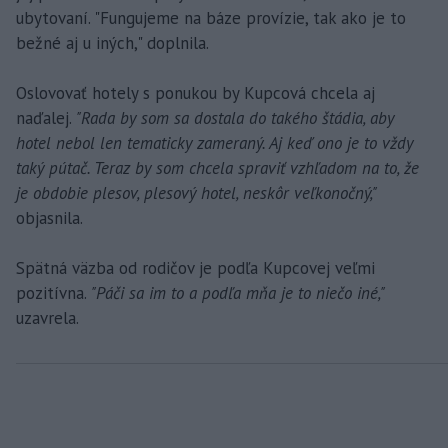
ubytovaní. "Fungujeme na báze provízie, tak ako je to
bežné aj u iných," doplnila.
Oslovovať hotely s ponukou by Kupcová chcela aj
naďalej.
"Rada by som sa dostala do takého štádia, aby
hotel nebol len tematicky zameraný. Aj keď ono je to vždy
taký pútač. Teraz by som chcela spraviť vzhľadom na to, že
je obdobie plesov, plesový hotel, neskôr veľkonočný,"
objasnila.
Spätná väzba od rodičov je podľa Kupcovej veľmi
pozitívna.
"Páči sa im to a podľa mňa je to niečo iné,"
uzavrela.