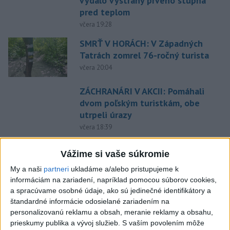
vydalo výstrahy prvého stupňa
pred teplom
včera 19:28
SMRŤ V HORÁCH: V Západných
Tatrách zomrel 76-ročný turista
včera 20:04
ZÁCHRANÁRI V AKCII: Pomáhali
dvom poľským turistkám, obe
utrpeli úrazy
včera 18:39
NEŠŤASTNÝ PÁD:Záchranári
Vážime si vaše súkromie
pomáhali 25-ročnej žene,
skončila v nemocnici
My a naši
partneri
ukladáme a/alebo pristupujeme k
informáciám na zariadení, napríklad pomocou súborov cookies,
včera 19:10
a spracúvame osobné údaje, ako sú jedinečné identifikátory a
MLADÍK VYPADOL Z FERRATY:
štandardné informácie odosielané zariadením na
Na Skalke pri Kremnici
personalizovanú reklamu a obsah, meranie reklamy a obsahu,
zasahovali záchranári
prieskumy publika a vývoj služieb.
S vaším povolením môže