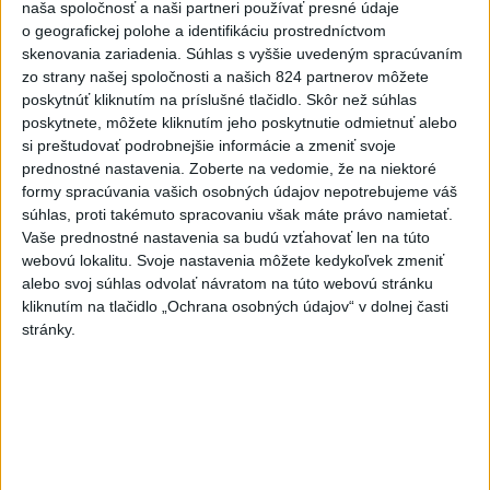
naša spoločnosť a naši partneri používať presné údaje
včera 17:19
o geografickej polohe a identifikáciu prostredníctvom
Omán: Rokovania o
skenovania zariadenia. Súhlas s vyššie uvedeným spracúvaním
Hormuzskom prielive sú
zo strany našej spoločnosti a našich 824 partnerov môžete
poskytnúť kliknutím na príslušné tlačidlo. Skôr než súhlas
pozitívne a konštruktívne
poskytnete, môžete kliknutím jeho poskytnutie odmietnuť alebo
včera 19:24
si preštudovať podrobnejšie informácie a zmeniť svoje
STOVKY NASADENÝCH
prednostné nastavenia.
Zoberte na vedomie, že na niektoré
formy spracúvania vašich osobných údajov nepotrebujeme váš
HASIČOV: Zasahujú pri lesnom
súhlas, proti takémuto spracovaniu však máte právo namietať.
požiari v Andalúzii
Vaše prednostné nastavenia sa budú vzťahovať len na túto
včera 17:13
webovú lokalitu. Svoje nastavenia môžete kedykoľvek zmeniť
alebo svoj súhlas odvolať návratom na túto webovú stránku
Práve teraz
kliknutím na tlačidlo „Ochrana osobných údajov“ v dolnej časti
-
Okresný úrad (OÚ) Malacky vyhlásil v súvislosti s
21:43
stránky.
požiarom
veľkého rozsahu vo Vojenskom obvode (VO) Záhorie
mimoriadnu situáciu. Jej vyhlásenie umožní v dotknutej lokalite
efektívnejšiu koordináciu nasadených síl a prostriedkov.
Viac
Videá a prenosy TASR TV