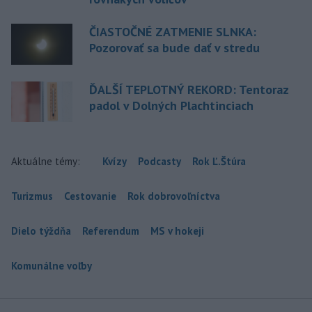
ČIASTOČNÉ ZATMENIE SLNKA:
Pozorovať sa bude dať v stredu
ĎALŠÍ TEPLOTNÝ REKORD: Tentoraz
padol v Dolných Plachtinciach
Aktuálne témy:
Kvízy
Podcasty
Rok Ľ.Štúra
Turizmus
Cestovanie
Rok dobrovoľníctva
Dielo týždňa
Referendum
MS v hokeji
Komunálne voľby