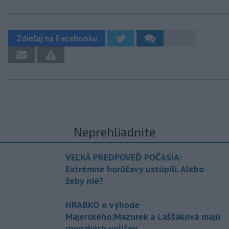
Zdieľaj na Facebooku
Neprehliadnite
VEĽKÁ PREDPOVEĎ POČASIA:
Extrémne horúčavy ustúpili. Alebo
žeby nie?
HRABKO o výhode
Majerského:Mazurek a Laššáková majú
rovnakých voličov