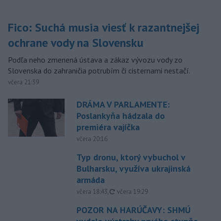
Fico: Suchá musia viesť k razantnejšej
ochrane vody na Slovensku
Podľa neho zmenená ústava a zákaz vývozu vody zo
Slovenska do zahraničia potrubím či cisternami nestačí.
včera 21:39
DRÁMA V PARLAMENTE:
Poslankyňa hádzala do
premiéra vajíčka
včera 20:16
Typ dronu, ktorý vybuchol v
Bulharsku, využíva ukrajinská
armáda
aktualizované
včera 18:43
,
včera 19:29
POZOR NA HARÚČAVY: SHMÚ