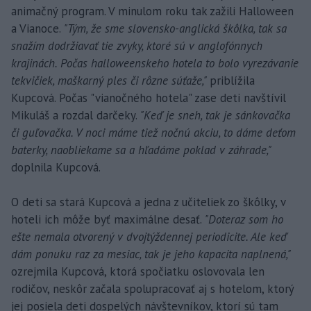
animačný program. V minulom roku tak zažili Halloween
a Vianoce.
"Tým, že sme slovensko-anglická škôlka, tak sa
snažím dodržiavať tie zvyky, ktoré sú v anglofónnych
krajinách. Počas halloweenskeho hotela to bolo vyrezávanie
tekvičiek, maškarný ples či rôzne súťaže,"
priblížila
Kupcová. Počas "vianočného hotela" zase deti navštívil
Mikuláš a rozdal darčeky.
"Keď je sneh, tak je sánkovačka
či guľovačka. V noci máme tiež nočnú akciu, to dáme deťom
baterky, naobliekame sa a hľadáme poklad v záhrade,"
doplnila Kupcová.
O deti sa stará Kupcová a jedna z učiteliek zo škôlky, v
hoteli ich môže byť maximálne desať.
"Doteraz som ho
ešte nemala otvorený v dvojtýždennej periodicite. Ale keď
dám ponuku raz za mesiac, tak je jeho kapacita naplnená,"
ozrejmila Kupcová, ktorá spočiatku oslovovala len
rodičov, neskôr začala spolupracovať aj s hotelom, ktorý
jej posiela deti dospelých návštevníkov, ktorí sú tam