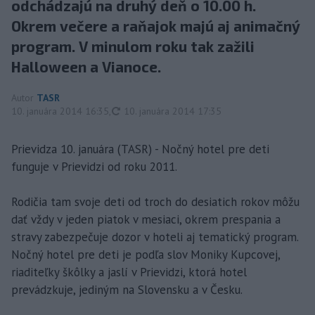
odchádzajú na druhý deň o 10.00 h.
Okrem večere a raňajok majú aj animačný
program. V minulom roku tak zažili
Halloween a Vianoce.
Autor
TASR
aktualizované
10. januára 2014 16:35
,
10. januára 2014 17:35
Prievidza 10. januára (TASR) - Nočný hotel pre deti
funguje v Prievidzi od roku 2011.
Rodičia tam svoje deti od troch do desiatich rokov môžu
dať vždy v jeden piatok v mesiaci, okrem prespania a
stravy zabezpečuje dozor v hoteli aj tematický program.
Nočný hotel pre deti je podľa slov Moniky Kupcovej,
riaditeľky škôlky a jaslí v Prievidzi, ktorá hotel
prevádzkuje, jediným na Slovensku a v Česku.