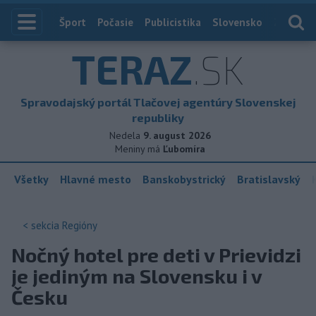
Index
Šport
Počasie
Publicistika
Slovensko
Zahranič
TERAZ
.SK
Spravodajský portál Tlačovej agentúry Slovenskej
republiky
Nedela
9. august 2026
Meniny má
Ľubomíra
Všetky
Hlavné mesto
Banskobystrický
Bratislavský
< sekcia
Regióny
Nočný hotel pre deti v Prievidzi
je jediným na Slovensku i v
Česku