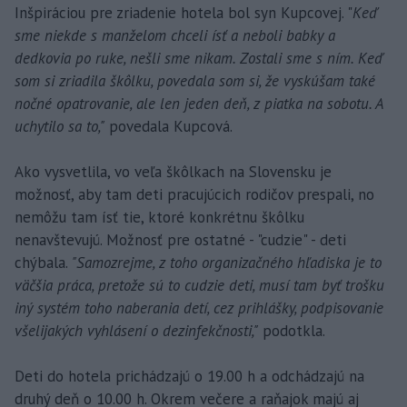
Inšpiráciou pre zriadenie hotela bol syn Kupcovej. "
Keď
sme niekde s manželom chceli ísť a neboli babky a
dedkovia po ruke, nešli sme nikam. Zostali sme s ním. Keď
som si zriadila škôlku, povedala som si, že vyskúšam také
nočné opatrovanie, ale len jeden deň, z piatka na sobotu. A
uchytilo sa to,"
povedala Kupcová.
Ako vysvetlila, vo veľa škôlkach na Slovensku je
možnosť, aby tam deti pracujúcich rodičov prespali, no
nemôžu tam ísť tie, ktoré konkrétnu škôlku
nenavštevujú. Možnosť pre ostatné - "cudzie" - deti
chýbala.
"Samozrejme, z toho organizačného hľadiska je to
väčšia práca, pretože sú to cudzie deti, musí tam byť trošku
iný systém toho naberania detí, cez prihlášky, podpisovanie
všelijakých vyhlásení o dezinfekčnosti,"
podotkla.
Deti do hotela prichádzajú o 19.00 h a odchádzajú na
druhý deň o 10.00 h. Okrem večere a raňajok majú aj