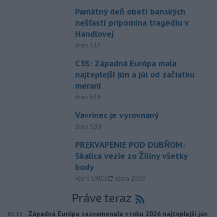
Pamätný deň obetí banských
nešťastí pripomína tragédiu v
Handlovej
dnes 5:15
C3S: Západná Európa mala
najteplejší jún a júl od začiatku
meraní
dnes 6:16
Vavrinec je vyrovnaný
dnes 5:30
PREKVAPENIE POD DUBŇOM:
Skalica vezie zo Žiliny všetky
body
aktualizované
včera 19:00
,
včera 20:10
Práve teraz
-
Západná Európa zaznamenala v roku 2026 najteplejší jún
06:16