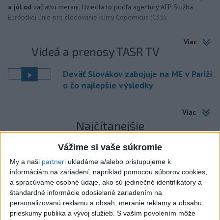
a júl od
začiatku meraní. Uviedla to podľa agentúry AFP Služba
Európskej únie pre sledovanie klímy Copernicus (C3S).
Viac
Videá a prenosy TASR TV
Deväť Slovákov zabojuje na ME v Paríži
o čo najlepšie výsledky
Viac
Najčítanejšie
6h
24h
7d
Vážime si vaše súkromie
My a naši
partneri
ukladáme a/alebo pristupujeme k
MLADÍK VYPADOL Z FERRATY: Na Skalke
1
informáciám na zariadení, napríklad pomocou súborov cookies,
pri Kremnici zasahovali záchranári
a spracúvame osobné údaje, ako sú jedinečné identifikátory a
štandardné informácie odosielané zariadením na
2
DRÁMA V PARLAMENTE: Poslankyňa hádzala do
personalizovanú reklamu a obsah, meranie reklamy a obsahu,
prieskumy publika a vývoj služieb.
S vaším povolením môže
premiéra vajíčka