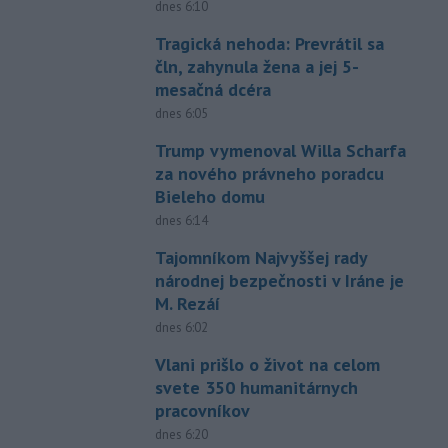
dnes 6:10
Tragická nehoda: Prevrátil sa
čln, zahynula žena a jej 5-
mesačná dcéra
dnes 6:05
Trump vymenoval Willa Scharfa
za nového právneho poradcu
Bieleho domu
dnes 6:14
Tajomníkom Najvyššej rady
národnej bezpečnosti v Iráne je
M. Rezáí
dnes 6:02
Vlani prišlo o život na celom
svete 350 humanitárnych
pracovníkov
dnes 6:20