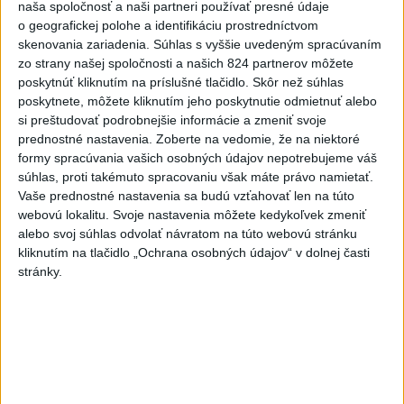
naša spoločnosť a naši partneri používať presné údaje
3
Česká vláda uvažuje nad zvýšením valorizácie dôchodkov
o geografickej polohe a identifikáciu prostredníctvom
skenovania zariadenia. Súhlas s vyššie uvedeným spracúvaním
na dvojnásobok
zo strany našej spoločnosti a našich 824 partnerov môžete
4
ÚTOK MEDVEĎA: V Turanoch pri zjazde z D1 našli
poskytnúť kliknutím na príslušné tlačidlo. Skôr než súhlas
poskytnete, môžete kliknutím jeho poskytnutie odmietnuť alebo
zraneného muža
si preštudovať podrobnejšie informácie a zmeniť svoje
5
Ugandský futbalista Owori zomrel vo veku 27 rokov po
prednostné nastavenia.
Zoberte na vedomie, že na niektoré
formy spracúvania vašich osobných údajov nepotrebujeme váš
brutálnom útoku
súhlas, proti takémuto spracovaniu však máte právo namietať.
6
OTESTUJTE SA: Rozumiete slovenským nárečiam? Tieto
Vaše prednostné nastavenia sa budú vzťahovať len na túto
webovú lokalitu. Svoje nastavenia môžete kedykoľvek zmeniť
slová vás potrápia
alebo svoj súhlas odvolať návratom na túto webovú stránku
7
Tragická nehoda: Prevrátil sa čln, zahynula žena a jej 5-
kliknutím na tlačidlo „Ochrana osobných údajov“ v dolnej časti
stránky.
mesačná dcéra
Najnovšie správy na Teraz.sk
Vyhlásenia
Priame prenosy z Národnej rady SR