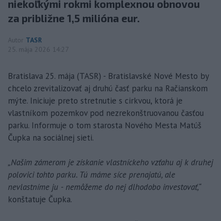
niekoľkými rokmi komplexnou obnovou
za približne 1,5 milióna eur.
Autor
TASR
25. mája 2026 14:27
Bratislava 25. mája (TASR) - Bratislavské Nové Mesto by
chcelo zrevitalizovať aj druhú časť parku na Račianskom
mýte. Iniciuje preto stretnutie s cirkvou, ktorá je
vlastníkom pozemkov pod nezrekonštruovanou časťou
parku. Informuje o tom starosta Nového Mesta Matúš
Čupka na sociálnej sieti.
„Našim zámerom je získanie vlastníckeho vzťahu aj k druhej
polovici tohto parku. Tú máme síce prenajatú, ale
nevlastníme ju - nemôžeme do nej dlhodobo investovať,“
konštatuje Čupka.