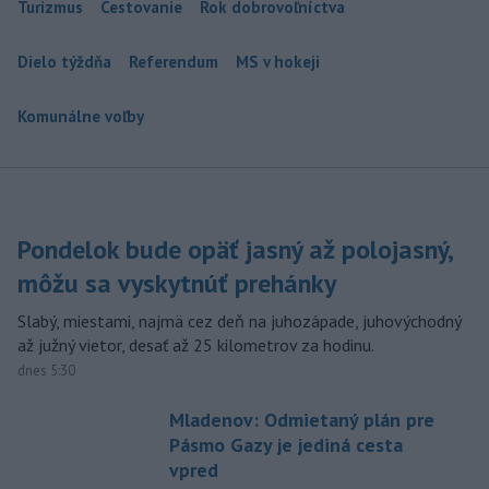
Turizmus
Cestovanie
Rok dobrovoľníctva
Dielo týždňa
Referendum
MS v hokeji
Komunálne voľby
Pondelok bude opäť jasný až polojasný,
môžu sa vyskytnúť prehánky
Slabý, miestami, najmä cez deň na juhozápade, juhovýchodný
až južný vietor, desať až 25 kilometrov za hodinu.
dnes 5:30
Mladenov: Odmietaný plán pre
Pásmo Gazy je jediná cesta
vpred