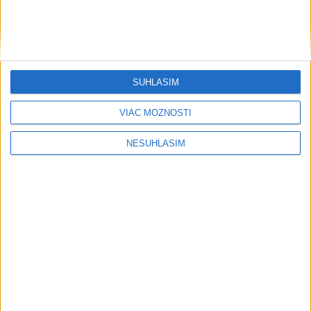
Kuric a Matejička v leade na WCES v
Žiline pred bránami finále
včera 21:10
SÚHLASÍM
VIAC MOŽNOSTÍ
Neprehliadnite
NESÚHLASÍM
Slovensko trápi sucho: V prírode sa
prejavuje viacerými spôsobmi
Podvodníci majú novú stratégiu,
nenechajte sa nachytať
EXTRÉMNE teplá noc: Najvyššie
maximum sa posunulo na novú úroveň
VIDEO: MUNÍCIA V DUNAJI: Mínu