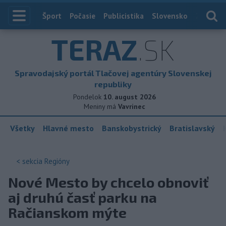
Index
Šport
Počasie
Publicistika
Slovensko
Zahranič
TERAZ
.SK
Spravodajský portál Tlačovej agentúry Slovenskej
republiky
Pondelok
10. august 2026
Meniny má
Vavrinec
Všetky
Hlavné mesto
Banskobystrický
Bratislavský
< sekcia
Regióny
Nové Mesto by chcelo obnoviť
aj druhú časť parku na
Račianskom mýte