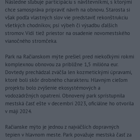
Následne sľubuje participáciu s návštevníkmi, s ktorými
chce samospráva pripraviť návrh na obnovu. Starosta si
však podľa vlastných slov vie predstaviť rekonštrukciu
všetkých chodníkov, psí výbeh či výsadbu ďalších
stromov. Vidí tiež priestor na osadenie novomestského
vianočného stromčeka.
Park na Račianskom mýte prešiel pred niekoľkými rokmi
komplexnou obnovou za približne 1,5 milióna eur.
Dovtedy prechádzal zväčša len kozmetickými úpravami,
ktoré boli skôr drobného charakteru. Hlavným cieľom
projektu bolo zvýšenie ekosystémových a
vodozádržných opatrení. Obnovený park sprístupnila
mestská časť ešte v decembri 2023, oficiálne ho otvorila
v máji 2024.
Račianske mýto je jednou z najväčších dopravných
tepien v hlavnom meste. Park považuje mestská časť za