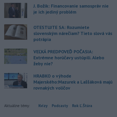
J. Božik: Financovanie samospráv nie
je ich jediný problém
OTESTUJTE SA: Rozumiete
slovenským nárečiam? Tieto slová vás
potrápia
VEĽKÁ PREDPOVEĎ POČASIA:
Extrémne horúčavy ustúpili. Alebo
žeby nie?
HRABKO o výhode
Majerského:Mazurek a Laššáková majú
rovnakých voličov
Aktuálne témy:
Kvízy
Podcasty
Rok Ľ.Štúra