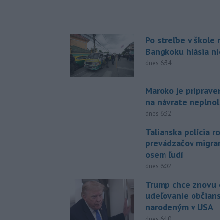
Po streľbe v škole
Bangkoku hlásia n
dnes 6:34
Maroko je priprave
na návrate neplno
dnes 6:32
Talianska polícia ro
prevádzačov migran
osem ľudí
dnes 6:02
Trump chce znovu 
udeľovanie občian
narodeným v USA
dnes 6:10