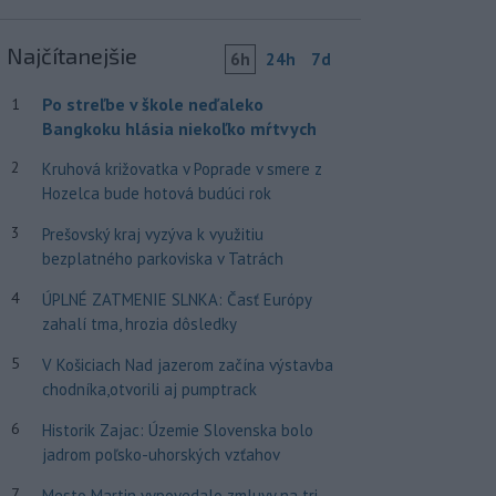
Najčítanejšie
6h
24h
7d
Po streľbe v škole neďaleko
1
Bangkoku hlásia niekoľko mŕtvych
2
Kruhová križovatka v Poprade v smere z
Hozelca bude hotová budúci rok
3
Prešovský kraj vyzýva k využitiu
bezplatného parkoviska v Tatrách
4
ÚPLNÉ ZATMENIE SLNKA: Časť Európy
zahalí tma, hrozia dôsledky
5
V Košiciach Nad jazerom začína výstavba
chodníka,otvorili aj pumptrack
6
Historik Zajac: Územie Slovenska bolo
jadrom poľsko-uhorských vzťahov
7
Mesto Martin vypovedalo zmluvy na tri