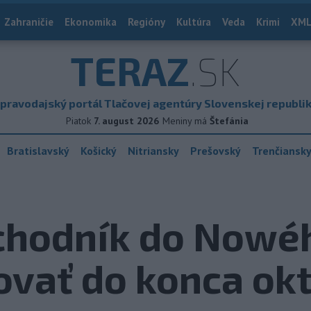
Zahraničie
Ekonomika
Regióny
Kultúra
Veda
Krimi
XML
TERAZ
.SK
pravodajský portál Tlačovej agentúry Slovenskej republi
Piatok
7. august 2026
Meniny má
Štefánia
Bratislavský
Košický
Nitriansky
Prešovský
Trenčiansk
chodník do Nowé
ovať do konca ok