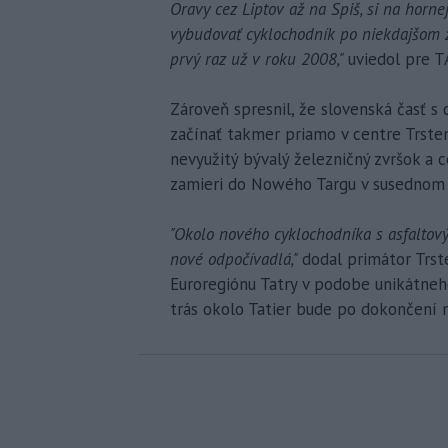
Oravy cez Liptov až na Spiš, si na horn
vybudovať cyklochodník po niekdajšom ž
prvý raz už v roku 2008,"
uviedol pre T
Zároveň spresnil, že slovenská časť 
začínať takmer priamo v centre Trsten
nevyužitý bývalý železničný zvršok a 
zamieri do Nowého Targu v susednom 
"Okolo nového cyklochodníka s asfalt
nové odpočívadlá,"
dodal primátor Trst
Euroregiónu Tatry v podobe unikátneh
trás okolo Tatier bude po dokončení 