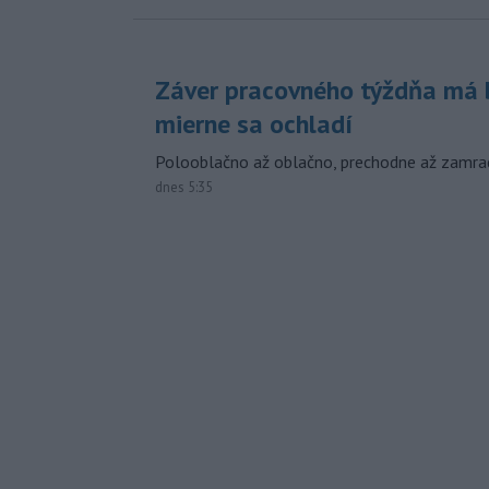
Záver pracovného týždňa má b
mierne sa ochladí
Polooblačno až oblačno, prechodne až zamra
dnes 5:35