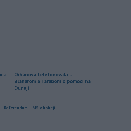
r z
Orbánová telefonovala s
Blanárom a Tarabom o pomoci na
Dunaji
Referendum
MS v hokeji