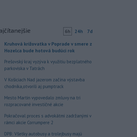
ajčítanejšie
6h
24h
7d
Kruhová križovatka v Poprade v smere z
Hozelca bude hotová budúci rok
Prešovský kraj vyzýva k využitiu bezplatného
parkoviska v Tatrách
V Košiciach Nad jazerom začína výstavba
chodníka,otvorili aj pumptrack
Mesto Martin vypovedalo zmluvy na tri
rozpracované investičné akcie
Pokračoval proces s advokátmi zadržanými v
rámci akcie Corrumpere 2
DPB: Všetky autobusy a trolejbusy majú