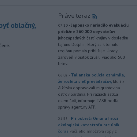
Práve teraz
yť oblačný,
-
Japonsko nariadilo evakuáciu
07:10
približne 260.000 obyvateľov
juhozápadných častí krajiny v dôsledku
tajfúnu Dolphin, ktorý sa k tomuto
čené.
regiónu pomaly približuje. Úrady
zároveň v piatok zrušili viac ako 500
letov.
-
Talianska polícia oznámila,
06:02
že rozbila sieť prevádzačov,
ktorí z
Alžírska dopravovali migrantov na
ostrov Sardínia. Pri raziách zatkla
osem ľudí, informuje TASR podľa
správy agentúry AFP.
-
Pri pobreží Ománu hrozí
21:58
ekologická katastrofa pre únik
čoraz
väčšieho množstva ropy z