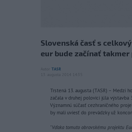
Slovenská časť s celkov
eur bude začínať takmer 
Autor
TASR
13. augusta 2014 14:35
Trstená 13. augusta (TASR) – Medzi 
začala v druhej polovici júla výstavba
Významnú súčasť cezhraničného projek
by mali uviesť do prevádzky už konco
"Vďaka tomuto obrovskému projektu Euro