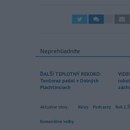
Neprehliadnite
ĎALŠÍ TEPLOTNÝ REKORD:
VIDE
Tentoraz padol v Dolných
robo
Plachtinciach
zách
Aktuálne témy:
Kvízy
Podcasty
Rok Ľ.Š
Komunálne voľby