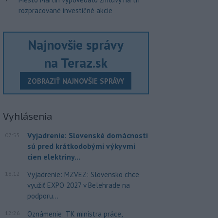
rozpracované investičné akcie
Najnovšie správy
na Teraz.sk
ZOBRAZIŤ NAJNOVŠIE SPRÁVY
Vyhlásenia
Vyjadrenie: Slovenské domácnosti
07:55
sú pred krátkodobými výkyvmi
cien elektriny...
18:12
Vyjadrenie: MZVEZ: Slovensko chce
využiť EXPO 2027 v Belehrade na
podporu...
12:26
Oznámenie: TK ministra práce,