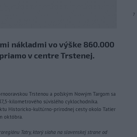
7
ými nákladmi vo výške 860.000
priamo v centre Trstenej.
hornooravskou Trstenou a poľským Nowým Targom sa
 37,5-kilometrového súvislého cyklochodníka.
tu Historicko-kultúrno-prírodnej cesty okolo Tatier
m októbra.
regiónu Tatry, ktorý siaha na slovenskej strane od