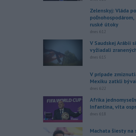
Zelenskyj: Vláda 
poľnohospodárom, k
ruské útoky
dnes 6:12
V Saudskej Arábii s
vyžiadali zranených
dnes 6:15
V prípade zmiznuti
Mexiku zatkli býv
dnes 6:22
Afrika jednomyseľn
Infantina, víta os
dnes 6:18
Machata šiesty na 