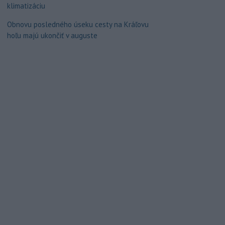
klimatizáciu
Obnovu posledného úseku cesty na Kráľovu
hoľu majú ukončiť v auguste