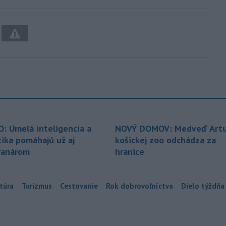
O: Umelá inteligencia a
NOVÝ DOMOV: Medveď Artu
tika pomáhajú už aj
košickej zoo odchádza za
ranárom
hranice
túra
Turizmus
Cestovanie
Rok dobrovoľníctva
Dielo týždňa