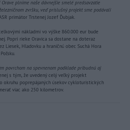
ej Orave plníme naše dávnejšie smelé predsavzatie
elezničnom zvršku, veď príslušný projekt sme podávali
ASR primátor Trstenej Jozef Ďubjak.
s celkovými nákladmi vo výške 860.000 eur bude
ej. Popri rieke Oravica sa dostane na doteraz
cez Liesek, Hladovku a hraničnú obec Suchá Hora
Poľsku.
ovým povrchom na spevnenom podklade pribudnú aj
enej s tým, že uvedený celý veľký projekt
o okruhu poprepájaných úsekov cykloturistických
merať viac ako 250 kilometrov.