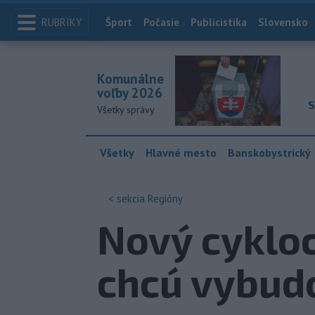
RUBRIKY
Index
Šport
Počasie
Publicistika
Slovensko
Komunálne
voľby 2026
S
Všetky správy
Všetky
Hlavné mesto
Banskobystrický
< sekcia
Regióny
Nový cyklo
chcú vybud