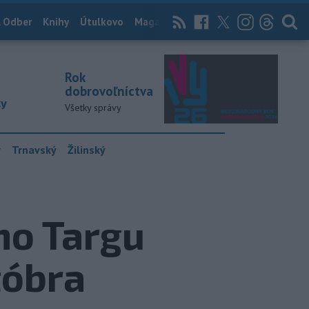
 Odber
Knihy
Útulkovo
Magazín
News Now
Archív
TASR
Rok
dobrovoľníctva
ky
Všetky správy
y
Trnavský
Žilinský
ho Targu
tóbra