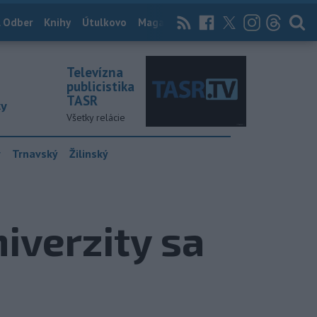
 Odber
Knihy
Útulkovo
Magazín
News Now
Archív
TASR
Televízna
publicistika
TASR
ky
Všetky relácie
y
Trnavský
Žilinský
niverzity sa