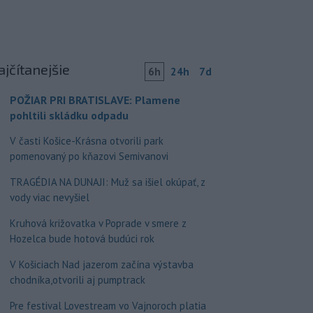
ajčítanejšie
6h
24h
7d
POŽIAR PRI BRATISLAVE: Plamene
pohltili skládku odpadu
V časti Košice-Krásna otvorili park
pomenovaný po kňazovi Semivanovi
TRAGÉDIA NA DUNAJI: Muž sa išiel okúpať, z
vody viac nevyšiel
Kruhová križovatka v Poprade v smere z
Hozelca bude hotová budúci rok
V Košiciach Nad jazerom začína výstavba
chodníka,otvorili aj pumptrack
Pre festival Lovestream vo Vajnoroch platia