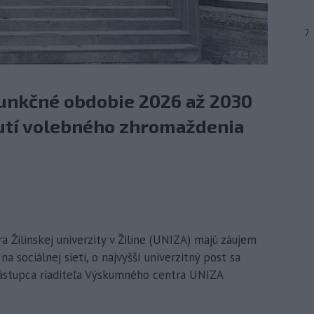
7
funkčné obdobie 2026 až 2030
utí volebného zhromaždenia
ra Žilinskej univerzity v Žiline (UNIZA) majú záujem
na sociálnej sieti, o najvyšší univerzitný post sa
zástupca riaditeľa Výskumného centra UNIZA