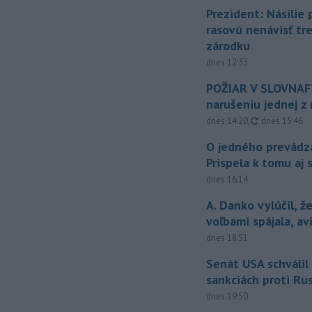
Prezident: Násilie
rasovú nenávisť tr
zárodku
dnes 12:33
POŽIAR V SLOVNAFT
narušeniu jednej z 
aktualizovan
dnes 14:20
,
dnes 15:46
O jedného prevádz
Prispela k tomu aj 
dnes 16:14
A. Danko vylúčil, ž
voľbami spájala, a
dnes 18:51
Senát USA schválil
sankciách proti Ru
dnes 19:50