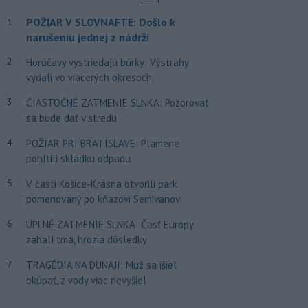
POŽIAR V SLOVNAFTE: Došlo k
1
narušeniu jednej z nádrží
2
Horúčavy vystriedajú búrky: Výstrahy
vydali vo viacerých okresoch
3
ČIASTOČNÉ ZATMENIE SLNKA: Pozorovať
sa bude dať v stredu
4
POŽIAR PRI BRATISLAVE: Plamene
pohltili skládku odpadu
5
V časti Košice-Krásna otvorili park
pomenovaný po kňazovi Semivanovi
6
ÚPLNÉ ZATMENIE SLNKA: Časť Európy
zahalí tma, hrozia dôsledky
7
TRAGÉDIA NA DUNAJI: Muž sa išiel
okúpať, z vody viac nevyšiel