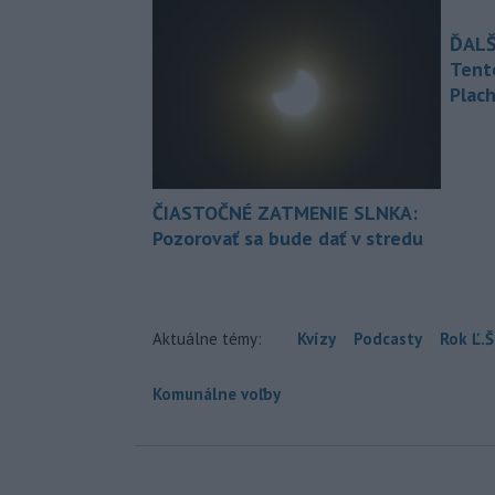
ĎALŠ
Tent
Plach
ČIASTOČNÉ ZATMENIE SLNKA:
Pozorovať sa bude dať v stredu
Aktuálne témy:
Kvízy
Podcasty
Rok Ľ.Š
Komunálne voľby