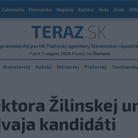
Zahraničie
Ekonomika
Regióny
Kultúra
Veda
Krimi
XML
TERAZ
.SK
pravodajský portál Tlačovej agentúry Slovenskej republi
Piatok
7. august 2026
Meniny má
Štefánia
Bratislavský
Košický
Nitriansky
Prešovský
Trenčiansk
ktora Žilinskej u
vaja kandidáti