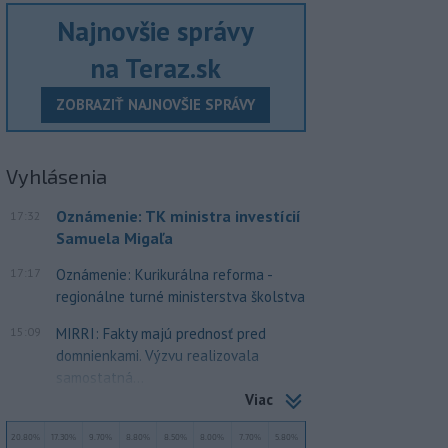
Najnovšie správy
na Teraz.sk
ZOBRAZIŤ NAJNOVŠIE SPRÁVY
Vyhlásenia
Oznámenie: TK ministra investícií
17:32
Samuela Migaľa
17:17
Oznámenie: Kurikurálna reforma -
regionálne turné ministerstva školstva
15:09
MIRRI: Fakty majú prednosť pred
domnienkami. Výzvu realizovala
samostatná...
Viac