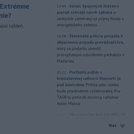
 Extrémne
-
Senát Spojených štátov v
19:49
piatok schválil návrh zákona o
nie?
sankciách zameraný na príjmy Ruska z
energetického sektora.
júci týždeň.
-
Slovenská polícia prispela k
16:08
objasneniu prípadu prevádzačstva,
ktorý sa podarilo ukončiť
právoplatným odsúdením páchateľa v
Maďarsku.
-
Piatkový požiar v
15:21
bratislavskej rafinérii Slovnaft je
pod kontrolou.
Príčina jeho vzniku
bude predmetom vyšetrovania. Pre
TASR to potvrdil hovorca rafinérie
Anton Molnár.
-
Ministerstvo kultúry (MK) SR
15:17
upraví verziu opatrenia o
Viac
podrobnostiach poskytovania dotácií v
pôsobnosti rezortu.