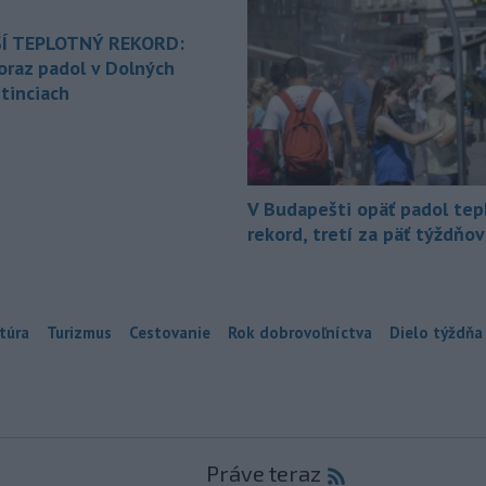
Í TEPLOTNÝ REKORD:
oraz padol v Dolných
tinciach
V Budapešti opäť padol tep
rekord, tretí za päť týždňov
túra
Turizmus
Cestovanie
Rok dobrovoľníctva
Dielo týždňa
Práve teraz