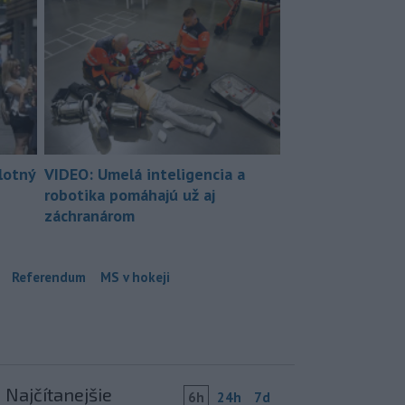
lotný
VIDEO: Umelá inteligencia a
robotika pomáhajú už aj
záchranárom
Referendum
MS v hokeji
Najčítanejšie
6h
24h
7d