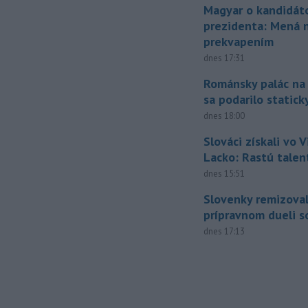
Magyar o kandidát
prezidenta: Mená 
prekvapením
dnes 17:31
Románsky palác na
sa podarilo statick
dnes 18:00
Slováci získali vo V
Lacko: Rastú talen
dnes 15:51
Slovenky remizoval
prípravnom dueli s
dnes 17:13