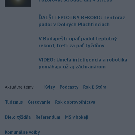
ĎALŠÍ TEPLOTNÝ REKORD: Tentoraz
padol v Dolných Plachtinciach
V Budapešti opäť padol teplotný
rekord, tretí za päť týždňov
VIDEO: Umelá inteligencia a robotika
pomáhajú už aj záchranárom
Aktuálne témy:
Kvízy
Podcasty
Rok Ľ.Štúra
Turizmus
Cestovanie
Rok dobrovoľníctva
Dielo týždňa
Referendum
MS v hokeji
Komunálne voľby