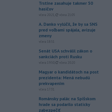
Trstíne zasahuje takmer 50
hasičov
aktualizované
včera 20:21
,
včera 21:05
A. Danko vylúčil, že by sa SNS
pred voľbami spájala, avizuje
zmeny
včera 18:51
Senát USA schválil zákon o
sankciách proti Rusku
aktualizované
včera 19:50
,
včera 20:20
Magyar o kandidátoch na post
prezidenta: Mená nebudú
prekvapením
včera 17:31
Románsky palác na Spišskom
hrade sa podarilo staticky
zabezpečiť