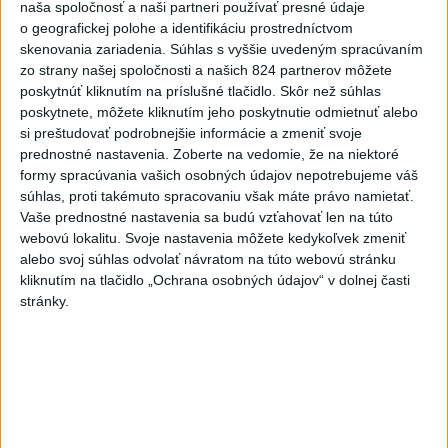
naša spoločnosť a naši partneri používať presné údaje
o geografickej polohe a identifikáciu prostredníctvom
Viac
skenovania zariadenia. Súhlas s vyššie uvedeným spracúvaním
Najčítanejšie
zo strany našej spoločnosti a našich 824 partnerov môžete
poskytnúť kliknutím na príslušné tlačidlo. Skôr než súhlas
6h
24h
7d
poskytnete, môžete kliknutím jeho poskytnutie odmietnuť alebo
si preštudovať podrobnejšie informácie a zmeniť svoje
prednostné nastavenia.
Zoberte na vedomie, že na niektoré
ČIASTOČNÉ ZATMENIE SLNKA: Pozorovať
1
formy spracúvania vašich osobných údajov nepotrebujeme váš
sa bude dať v stredu
súhlas, proti takémuto spracovaniu však máte právo namietať.
Vaše prednostné nastavenia sa budú vzťahovať len na túto
2
V časti Košice-Krásna otvorili park pomenovaný po
webovú lokalitu. Svoje nastavenia môžete kedykoľvek zmeniť
kňazovi Semivanovi
alebo svoj súhlas odvolať návratom na túto webovú stránku
kliknutím na tlačidlo „Ochrana osobných údajov“ v dolnej časti
3
POŽIAR V SLOVNAFTE: Došlo k narušeniu jednej z nádrží
stránky.
4
Pri požiari lesného porastu v Trstíne zasahuje takmer 50
hasičov
5
VEĽKÁ PREDPOVEĎ POČASIA: Extrémne horúčavy
ustúpili. Alebo žeby nie?