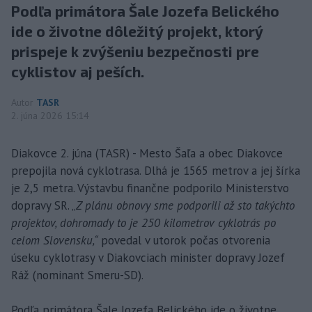
Podľa primátora Šale Jozefa Belického
ide o životne dôležitý projekt, ktorý
prispeje k zvýšeniu bezpečnosti pre
cyklistov aj peších.
Autor
TASR
2. júna 2026 15:14
Diakovce 2. júna (TASR) - Mesto Šaľa a obec Diakovce
prepojila nová cyklotrasa. Dlhá je 1565 metrov a jej šírka
je 2,5 metra. Výstavbu finančne podporilo Ministerstvo
dopravy SR. „
Z plánu obnovy sme podporili až sto takýchto
projektov, dohromady to je 250 kilometrov cyklotrás po
celom Slovensku,“
povedal v utorok počas otvorenia
úseku cyklotrasy v Diakovciach minister dopravy Jozef
Ráž (nominant Smeru-SD).
Podľa primátora Šale Jozefa Belického ide o životne