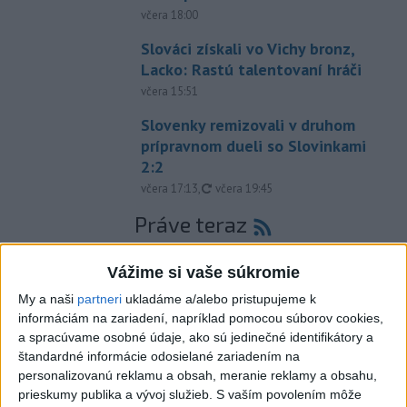
včera 18:00
Slováci získali vo Vichy bronz,
Lacko: Rastú talentovaní hráči
včera 15:51
Slovenky remizovali v druhom
prípravnom dueli so Slovinkami
2:2
aktualizované
včera 17:13
,
včera 19:45
Práve teraz
-
Taliansky tenista Matteo Arnaldi vypadol na turnaji ATP
21:30
Vážime si vaše súkromie
Masters 1000
v Montreale už v 3. kole dvojhry.
My a naši
partneri
ukladáme a/alebo pristupujeme k
informáciám na zariadení, napríklad pomocou súborov cookies,
Viac
Videá a prenosy TASR TV
a spracúvame osobné údaje, ako sú jedinečné identifikátory a
štandardné informácie odosielané zariadením na
personalizovanú reklamu a obsah, meranie reklamy a obsahu,
Deväť Slovákov zabojuje na ME v Paríži
prieskumy publika a vývoj služieb.
S vaším povolením môže
o čo najlepšie výsledky