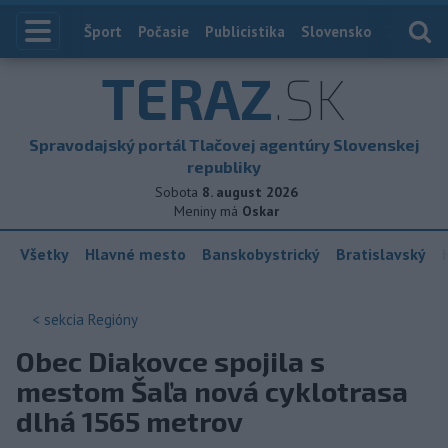
Index
Šport
Počasie
Publicistika
Slovensko
Zahranič
TERAZ
.SK
Spravodajský portál Tlačovej agentúry Slovenskej
republiky
Sobota
8. august 2026
Meniny má
Oskar
Všetky
Hlavné mesto
Banskobystrický
Bratislavský
< sekcia
Regióny
Obec Diakovce spojila s
mestom Šaľa nová cyklotrasa
dlhá 1565 metrov