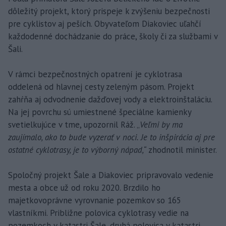
dôležitý projekt, ktorý prispeje k zvýšeniu bezpečnosti
pre cyklistov aj peších. Obyvateľom Diakoviec uľahčí
každodenné dochádzanie do práce, školy či za službami v
Šali.
V rámci bezpečnostných opatrení je cyklotrasa
oddelená od hlavnej cesty zeleným pásom. Projekt
zahŕňa aj odvodnenie dažďovej vody a elektroinštaláciu.
Na jej povrchu sú umiestnené špeciálne kamienky
svetielkujúce v tme, upozornil Ráž. „
Veľmi by ma
zaujímalo, ako to bude vyzerať v noci. Je to inšpirácia aj pre
ostatné cyklotrasy, je to výborný nápad,“
zhodnotil minister.
Spoločný projekt Šale a Diakoviec pripravovalo vedenie
mesta a obce už od roku 2020. Brzdilo ho
majetkovoprávne vyrovnanie pozemkov so 165
vlastníkmi. Približne polovica cyklotrasy vedie na
pozemkoch v katastri Šale, druhá polovica v katastri