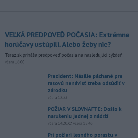
VEĽKÁ PREDPOVEĎ POČASIA: Extrémne
horúčavy ustúpili. Alebo žeby nie?
Teraz.sk prináša predpoveď počasia na nasledujúci týždeň.
včera 16:00
Prezident: Násilie páchané pre
rasovú nenávisť treba odsúdiť v
zárodku
včera 12:33
POŽIAR V SLOVNAFTE: Došlo k
narušeniu jednej z nádrží
aktualizované
včera 14:20
,
včera 15:46
Pri požiari lesného porastu v