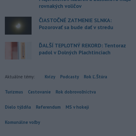
rovnakých voličov
ČIASTOČNÉ ZATMENIE SLNKA:
Pozorovať sa bude dať v stredu
ĎALŠÍ TEPLOTNÝ REKORD: Tentoraz
padol v Dolných Plachtinciach
Aktuálne témy:
Kvízy
Podcasty
Rok Ľ.Štúra
Turizmus
Cestovanie
Rok dobrovoľníctva
Dielo týždňa
Referendum
MS v hokeji
Komunálne voľby