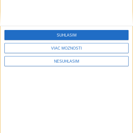
ohľadom prezidenta Infantina
Infantino čelí výzvam na odstúpenie a britské médiá v piatok
zároveň zverejnili obvinenia, podľa ktorých počas svojho
pôsobenia v Európskej futbalovej únii (UEFA) finančne vyplatil
svoju milenku.
SÚHLASÍM
dnes 7:10
VIAC MOŽNOSTÍ
Messi odletel do Argentíny na
NESÚHLASÍM
pohreb svojho otca
dnes 8:40
Darderi postúpil do štvrťfinále v
Montreale, čaká ho Nakashima
dnes 8:38
Sobolenková i Pegulová vypadli v
Toronte už v osemfinále - SÚHRN