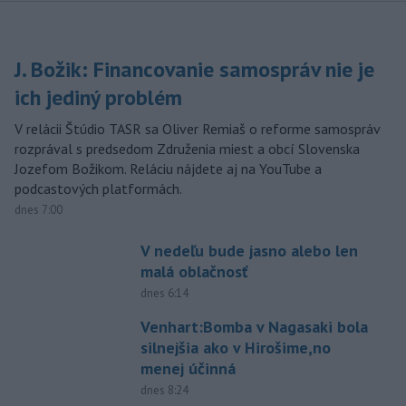
J. Božik: Financovanie samospráv nie je
ich jediný problém
V relácii Štúdio TASR sa Oliver Remiaš o reforme samospráv
rozprával s predsedom Združenia miest a obcí Slovenska
Jozefom Božikom. Reláciu nájdete aj na YouTube a
podcastových platformách.
dnes 7:00
V nedeľu bude jasno alebo len
malá oblačnosť
dnes 6:14
Venhart:Bomba v Nagasaki bola
silnejšia ako v Hirošime,no
menej účinná
dnes 8:24