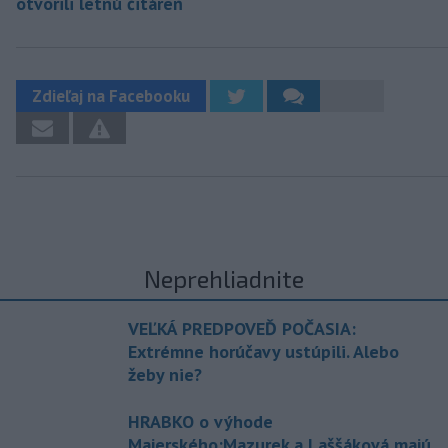
otvorili letnú čitáreň
Zdieľaj na Facebooku
Neprehliadnite
VEĽKÁ PREDPOVEĎ POČASIA:
Extrémne horúčavy ustúpili. Alebo
žeby nie?
HRABKO o výhode
Majerského:Mazurek a Laššáková majú