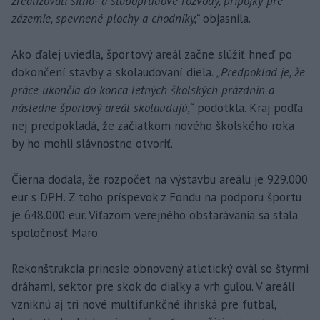
zrealizovali silno- a slaboprúdové rozvody, prípojky pre
zázemie, spevnené plochy a chodníky,“
objasnila.
Ako ďalej uviedla, športový areál začne slúžiť hneď po
dokončení stavby a skolaudovaní diela.
„Predpoklad je, že
práce ukončia do konca letných školských prázdnin a
následne športový areál skolaudujú,“
podotkla. Kraj podľa
nej predpokladá, že začiatkom nového školského roka
by ho mohli slávnostne otvoriť.
Čierna dodala, že rozpočet na výstavbu areálu je 929.000
eur s DPH. Z toho príspevok z Fondu na podporu športu
je 648.000 eur. Víťazom verejného obstarávania sa stala
spoločnosť Maro.
Rekonštrukcia prinesie obnovený atletický ovál so štyrmi
dráhami, sektor pre skok do diaľky a vrh guľou. V areáli
vzniknú aj tri nové multifunkčné ihriská pre futbal,