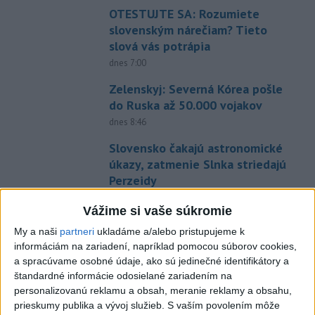
OTESTUJTE SA: Rozumiete
slovenským nárečiam? Tieto
slová vás potrápia
dnes 7:00
Zelenskyj: Severná Kórea pošle
do Ruska až 50.000 vojakov
dnes 8:46
Slovensko čakajú astronomické
úkazy, zatmenie Slnka striedajú
Perzeidy
dnes 7:36
Vážime si vaše súkromie
Rakovina Joea Bidena sa
My a naši
partneri
ukladáme a/alebo pristupujeme k
zhoršila, tvrdí syn
informáciám na zariadení, napríklad pomocou súborov cookies,
dnes 7:19
a spracúvame osobné údaje, ako sú jedinečné identifikátory a
štandardné informácie odosielané zariadením na
Irán stanovil nové podmienky
personalizovanú reklamu a obsah, meranie reklamy a obsahu,
na obnovenie plavby cez
prieskumy publika a vývoj služieb.
S vaším povolením môže
Hormuzský prieliv