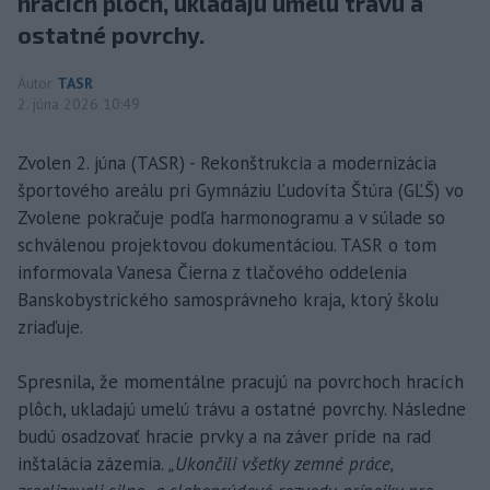
hracích plôch, ukladajú umelú trávu a
ostatné povrchy.
Autor
TASR
2. júna 2026 10:49
Zvolen 2. júna (TASR) - Rekonštrukcia a modernizácia
športového areálu pri Gymnáziu Ľudovíta Štúra (GĽŠ) vo
Zvolene pokračuje podľa harmonogramu a v súlade so
schválenou projektovou dokumentáciou. TASR o tom
informovala Vanesa Čierna z tlačového oddelenia
Banskobystrického samosprávneho kraja, ktorý školu
zriaďuje.
Spresnila, že momentálne pracujú na povrchoch hracích
plôch, ukladajú umelú trávu a ostatné povrchy. Následne
budú osadzovať hracie prvky a na záver príde na rad
inštalácia zázemia.
„Ukončili všetky zemné práce,