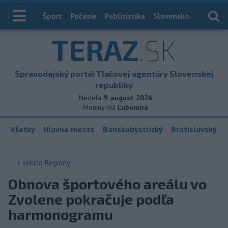
Index
Šport
Počasie
Publicistika
Slovensko
Zahranič
TERAZ
.SK
Spravodajský portál Tlačovej agentúry Slovenskej
republiky
Nedela
9. august 2026
Meniny má
Ľubomíra
Všetky
Hlavné mesto
Banskobystrický
Bratislavský
< sekcia
Regióny
Obnova športového areálu vo
Zvolene pokračuje podľa
harmonogramu