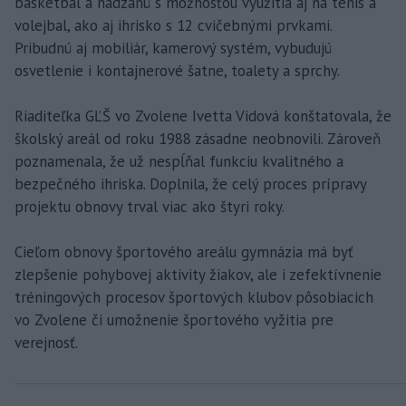
basketbal a hádzanú s možnosťou využitia aj na tenis a
volejbal, ako aj ihrisko s 12 cvičebnými prvkami.
Pribudnú aj mobiliár, kamerový systém, vybudujú
osvetlenie i kontajnerové šatne, toalety a sprchy.
Riaditeľka GĽŠ vo Zvolene Ivetta Vidová konštatovala, že
školský areál od roku 1988 zásadne neobnovili. Zároveň
poznamenala, že už nespĺňal funkciu kvalitného a
bezpečného ihriska. Doplnila, že celý proces prípravy
projektu obnovy trval viac ako štyri roky.
Cieľom obnovy športového areálu gymnázia má byť
zlepšenie pohybovej aktivity žiakov, ale i zefektívnenie
tréningových procesov športových klubov pôsobiacich
vo Zvolene či umožnenie športového vyžitia pre
verejnosť.