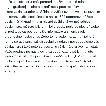
naša spoločnosť a naši partneri používať presné údaje
dnes 7:15
o geografickej polohe a identifikáciu prostredníctvom
skenovania zariadenia. Súhlas s vyššie uvedeným spracúvaním
Ľubomíra je kolegiálna
zo strany našej spoločnosti a našich 824 partnerov môžete
dnes 6:45
poskytnúť kliknutím na príslušné tlačidlo. Skôr než súhlas
poskytnete, môžete kliknutím jeho poskytnutie odmietnuť alebo
si preštudovať podrobnejšie informácie a zmeniť svoje
FIFA odsúdila kontroverzné
prednostné nastavenia.
Zoberte na vedomie, že na niektoré
informácie ohľadom prezidenta
formy spracúvania vašich osobných údajov nepotrebujeme váš
Infantina
súhlas, proti takémuto spracovaniu však máte právo namietať.
Vaše prednostné nastavenia sa budú vzťahovať len na túto
dnes 7:10
webovú lokalitu. Svoje nastavenia môžete kedykoľvek zmeniť
Práve teraz
alebo svoj súhlas odvolať návratom na túto webovú stránku
kliknutím na tlačidlo „Ochrana osobných údajov“ v dolnej časti
-
Ukrajinský prezident Volodymyr Zelenskyj v sobotu
08:43
stránky.
uviedol, že do Ruska
bude nasadených 30.000 - 50.000 vojakov zo
Severnej Kórey. Pchjongjang podľa jeho slov „študuje túto vojnu“
medzi Ruskom a Ukrajinou a mohol by predstavovať hrozbu pre
ázijské krajiny.
Viac