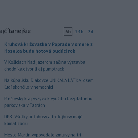
ajčítanejšie
6h
24h
7d
Kruhová križovatka v Poprade v smere z
Hozelca bude hotová budúci rok
V Košiciach Nad jazerom začína výstavba
chodníka,otvorili aj pumptrack
Na kúpalisku Diakovce UNIKALA LÁTKA, osem
ľudí skončilo v nemocnici
Prešovský kraj vyzýva k využitiu bezplatného
parkoviska v Tatrách
DPB: Všetky autobusy a trolejbusy majú
klimatizáciu
Mesto Martin vypovedalo zmluvy na tri