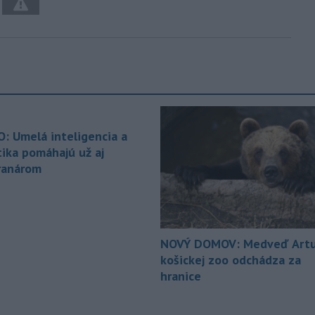
O: Umelá inteligencia a
tika pomáhajú už aj
ranárom
NOVÝ DOMOV: Medveď Artu
košickej zoo odchádza za
hranice