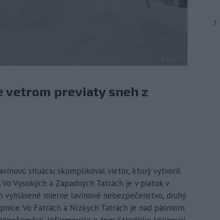
7
 vetrom previaty sneh z
avínovú situáciu skomplikoval vietor, ktorý vytvoril
Vo Vysokých a Západných Tatrách je v piatok v
 vyhlásené mierne lavínové nebezpečenstvo, druhý
upnice. Vo Fatrách a Nízkych Tatrách je nad pásmom
ezpečenstvo. Informovalo o tom Stredisko lavínovej