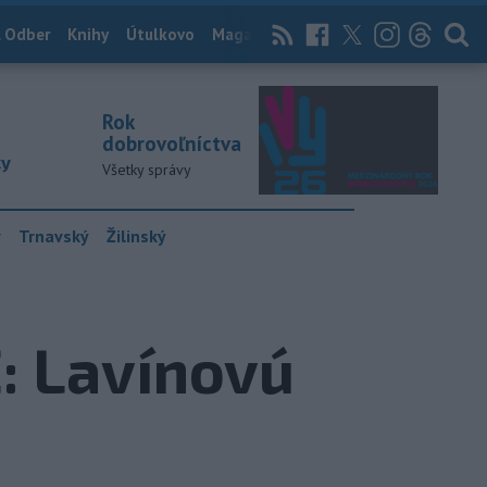
 Odber
Knihy
Útulkovo
Magazín
News Now
Archív
TASR
Rok
dobrovoľníctva
ky
Všetky správy
y
Trnavský
Žilinský
 Lavínovú