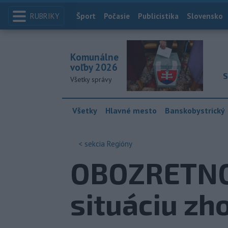
RUBRIKY
Index
Šport
Počasie
Publicistika
Slovensko
Komunálne
voľby 2026
S
Všetky správy
Všetky
Hlavné mesto
Banskobystrický
< sekcia
Regióny
OBOZRETNOS
situáciu zho