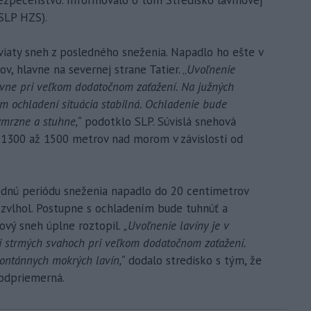
(SLP HZS).
aty sneh z posledného sneženia. Napadlo ho ešte v
, hlavne na severnej strane Tatier. „
Uvoľnenie
avne pri veľkom dodatočnom zaťažení. Na južných
m ochladení situácia stabilná. Ochladenie bude
zmrzne a stuhne,“
podotklo SLP. Súvislá snehová
 1300 až 1500 metrov nad morom v závislosti od
ednú periódu sneženia napadlo do 20 centimetrov
zvlhol. Postupne s ochladením bude tuhnúť a
ový sneh úplne roztopil.
„Uvoľnenie lavíny je v
i strmých svahoch pri veľkom dodatočnom zaťažení.
ontánnych mokrých lavín,“
dodalo stredisko s tým, že
podpriemerná.