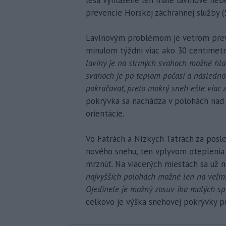
prevencie Horskej záchrannej služby 
Lavínovým problémom je vetrom previ
minulom týždni viac ako 30 centimetrov
lavíny je na strmých svahoch možné hl
svahoch je po teplom počasí a následno
pokračovať, preto mokrý sneh ešte viac 
pokrývka sa nachádza v polohách nad
orientácie.
Vo Fatrách a Nízkych Tatrách za posl
nového snehu, ten vplyvom oteplenia 
mrznúť. Na viacerých miestach sa už n
najvyšších polohách možné len na veľm
Ojedinele je možný zosuv iba malých sp
celkovo je výška snehovej pokrývky 