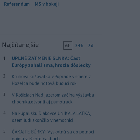
Referendum
MS v hokeji
Najčítanejšie
6h
24h
7d
ÚPLNÉ ZATMENIE SLNKA: Časť
1
Európy zahalí tma, hrozia dôsledky
2
Kruhová križovatka v Poprade v smere z
Hozelca bude hotová budúci rok
3
V Košiciach Nad jazerom začína výstavba
chodníka,otvorili aj pumptrack
4
Na kúpalisku Diakovce UNIKALA LÁTKA,
osem ľudí skončilo v nemocnici
5
ČAKAJTE BÚRKY: Vyskytnú sa do polnoci
najmä v týchto častiach