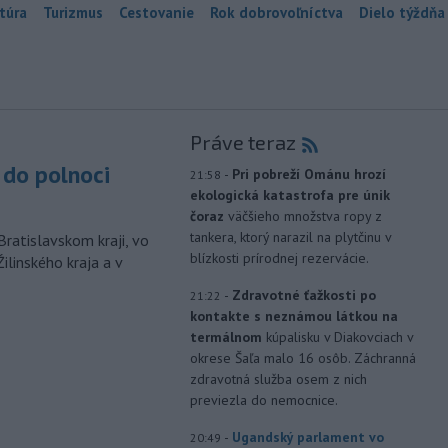
túra
Turizmus
Cestovanie
Rok dobrovoľníctva
Dielo týždňa
Práve teraz
do polnoci
-
Pri pobreží Ománu hrozí
21:58
ekologická katastrofa pre únik
čoraz
väčšieho množstva ropy z
tankera, ktorý narazil na plytčinu v
Bratislavskom kraji, vo
blízkosti prírodnej rezervácie.
ilinského kraja a v
-
Zdravotné ťažkosti po
21:22
kontakte s neznámou látkou na
termálnom
kúpalisku v Diakovciach v
okrese Šaľa malo 16 osôb. Záchranná
zdravotná služba osem z nich
previezla do nemocnice.
-
Ugandský parlament vo
20:49