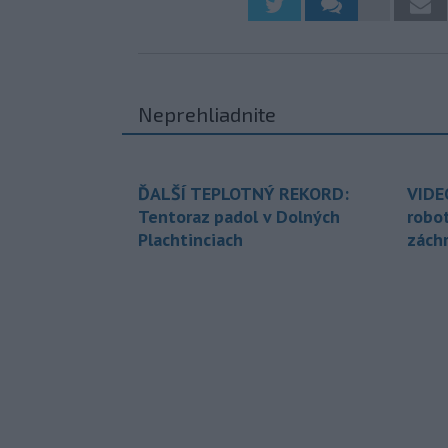
Neprehliadnite
ĎALŠÍ TEPLOTNÝ REKORD:
VIDE
Tentoraz padol v Dolných
robo
Plachtinciach
zách