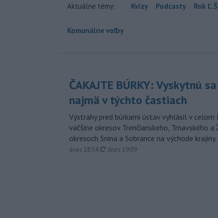
Aktuálne témy:
Kvízy
Podcasty
Rok Ľ.Š
Komunálne voľby
ČAKAJTE BÚRKY: Vyskytnú sa 
najmä v týchto častiach
Výstrahy pred búrkami ústav vyhlásil v celom 
väčšine okresov Trenčianskeho, Trnavského a Ž
okresoch Snina a Sobrance na východe krajiny.
aktualizované
dnes 18:54
,
dnes 19:09