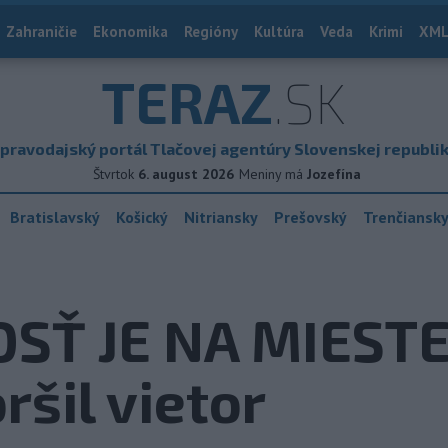
Zahraničie
Ekonomika
Regióny
Kultúra
Veda
Krimi
XML
TERAZ
.SK
pravodajský portál Tlačovej agentúry Slovenskej republi
Štvrtok
6. august 2026
Meniny má
Jozefína
Bratislavský
Košický
Nitriansky
Prešovský
Trenčiansk
Ť JE NA MIESTE:
ršil vietor