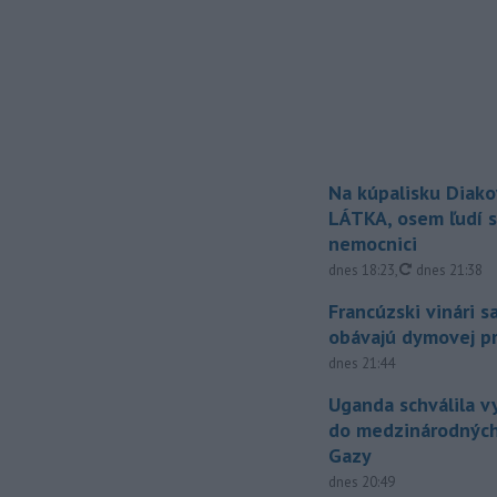
Na kúpalisku Diak
LÁTKA, osem ľudí s
nemocnici
aktualizovan
dnes 18:23
,
dnes 21:38
Francúzski vinári s
obávajú dymovej pr
dnes 21:44
Uganda schválila v
do medzinárodných
Gazy
dnes 20:49