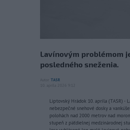
Lavínovým problémom je
posledného sneženia.
Autor
TASR
10. apríla 2026 9:12
Liptovský Hrádok 10. apríla (TASR) - L
nebezpečné snehové dosky a vankúše. 
polohách nad 2000 metrov nad morom
stupeň z päťdielnej medzinárodnej st
lesa vyhlásené len malé lavínové neb