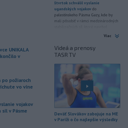
štvrtok schválil vyslanie
ugandských vojakov
do
palestínskeho Pásma Gazy, kde by
mali pôsobiť v rámci medzinárodných
stabilizačných síl, ktoré navrhol
americký prezident Donald Trump.
Viac
-
Anglická futbalová asociácia
20:07
Videá a prenosy
ovce UNIKALA
(FA) stiahla svoju podporu
TASR TV
prezidentovi
Medzinárodnej
končilo v
futbalovej federácie (FIFA) Giannimu
Infantinovi, ktorý je pod paľbou kritiky
é
po jeho neúspešnom pláne.
a po požiaroch
-
Vo štvrtok do polnoci treba
18:54
íchute vo víne
najmä na západe a severozápade
Slovenska počítať s búrkami.
Slovenský hydrometeorologický ústav
yslanie vojakov
(SHMÚ) vydal výstrahy prvého stupňa.
 síl v Pásme
Deväť Slovákov zabojuje na ME
Platia aj v okresoch Snina a Sobrance.
v Paríži o čo najlepšie výsledky
-
Polícia v súčinnosti s ďalšími
18:19