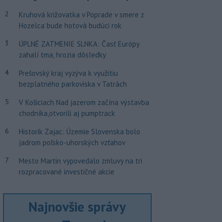
2
Kruhová križovatka v Poprade v smere z
Hozelca bude hotová budúci rok
3
ÚPLNÉ ZATMENIE SLNKA: Časť Európy
zahalí tma, hrozia dôsledky
4
Prešovský kraj vyzýva k využitiu
bezplatného parkoviska v Tatrách
5
V Košiciach Nad jazerom začína výstavba
chodníka,otvorili aj pumptrack
6
Historik Zajac: Územie Slovenska bolo
jadrom poľsko-uhorských vzťahov
7
Mesto Martin vypovedalo zmluvy na tri
rozpracované investičné akcie
Najnovšie správy