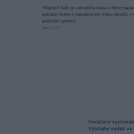
Mladých ľudí zo zahraničia mala v Nitre napa
kuklách. Jeden z napadnutých Indov skončil v 
podrobil operácii.
dnes 12:33
Horúčavy vystrieda
Výstrahy vydali vo