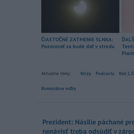
ČIASTOČNÉ ZATMENIE SLNKA:
ĎALŠ
Pozorovať sa bude dať v stredu
Tent
Plach
Aktuálne témy:
Kvízy
Podcasty
Rok Ľ.Š
Komunálne voľby
Prezident: Násilie páchané pr
nenávisť treba odsúdiť v záro