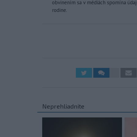
obvinením sa v médiách spomína úda
rodine.
Neprehliadnite