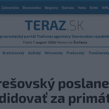
Zahraničie
Ekonomika
Regióny
Kultúra
Veda
Krimi
XML
TERAZ
.SK
pravodajský portál Tlačovej agentúry Slovenskej republi
Piatok
7. august 2026
Meniny má
Štefánia
Bratislavský
Košický
Nitriansky
Prešovský
Trenčiansk
ešovský poslanec
didovať za primá