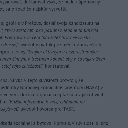
l vyjadrovať, deklaroval však, že bude nápomocný
 sa prípad čo najskôr vysvetlil.
kej galérie v Prešove, dosiaľ svoju kandidatúru na
i, ktorú zastávam ako poslanec, lebo je to funkcia
. Preto, kým sa celá táto záležitosť nevysvetlí,
 Prešov,"
uviedol v piatok pre médiá. Zároveň ich
mpciu neviny.
"Svojím aktívnym a bezprostredným
nom činným v trestnom konaní, aby v čo najkratšom
lej tejto záležitosti,"
konštatoval.
al Slivka v tejto súvislosti potvrdil, že
 jednotky Národnej kriminálnej agentúry (NAKA) v
 vo veci zločinu prijímania úplatku a v júli obvinil
tku.
"Bližšie informácie k veci, vzhľadom na
skytovať,"
uviedol hovorca pre TASR.
seda sociálnej a bytovej komisie. V súvislosti s jeho