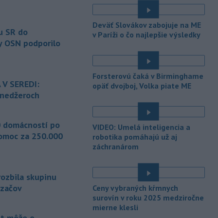
zosuvy pôdy.
Deväť Slovákov zabojuje na ME
-
Slovenský
11:51
u SR do
v Paríži o čo najlepšie výsledky
hydrometeorologický ústav (SHMÚ)
y OSN podporilo
varuje v piatok
pred búrkami vo
viacerých okresoch stredného a
východného Slovenska. Vydal preto
Forsterovú čaká v Birminghame
výstrahu prvého stupňa.
 V SEREDI:
opäť dvojboj, Volka piate ME
ínedžeroch
-
Ministerstvo vnútra (MV) SR
11:18
požiada Národný bezpečnostný
úrad
(NBÚ) o nezávislé odborné posúdenie
 domácností po
VIDEO: Umelá inteligencia a
dodaných radarových zariadení, ktoré
omoc za 250.000
robotika pomáhajú už aj
sú v pilotnej prevádzke.
záchranárom
-
Pre pretrvávajúce sucho,
11:03
horúčavy a nedostatok pitnej vody
rozbila skupinu
boli do odvolania vyhlásené
mimoriadne situácie v obciach Nižný
dzačov
Ceny vybraných kŕmnych
Čaj a Vyšný Čaj v okrese Košice-okolie.
surovín v roku 2025 medziročne
mierne klesli
-
Od piatku do nedele (9. 8.)
10:59
t môže o