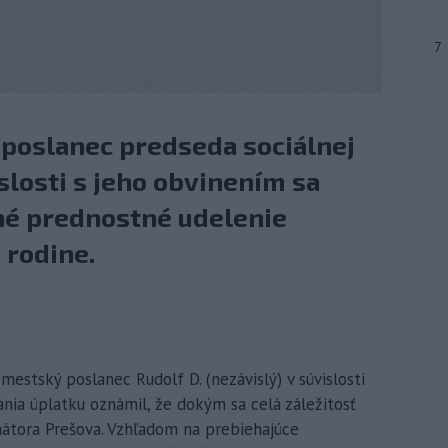
7
 poslanec predseda sociálnej
slosti s jeho obvinením sa
né prednostné udelenie
 rodine.
mestský poslanec Rudolf D. (nezávislý) v súvislosti
ania úplatku oznámil, že dokým sa celá záležitosť
mátora Prešova. Vzhľadom na prebiehajúce