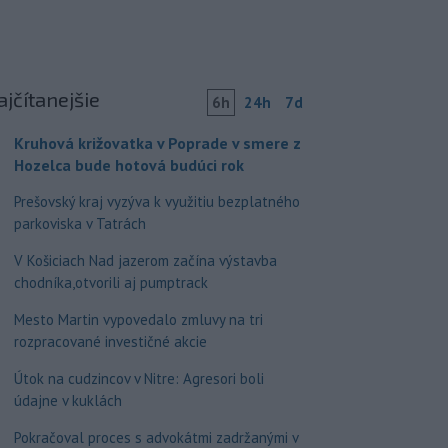
ajčítanejšie
6h
24h
7d
Kruhová križovatka v Poprade v smere z
Hozelca bude hotová budúci rok
Prešovský kraj vyzýva k využitiu bezplatného
parkoviska v Tatrách
V Košiciach Nad jazerom začína výstavba
chodníka,otvorili aj pumptrack
Mesto Martin vypovedalo zmluvy na tri
rozpracované investičné akcie
Útok na cudzincov v Nitre: Agresori boli
údajne v kuklách
Pokračoval proces s advokátmi zadržanými v