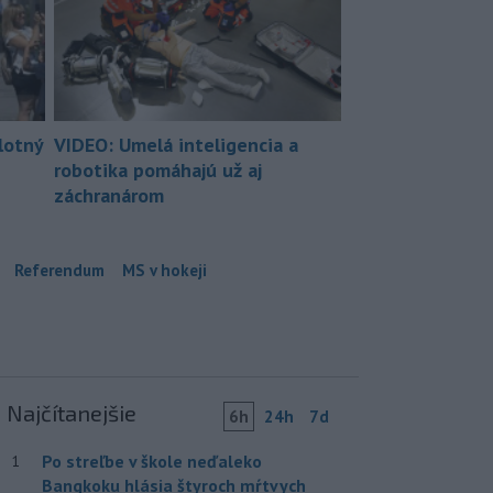
lotný
VIDEO: Umelá inteligencia a
robotika pomáhajú už aj
záchranárom
Referendum
MS v hokeji
Najčítanejšie
6h
24h
7d
Po streľbe v škole neďaleko
1
Bangkoku hlásia štyroch mŕtvych