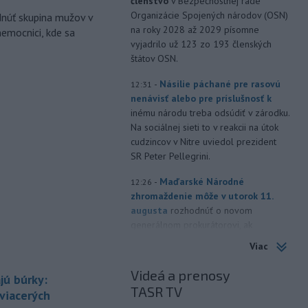
členstvo
v Bezpečnostnej rade
Organizácie Spojených národov (OSN)
dnúť skupina mužov v
na roky 2028 až 2029 písomne
nemocnici, kde sa
vyjadrilo už 123 zo 193 členských
štátov OSN.
-
Násilie páchané pre rasovú
12:31
nenávisť alebo pre príslušnosť k
inému národu treba odsúdiť v zárodku.
Na sociálnej sieti to v reakcii na útok
cudzincov v Nitre uviedol prezident
SR Peter Pellegrini.
-
Maďarské Národné
12:26
zhromaždenie môže v utorok 11.
augusta
rozhodnúť o novom
generálnom prokurátorovi, ak
parlament schváli skrátenie jeho
Viac
šesťmesačnej výpovednej lehoty.
Videá a prenosy
jú búrky:
-
Silné búrky vo štvrtok
12:00
TASR TV
vyvolali v hornatých oblastiach
 viacerých
západného
Rakúska povodne a