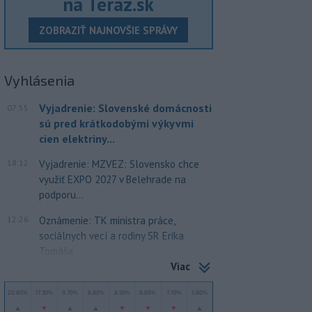
na Teraz.sk
ZOBRAZIŤ NAJNOVŠIE SPRÁVY
Vyhlásenia
Vyjadrenie: Slovenské domácnosti
07:55
sú pred krátkodobými výkyvmi
cien elektriny...
18:12
Vyjadrenie: MZVEZ: Slovensko chce
využiť EXPO 2027 v Belehrade na
podporu...
12:26
Oznámenie: TK ministra práce,
sociálnych vecí a rodiny SR Erika
Tomáša
Viac