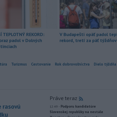
Í TEPLOTNÝ REKORD:
V Budapešti opäť padol tep
oraz padol v Dolných
rekord, tretí za päť týždňov
tinciach
túra
Turizmus
Cestovanie
Rok dobrovoľníctva
Dielo týždňa
Práve teraz
e rasovú
-
Podporu kandidatúre
12:49
Slovenskej republiky na nestále
dku