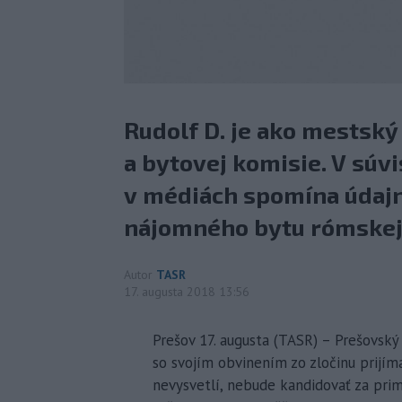
Rudolf D. je ako mestský
a bytovej komisie. V súvi
v médiách spomína údaj
nájomného bytu rómskej
Autor
TASR
17. augusta 2018 13:56
Prešov 17. augusta (TASR) – Prešovský 
so svojím obvinením zo zločinu prijím
nevysvetlí, nebude kandidovať za pri