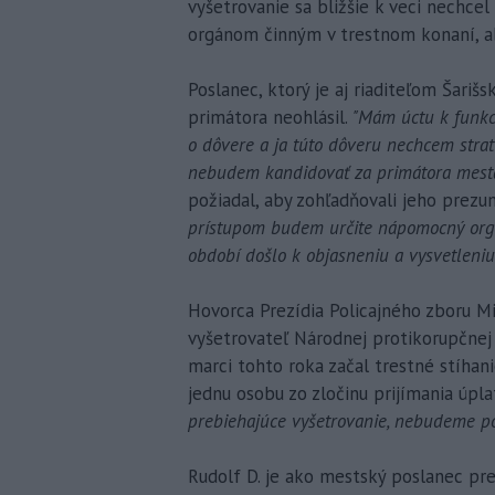
vyšetrovanie sa bližšie k veci nechce
orgánom činným v trestnom konaní, aby
Poslanec, ktorý je aj riaditeľom Šarišs
primátora neohlásil.
"Mám úctu k funkci
o dôvere a ja túto dôveru nechcem stratiť
nebudem kandidovať za primátora mesta
požiadal, aby zohľadňovali jeho prezu
prístupom budem určite nápomocný orgá
období došlo k objasneniu a vysvetleniu ce
Hovorca Prezídia Policajného zboru Mich
vyšetrovateľ Národnej protikorupčnej
marci tohto roka začal trestné stíhanie
jednu osobu zo zločinu prijímania úpla
prebiehajúce vyšetrovanie, nebudeme po
Rudolf D. je ako mestský poslanec pred