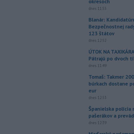
okresoch
dnes 11:55
Blanár: Kandidatúr
Bezpečnostnej rad
123 štátov
dnes 12:52
ÚTOK NA TAXIKÁRA
Pátrajú po dvoch t
dnes 11:49
Tomaš: Takmer 200
búrkach dostane p
eur
dnes 12:53
Španielska polícia 
pašerákov a prevá
dnes 12:39
Maďarský parlamen