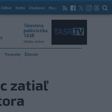
 Odber
Knihy
Útulkovo
Magazín
News Now
Archív
TASR
Televízna
publicistika
TASR
ky
Všetky relácie
y
Trnavský
Žilinský
 zatiaľ
tora