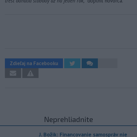
trest odňatia slobody až na jeden rok,“
doplnil hovorca.
Zdieľaj na Facebooku
Neprehliadnite
J. Božik: Financovanie samospráv nie