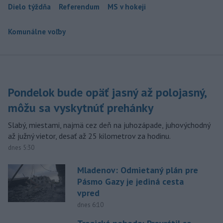
Dielo týždňa
Referendum
MS v hokeji
Komunálne voľby
Pondelok bude opäť jasný až polojasný,
môžu sa vyskytnúť prehánky
Slabý, miestami, najmä cez deň na juhozápade, juhovýchodný
až južný vietor, desať až 25 kilometrov za hodinu.
dnes 5:30
Mladenov: Odmietaný plán pre
Pásmo Gazy je jediná cesta
vpred
dnes 6:10