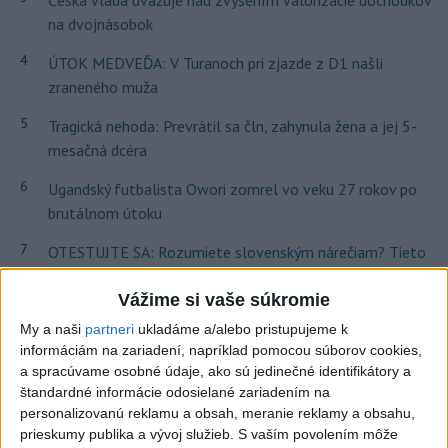
Česká vláda uvažuje nad zvýšením valorizácie dôchodkov
na dvojnásobok
4
ÚTOK MEDVEĎA: V Turanoch pri zjazde z D1 našli
zraneného muža
5
Tragická nehoda: Prevrátil sa čln, zahynula žena a jej 5-
mesačná dcéra
6
Ugandský futbalista Owori zomrel vo veku 27 rokov po
brutálnom útoku
7
OTESTUJTE SA: Rozumiete slovenským nárečiam? Tieto
slová vás potrápia
Vážime si vaše súkromie
My a naši
partneri
ukladáme a/alebo pristupujeme k
Najnovšie správy na Teraz.sk
informáciám na zariadení, napríklad pomocou súborov cookies,
Vyhlásenia
a spracúvame osobné údaje, ako sú jedinečné identifikátory a
štandardné informácie odosielané zariadením na
Priame prenosy z Národnej rady SR
personalizovanú reklamu a obsah, meranie reklamy a obsahu,
prieskumy publika a vývoj služieb.
S vaším povolením môže