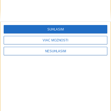
....
SÚHLASÍM
VIAC MOŽNOSTÍ
NESÚHLASÍM