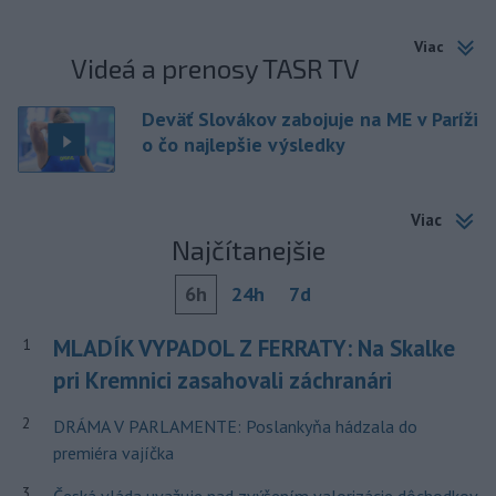
Viac
Videá a prenosy TASR TV
Deväť Slovákov zabojuje na ME v Paríži
o čo najlepšie výsledky
Viac
Najčítanejšie
6h
24h
7d
MLADÍK VYPADOL Z FERRATY: Na Skalke
1
pri Kremnici zasahovali záchranári
2
DRÁMA V PARLAMENTE: Poslankyňa hádzala do
premiéra vajíčka
3