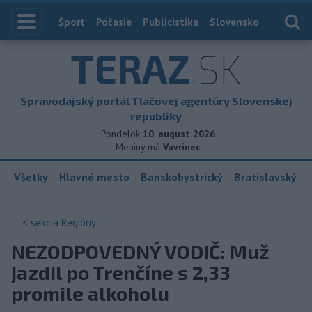
Index
Šport
Počasie
Publicistika
Slovensko
Zahranič
TERAZ
.SK
Spravodajský portál Tlačovej agentúry Slovenskej
republiky
Pondelok
10. august 2026
Meniny má
Vavrinec
Všetky
Hlavné mesto
Banskobystrický
Bratislavský
< sekcia
Regióny
NEZODPOVEDNÝ VODIČ: Muž
jazdil po Trenčíne s 2,33
promile alkoholu