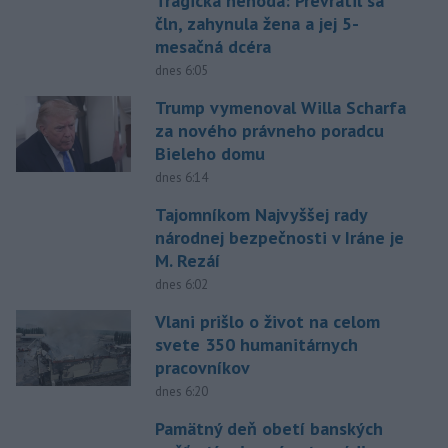
Tragická nehoda: Prevrátil sa
čln, zahynula žena a jej 5-
mesačná dcéra
dnes 6:05
Trump vymenoval Willa Scharfa
za nového právneho poradcu
Bieleho domu
dnes 6:14
Tajomníkom Najvyššej rady
národnej bezpečnosti v Iráne je
M. Rezáí
dnes 6:02
Vlani prišlo o život na celom
svete 350 humanitárnych
pracovníkov
dnes 6:20
Pamätný deň obetí banských