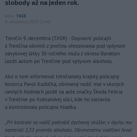
slobody až na jeden rok.
Autor
TASR
9. decembra 2019 11:40
Trenčín 9. decembra (TASR) - Dopravní policajti
z Trenčína obvinili z prečinu ohrozovania pod vplyvom
návykovej látky 30-ročného muža z okresu Bardejov.
Jazdil autom po Trenčíne pod vplyvom alkoholu.
Ako o tom informoval trenčiansky krajský policajný
hovorca Pavol Kudlička, obvinený vodič mal v skorých
ranných hodinách jazdiť na aute značky Škoda Felicia
v Trenčíne po Kubranskej ulici, kde ho zastavila
a kontrolovala policajná hliadka.
„Pri kontrole sa vodič podrobil dychovej skúške, v dychu mu
namerali 2,33 promile alkoholu. Obvinenému vodičovi hrozí