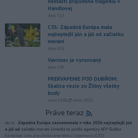
nešťastí pripomína tragédiu v
Handlovej
dnes 5:15
C3S: Západná Európa mala
najteplejší jún a júl od začiatku
meraní
dnes 6:16
Vavrinec je vyrovnaný
dnes 5:30
PREKVAPENIE POD DUBŇOM:
Skalica vezie zo Žiliny všetky
body
aktualizované
včera 19:00
,
včera 20:10
Práve teraz
-
Západná Európa zaznamenala v roku 2026 najteplejší jún
06:16
a júl od
začiatku meraní. Uviedla to podľa agentúry AFP Služba
Európskej únie pre sledovanie klímy Copernicus (C3S).