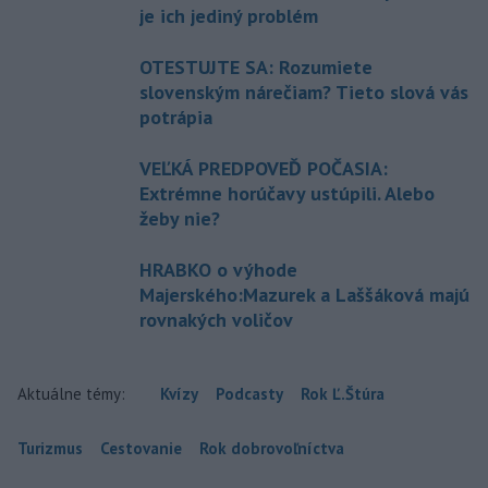
je ich jediný problém
OTESTUJTE SA: Rozumiete
slovenským nárečiam? Tieto slová vás
potrápia
VEĽKÁ PREDPOVEĎ POČASIA:
Extrémne horúčavy ustúpili. Alebo
žeby nie?
HRABKO o výhode
Majerského:Mazurek a Laššáková majú
rovnakých voličov
Aktuálne témy:
Kvízy
Podcasty
Rok Ľ.Štúra
Turizmus
Cestovanie
Rok dobrovoľníctva