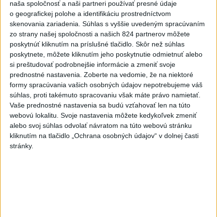
naša spoločnosť a naši partneri používať presné údaje
o geografickej polohe a identifikáciu prostredníctvom
skenovania zariadenia. Súhlas s vyššie uvedeným spracúvaním
Politika na sociálnych sieťach
zo strany našej spoločnosti a našich 824 partnerov môžete
poskytnúť kliknutím na príslušné tlačidlo. Skôr než súhlas
poskytnete, môžete kliknutím jeho poskytnutie odmietnuť alebo
Zobraziť viac
Info
si preštudovať podrobnejšie informácie a zmeniť svoje
prednostné nastavenia.
Zoberte na vedomie, že na niektoré
formy spracúvania vašich osobných údajov nepotrebujeme váš
Najnovšie videá
Najsledovanejšie videá
súhlas, proti takémuto spracovaniu však máte právo namietať.
Vaše prednostné nastavenia sa budú vzťahovať len na túto
🤍💙❤️ Takto bolo v Rožňave, zajtra
webovú lokalitu. Svoje nastavenia môžete kedykoľvek zmeniť
pokračujeme v Malac...
alebo svoj súhlas odvolať návratom na túto webovú stránku
včera 21:04
|
Mikulec Roman
|
840
zobrazení
kliknutím na tlačidlo „Ochrana osobných údajov“ v dolnej časti
stránky.
STRIEKAČKY NA HLAVE, HORALKY V
SÁLE.
včera 18:18
|
Danko Andrej
|
798
zobrazení
T. Gašpar: Matovičovo hnutie
pedofilov - deti zneužívaj...
včera 17:59
|
Smer - SSD
|
8545
zobrazení