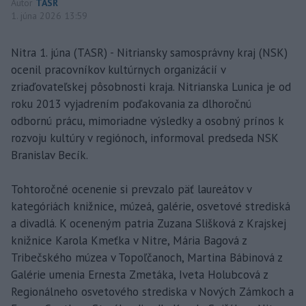
Autor
TASR
1. júna 2026 13:59
Nitra 1. júna (TASR) - Nitriansky samosprávny kraj (NSK)
ocenil pracovníkov kultúrnych organizácií v
zriaďovateľskej pôsobnosti kraja. Nitrianska Lunica je od
roku 2013 vyjadrením poďakovania za dlhoročnú
odbornú prácu, mimoriadne výsledky a osobný prínos k
rozvoju kultúry v regiónoch, informoval predseda NSK
Branislav Becík.
Tohtoročné ocenenie si prevzalo päť laureátov v
kategóriách knižnice, múzeá, galérie, osvetové strediská
a divadlá. K oceneným patria Zuzana Slišková z Krajskej
knižnice Karola Kmeťka v Nitre, Mária Bagová z
Tribečského múzea v Topoľčanoch, Martina Bábinová z
Galérie umenia Ernesta Zmetáka, Iveta Holubcová z
Regionálneho osvetového strediska v Nových Zámkoch a