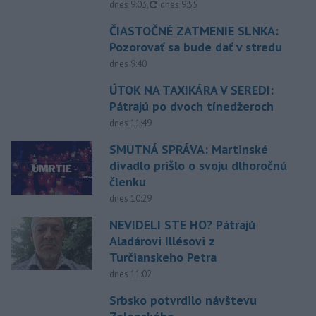
aktualizované
dnes 9:03
,
dnes 9:55
ČIASTOČNÉ ZATMENIE SLNKA:
Pozorovať sa bude dať v stredu
dnes 9:40
ÚTOK NA TAXIKÁRA V SEREDI:
Pátrajú po dvoch tínedžeroch
dnes 11:49
SMUTNÁ SPRÁVA: Martinské
divadlo prišlo o svoju dlhoročnú
členku
dnes 10:29
NEVIDELI STE HO? Pátrajú
Aladárovi Illésovi z
Turčianskeho Petra
dnes 11:02
Srbsko potvrdilo návštevu