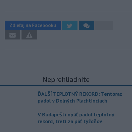
Zdieľaj na Facebooku
Neprehliadnite
ĎALŠÍ TEPLOTNÝ REKORD: Tentoraz
padol v Dolných Plachtinciach
V Budapešti opäť padol teplotný
rekord, tretí za päť týždňov