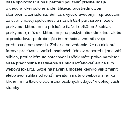
naša spoločnosť a naši partneri používať presné údaje
4
Prešovský kraj vyzýva k využitiu bezplatného parkoviska v
o geografickej polohe a identifikáciu prostredníctvom
Tatrách
skenovania zariadenia. Súhlas s vyššie uvedeným spracúvaním
zo strany našej spoločnosti a našich 824 partnerov môžete
5
V Košiciach Nad jazerom začína výstavba
poskytnúť kliknutím na príslušné tlačidlo. Skôr než súhlas
chodníka,otvorili aj pumptrack
poskytnete, môžete kliknutím jeho poskytnutie odmietnuť alebo
si preštudovať podrobnejšie informácie a zmeniť svoje
6
Mesto Martin vypovedalo zmluvy na tri rozpracované
prednostné nastavenia.
Zoberte na vedomie, že na niektoré
investičné akcie
formy spracúvania vašich osobných údajov nepotrebujeme váš
súhlas, proti takémuto spracovaniu však máte právo namietať.
7
Historik Zajac: Územie Slovenska bolo jadrom poľsko-
Vaše prednostné nastavenia sa budú vzťahovať len na túto
uhorských vzťahov
webovú lokalitu. Svoje nastavenia môžete kedykoľvek zmeniť
alebo svoj súhlas odvolať návratom na túto webovú stránku
kliknutím na tlačidlo „Ochrana osobných údajov“ v dolnej časti
Najnovšie správy na Teraz.sk
stránky.
Vyhlásenia
Priame prenosy z Národnej rady SR