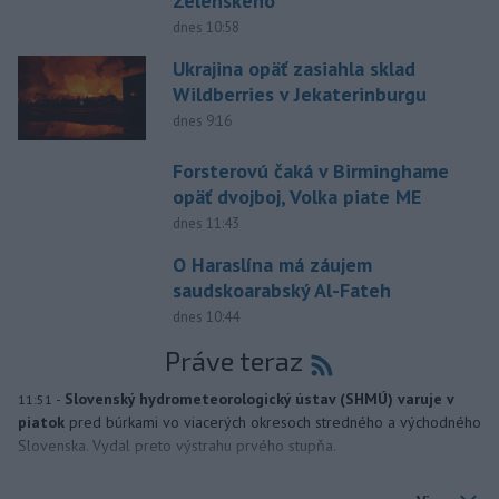
Zelenského
dnes 10:58
Ukrajina opäť zasiahla sklad
Wildberries v Jekaterinburgu
dnes 9:16
Forsterovú čaká v Birminghame
opäť dvojboj, Volka piate ME
dnes 11:43
O Haraslína má záujem
saudskoarabský Al-Fateh
dnes 10:44
Práve teraz
-
Slovenský hydrometeorologický ústav (SHMÚ) varuje v
11:51
piatok
pred búrkami vo viacerých okresoch stredného a východného
Slovenska. Vydal preto výstrahu prvého stupňa.