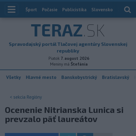
Index
Šport
Počasie
Publicistika
Slovensko
Zahranič
TERAZ
.SK
Spravodajský portál Tlačovej agentúry Slovenskej
republiky
Piatok
7. august 2026
Meniny má
Štefánia
Všetky
Hlavné mesto
Banskobystrický
Bratislavský
< sekcia
Regióny
Ocenenie Nitrianska Lunica si
prevzalo päť laureátov