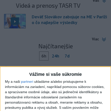
Viac
Videá a prenosy TASR TV
Deväť Slovákov zabojuje na ME v Paríži
o čo najlepšie výsledky
Viac
Najčítanejšie
6h
24h
7d
Po streľbe v škole neďaleko Bangkoku
1
hlásia štyroch mŕtvych
Vážime si vaše súkromie
My a naši
partneri
ukladáme a/alebo pristupujeme k
2
Kruhová križovatka v Poprade v smere z Hozelca bude
informáciám na zariadení, napríklad pomocou súborov cookies,
hotová budúci rok
a spracúvame osobné údaje, ako sú jedinečné identifikátory a
štandardné informácie odosielané zariadením na
3
ÚPLNÉ ZATMENIE SLNKA: Časť Európy zahalí tma,
personalizovanú reklamu a obsah, meranie reklamy a obsahu,
hrozia dôsledky
prieskumy publika a vývoj služieb.
S vaším povolením môže