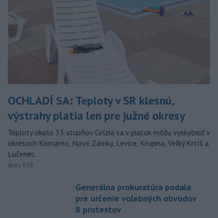
OCHLADÍ SA: Teploty v SR klesnú,
výstrahy platia len pre južné okresy
Teploty okolo 33 stupňov Celzia sa v piatok môžu vyskytnúť v
okresoch Komárno, Nové Zámky, Levice, Krupina, Veľký Krtíš a
Lučenec.
dnes 8:08
Generálna prokuratúra podala
pre určenie volebných obvodov
8 protestov