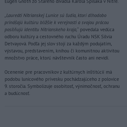
Eugen Gnoth zo Starého divadla Karola Spišáka v Nitre.
„Laureáti Nitrianskej Lunice sú ľudia, ktorí dlhodobo
prinášajú kultúru bližšie k verejnosti a svojou prácou
posilňujú identitu Nitrianskeho kraja,“
povedala vedúca
odboru kultúry a cestovného ruchu Úradu NSK Silvia
Detvayová. Podľa jej slov stojí za každým podujatím,
výstavou, predstavením, knihou či komunitnou aktivitou
množstvo práce, ktorú návštevník často ani nevidí.
Ocenenie pre pracovníkov z kultúrnych inštitúcií má
podobu lunicového prívesku pochádzajúceho z polovice
9. storočia. Symbolizuje osobitosť, výnimočnosť, ochranu
a budúcnosť.