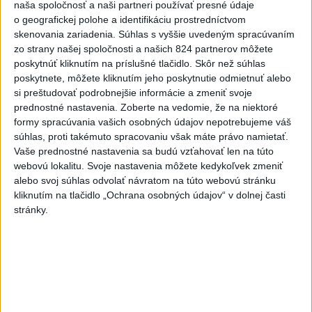
naša spoločnosť a naši partneri používať presné údaje
zahalí tma, hrozia dôsledky
o geografickej polohe a identifikáciu prostredníctvom
skenovania zariadenia. Súhlas s vyššie uvedeným spracúvaním
2
Obranca Kaša dostal od Žiliny povolenie hľadať si nový
zo strany našej spoločnosti a našich 824 partnerov môžete
klub
poskytnúť kliknutím na príslušné tlačidlo. Skôr než súhlas
poskytnete, môžete kliknutím jeho poskytnutie odmietnuť alebo
3
V časti Košice-Krásna otvorili park pomenovaný po
si preštudovať podrobnejšie informácie a zmeniť svoje
kňazovi Semivanovi
prednostné nastavenia.
Zoberte na vedomie, že na niektoré
formy spracúvania vašich osobných údajov nepotrebujeme váš
4
ČIASTOČNÉ ZATMENIE SLNKA: Pozorovať sa bude dať v
súhlas, proti takémuto spracovaniu však máte právo namietať.
stredu
Vaše prednostné nastavenia sa budú vzťahovať len na túto
webovú lokalitu. Svoje nastavenia môžete kedykoľvek zmeniť
5
Kruhová križovatka v Poprade v smere z Hozelca bude
alebo svoj súhlas odvolať návratom na túto webovú stránku
hotová budúci rok
kliknutím na tlačidlo „Ochrana osobných údajov“ v dolnej časti
stránky.
6
Historik Zajac: Územie Slovenska bolo jadrom poľsko-
uhorských vzťahov
7
Brezno obnovuje zastávky MHD
Najnovšie správy na Teraz.sk