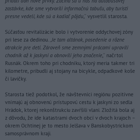
pridali doň nové prvky. Začína sa u nás na autobusovej
zastávke, kde sme vytvorili informačnú tabuľu, aby turisti
presne vedeli, kde sú a kadiaľ pôjdu
,“ vysvetlil starosta.
Súčasťou revitalizácie bolo i vytvorenie oddychovej zóny
pri lese za dedinou. „
Je tam altánok, posedenie a rôzne
atrakcie pre deti. Zároveň sme zemnými prácami upravili
chodník až k jaskyni a obnovili jeho značenie
,“ načrtol
Rusnák. Okrem toho pri chodníku, ktorý meria takmer tri
kilometre, pribudli aj stojany na bicykle, odpadkové koše
či lavičky.
Starosta tiež podotkol, že návštevníci regiónu pozitívne
vnímajú aj obnovenú prístupovú cestu k jaskyni zo sedla
Hrádok, ktorej rekonštrukciu zavŕšili vlani. Zložitá bola aj
z dôvodu, že ide katastrami dvoch obcí v dvoch krajoch –
okrem Ochtinej je to mesto Jelšava v Banskobystrickom
samosprávnom kraji.