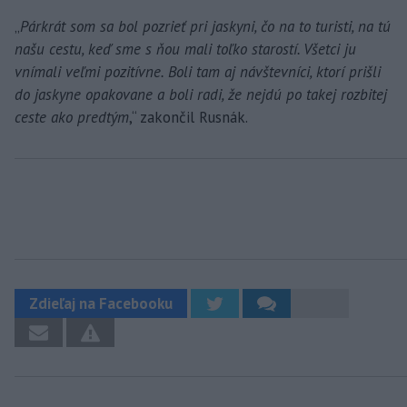
„
Párkrát som sa bol pozrieť pri jaskyni, čo na to turisti, na tú
našu cestu, keď sme s ňou mali toľko starostí. Všetci ju
vnímali veľmi pozitívne. Boli tam aj návštevníci, ktorí prišli
do jaskyne opakovane a boli radi, že nejdú po takej rozbitej
ceste ako predtým
,“ zakončil Rusnák.
Zdieľaj na Facebooku