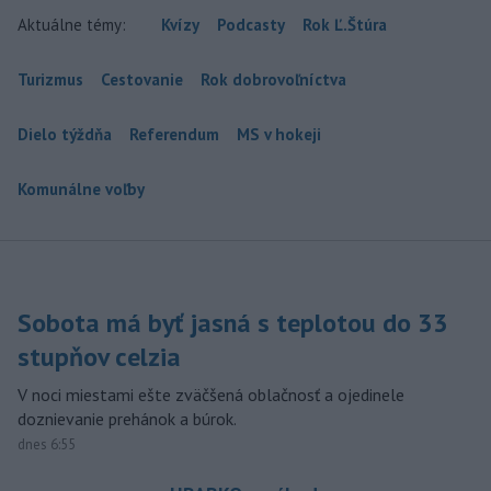
Aktuálne témy:
Kvízy
Podcasty
Rok Ľ.Štúra
Turizmus
Cestovanie
Rok dobrovoľníctva
Dielo týždňa
Referendum
MS v hokeji
Komunálne voľby
Sobota má byť jasná s teplotou do 33
stupňov celzia
V noci miestami ešte zväčšená oblačnosť a ojedinele
doznievanie prehánok a búrok.
dnes 6:55