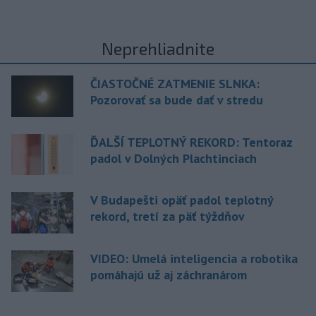
Neprehliadnite
ČIASTOČNÉ ZATMENIE SLNKA:
Pozorovať sa bude dať v stredu
ĎALŠÍ TEPLOTNÝ REKORD: Tentoraz
padol v Dolných Plachtinciach
V Budapešti opäť padol teplotný
rekord, tretí za päť týždňov
VIDEO: Umelá inteligencia a robotika
pomáhajú už aj záchranárom