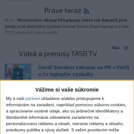
Práve teraz
-
Ministerstvo obrany USA plánuje tento rok dokončiť prvé
07:12
testy
protiraketového systému Golden Dome (Zlatá kupola) a v roku
2027 uskutočniť letové skúšky.
Viac
Videá a prenosy TASR TV
Deväť Slovákov zabojuje na ME v Paríži
o čo najlepšie výsledky
Vážime si vaše súkromie
Viac
My a naši
partneri
ukladáme a/alebo pristupujeme k
Najčítanejšie
informáciám na zariadení, napríklad pomocou súborov cookies,
a spracúvame osobné údaje, ako sú jedinečné identifikátory a
6h
24h
7d
štandardné informácie odosielané zariadením na
personalizovanú reklamu a obsah, meranie reklamy a obsahu,
ÚPLNÉ ZATMENIE SLNKA: Časť Európy
1
prieskumy publika a vývoj služieb.
S vaším povolením môže