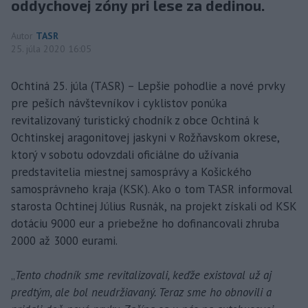
oddychovej zóny pri lese za dedinou.
Autor
TASR
25. júla 2020 16:05
Ochtiná 25. júla (TASR) – Lepšie pohodlie a nové prvky
pre peších návštevníkov i cyklistov ponúka
revitalizovaný turistický chodník z obce Ochtiná k
Ochtinskej aragonitovej jaskyni v Rožňavskom okrese,
ktorý v sobotu odovzdali oficiálne do užívania
predstavitelia miestnej samosprávy a Košického
samosprávneho kraja (KSK). Ako o tom TASR informoval
starosta Ochtinej Július Rusnák, na projekt získali od KSK
dotáciu 9000 eur a priebežne ho dofinancovali zhruba
2000 až 3000 eurami.
„
Tento chodník sme revitalizovali, keďže existoval už aj
predtým, ale bol neudržiavaný. Teraz sme ho obnovili a