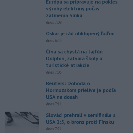
Európa sa pripravuje na pokles
výroby elektriny počas
zatmenia Slnka
dnes 7:08
Oskár je rád obklopený ľuďmi
dnes 6:43
Čína sa chystá na tajfún
Dolphin, zatvára školy a
turistické atrakcie
dnes 7:03
Reuters: Dohoda o
Hormuzskom prielive je podľa
USA na dosah
dnes 7:11
Slováci prehrali v semifinále s
USA 2:5, o bronz proti Fínsku
dnes 7:21