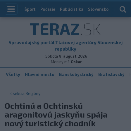
Index
Šport
Počasie
Publicistika
Slovensko
Zahranič
TERAZ
.SK
Spravodajský portál Tlačovej agentúry Slovenskej
republiky
Sobota
8. august 2026
Meniny má
Oskar
Všetky
Hlavné mesto
Banskobystrický
Bratislavský
< sekcia
Regióny
Ochtinú a Ochtinskú
aragonitovú jaskyňu spája
nový turistický chodník