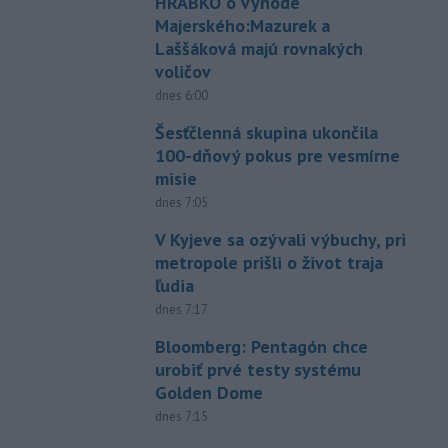
HRABKO o výhode
Majerského:Mazurek a
Laššáková majú rovnakých
voličov
dnes 6:00
Šesťčlenná skupina ukončila
100-dňový pokus pre vesmírne
misie
dnes 7:05
V Kyjeve sa ozývali výbuchy, pri
metropole prišli o život traja
ľudia
dnes 7:17
Bloomberg: Pentagón chce
urobiť prvé testy systému
Golden Dome
dnes 7:15