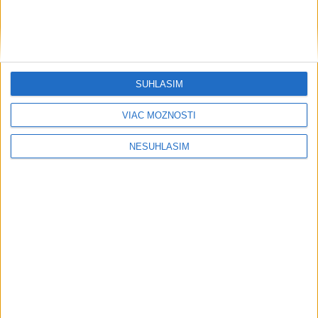
....
SÚHLASÍM
VIAC MOŽNOSTÍ
NESÚHLASÍM
....