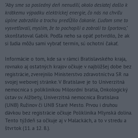
"Aby sme sa posledný deň nenudili, okolo desiatej došlo k
krátkemu výpadku elektrickej energie, čo nás na chvíľu
úplne zabrzdilo a trochu predĺžilo čakanie. Ľuďom sme to
vysvetľovali, myslím, že to pochopili a zobrali to športovo,"
skonštatoval Gabík. Podľa neho sa opäť potvrdilo, že ak
si ľudia môžu sami vybrať termín, sú ochotní čakať.
Informácie o tom, kde sa v rámci Bratislavského kraja,
rovnako aj ostatných krajov očkuje v najbližšej dobe bez
registrácie, zverejnilo Ministerstvo zdravotníctva SR na
svojej webovej stránke. V Bratislave je to Univerzitná
nemocnica s poliklinikou Milosrdní bratia, Onkologický
ústav sv. Alžbety, Univerzitná nemocnica Bratislava
(UNB) Ružinov či UNB Staré Mesto. Prvou i druhou
dávkou bez registrácie očkuje Poliklinika Mlynská dolina.
Tento týždeň sa očkuje aj v Malackách, a to v stredu a
štvrtok (11. a 12. 8.).