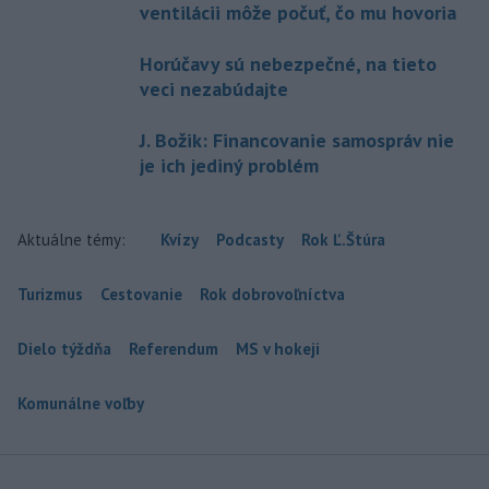
ventilácii môže počuť, čo mu hovoria
Horúčavy sú nebezpečné, na tieto
veci nezabúdajte
J. Božik: Financovanie samospráv nie
je ich jediný problém
Aktuálne témy:
Kvízy
Podcasty
Rok Ľ.Štúra
Turizmus
Cestovanie
Rok dobrovoľníctva
Dielo týždňa
Referendum
MS v hokeji
Komunálne voľby