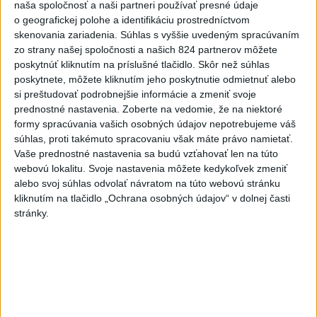
naša spoločnosť a naši partneri používať presné údaje
Banskej Bystrice
o geografickej polohe a identifikáciu prostredníctvom
aktualizované
dnes 17:14
,
dnes 17:23
skenovania zariadenia. Súhlas s vyššie uvedeným spracúvaním
zo strany našej spoločnosti a našich 824 partnerov môžete
Haraslínov prestup je na
poskytnúť kliknutím na príslušné tlačidlo. Skôr než súhlas
spadnutie, Priske: Futbal vie
poskytnete, môžete kliknutím jeho poskytnutie odmietnuť alebo
byť brutálny
si preštudovať podrobnejšie informácie a zmeniť svoje
dnes 19:53
prednostné nastavenia.
Zoberte na vedomie, že na niektoré
formy spracúvania vašich osobných údajov nepotrebujeme váš
Práve teraz
súhlas, proti takémuto spracovaniu však máte právo namietať.
Vaše prednostné nastavenia sa budú vzťahovať len na túto
-
Americký prezident Donald Trump v pondelok vyhlásil, že
21:59
webovú lokalitu. Svoje nastavenia môžete kedykoľvek zmeniť
v rámci
budúcich mierových rokovaní bude od Iránu požadovať
alebo svoj súhlas odvolať návratom na túto webovú stránku
odškodnenie za útoky a vraždy, ktoré Teherán podľa neho
kliknutím na tlačidlo „Ochrana osobných údajov“ v dolnej časti
podporoval alebo spáchal.
stránky.
Viac
Videá a prenosy TASR TV
Deväť Slovákov zabojuje na ME v Paríži
o čo najlepšie výsledky