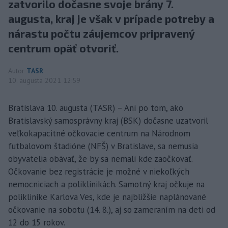
zatvorilo dočasne svoje brány 7.
augusta, kraj je však v prípade potreby a
nárastu počtu záujemcov pripravený
centrum opäť otvoriť.
Autor
TASR
10. augusta 2021 12:59
Bratislava 10. augusta (TASR) – Ani po tom, ako
Bratislavský samosprávny kraj (BSK) dočasne uzatvoril
veľkokapacitné očkovacie centrum na Národnom
futbalovom štadióne (NFŠ) v Bratislave, sa nemusia
obyvatelia obávať, že by sa nemali kde zaočkovať.
Očkovanie bez registrácie je možné v niekoľkých
nemocniciach a poliklinikách. Samotný kraj očkuje na
poliklinike Karlova Ves, kde je najbližšie naplánované
očkovanie na sobotu (14. 8.), aj so zameraním na deti od
12 do 15 rokov.