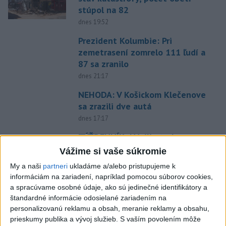
stúpol na 82
dnes 19:52
Prezident Kolumbie: Pri
zemetrasení zomrelo 111 ľudí a
87 sa zranilo
dnes 21:17
NEHODA: V Košickom Klečenove
sa zrazili dve autá
dnes 17:17
TÝŽDENNÍK: Násilie treba
odsúdiť
Vážime si vaše súkromie
dnes 16:28
My a naši
partneri
ukladáme a/alebo pristupujeme k
informáciám na zariadení, napríklad pomocou súborov cookies,
Švédska bezpečnostná služba
a spracúvame osobné údaje, ako sú jedinečné identifikátory a
tvrdí, že zmarila operáciu Ruska
štandardné informácie odosielané zariadením na
dnes 17:49
personalizovanú reklamu a obsah, meranie reklamy a obsahu,
prieskumy publika a vývoj služieb.
S vaším povolením môže
Valach sa stal novým trénerom