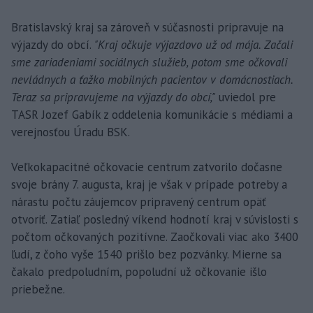
Bratislavský kraj sa zároveň v súčasnosti pripravuje na
výjazdy do obcí.
"Kraj očkuje výjazdovo už od mája. Začali
sme zariadeniami sociálnych služieb, potom sme očkovali
nevládnych a ťažko mobilných pacientov v domácnostiach.
Teraz sa pripravujeme na výjazdy do obcí,"
uviedol pre
TASR Jozef Gabík z oddelenia komunikácie s médiami a
verejnosťou Úradu BSK.
Veľkokapacitné očkovacie centrum zatvorilo dočasne
svoje brány 7. augusta, kraj je však v prípade potreby a
nárastu počtu záujemcov pripravený centrum opäť
otvoriť. Zatiaľ posledný víkend hodnotí kraj v súvislosti s
počtom očkovaných pozitívne. Zaočkovali viac ako 3400
ľudí, z čoho vyše 1540 prišlo bez pozvánky. Mierne sa
čakalo predpoludním, popoludní už očkovanie išlo
priebežne.