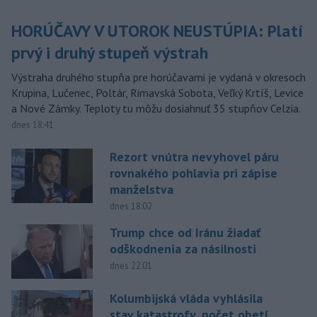
HORÚČAVY V UTOROK NEUSTÚPIA: Platí
prvý i druhý stupeň výstrah
Výstraha druhého stupňa pre horúčavami je vydaná v okresoch
Krupina, Lučenec, Poltár, Rimavská Sobota, Veľký Krtíš, Levice
a Nové Zámky. Teploty tu môžu dosiahnuť 35 stupňov Celzia.
dnes 18:41
Rezort vnútra nevyhovel páru
rovnakého pohlavia pri zápise
manželstva
dnes 18:02
Trump chce od Iránu žiadať
odškodnenia za násilnosti
dnes 22:01
Kolumbijská vláda vyhlásila
stav katastrofy, počet obetí