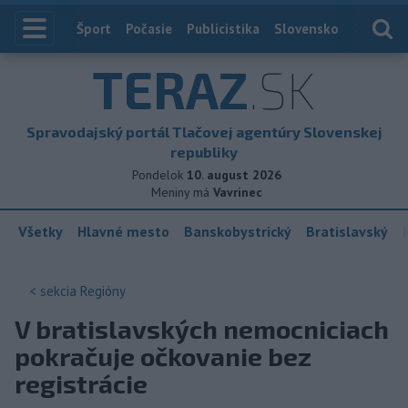
Index
Šport
Počasie
Publicistika
Slovensko
Zahranič
TERAZ
.SK
Spravodajský portál Tlačovej agentúry Slovenskej
republiky
Pondelok
10. august 2026
Meniny má
Vavrinec
Všetky
Hlavné mesto
Banskobystrický
Bratislavský
< sekcia
Regióny
V bratislavských nemocniciach
pokračuje očkovanie bez
registrácie