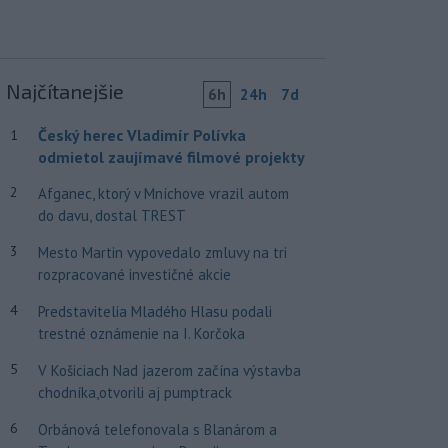
Najčítanejšie
6h
24h
7d
Český herec Vladimír Polívka
1
odmietol zaujímavé filmové projekty
2
Afganec, ktorý v Mníchove vrazil autom
do davu, dostal TREST
3
Mesto Martin vypovedalo zmluvy na tri
rozpracované investičné akcie
4
Predstavitelia Mladého Hlasu podali
trestné oznámenie na I. Korčoka
5
V Košiciach Nad jazerom začína výstavba
chodníka,otvorili aj pumptrack
6
Orbánová telefonovala s Blanárom a