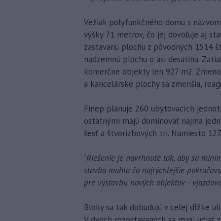
Vežiak polyfunkčného domu s názvom 
výšky 71 metrov, čo jej dovoľuje aj st
zastavanú plochu z pôvodných 1514 š
nadzemnú plochu o asi desatinu. Zati
komerčné objekty len 927 m2. Zmenou
a kancelárske plochy sa zmenšia, reagu
Finep plánuje 260 ubytovacích jednot
ostatnými majú dominovať najmä jedno
šesť a štvorizbových tri. Namiesto 1
"Riešenie je navrhnuté tak, aby sa minim
stavba mohla čo najrýchlejšie pokračova
pre výstavbu nových objektov - vjazdov
Bloky sa tak dobudujú v celej dĺžke ul
V dvoch rozostavaných sa majú udiať z