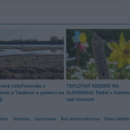
nová telefonovala s
TEPLOTNÝ REKORD NA
árom a Tarabom o pomoci na
SLOVENSKU: Padol v Kameni
ji
nad Hronom
túra
Turizmus
Cestovanie
Rok dobrovoľníctva
Dielo týždňa