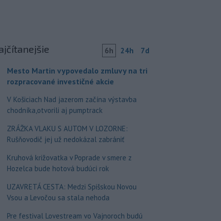
ajčítanejšie
6h
24h
7d
Mesto Martin vypovedalo zmluvy na tri
rozpracované investičné akcie
V Košiciach Nad jazerom začína výstavba
chodníka,otvorili aj pumptrack
ZRÁŽKA VLAKU S AUTOM V LOZORNE:
Rušňovodič jej už nedokázal zabrániť
Kruhová križovatka v Poprade v smere z
Hozelca bude hotová budúci rok
UZAVRETÁ CESTA: Medzi Spišskou Novou
Vsou a Levočou sa stala nehoda
Pre festival Lovestream vo Vajnoroch budú