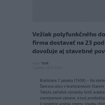
Vežiak polyfunkčného d
firma dostavať na 23 podl
dovoľuje aj stavebné pov
Autor
TASR
7. januára 2015 14:51
Bratislava 7. januára (TASR) – Na skel
Šancovu ulicu v bratislavskom Starom 
Takýto začiatok výstavby totiž uvádz
zverejnenom zámere, ktorý predložila
V projekte urobila zmeny, stavbu chce 