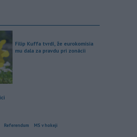
Filip Kuffa tvrdí, že eurokomisia
mu dala za pravdu pri zonácii
ci
Referendum
MS v hokeji