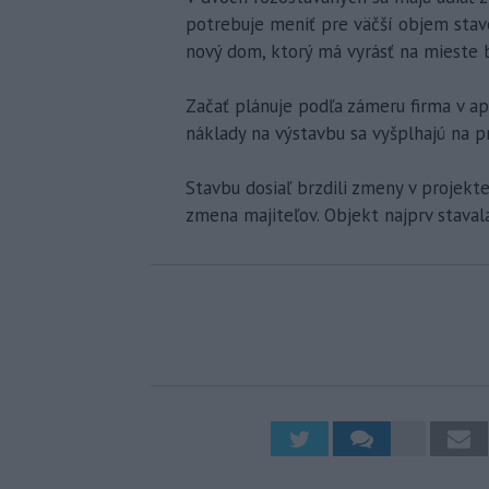
potrebuje meniť pre väčší objem stav
nový dom, ktorý má vyrásť na mieste 
Začať plánuje podľa zámeru firma v apr
náklady na výstavbu sa vyšplhajú na pr
Stavbu dosiaľ brzdili zmeny v projekt
zmena majiteľov. Objekt najprv stavala