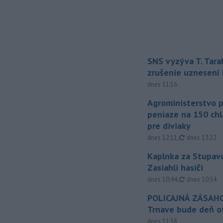
SNS vyzýva T. Tara
zrušenie uznesení
dnes 11:16
Agroministerstvo 
peniaze na 150 chl
pre diviaky
aktualizovan
dnes 12:11
,
dnes 13:22
Kaplnka za Stupavo
Zasiahli hasiči
aktualizovan
dnes 10:44
,
dnes 10:54
POLICAJNÁ ZÁSAHO
Trnave bude deň o
dnes 11:58