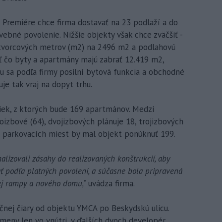
Premiére chce firma dostavať na 23 podlaží a do
avebné povolenie. Nižšie objekty však chce zväčšiť -
tvorcových metrov (m2) na 2496 m2 a podlahovú
aľ čo byty a apartmány majú zabrať 12.419 m2,
 sa podľa firmy posilní bytová funkcia a obchodné
je tak vraj na dopyt trhu.
iek, z ktorých bude 169 apartmánov. Medzi
izbové (64), dvojizbových plánuje 18, trojizbových
27 parkovacích miest by mal objekt ponúknuť 199.
alizovali zásahy do realizovaných konštrukcií, aby
ť podľa platných povolení, a súčasne bola pripravená
ej rampy a nového domu,"
uvádza firma.
ičnej čiary od objektu YMCA po Beskydskú ulicu.
meny len vo vnútri, v ďalších dvoch developér