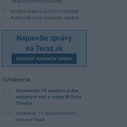
Tarabom o pomoci na Dunaji
7
ZRÁŽKA VLAKU S AUTOM V LOZORNE:
Rušňovodič jej už nedokázal zabrániť
Najnovšie správy
na Teraz.sk
ZOBRAZIŤ NAJNOVŠIE SPRÁVY
Vyhlásenia
Oznámenie: TK ministra práce,
12:26
sociálnych vecí a rodiny SR Erika
Tomáša
12:11
Oznámenie: TK ministra investícií
Samuela Migaľa