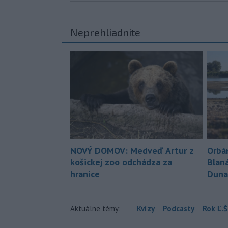
Neprehliadnite
NOVÝ DOMOV: Medveď Artur z
Orbá
košickej zoo odchádza za
Blan
hranice
Duna
Aktuálne témy:
Kvízy
Podcasty
Rok Ľ.Š