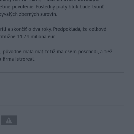
ebné povolenie. Posledný piaty blok bude tvoriť
bývalých zberných surovín.
íli a skončiť o dva roky. Predpokladá, že celkové
ibližne 11,74 milióna eur.
e, pôvodne mala mať totiž iba osem poschodí, a tiež
 firma Istroreal.