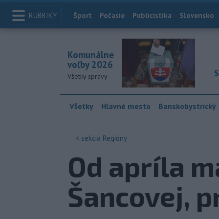
RUBRIKY
Index
Šport
Počasie
Publicistika
Slovensko
Komunálne
voľby 2026
S
Všetky správy
Všetky
Hlavné mesto
Banskobystrický
< sekcia
Regióny
Od apríla m
Šancovej, p