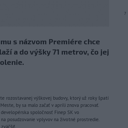
7
omu s názvom Premiére chce
aží a do výšky 71 metrov, čo jej
olenie.
ete rozostavanej výškovej budovy, ktorý už roky špatí
Meste, by sa malo začať v apríli znova pracovať.
a developérska spoločnosť Finep SK vo
 na posudzovanie vplyvov na životné prostredie.
zväčšiť.