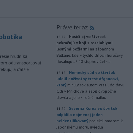
Práve teraz
robotika
-
Hasiči aj vo štvrtok
12:57
pokračujú v boji s rozsiahlymi
lesnými požiarmi
na západnom
Balkáne, kde v týchto dňoch horúčavy
esie hrudníka,
dosahujú až 40 stupňov Celzia.
árom odtransportovať
ebujú, a ďalšie
-
Nemecký súd vo štvrtok
12:12
udelil doživotný trest Afgancovi,
ktorý
minulý rok autom vrazil do davu
ľudí v Mníchove a zabil dvojročné
dievča a jej 37-ročnú matku.
-
Severná Kórea vo štvrtok
11:29
odpálila najmenej jeden
neidentifikovaný
projektil smerom k
Japonskému moru, uviedla