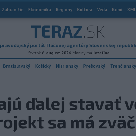
Zahraničie
Ekonomika
Regióny
Kultúra
Veda
Krimi
XML
TERAZ
.SK
pravodajský portál Tlačovej agentúry Slovenskej republi
Štvrtok
6. august 2026
Meniny má
Jozefína
Bratislavský
Košický
Nitriansky
Prešovský
Trenčiansk
ajú ďalej stavať 
rojekt sa má zväč