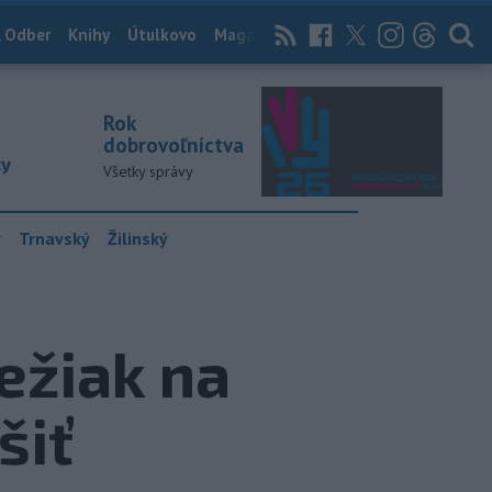
 Odber
Knihy
Útulkovo
Magazín
News Now
Archív
TASR
Rok
dobrovoľníctva
ky
Všetky správy
y
Trnavský
Žilinský
vežiak na
šiť