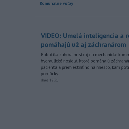
Komunálne voľby
VIDEO: Umelá inteligencia a 
pomáhajú už aj záchranárom
Robotika zahŕňa prístroj na mechanické kompr
hydraulické nosidlá, ktoré pomáhajú záchran
pacienta a premiestniť ho na miesto, kam potr
pomôcky.
dnes 12:31